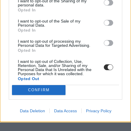
I want to opt-out of the Sharing of my
personal data.
Opted In
I want to opt-out of the Sale of my
Personal Data.
Opted In
Igazolatlan órák: mit számít még egy?
I want to opt-out of processing my
Personal Data for Targeted Advertising.
A Magyarországi Szülők Országos Egyesülete véleménye szerint
Opted In
sérti a szülő szabadságjogát, ha az iskolai...
I want to opt-out of Collection, Use,
Közoktatás
Retention, Sale, and/or Sharing of my
Eduline
Personal Data that Is Unrelated with the
Purposes for which it was collected.
Opted Out
CONFIRM
Data Deletion
Data Access
Privacy Policy