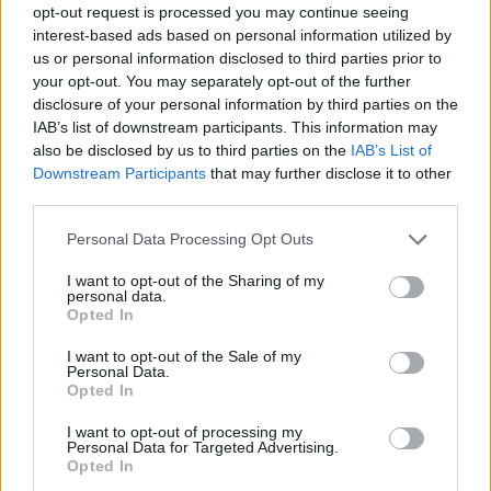
opt-out request is processed you may continue seeing
interest-based ads based on personal information utilized by
us or personal information disclosed to third parties prior to
your opt-out. You may separately opt-out of the further
disclosure of your personal information by third parties on the
IAB’s list of downstream participants. This information may
also be disclosed by us to third parties on the
IAB’s List of
Downstream Participants
that may further disclose it to other
third parties.
Újabb részlet: a technikumok 13. évfolyamán
Personal Data Processing Opt Outs
egyszerre érettségiznek és OKJ-vizsgáznak majd a
diákok
I want to opt-out of the Sharing of my
personal data.
A 2020-ban létrejövő technikumok 10. évfolyamán ágazati
Opted In
alapvizsgát kellene tenni, a diákok pedig a 13. év végén egyszerre
érettségiznének és tennének OKJ-vizsgát.
I want to opt-out of the Sale of my
Personal Data.
Közoktatás
Opted In
Eduline
I want to opt-out of processing my
Personal Data for Targeted Advertising.
Opted In