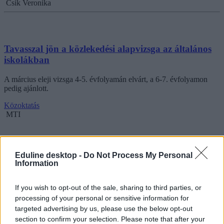
Csik Veronika
Tavasszal jön a közlekedési alapvizsga az általános
iskolákban
A március eleji vizsga 4-5. évfolyamán elvárt, a 6-7. évfolyamon
pedig ajánlott.
Közoktatás
MTI
Eduline desktop -
Do Not Process My Personal
Information
If you wish to opt-out of the sale, sharing to third parties, or
processing of your personal or sensitive information for
targeted advertising by us, please use the below opt-out
section to confirm your selection. Please note that after your