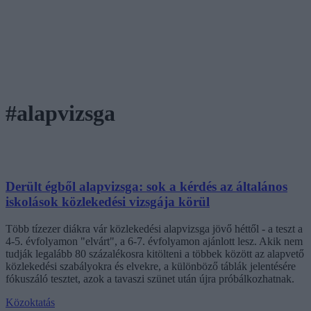
#alapvizsga
Derült égből alapvizsga: sok a kérdés az általános
iskolások közlekedési vizsgája körül
Több tízezer diákra vár közlekedési alapvizsga jövő héttől - a teszt a
4-5. évfolyamon "elvárt", a 6-7. évfolyamon ajánlott lesz. Akik nem
tudják legalább 80 százalékosra kitölteni a többek között az alapvető
közlekedési szabályokra és elvekre, a különböző táblák jelentésére
fókuszáló tesztet, azok a tavaszi szünet után újra próbálkozhatnak.
Közoktatás