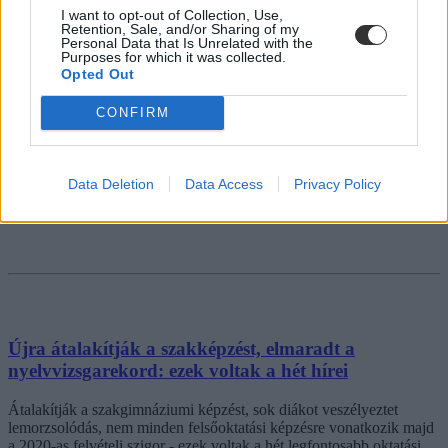
I want to opt-out of Collection, Use,
Retention, Sale, and/or Sharing of my
Personal Data that Is Unrelated with the
Purposes for which it was collected.
Opted Out
CONFIRM
Data Deletion
Data Access
Privacy Policy
Újra átalakítják a szakképzést, elmaradt a
nyelvvizsgarekord: ezek voltak a hét hírei
Átalakítják a szakgimnáziumi képzést, sok diákot veszélyeztet
lemorzsolódás, nem minden felsőoktatási képzésre vonatkozik majd
a 2020-as felvételi szigor - ezek voltak a hét legfontosabb oktatási