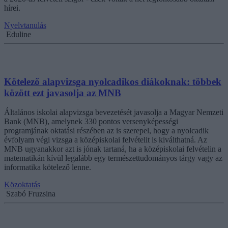
hírei.
Nyelvtanulás
Eduline
Kötelező alapvizsga nyolcadikos diákoknak: többek
között ezt javasolja az MNB
Általános iskolai alapvizsga bevezetését javasolja a Magyar Nemzeti
Bank (MNB), amelynek 330 pontos versenyképességi
programjának oktatási részében az is szerepel, hogy a nyolcadik
évfolyam végi vizsga a középiskolai felvételit is kiválthatná. Az
MNB ugyanakkor azt is jónak tartaná, ha a középiskolai felvételin a
matematikán kívül legalább egy természettudományos tárgy vagy az
informatika kötelező lenne.
Közoktatás
Szabó Fruzsina