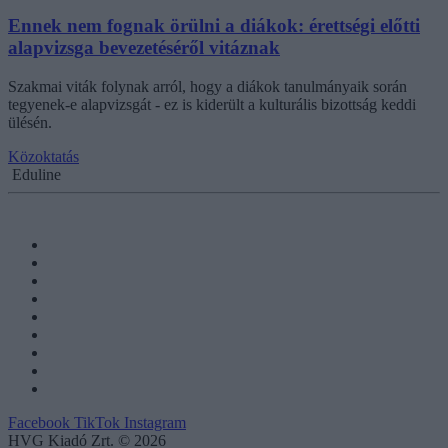
Ennek nem fognak örülni a diákok: érettségi előtti
alapvizsga bevezetéséről vitáznak
Szakmai viták folynak arról, hogy a diákok tanulmányaik során
tegyenek-e alapvizsgát - ez is kiderült a kulturális bizottság keddi
ülésén.
Közoktatás
Eduline
Facebook
TikTok
Instagram
HVG Kiadó Zrt. © 2026