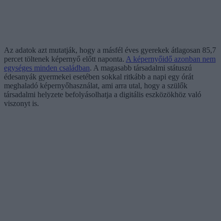
Az adatok azt mutatják, hogy a másfél éves gyerekek átlagosan 85,7
percet töltenek képernyő előtt naponta.
A képernyőidő azonban nem
egységes minden családban
. A magasabb társadalmi státuszú
édesanyák gyermekei esetében sokkal ritkább a napi egy órát
meghaladó képernyőhasználat, ami arra utal, hogy a szülők
társadalmi helyzete befolyásolhatja a digitális eszközökhöz való
viszonyt is.