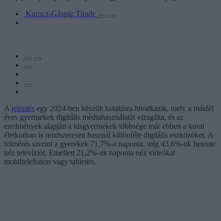
Kurucz-Gáspár Tünde
A
jelentés
egy 2024-ben készült kutatásra hivatkazik, mely a másfél
éves gyermekek digitális médiahasználatát vizsgálta, és az
eredmények alapján a kisgyermekek többsége már ebben a korai
életkorban is rendszeresen használ különféle digitális eszközöket. A
felmérés szerint a gyerekek 71,7%-a naponta, míg 43,6%-uk hetente
néz televíziót. Emellett 21,2%-uk naponta néz videókat
mobiltelefonon vagy tableten.