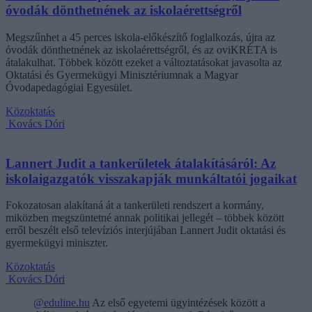
óvodák dönthetnének az iskolaérettségről
Megszűnhet a 45 perces iskola-előkészítő foglalkozás, újra az
óvodák dönthetnének az iskolaérettségről, és az oviKRÉTA is
átalakulhat. Többek között ezeket a változtatásokat javasolta az
Oktatási és Gyermekügyi Minisztériumnak a Magyar
Óvodapedagógiai Egyesület.
Közoktatás
Kovács Dóri
Lannert Judit a tankerületek átalakításáról: Az
iskolaigazgatók visszakapják munkáltatói jogaikat
Fokozatosan alakítaná át a tankerületi rendszert a kormány,
miközben megszüntetné annak politikai jellegét – többek között
erről beszélt első televíziós interjújában Lannert Judit oktatási és
gyermekügyi miniszter.
Közoktatás
Kovács Dóri
@eduline.hu
Az első egyetemi ügyintézések között a