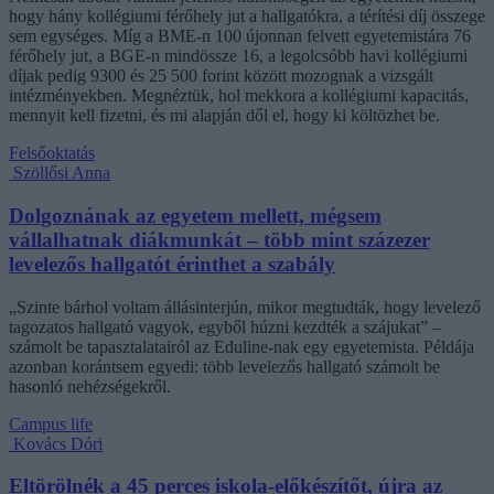
hogy hány kollégiumi férőhely jut a hallgatókra, a térítési díj összege
sem egységes. Míg a BME-n 100 újonnan felvett egyetemistára 76
férőhely jut, a BGE-n mindössze 16, a legolcsóbb havi kollégiumi
díjak pedig 9300 és 25 500 forint között mozognak a vizsgált
intézményekben. Megnéztük, hol mekkora a kollégiumi kapacitás,
mennyit kell fizetni, és mi alapján dől el, hogy ki költözhet be.
Felsőoktatás
Szöllősi Anna
Dolgoznának az egyetem mellett, mégsem
vállalhatnak diákmunkát – több mint százezer
levelezős hallgatót érinthet a szabály
„Szinte bárhol voltam állásinterjún, mikor megtudták, hogy levelező
tagozatos hallgató vagyok, egyből húzni kezdték a szájukat” –
számolt be tapasztalatairól az Eduline-nak egy egyetemista. Példája
azonban korántsem egyedi: több levelezős hallgató számolt be
hasonló nehézségekről.
Campus life
Kovács Dóri
Eltörölnék a 45 perces iskola-előkészítőt, újra az