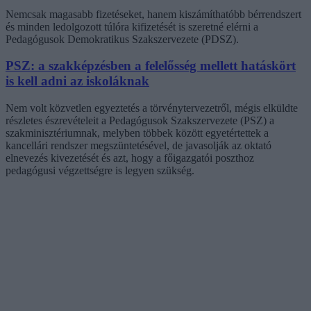
Nemcsak magasabb fizetéseket, hanem kiszámíthatóbb bérrendszert
és minden ledolgozott túlóra kifizetését is szeretné elérni a
Pedagógusok Demokratikus Szakszervezete (PDSZ).
PSZ: a szakképzésben a felelősség mellett hatáskört
is kell adni az iskoláknak
Nem volt közvetlen egyeztetés a törvénytervezetről, mégis elküldte
részletes észrevételeit a Pedagógusok Szakszervezete (PSZ) a
szakminisztériumnak, melyben többek között egyetértettek a
kancellári rendszer megszüntetésével, de javasolják az oktató
elnevezés kivezetését és azt, hogy a főigazgatói poszthoz
pedagógusi végzettségre is legyen szükség.