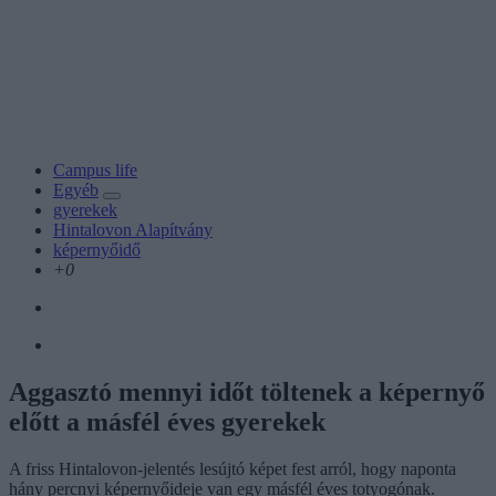
Campus life
Egyéb
gyerekek
Hintalovon Alapítvány
képernyőidő
+0
Aggasztó mennyi időt töltenek a képernyő
előtt a másfél éves gyerekek
A friss Hintalovon-jelentés lesújtó képet fest arról, hogy naponta
hány percnyi képernyőideje van egy másfél éves totyogónak.