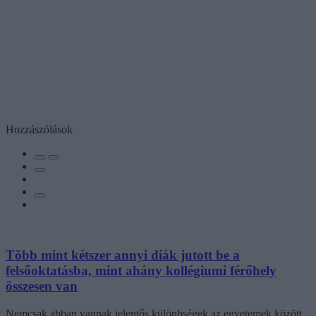
Hozzászólások
Több mint kétszer annyi diák jutott be a
felsőoktatásba, mint ahány kollégiumi férőhely
összesen van
Nemcsak abban vannak jelentős különbségek az egyetemek között,