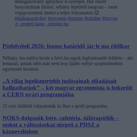
diákigazolvány igénylése is szerepel. Bár elsőre
bonyolultnak tűnhet, néhány lépésből megvan – most
végigvezetünk titeket a teljes folyamaton.😉
#diákigazolvány
#egyetem
#neptun
#eduline
#foryou
♬ eredeti hang - eduline.hu
Pótfelvételi 2026: fontos határidő jár le ma éjfélkor
Néhány óra múlva bezár a felvi.hu egyik legfontosabb felülete – aki
lemarad, annak idén már nem lesz újabb esélye szeptemberben
egyetemet kezdeni.
„A világ legelismertebb tudósainak előadásait
hallgathatjuk” – két magyar egyetemista is bekerült
a CERN nyári programjába
21 ezer diákból választották ki őket a genfi programba.
NOKS-dolgozók bére, cafetéria, túlórapótlék –
ezeket a változásokat sürgeti a PDSZ a
köznevelésben