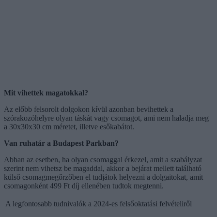
Mit vihettek magatokkal?
Az előbb felsorolt dolgokon kívül azonban bevihettek a
szórakozóhelyre olyan táskát vagy csomagot, ami nem haladja meg
a 30x30x30 cm méretet, illetve esőkabátot.
Van ruhatár a Budapest Parkban?
Abban az esetben, ha olyan csomaggal érkezel, amit a szabályzat
szerint nem vihetsz be magaddal, akkor a bejárat mellett található
külső csomagmegőrzőben el tudjátok helyezni a dolgaitokat, amit
csomagonként 499 Ft díj ellenében tudtok megtenni.
A legfontosabb tudnivalók a 2024-es felsőoktatási felvételiről