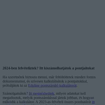
2024-ben felvételiztek? Itt kiszámolhatjátok a pontjaitokat
Ha szeretnétek biztosra menni, már feltöltöttetek minden fontos
dokumentumot, és szívesen kalkulálnátok a pontjaitokkal,
próbáljátok ki az
Eduline pontszámító kalkulátorát
.
Számolgatnátok?
Itt megnézhetitek
, milyen adatokat kell
megadnotok, melyik pontszámítással jártok jobban, és hogyan
működik a kalkulátor. A 2023-as felvételi összes ponthatárát
itt