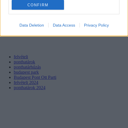
CONFIRM
Data Deletion
Data Access
Privacy Policy
felvételi
ponthatárok
ponthatárhúzás
budapest park
Budapest Pont Ott Parti
felvételi 2024
ponthatárok 2024