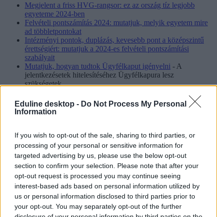
Megjelent a friss HVG-rangsor: ez az ország tíz legjobb
egyeteme 2024-ben
Felvételi pontszámítás 2024: mutatjuk, melyik egyetem mire
ad többletpontokat
Intézményi pontok, duplázás, kevesebb pont a középszintű
érettségiért: mutatjuk a 2024-es felvételi pontszámítási
szabályait
Mutatjuk, hogyan tudtok Ügyfélkaput igényelni
- A
jelentkezésetek hitelesítéséhez Ügyfélkapura lesz
szükségetek.
Felvételi kisokos: mit jelentenek a képzések rövidítései?
Egyetemre készültök? Ezek voltak a ponthatárok a 2023-as
Eduline desktop -
Do Not Process My Personal
felvételiben
Information
Külföldi továbbtanulást terveztek? Erre mindenképp
szükségetek lesz
If you wish to opt-out of the sale, sharing to third parties, or
processing of your personal or sensitive information for
targeted advertising by us, please use the below opt-out
section to confirm your selection. Please note that after your
opt-out request is processed you may continue seeing
interest-based ads based on personal information utilized by
us or personal information disclosed to third parties prior to
your opt-out. You may separately opt-out of the further
disclosure of your personal information by third parties on the