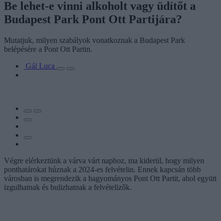
Be lehet-e vinni alkoholt vagy üdítőt a
Budapest Park Pont Ott Partijára?
Mutatjuk, milyen szabályok vonatkoznak a Budapest Park
belépésére a Pont Ott Partin.
Gál Luca
Végre elérkeztünk a várva várt naphoz, ma kiderül, hogy milyen
ponthatárokat húznak a 2024-es felvételin. Ennek kapcsán több
városban is megrendezik a hagyományos Pont Ott Partit, ahol együtt
izgulhatnak és bulizhatnak a felvételizők.