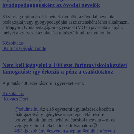
óvodapedagógusként az óvodai nevelők
Kizárólag diplomások lehetnek óvónők, az óvodai nevelőket
pedagógiai vagy gyógypedagógiai asszisztensként lehet alkalmazni
a Magyar Óvodapedagógiai Egyesület (MOE) javaslata alapján,
melyet a szervezet az oktatási minisztériumhoz nyújtott be.
Közoktatás
Kurucz-Gáspár Tünde
Nem kell igényelni a 100 ezer forintos iskolakezdési
támogatást: így érkezik a pénz a családokhoz
A juttatás 400 ezer rászoruló gyereket érint.
Közoktatás
Kovács Dóri
@eduline.hu
Az első egyetemi ügyintézések között a
diákigazolvány igénylése is szerepel. Bár elsőre
bonyolultnak tűnhet, néhány lépésből megvan – most
végigvezetünk titeket a teljes folyamaton.😉
#diákigazolvány
#egyetem
#neptun
#eduline
#foryou