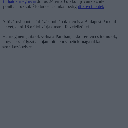
tudjátok megnézni
.Július 24-én 20 órakor jövünk az idei
ponthatárokkal. Élő tudósításunkat pedig
itt követhetitek
.
A fővárosi ponthatárhúzás bulijának idén is a Budapest Park ad
helyet, ahol 16 órától várják már a felvételizőket.
Ha még nem jártatok volna a Parkban, akkor érdemes tudnotok,
hogy a szabályzat alapján mit nem vihettek magatokkal a
szórakozóhelyre.