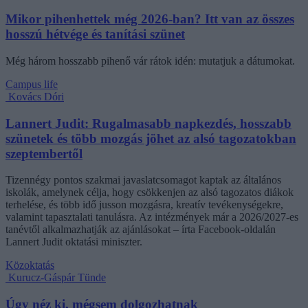
Mikor pihenhettek még 2026-ban? Itt van az összes
hosszú hétvége és tanítási szünet
Még három hosszabb pihenő vár rátok idén: mutatjuk a dátumokat.
Campus life
Kovács Dóri
Lannert Judit: Rugalmasabb napkezdés, hosszabb
szünetek és több mozgás jöhet az alsó tagozatokban
szeptembertől
Tizennégy pontos szakmai javaslatcsomagot kaptak az általános
iskolák, amelynek célja, hogy csökkenjen az alsó tagozatos diákok
terhelése, és több idő jusson mozgásra, kreatív tevékenységekre,
valamint tapasztalati tanulásra. Az intézmények már a 2026/2027-es
tanévtől alkalmazhatják az ajánlásokat – írta Facebook-oldalán
Lannert Judit oktatási miniszter.
Közoktatás
Kurucz-Gáspár Tünde
Úgy néz ki, mégsem dolgozhatnak