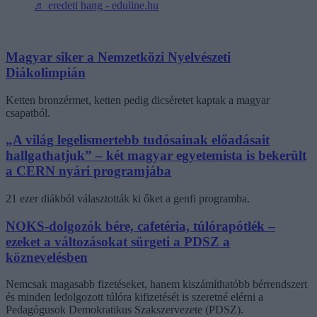
♬ eredeti hang - eduline.hu
Magyar siker a Nemzetközi Nyelvészeti
Diákolimpián
Ketten bronzérmet, ketten pedig dicséretet kaptak a magyar
csapatból.
„A világ legelismertebb tudósainak előadásait
hallgathatjuk” – két magyar egyetemista is bekerült
a CERN nyári programjába
21 ezer diákból választották ki őket a genfi programba.
NOKS-dolgozók bére, cafetéria, túlórapótlék –
ezeket a változásokat sürgeti a PDSZ a
köznevelésben
Nemcsak magasabb fizetéseket, hanem kiszámíthatóbb bérrendszert
és minden ledolgozott túlóra kifizetését is szeretné elérni a
Pedagógusok Demokratikus Szakszervezete (PDSZ).