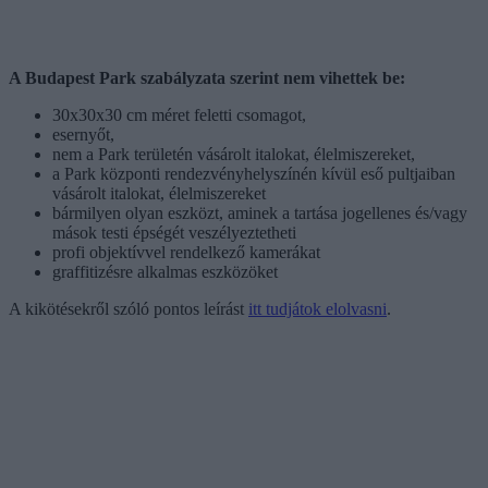
A Budapest Park szabályzata szerint nem vihettek be:
30x30x30 cm méret feletti csomagot,
esernyőt,
nem a Park területén vásárolt italokat, élelmiszereket,
a Park központi rendezvényhelyszínén kívül eső pultjaiban
vásárolt italokat, élelmiszereket
bármilyen olyan eszközt, aminek a tartása jogellenes és/vagy
mások testi épségét veszélyeztetheti
profi objektívvel rendelkező kamerákat
graffitizésre alkalmas eszközöket
A kikötésekről szóló pontos leírást
itt tudjátok elolvasni
.