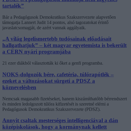
tartalék”
Bár a Pedagógusok Demokratikus Szakszervezete alapvetően
támogatja Lannert Judit 14 pontos, alsó tagozatokat érintő
javaslatcsomagját, de azért vannak aggályaik.
„A világ legelismertebb tudósainak előadásait
hallgathatjuk” – két magyar egyetemista is bekerült
a CERN nyári programjába
21 ezer diákból választották ki őket a genfi programba.
NOKS-dolgozók bére, cafetéria, túlórapótlék –
ezeket a változásokat sürgeti a PDSZ a
köznevelésben
Nemcsak magasabb fizetéseket, hanem kiszámíthatóbb bérrendszert
és minden ledolgozott túlóra kifizetését is szeretné elérni a
Pedagógusok Demokratikus Szakszervezete (PDSZ).
Annyit csaltak mesterséges intelligenciával a dán
középiskolások, hogy a kormánynak kellett