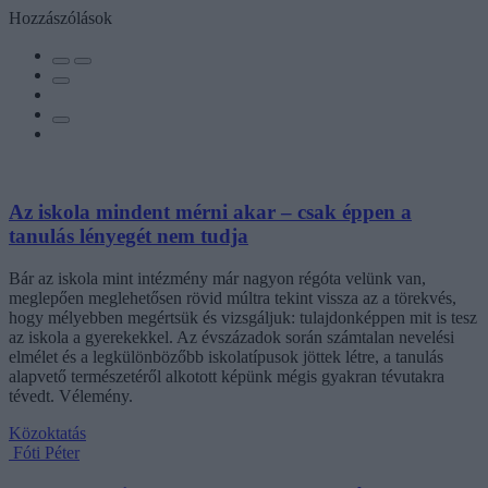
Hozzászólások
Az iskola mindent mérni akar – csak éppen a
tanulás lényegét nem tudja
Bár az iskola mint intézmény már nagyon régóta velünk van,
meglepően meglehetősen rövid múltra tekint vissza az a törekvés,
hogy mélyebben megértsük és vizsgáljuk: tulajdonképpen mit is tesz
az iskola a gyerekekkel. Az évszázadok során számtalan nevelési
elmélet és a legkülönbözőbb iskolatípusok jöttek létre, a tanulás
alapvető természetéről alkotott képünk mégis gyakran tévutakra
tévedt. Vélemény.
Közoktatás
Fóti Péter