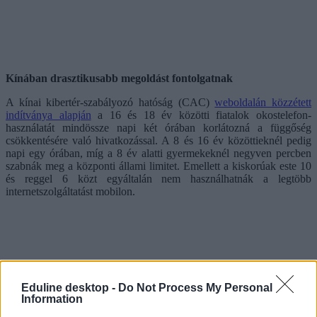
Kínában drasztikusabb megoldást fontolgatnak
A kínai kibertér-szabályozó hatóság (CAC)
weboldalán közzétett
indítványa alapján
a 16 és 18 év közötti fiatalok okostelefon-
használatát mindössze napi két órában korlátozná a függőség
csökkentésére való hivatkozással. A 8 és 16 év közöttieknél pedig
napi egy órában, míg a 8 év alatti gyermekeknél negyven percben
szabnák meg a központi állami limitet. Emellett a kiskorúak este 10
és reggel 6 közt egyáltalán nem használhatnák a legtöbb
internetszolgáltatást mobilon.
Eduline desktop -
Do Not Process My Personal
Information