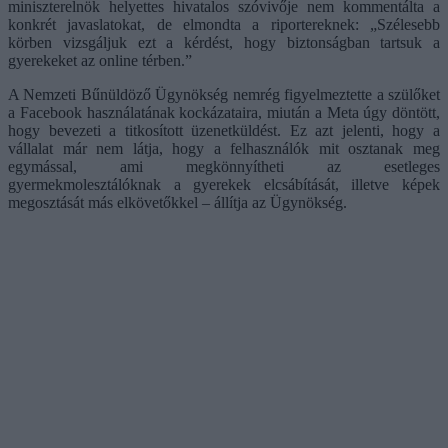
miniszterelnök helyettes hivatalos szóvivője nem kommentálta a
konkrét javaslatokat, de elmondta a riportereknek: „Szélesebb
körben vizsgáljuk ezt a kérdést, hogy biztonságban tartsuk a
gyerekeket az online térben.”
A Nemzeti Bűnüldöző Ügynökség nemrég figyelmeztette a szülőket
a Facebook használatának kockázataira, miután a Meta úgy döntött,
hogy bevezeti a titkosított üzenetküldést. Ez azt jelenti, hogy a
vállalat már nem látja, hogy a felhasználók mit osztanak meg
egymással, ami megkönnyítheti az esetleges
gyermekmolesztálóknak a gyerekek elcsábítását, illetve képek
megosztását más elkövetőkkel – állítja az Ügynökség.