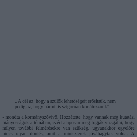
„ A cél az, hogy a szülők lehetőségeit erősítsük, nem
pedig az, hogy bármit is szigorúan korlátozzunk”
- mondta a kormányszóvivő. Hozzátette, hogy vannak még kutatási
hiányosságok a témában, ezért alaposan meg fogják vizsgálni, hogy
milyen további felmérésekre van szükség, ugyanakkor egyelőre
nincs olyan döntés, amit a miniszterek jóváhagytak volna. A