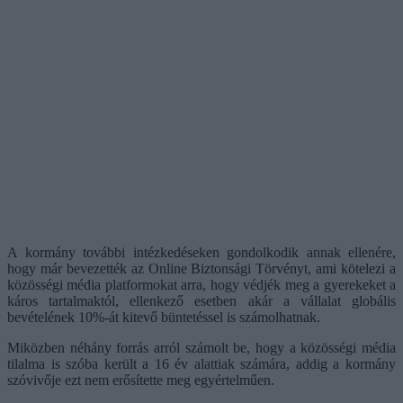
A kormány további intézkedéseken gondolkodik annak ellenére,
hogy már bevezették az Online Biztonsági Törvényt, ami kötelezi a
közösségi média platformokat arra, hogy védjék meg a gyerekeket a
káros tartalmaktól, ellenkező esetben akár a vállalat globális
bevételének 10%-át kitevő büntetéssel is számolhatnak.
Miközben néhány forrás arról számolt be, hogy a közösségi média
tilalma is szóba került a 16 év alattiak számára, addig a kormány
szóvivője ezt nem erősítette meg egyértelműen.