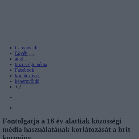
Campus life
Egyéb
anglia
közösségi média
Facebook
korlátozások
képernyőidő
+2
Fontolgatja a 16 év alattiak közösségi
média használatának korlátozását a brit
kormány