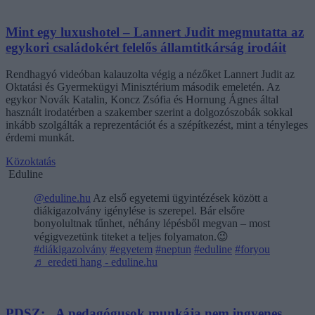
Mint egy luxushotel – Lannert Judit megmutatta az
egykori családokért felelős államtitkárság irodáit
Rendhagyó videóban kalauzolta végig a nézőket Lannert Judit az
Oktatási és Gyermekügyi Minisztérium második emeletén. Az
egykor Novák Katalin, Koncz Zsófia és Hornung Ágnes által
használt irodatérben a szakember szerint a dolgozószobák sokkal
inkább szolgálták a reprezentációt és a szépítkezést, mint a tényleges
érdemi munkát.
Közoktatás
Eduline
@eduline.hu
Az első egyetemi ügyintézések között a
diákigazolvány igénylése is szerepel. Bár elsőre
bonyolultnak tűnhet, néhány lépésből megvan – most
végigvezetünk titeket a teljes folyamaton.😉
#diákigazolvány
#egyetem
#neptun
#eduline
#foryou
♬ eredeti hang - eduline.hu
PDSZ: „A pedagógusok munkája nem ingyenes