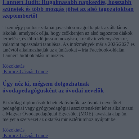
Lannert Judit: Rugalmasabb napkezdés, hosszabb
szünetek és több mozgás jöhet az alsó tagozatokban
szeptembertől
Tizennégy pontos szakmai javaslatcsomagot kaptak az általános
iskolák, amelynek célja, hogy csökkenjen az alsó tagozatos diákok
terhelése, és több idő jusson mozgásra, kreatív tevékenységekre,
valamint tapasztalati tanulásra. Az intézmények már a 2026/2027-es
tanévtől alkalmazhatják az ajánlásokat – írta Facebook-oldalán
Lannert Judit oktatási miniszter.
Közoktatás
Kurucz-Gáspár Tünde
Úgy néz ki, mégsem dolgozhatnak
óvodapedagógusként az óvodai nevelők
Kizárólag diplomások lehetnek óvónők, az óvodai nevelőket
pedagógiai vagy gyógypedagógiai asszisztensként lehet alkalmazni
a Magyar Óvodapedagógiai Egyesület (MOE) javaslata alapján,
melyet a szervezet az oktatási minisztériumhoz nyújtott be.
Közoktatás
Kurucz-Gáspár Tünde