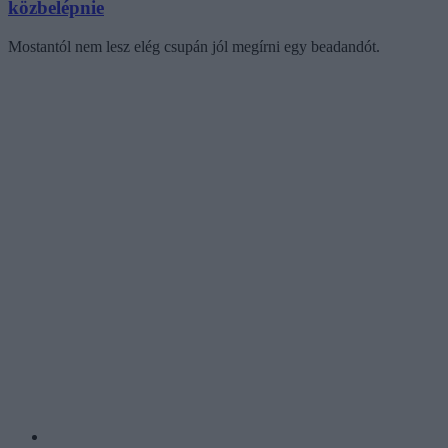
közbelépnie
Mostantól nem lesz elég csupán jól megírni egy beadandót.