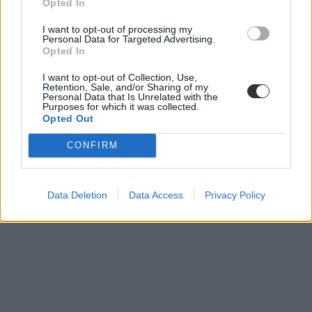
Opted In
korlátozások
képernyőidő
I want to opt-out of processing my
Personal Data for Targeted Advertising.
Opted In
I want to opt-out of Collection, Use,
Retention, Sale, and/or Sharing of my
Personal Data that Is Unrelated with the
Purposes for which it was collected.
Opted Out
CONFIRM
Data Deletion
Data Access
Privacy Policy