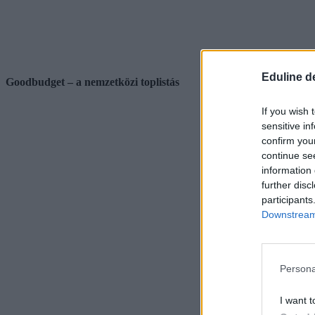
Eduline d
Goodbudget – a nemzetközi toplistás
If you wish 
sensitive in
confirm you
continue se
information 
further disc
participants
Downstream 
Persona
I want t