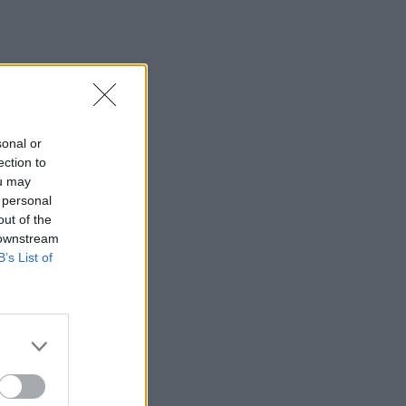
sonal or
ection to
ou may
 personal
out of the
 downstream
B’s List of