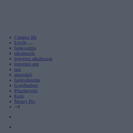
Campus life
Egyéb
bankszámla
alkalmazás
ingyenes alkalmazás
ingyenes app
app
appajánló
bankválasztás
Goodbudget
Pénzügyeim
Koin
Money Pro
+8