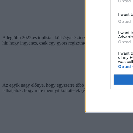
Opted 
I want t
Opted 
I want 
Advertis
A legtöbb 2022-es toplista "költségvetés-tervező" kategóriájában meg
Opted 
hír, hogy ingyenes, csak egy gyors regisztrációra van szükség.
I want t
of my P
was col
Opted 
Az egyik nagy előnye, hogy egyszerre több fronton is bevethető, legye
láthatjátok, hogy mire mennyit költöttetek (és hol voltak felesleges ki