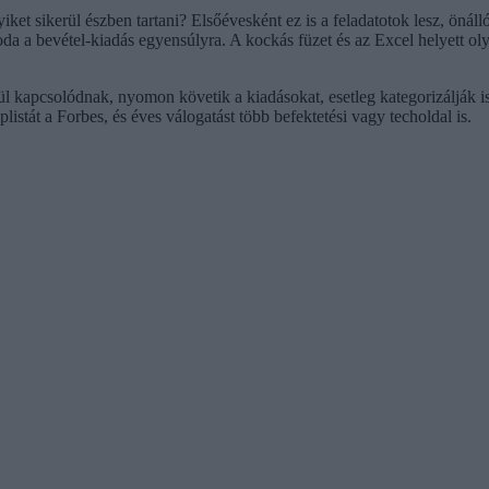
t sikerül észben tartani? Elsőévesként ez is a feladatotok lesz, önálló
da a bevétel-kiadás egyensúlyra. A kockás füzet és az Excel helyett o
kapcsolódnak, nyomon követik a kiadásokat, esetleg kategorizálják is 
listát a Forbes, és éves válogatást több befektetési vagy techoldal is.