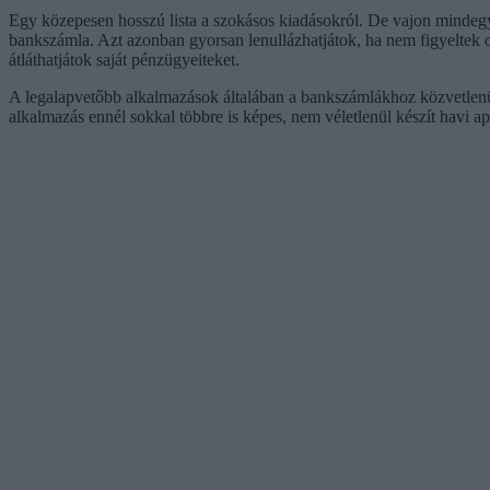
Egy közepesen hosszú lista a szokásos kiadásokról. De vajon mindegyike
bankszámla. Azt azonban gyorsan lenullázhatjátok, ha nem figyeltek o
átláthatjátok saját pénzügyeiteket.
A legalapvetőbb alkalmazások általában a bankszámlákhoz közvetlenül 
alkalmazás ennél sokkal többre is képes, nem véletlenül készít havi app