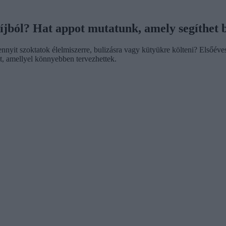
ndíjból? Hat appot mutatunk, amely segíthet 
nnyit szoktatok élelmiszerre, bulizásra vagy kütyükre költeni? Elsőé
t, amellyel könnyebben tervezhettek.