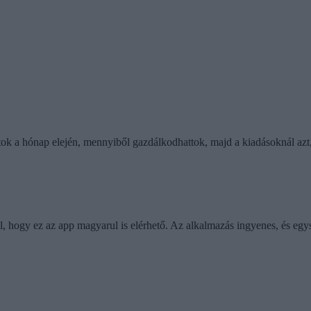
k a hónap elején, mennyiből gazdálkodhattok, majd a kiadásoknál azt, m
l, hogy ez az app magyarul is elérhető. Az alkalmazás ingyenes, és egys