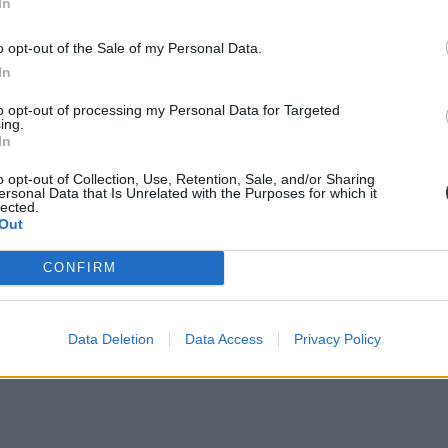
In
o opt-out of the Sale of my Personal Data.
In
to opt-out of processing my Personal Data for Targeted
ing.
találjátok a Goodbudget appot, ez ugyanis az egyik legjobbra értékelt
In
o opt-out of Collection, Use, Retention, Sale, and/or Sharing
ersonal Data that Is Unrelated with the Purposes for which it
lected.
Out
CONFIRM
n szó megtakarításról, befektetésekről és egyéb számlákról. Az app kül
adások).
Data Deletion
Data Access
Privacy Policy