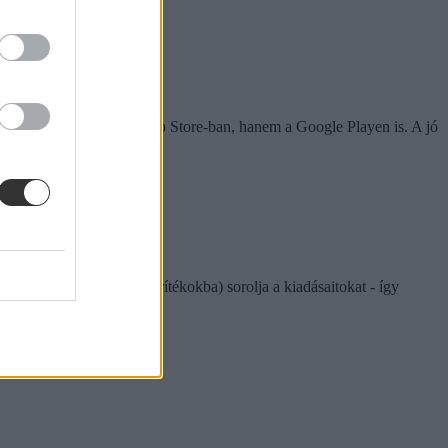
 alkalmazás nemcsak az App Store-ban, hanem a Google Playen is. A jó
önböző kategóriákba (borítékokba) sorolja a kiadásaitokat - így