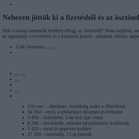
Nehezen jöttök ki a fizetésből és az ösztö
Már a hónap harmadik hetében elfogy az ösztöndíj? Nem tudjátok, me
az egyensúly a bevételek és a kiadások között - ajánlunk néhány appo
Csik Veronika
110 ezer – albérletre, tizedikéig utalni a főbérlőnek
34 594 – rezsi, a többiekkel elosztani és befizetni
3 450 – diákbérlet, 3-án kell újat venni
8 280 – bevásárlás, odaadni készpénzben Andrisnak
3 420 – mozi és popcorn kedden
37 200 – ösztöndíj, 15-ig érkezik