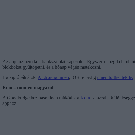
Az apphoz nem kell bankszámlát kapcsolni. Egyszerű: meg kell adnoto
blokkokat gyűjtögetni, és a hónap végén matekozni.
Ha kipróbálnátok,
Androidra innen
, iOS-re pedig
innen tölthetitek le.
Koin – minden magyarul
A Goodbudgethez hasonlóan működik a
Koin
is, azzal a különbségge
apphoz.