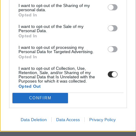
Csik Veronika
I want to opt-out of the Sharing of my
personal data.
Opted In
I want to opt-out of the Sale of my
Így oszthatjátok be az ösztöndíjatokat: három
Personal Data.
szuper app nem csak egyetemistáknak
Opted In
I want to opt-out of processing my
Már a hónap közepén elfogy az ösztöndíj? Nem tudjátok, hogy mire
Personal Data for Targeted Advertising.
megy el a pénzetek minden hónapban? Most mutatunk három olyan
Opted In
alkalmazást, amellyel könnyedén nyomon követhetitek a
kiadásaitokat.
I want to opt-out of Collection, Use,
Retention, Sale, and/or Sharing of my
Campus life
Personal Data that Is Unrelated with the
Eduline
Purposes for which it was collected.
Opted Out
CONFIRM
Data Deletion
Data Access
Privacy Policy