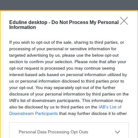
Eduline desktop -
Do Not Process My Personal
Information
If you wish to opt-out of the sale, sharing to third parties, or
#Money Pro
processing of your personal or sensitive information for
targeted advertising by us, please use the below opt-out
section to confirm your selection. Please note that after your
opt-out request is processed you may continue seeing
interest-based ads based on personal information utilized by
us or personal information disclosed to third parties prior to
Nehezen jöttök ki a fizetésből és az ösztöndíjból? Hat
your opt-out. You may separately opt-out of the further
appot mutatunk, amely segíthet beosztani a pénzt
disclosure of your personal information by third parties on the
IAB’s list of downstream participants. This information may
Már a hónap harmadik hetében elfogy az ösztöndíj? Nem tudjátok,
also be disclosed by us to third parties on the
IAB’s List of
mennyit szoktatok élelmiszerre, bulizásra vagy kütyükre költeni?
Elsőévesként akadhatnak problémák a pénzügyekkel, ezért - hogy
Downstream Participants
that may further disclose it to other
meglegyen az egyensúly a bevételek és a kiadások között - ajánlunk
third parties.
néhány appot, amellyel könnyebben tervezhettek.
Personal Data Processing Opt Outs
Campus life