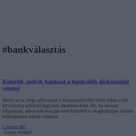
#bankválasztás
Kiderült, melyik banknál a legolcsóbb diákszámlát
vezetni
Illetve az is, hogy jellemzően a készpénzfelvétel kerül sokba a két
törvényileg kötelező ingyenes alkalmon felül. De, ha okosan
választunk, akkor két évre pár ezer forintból is megúszhatjuk a banki
költségeinket tokkal-vonóval.
Campus life
Tarnay Kristóf