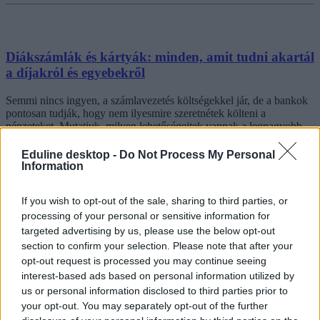
Diákszámlák és kártyák: minden, amit tudni akartál
a díjakról és egyebekről
Semmi nincs ingyen, a számlavezetés költségekkel jár, de a bankok
pontosan tudják, hogy nem ilyesmire szeretnétek költeni a
pénzeteket. Mutatjuk, milyen lehetőségeitek vannak a legnagyobb
hazai bankoknál, ha most nyitnátok diákszámlát.
Eduline desktop -
Do Not Process My Personal
Felsőoktatás
Information
Székács Linda
If you wish to opt-out of the sale, sharing to third parties, or
processing of your personal or sensitive information for
targeted advertising by us, please use the below opt-out
section to confirm your selection. Please note that after your
opt-out request is processed you may continue seeing
interest-based ads based on personal information utilized by
us or personal information disclosed to third parties prior to
your opt-out. You may separately opt-out of the further