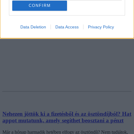
CONFIRM
Data Deletion
Data Access
Privacy Policy
Nehezen jöttök ki a fizetésből és az ösztöndíjból? Hat
appot mutatunk, amely segíthet beosztani a pénzt
Már a hónap harmadik hetében elfogy az ösztöndíj? Nem tudjátok,