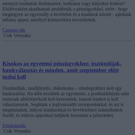
mennyit szoktatok élelmiszerre, bulizásra vagy kütyükre költeni?
Elsőévesként akadhatnak problémák a pénzügyekkel, ezért - hogy
meglegyen az egyensúly a bevételek és a kiadások között - ajánlunk
néhány appot, amellyel könnyebben tervezhettek.
Campus life
Csik Veronika
Kisokos az egyetemi pénzügyekhez: ösztöndíjak,
bankválasztás és minden, amit szeptember előtt
tudni kell
Ösztöndíjak, tandíjfizetés, diákmunka – mindegyikhez kell egy
bankszámla. Ha idén kezditek az egyetemet, a ponthatárhúzás után
nemcsak albérletet/kolit kell keresnetek, hanem bankot is kell
választanotok. Segítünk a legfontosabb szempontokkal, és azt is
megmutatjuk, milyen kiadásokkal és bevételekkel számolhattok
ősztől, és milyen appokkal tudjátok beosztani a pénzeteket.
Felsőoktatás
Csik Veronika