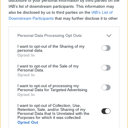
disclosure of your personal information by third parties on the
IAB’s list of downstream participants. This information may
also be disclosed by us to third parties on the
IAB’s List of
Downstream Participants
that may further disclose it to other
third parties.
Personal Data Processing Opt Outs
I want to opt-out of the Sharing of my
personal data.
Opted In
Profi tippek kezdő egyetemistáknak: így kezelhetitek
I want to opt-out of the Sale of my
a pénzügyeiteket okosa(bba)n
Personal Data.
Opted In
Újdonsült egyetemistaként a beiratkozás, a lakás- vagy kolikeresés
mellett sokszor háttérbe szorulnak a pénzügyi kérdések. Pedig sokan
I want to opt-out of processing my
Personal Data for Targeted Advertising.
ilyenkor választanak bankot és számlacsomagot, ezért összeszedtük
Opted In
a legfontosabb tudnivalókat a számlanyitáshoz, a tudatos
bankoláshoz és a spóroláshoz.
I want to opt-out of Collection, Use,
Retention, Sale, and/or Sharing of my
Felsőoktatás
Personal Data that Is Unrelated with the
Csik Veronika
Purposes for which it was collected.
Opted Out