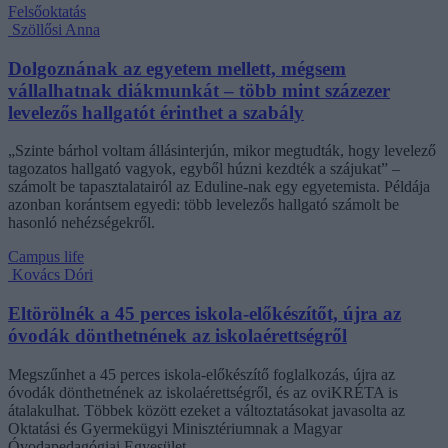
Felsőoktatás
Szöllősi Anna
Dolgoznának az egyetem mellett, mégsem
vállalhatnak diákmunkát – több mint százezer
levelezős hallgatót érinthet a szabály
„Szinte bárhol voltam állásinterjún, mikor megtudták, hogy levelező
tagozatos hallgató vagyok, egyből húzni kezdték a szájukat” –
számolt be tapasztalatairól az Eduline-nak egy egyetemista. Példája
azonban korántsem egyedi: több levelezős hallgató számolt be
hasonló nehézségekről.
Campus life
Kovács Dóri
Eltörölnék a 45 perces iskola-előkészítőt, újra az
óvodák dönthetnének az iskolaérettségről
Megszűnhet a 45 perces iskola-előkészítő foglalkozás, újra az
óvodák dönthetnének az iskolaérettségről, és az oviKRÉTA is
átalakulhat. Többek között ezeket a változtatásokat javasolta az
Oktatási és Gyermekügyi Minisztériumnak a Magyar
Óvodapedagógiai Egyesület.