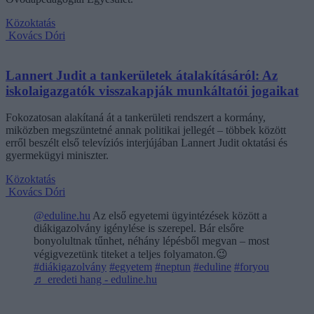
Közoktatás
Kovács Dóri
Lannert Judit a tankerületek átalakításáról: Az
iskolaigazgatók visszakapják munkáltatói jogaikat
Fokozatosan alakítaná át a tankerületi rendszert a kormány,
miközben megszüntetné annak politikai jellegét – többek között
erről beszélt első televíziós interjújában Lannert Judit oktatási és
gyermekügyi miniszter.
Közoktatás
Kovács Dóri
@eduline.hu
Az első egyetemi ügyintézések között a
diákigazolvány igénylése is szerepel. Bár elsőre
bonyolultnak tűnhet, néhány lépésből megvan – most
végigvezetünk titeket a teljes folyamaton.😉
#diákigazolvány
#egyetem
#neptun
#eduline
#foryou
♬ eredeti hang - eduline.hu