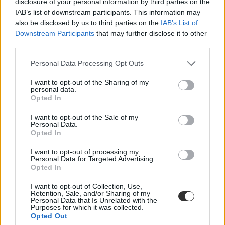
disclosure of your personal information by third parties on the
Egy appban az összes költség
IAB’s list of downstream participants. This information may
also be disclosed by us to third parties on the
IAB’s List of
Mivel sokaknak egyetemistaként kell először nagyobb összeggel
Downstream Participants
that may further disclose it to other
gazdálkodniuk, számlát fizetniük, gyorsan átláthatatlanná válhatnak
third parties.
a pénzügyek. Érdemes legalább az első két-három hónapban vezetni
a bevételeket és a kiadásokat. Vannak, akik az Excel-táblázatra
esküsznek, mások minden blokkot eltesznek, de van ennek van
Personal Data Processing Opt Outs
egyszerűbb módja is.
I want to opt-out of the Sharing of my
Több olyan ingyenes app is van, amivel egy helyen követhetitek a
personal data.
kiadásaitokat, bevételeket és a megtakarításaitokat is. Ilyen például a
Opted In
Toshl Finance
, ahol napi, heti, kétheti, havi és éves bontásban is
nézhetitek a pénzügyeiteket, sőt még figyelmeztetést is beállíthattok,
I want to opt-out of the Sale of my
Personal Data.
hogy ne felejtsétek el felírni a napi kiadásokat. Hasonlóan működik
Opted In
1Money
és a
Money Lover
is, mind a két appban naplózzatok
minden kiadást, és az alkalmazás megmutatja, mennyi pénzetek
I want to opt-out of processing my
maradt.
Personal Data for Targeted Advertising.
Opted In
Tetszett a cikk? Kövess minket a Facebookon is, és nem fogsz
I want to opt-out of Collection, Use,
lemaradni a fontos hírekről!
Retention, Sale, and/or Sharing of my
Personal Data that Is Unrelated with the
Purposes for which it was collected.
Opted Out