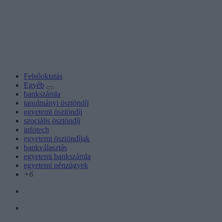
Felsőoktatás
Egyéb
bankszámla
tanulmányi ösztöndíj
egyetemi ösztöndíj
szociális ösztöndíj
infotech
egyetemi ösztöndíjak
bankválasztás
egyetemi bankszámla
egyetemi pénzügyek
+6