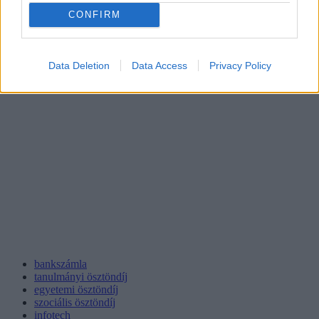
CONFIRM
Data Deletion
Data Access
Privacy Policy
bankszámla
tanulmányi ösztöndíj
egyetemi ösztöndíj
szociális ösztöndíj
infotech