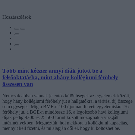
Hozzászólások
Több mint kétszer annyi diák jutott be a
felsőoktatásba, mint ahány kollégiumi férőhely
összesen van
Nemcsak abban vannak jelentős különbségek az egyetemek között,
hogy hány kollégiumi férőhely jut a hallgatókra, a térítési díj összege
sem egységes. Míg a BME-n 100 újonnan felvett egyetemistára 76
férőhely jut, a BGE-n mindössze 16, a legolcsóbb havi kollégiumi
díjak pedig 9300 és 25 500 forint között mozognak a vizsgált
intézményekben. Megnéztük, hol mekkora a kollégiumi kapacitás,
mennyit kell fizetni, és mi alapján dől el, hogy ki költözhet be.