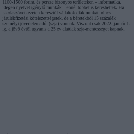
1100-1500 forint, és persze bizonyos területeken – informatika,
idegen nyelvet igénylő munkák – ennél többet is kereshettek. Ha
iskolaszövetkezeten keresztül vállaltok diákmunkát, nincs
járulékfizetési kötelezettségetek, de a béretekből 15 százalék
személyi jövedelemadót (szja) vonnak. Viszont csak 2022. január 1-
ig, a jövő évtől ugyanis a 25 év alattiak szja-mentességet kapnak.