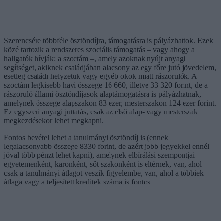
Szerencsére többféle ösztöndíjra, támogatásra is pályázhattok. Ezek
közé tartozik a rendszeres szociális támogatás – vagy ahogy a
hallgatók hívják: a szoctám –, amely azoknak nyújt anyagi
segítséget, akiknek családjában alacsony az egy főre jutó jövedelem,
esetleg családi helyzetük vagy egyéb okok miatt rászorulók. A
szoctám legkisebb havi összege 16 660, illetve 33 320 forint, de a
rászoruló állami ösztöndíjasok alaptámogatásra is pályázhatnak,
amelynek összege alapszakon 83 ezer, mesterszakon 124 ezer forint.
Ez egyszeri anyagi juttatás, csak az első alap- vagy mesterszak
megkezdésekor lehet megkapni.
Fontos bevétel lehet a tanulmányi ösztöndíj is (ennek
legalacsonyabb összege 8330 forint, de azért jobb jegyekkel ennél
jóval több pénzt lehet kapni), amelynek elbírálási szempontjai
egyetemenként, karonként, sőt szakonként is eltérnek, van, ahol
csak a tanulmányi átlagot veszik figyelembe, van, ahol a többiek
átlaga vagy a teljesített kreditek száma is fontos.