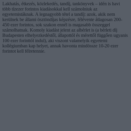
Lakhatás, étkezés, közlekedés, tandíj, tankönyvek – idén is havi
több tízezer forintos kiadásokkal kell számolniuk az
egyetemistáknak. A legnagyobb tétel a tandíj: azok, akik nem
kerülnek be állami ösztöndíjas képzésre, félévente átlagosan 200-
450 ezer forintos, sok szakon ennél is magasabb összeggel
számolhatnak. Komoly kiadást jelent az albérlet is (a bérleti díj
Budapesten elhelyezkedéstől, állapottól és mérettől függően ugyanis
100 ezer forinttól indul), aki viszont valamelyik egyetemi
kollégiumban kap helyet, annak havonta mindössze 10-20 ezer
forintot kell félretennie.