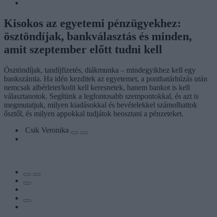
Kisokos az egyetemi pénzügyekhez:
ösztöndíjak, bankválasztás és minden,
amit szeptember előtt tudni kell
Ösztöndíjak, tandíjfizetés, diákmunka – mindegyikhez kell egy
bankszámla. Ha idén kezditek az egyetemet, a ponthatárhúzás után
nemcsak albérletet/kolit kell keresnetek, hanem bankot is kell
választanotok. Segítünk a legfontosabb szempontokkal, és azt is
megmutatjuk, milyen kiadásokkal és bevételekkel számolhattok
ősztől, és milyen appokkal tudjátok beosztani a pénzeteket.
Csik Veronika