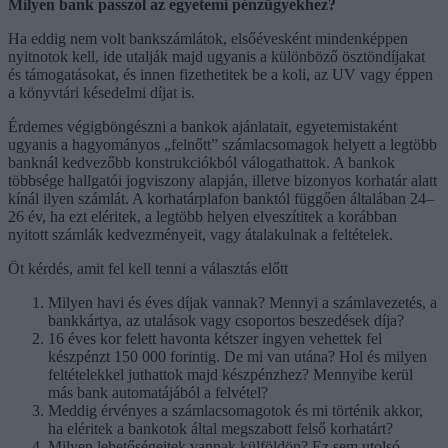
Milyen bank passzol az egyetemi pénzügyekhez?
Ha eddig nem volt bankszámlátok, elsőévesként mindenképpen
nyitnotok kell, ide utalják majd ugyanis a különböző ösztöndíjakat
és támogatásokat, és innen fizethetitek be a koli, az UV vagy éppen
a könyvtári késedelmi díjat is.
Érdemes végigböngészni a bankok ajánlatait, egyetemistaként
ugyanis a hagyományos „felnőtt” számlacsomagok helyett a legtöbb
banknál kedvezőbb konstrukciókból válogathattok. A bankok
többsége hallgatói jogviszony alapján, illetve bizonyos korhatár alatt
kínál ilyen számlát. A korhatárplafon banktól függően általában 24–
26 év, ha ezt eléritek, a legtöbb helyen elveszítitek a korábban
nyitott számlák kedvezményeit, vagy átalakulnak a feltételek.
Öt kérdés, amit fel kell tenni a választás előtt
Milyen havi és éves díjak vannak? Mennyi a számlavezetés, a
bankkártya, az utalások vagy csoportos beszedések díja?
16 éves kor felett havonta kétszer ingyen vehettek fel
készpénzt 150 000 forintig. De mi van utána? Hol és milyen
feltételekkel juthattok majd készpénzhez? Mennyibe kerül
más bank automatájából a felvétel?
Meddig érvényes a számlacsomagotok és mi történik akkor,
ha eléritek a bankotok által megszabott felső korhatárt?
Milyen lehetőségeitek vannak külföldön? Ez sem utolsó