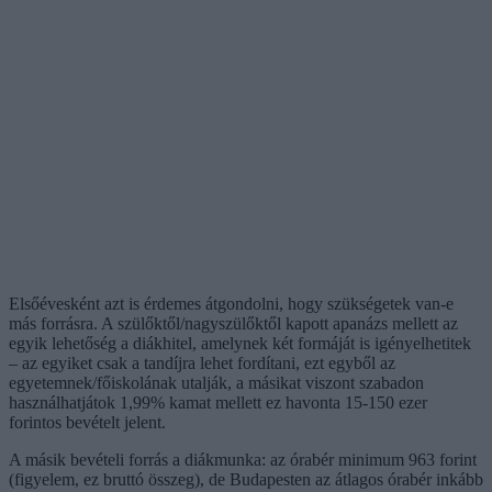
Elsőévesként azt is érdemes átgondolni, hogy szükségetek van-e
más forrásra. A szülőktől/nagyszülőktől kapott apanázs mellett az
egyik lehetőség a diákhitel, amelynek két formáját is igényelhetitek
– az egyiket csak a tandíjra lehet fordítani, ezt egyből az
egyetemnek/főiskolának utalják, a másikat viszont szabadon
használhatjátok 1,99% kamat mellett ez havonta 15-150 ezer
forintos bevételt jelent.
A másik bevételi forrás a diákmunka: az órabér minimum 963 forint
(figyelem, ez bruttó összeg), de Budapesten az átlagos órabér inkább