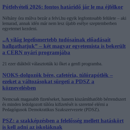
Pótfelvételi 2026: fontos határidő jár le ma éjfélkor
Néhány óra múlva bezár a felvi.hu egyik legfontosabb felülete – aki
lemarad, annak idén már nem lesz újabb esélye szeptemberben
egyetemet kezdeni.
„A világ legelismertebb tudósainak előadásait
hallgathatjuk” – két magyar egyetemista is bekerült
a CERN nyári programjába
21 ezer diákból választották ki őket a genfi programba.
NOKS-dolgozók bére, cafetéria, túlórapótlék –
ezeket a változásokat sürgeti a PDSZ a
köznevelésben
Nemcsak magasabb fizetéseket, hanem kiszámíthatóbb bérrendszert
és minden ledolgozott túlóra kifizetését is szeretné elérni a
Pedagógusok Demokratikus Szakszervezete (PDSZ).
PSZ: a szakképzésben a felelősség mellett hatáskört
is kell adni az iskoláknak