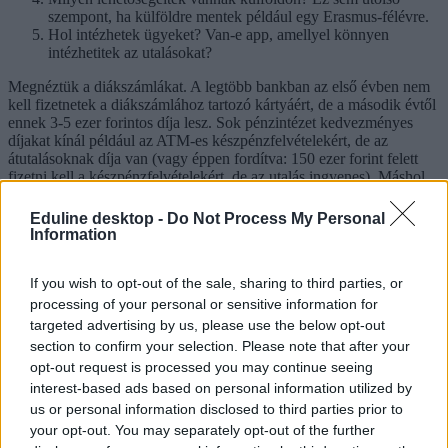
szempont, ha külföldre mentek például egy Erasmus-félévre.
Hol intézhetek ügyeket? Van-e app, amellyel könnyen
intézhetitek az utalásokat?
Megnéztük a diákszámlákat. A legtöbb bankban az első évben nem
kell fizetnetek a diákszámlához tartozó kártyáért, de a második évtől
ennek 3-5 ezer forintos díja lesz. Sok pénzintézet kedvezményes
díjakat kínál például az ATM-es készpénzfelvételekért, de az
átutalásoknak díja van (vagy éppen fordítva: 150 ezer forint felett
fizetni kell a készpénzfelvételekért, de az utalás ingyenes). Máshol
nem kell számlavezetési díjat fizetnetek, a számlanyitás is ingyenes,
azonban az első év után változhatnak a kondíciók: fizetni kell a
Eduline desktop -
Do Not Process My Personal
csoportos beszedésekért és a bankon belüli utalásokért is.
Information
If you wish to opt-out of the sale, sharing to third parties, or
Mennyibe kerül a készpénzfelvétel?
processing of your personal or sensitive information for
Ahogy mindenki 16 év felett, ti is havonta kétszer ingyen vehettek
targeted advertising by us, please use the below opt-out
fel készpénzt - maximum 150 ezer forintos összegig. Ez minden
section to confirm your selection. Please note that after your
banknál így van, jogszabály határozza meg. Érdemes jól taktikázni:
opt-out request is processed you may continue seeing
például ha összesen 60 ezer forintot szeretnétek felvenni egy
interest-based ads based on personal information utilized by
hónapban, és ezt kétszer 30 ezer forintban veszitek ki, akkor ez
us or personal information disclosed to third parties prior to
díjmentes lesz. Ha viszont háromszor 20 ezer forintot vesztek fel,
akkor a harmadik készpénzfelvételért már felszámolnak díjat.
your opt-out. You may separately opt-out of the further