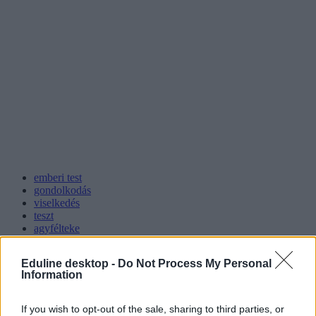
emberi test
gondolkodás
viselkedés
teszt
agyfélteke
jobb agyfélteke
bal agyfélteke
Eduline desktop -
Do Not Process My Personal
emberi agy
Information
If you wish to opt-out of the sale, sharing to third parties, or