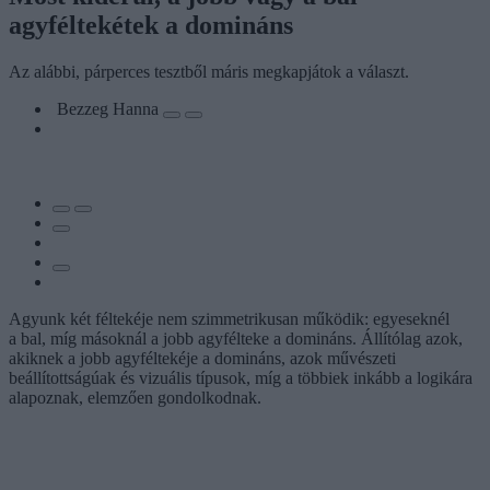
agyféltekétek a domináns
Az alábbi, párperces tesztből máris megkapjátok a választ.
Bezzeg Hanna
Agyunk két féltekéje nem szimmetrikusan működik: egyeseknél
a bal, míg másoknál a jobb agyfélteke a domináns. Állítólag azok,
akiknek a jobb agyféltekéje a domináns, azok művészeti
beállítottságúak és vizuális típusok, míg a többiek inkább a logikára
alapoznak, elemzően gondolkodnak.