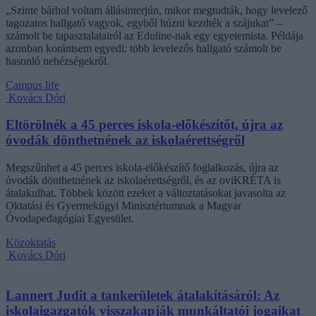
„Szinte bárhol voltam állásinterjún, mikor megtudták, hogy levelező
tagozatos hallgató vagyok, egyből húzni kezdték a szájukat” –
számolt be tapasztalatairól az Eduline-nak egy egyetemista. Példája
azonban korántsem egyedi: több levelezős hallgató számolt be
hasonló nehézségekről.
Campus life
Kovács Dóri
Eltörölnék a 45 perces iskola-előkészítőt, újra az
óvodák dönthetnének az iskolaérettségről
Megszűnhet a 45 perces iskola-előkészítő foglalkozás, újra az
óvodák dönthetnének az iskolaérettségről, és az oviKRÉTA is
átalakulhat. Többek között ezeket a változtatásokat javasolta az
Oktatási és Gyermekügyi Minisztériumnak a Magyar
Óvodapedagógiai Egyesület.
Közoktatás
Kovács Dóri
Lannert Judit a tankerületek átalakításáról: Az
iskolaigazgatók visszakapják munkáltatói jogaikat