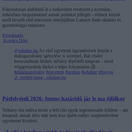
Fokozatosan alakítaná át a tankerületi rendszert a kormány,
miközben megszüntetné annak politikai jellegét – többek között
erről beszélt első televíziós interjújában Lannert Judit oktatási és
gyermekügyi miniszter.
Közoktatás
Kovács Dóri
@eduline.hu
Az első egyetemi ügyintézések között a
diákigazolvány igénylése is szerepel. Bár elsőre
bonyolultnak tűnhet, néhány lépésből megvan – most
végigvezetünk titeket a teljes folyamaton.😉
#diákigazolvány
#egyetem
#neptun
#eduline
#foryou
♬ eredeti hang - eduline.hu
Pótfelvételi 2026: fontos határidő jár le ma éjfélkor
Néhány óra múlva bezár a felvi.hu egyik legfontosabb felülete – aki
lemarad, annak idén már nem lesz újabb esélye szeptemberben
egyetemet kezdeni.