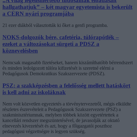
„A világ legelismertebb tudósainak előadásait
hallgathatjuk” – két magyar egyetemista is bekerült
a CERN nyári programjába
21 ezer diákból választották ki őket a genfi programba.
NOKS-dolgozók bére, cafetéria, túlórapótlék –
ezeket a változásokat sürgeti a PDSZ a
köznevelésben
Nemcsak magasabb fizetéseket, hanem kiszámíthatóbb bérrendszert
és minden ledolgozott túlóra kifizetését is szeretné elérni a
Pedagógusok Demokratikus Szakszervezete (PDSZ).
PSZ: a szakképzésben a felelősség mellett hatáskört
is kell adni az iskoláknak
Nem volt közvetlen egyeztetés a törvénytervezetről, mégis elküldte
részletes észrevételeit a Pedagógusok Szakszervezete (PSZ) a
szakminisztériumnak, melyben többek között egyetértettek a
kancellári rendszer megszüntetésével, de javasolják az oktató
elnevezés kivezetését és azt, hogy a főigazgatói poszthoz
pedagógusi végzettségre is legyen szükség.