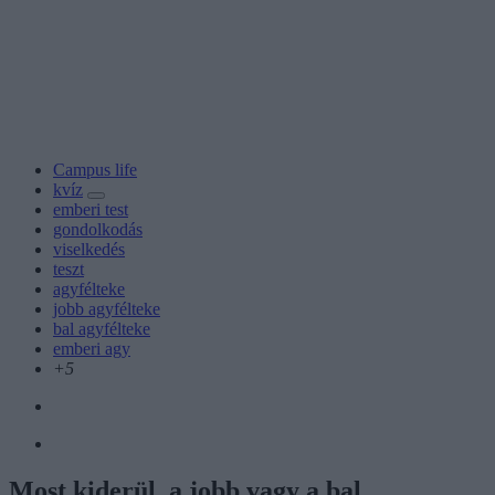
Campus life
kvíz
emberi test
gondolkodás
viselkedés
teszt
agyfélteke
jobb agyfélteke
bal agyfélteke
emberi agy
+5
Most kiderül, a jobb vagy a bal