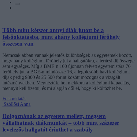
Több mint kétszer annyi diák jutott be a
felsőoktatásba, mint ahány kollégiumi férőhely
összesen van
Nemcsak abban vannak jelentős különbségek az egyetemek között,
hogy hány kollégiumi férőhely jut a hallgatókra, a térítési díj összege
sem egységes. Míg a BME-n 100 újonnan felvett egyetemistára 76
férőhely jut, a BGE-n mindössze 16, a legolcsóbb havi kollégiumi
díjak pedig 9300 és 25 500 forint között mozognak a vizsgált
intézményekben. Megnéztük, hol mekkora a kollégiumi kapacitás,
mennyit kell fizetni, és mi alapján dől el, hogy ki költözhet be.
Felsőoktatás
Szöllősi Anna
Dolgoznának az egyetem mellett, mégsem
vállalhatnak diákmunkát – több mint százezer
levelezős hallgatót érinthet a szabály