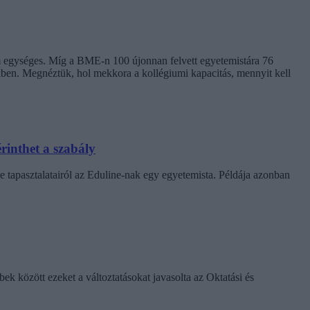
em egységes. Míg a BME-n 100 újonnan felvett egyetemistára 76
kben. Megnéztük, hol mekkora a kollégiumi kapacitás, mennyit kell
rinthet a szabály
e tapasztalatairól az Eduline-nak egy egyetemista. Példája azonban
k között ezeket a változtatásokat javasolta az Oktatási és