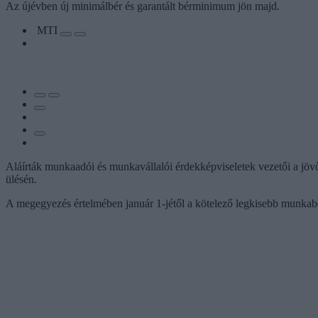
Az újévben új minimálbér és garantált bérminimum jön majd.
MTI
Aláírták munkaadói és munkavállalói érdekképviseletek vezetői a jöv
ülésén.
A megegyezés értelmében január 1-jétől a kötelező legkisebb munkabér