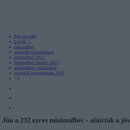
Pályakezdés
Egyéb
minimálbér
garantált bérminimum
minimálbér 2023
minimálbér emelés 2023
minimálbér emelkedése
garantált bérminimum 2023
+3
Jön a 232 ezres minimálbér - aláírták a jö