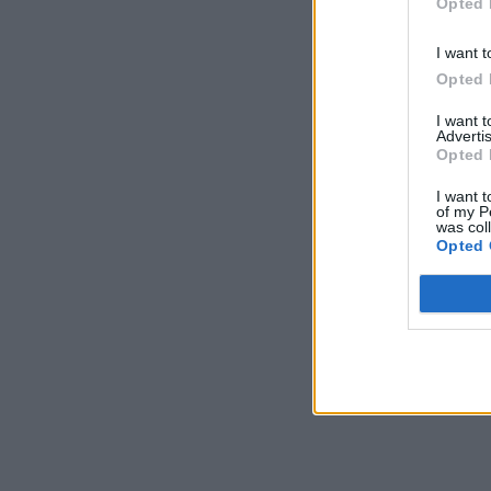
Opted 
I want t
Opted 
I want 
Advertis
Opted 
I want t
of my P
was col
Opted 