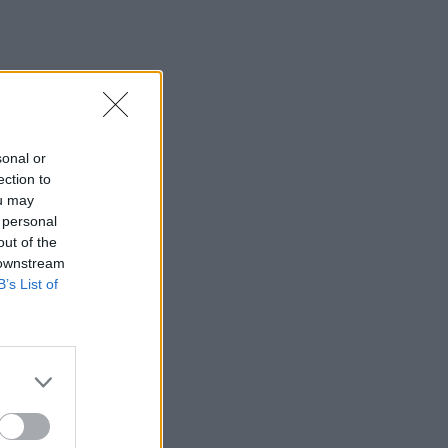
sonal or
ection to
ou may
 personal
out of the
 downstream
B’s List of