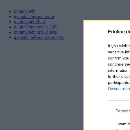
minimálbér
garantált bérminimum
minimálbér 2023
minimálbér emelés 2023
Eduline d
minimálbér emelkedése
garantált bérminimum 2023
If you wish 
sensitive in
confirm you
continue se
information 
further disc
participants
Downstream 
Persona
I want t