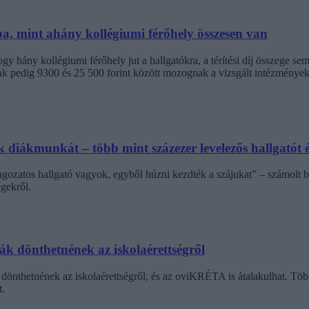
ba, mint ahány kollégiumi férőhely összesen van
 hány kollégiumi férőhely jut a hallgatókra, a térítési díj összege s
jak pedig 9300 és 25 500 forint között mozognak a vizsgált intézménye
diákmunkát – több mint százezer levelezős hallgatót é
agozatos hallgató vagyok, egyből húzni kezdték a szájukat” – számolt b
gekről.
dák dönthetnének az iskolaérettségről
dönthetnének az iskolaérettségről, és az oviKRÉTA is átalakulhat. Többe
.