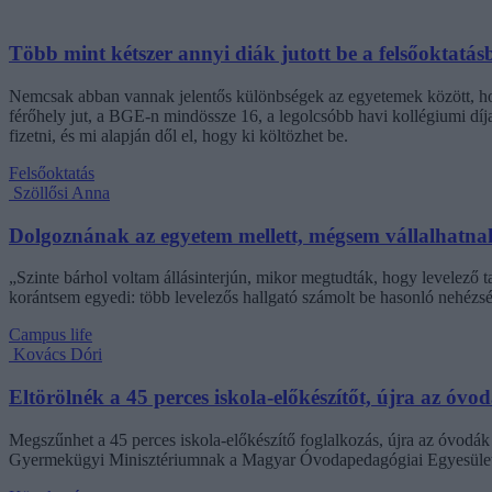
Több mint kétszer annyi diák jutott be a felsőoktatás
Nemcsak abban vannak jelentős különbségek az egyetemek között, hogy
férőhely jut, a BGE-n mindössze 16, a legolcsóbb havi kollégiumi dí
fizetni, és mi alapján dől el, hogy ki költözhet be.
Felsőoktatás
Szöllősi Anna
Dolgoznának az egyetem mellett, mégsem vállalhatnak 
„Szinte bárhol voltam állásinterjún, mikor megtudták, hogy levelező t
korántsem egyedi: több levelezős hallgató számolt be hasonló nehézsé
Campus life
Kovács Dóri
Eltörölnék a 45 perces iskola-előkészítőt, újra az óvo
Megszűnhet a 45 perces iskola-előkészítő foglalkozás, újra az óvodák 
Gyermekügyi Minisztériumnak a Magyar Óvodapedagógiai Egyesület