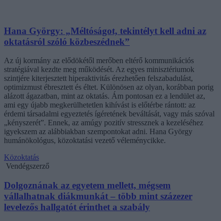
Hana György: „Méltóságot, tekintélyt kell adni az
oktatásról szóló közbeszédnek”
Az új kormány az elődökétől merőben eltérő kommunikációs
stratégiával kezdte meg működését. Az egyes minisztériumok
szintjére kiterjesztett hiperaktivitás érezhetően felszabadulást,
optimizmust ébresztett és éltet. Különösen az olyan, korábban porig
alázott ágazatban, mint az oktatás. Ám pontosan ez a lendület az,
ami egy újabb megkerülhetetlen kihívást is előtérbe rántott: az
érdemi társadalmi egyeztetés ígéretének beváltását, vagy más szóval
„kényszerét”. Ennek, az amúgy pozitív stressznek a kezeléséhez
igyekszem az alábbiakban szempontokat adni. Hana György
humánökológus, közoktatási vezető véleménycikke.
Közoktatás
Vendégszerző
Dolgoznának az egyetem mellett, mégsem
vállalhatnak diákmunkát – több mint százezer
levelezős hallgatót érinthet a szabály