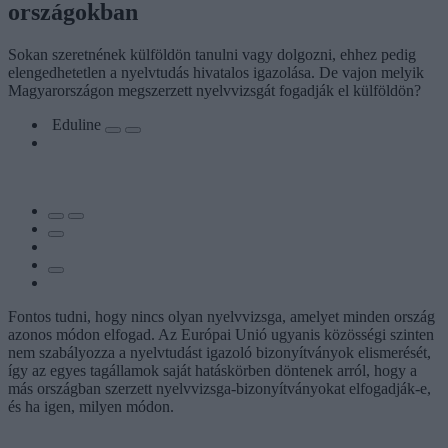
országokban
Sokan szeretnének külföldön tanulni vagy dolgozni, ehhez pedig
elengedhetetlen a nyelvtudás hivatalos igazolása. De vajon melyik
Magyarországon megszerzett nyelvvizsgát fogadják el külföldön?
Eduline
Fontos tudni, hogy nincs olyan nyelvvizsga, amelyet minden ország
azonos módon elfogad. Az Európai Unió ugyanis közösségi szinten
nem szabályozza a nyelvtudást igazoló bizonyítványok elismerését,
így az egyes tagállamok saját hatáskörben döntenek arról, hogy a
más országban szerzett nyelvvizsga-bizonyítványokat elfogadják-e,
és ha igen, milyen módon.