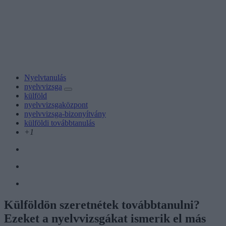
Nyelvtanulás
nyelvvizsga
külföld
nyelvvizsgaközpont
nyelvvizsga-bizonyítvány
külföldi továbbtanulás
+1
Külföldön szeretnétek továbbtanulni?
Ezeket a nyelvvizsgákat ismerik el más