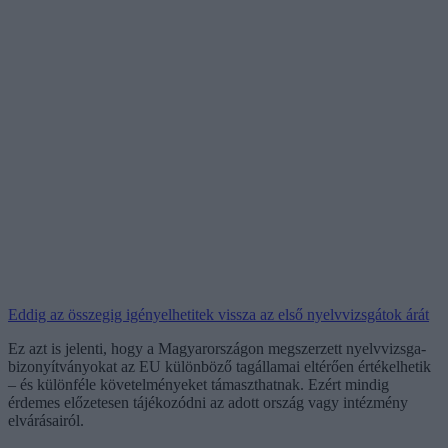
Eddig az összegig igényelhetitek vissza az első nyelvvizsgátok árát
Ez azt is jelenti, hogy a Magyarországon megszerzett nyelvvizsga-
bizonyítványokat az EU különböző tagállamai eltérően értékelhetik
– és különféle követelményeket támaszthatnak. Ezért mindig
érdemes előzetesen tájékozódni az adott ország vagy intézmény
elvárásairól.