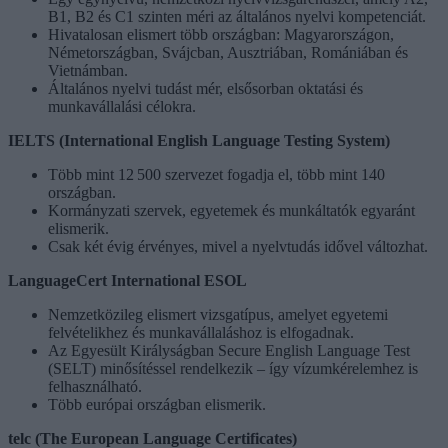
B1, B2 és C1 szinten méri az általános nyelvi kompetenciát.
Hivatalosan elismert több országban: Magyarországon,
Németországban, Svájcban, Ausztriában, Romániában és
Vietnámban.
Általános nyelvi tudást mér, elsősorban oktatási és
munkavállalási célokra.
IELTS (International English Language Testing System)
Több mint 12 500 szervezet fogadja el, több mint 140
országban.
Kormányzati szervek, egyetemek és munkáltatók egyaránt
elismerik.
Csak két évig érvényes, mivel a nyelvtudás idővel változhat.
LanguageCert International ESOL
Nemzetközileg elismert vizsgatípus, amelyet egyetemi
felvételikhez és munkavállaláshoz is elfogadnak.
Az Egyesült Királyságban Secure English Language Test
(SELT) minősítéssel rendelkezik – így vízumkérelemhez is
felhasználható.
Több európai országban elismerik.
telc (The European Language Certificates)