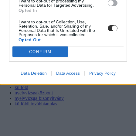
I want to opt-out of processing my
Personal Data for Targeted Advertising.
Opted In
I want to opt-out of Collection, Use,
Retention, Sale, and/or Sharing of my
Personal Data that Is Unrelated with the
Purposes for which it was collected.
Opted Out
CONFIRM
Data Deletion
Data Access
Privacy Policy
külföld
nyelvvizsgaközpont
nyelvvizsga-bizonyítvány
külföldi továbbtanulás