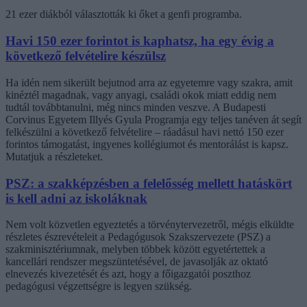
21 ezer diákból választották ki őket a genfi programba.
Havi 150 ezer forintot is kaphatsz, ha egy évig a
következő felvételire készülsz
Ha idén nem sikerült bejutnod arra az egyetemre vagy szakra, amit
kinéztél magadnak, vagy anyagi, családi okok miatt eddig nem
tudtál továbbtanulni, még nincs minden veszve. A Budapesti
Corvinus Egyetem Illyés Gyula Programja egy teljes tanéven át segít
felkészülni a következő felvételire – ráadásul havi nettó 150 ezer
forintos támogatást, ingyenes kollégiumot és mentorálást is kapsz.
Mutatjuk a részleteket.
PSZ: a szakképzésben a felelősség mellett hatáskört
is kell adni az iskoláknak
Nem volt közvetlen egyeztetés a törvénytervezetről, mégis elküldte
részletes észrevételeit a Pedagógusok Szakszervezete (PSZ) a
szakminisztériumnak, melyben többek között egyetértettek a
kancellári rendszer megszüntetésével, de javasolják az oktató
elnevezés kivezetését és azt, hogy a főigazgatói poszthoz
pedagógusi végzettségre is legyen szükség.