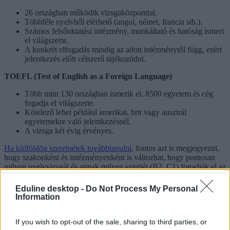
26 országban működik vizsgaközponttal.
Többféle nyelvből elérhető (angol, német, francia stb.).
Számos felsőoktatási intézmény, munkáltató és hatóság ismeri
el világszerte.
A konkrét elfogadás mindig az adott intézménytől függ, ezért
jelentkezés előtt célszerű tájékozódni.
TOEFL (Test of English as a Foreign Language)
Több mint 130 országban ismerik el, 8500 egyetem és cég
fogadja el világszerte.
Kötelező lehet például amerikai, brit vagy ausztrál
egyetemekre való jelentkezésnél.
A vizsga két évig érvényes.
Ha külföldön szeretnétek továbbtanulni
, fontos azt is megjegyezni,
hogy szakonként és intézményenként is változhat, hogy pontosan
milyen nyelvvizsgát és annak milyen szintjét (B2, C1) fogadják el az
intézmények, ezért ennek minden esetben nézzetek utána az adott
egyetem honlapján.
Eduline desktop -
Do Not Process My Personal
Information
If you wish to opt-out of the sale, sharing to third parties, or