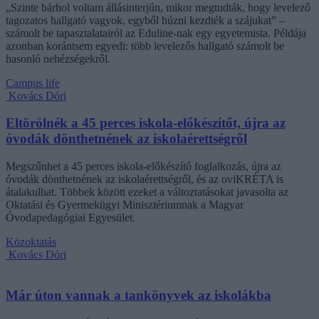
„Szinte bárhol voltam állásinterjún, mikor megtudták, hogy levelező
tagozatos hallgató vagyok, egyből húzni kezdték a szájukat” –
számolt be tapasztalatairól az Eduline-nak egy egyetemista. Példája
azonban korántsem egyedi: több levelezős hallgató számolt be
hasonló nehézségekről.
Campus life
Kovács Dóri
Eltörölnék a 45 perces iskola-előkészítőt, újra az
óvodák dönthetnének az iskolaérettségről
Megszűnhet a 45 perces iskola-előkészítő foglalkozás, újra az
óvodák dönthetnének az iskolaérettségről, és az oviKRÉTA is
átalakulhat. Többek között ezeket a változtatásokat javasolta az
Oktatási és Gyermekügyi Minisztériumnak a Magyar
Óvodapedagógiai Egyesület.
Közoktatás
Kovács Dóri
Már úton vannak a tankönyvek az iskolákba