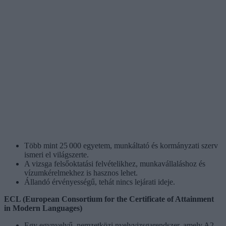
Több mint 25 000 egyetem, munkáltató és kormányzati szerv
ismeri el világszerte.
A vizsga felsőoktatási felvételikhez, munkavállaláshoz és
vízumkérelmekhez is hasznos lehet.
Állandó érvényességű, tehát nincs lejárati ideje.
ECL (European Consortium for the Certificate of Attainment
in Modern Languages)
Egy egynyelvű, nemzetközi nyelvvizsgarendszer, amely A2,