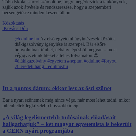
Több iskola is arról számolt be, hogy megérkeztek a tankönyvek,
zajlik azok átvétele és rendszerezése, hogy a szeptemberi
becsengetésre minden készen álljon.
Közoktatás
Kovács Dóri
@eduline.hu
Az első egyetemi ügyintézések között a
diákigazolvány igénylése is szerepel. Bár elsőre
bonyolultnak tűnhet, néhány lépésből megvan – most
végigvezetünk titeket a teljes folyamaton.😉
#diákigazolvány
#egyetem
#neptun
#eduline
#foryou
♬ eredeti hang - eduline.hu
Itt a pontos dátum: ekkor lesz az őszi szünet
Bár a nyári szünetnek még nincs vége, már most lehet tudni, mikor
pihenhettek legközelebb hosszabb ideig.
„A világ legelismertebb tudósainak előadásait
hallgathatjuk” – két magyar egyetemista is bekerült
a CERN nyári programjába