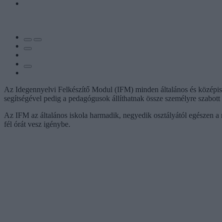
Az Idegennyelvi Felkészítő Modul (IFM) minden általános és középi
segítségével pedig a pedagógusok állíthatnak össze személyre szabott 
Az IFM az általános iskola harmadik, negyedik osztályától egészen a n
fél órát vesz igénybe.