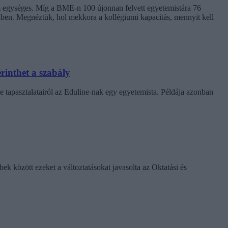
em egységes. Míg a BME-n 100 újonnan felvett egyetemistára 76
kben. Megnéztük, hol mekkora a kollégiumi kapacitás, mennyit kell
rinthet a szabály
e tapasztalatairól az Eduline-nak egy egyetemista. Példája azonban
k között ezeket a változtatásokat javasolta az Oktatási és