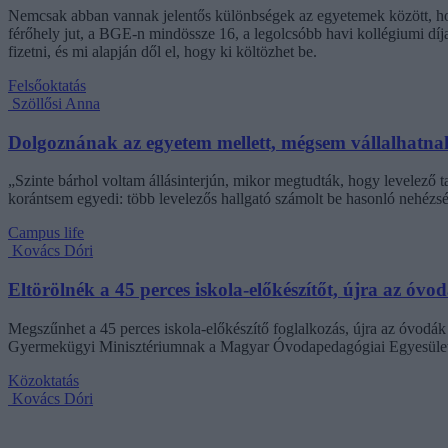
Nemcsak abban vannak jelentős különbségek az egyetemek között, hogy
férőhely jut, a BGE-n mindössze 16, a legolcsóbb havi kollégiumi dí
fizetni, és mi alapján dől el, hogy ki költözhet be.
Felsőoktatás
Szöllősi Anna
Dolgoznának az egyetem mellett, mégsem vállalhatnak 
„Szinte bárhol voltam állásinterjún, mikor megtudták, hogy levelező t
korántsem egyedi: több levelezős hallgató számolt be hasonló nehézsé
Campus life
Kovács Dóri
Eltörölnék a 45 perces iskola-előkészítőt, újra az óvo
Megszűnhet a 45 perces iskola-előkészítő foglalkozás, újra az óvodák 
Gyermekügyi Minisztériumnak a Magyar Óvodapedagógiai Egyesület
Közoktatás
Kovács Dóri