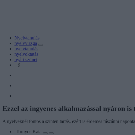
Nyelvtanulás
nyelvvizsga
nyelvtanulás
nyelvoktatás
nyári szünet
+0
Ezzel az ingyenes alkalmazással nyáron is 
A nyelveknél fontos a szinten tartás, ezért is érdemes rászánni napont
Tornyos Kata