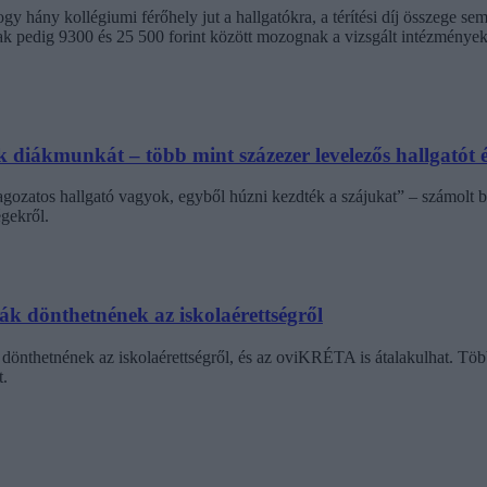
 hány kollégiumi férőhely jut a hallgatókra, a térítési díj összege s
jak pedig 9300 és 25 500 forint között mozognak a vizsgált intézménye
diákmunkát – több mint százezer levelezős hallgatót é
agozatos hallgató vagyok, egyből húzni kezdték a szájukat” – számolt b
gekről.
dák dönthetnének az iskolaérettségről
dönthetnének az iskolaérettségről, és az oviKRÉTA is átalakulhat. Többe
.