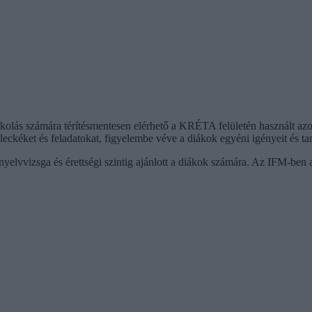
skolás számára térítésmentesen elérhető a KRÉTA felületén használt 
leckéket és feladatokat, figyelembe véve a diákok egyéni igényeit és ta
yelvvizsga és érettségi szintig ajánlott a diákok számára. Az IFM-ben a