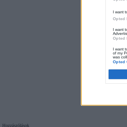
I want t
Opted 
I want 
Advertis
Opted 
I want t
of my P
was col
Opted 
Hozzászólások