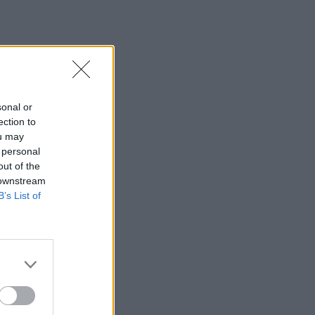
sonal or
ection to
ou may
 personal
out of the
 downstream
B’s List of