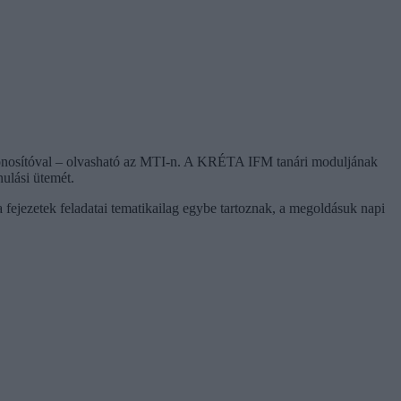
azonosítóval – olvasható az MTI-n. A KRÉTA IFM tanári moduljának
nulási ütemét.
 fejezetek feladatai tematikailag egybe tartoznak, a megoldásuk napi