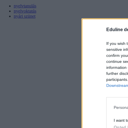
nyelvtanulás
nyelvoktatás
nyári szünet
Eduline d
If you wish 
sensitive in
confirm you
continue se
information 
further disc
participants
Downstream 
Persona
I want t
Opted 