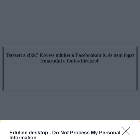
Tetszett a cikk? Kövess minket a Facebookon is, és nem fogsz
lemaradni a fontos hírekről!
Eduline desktop -
Do Not Process My Personal
Information