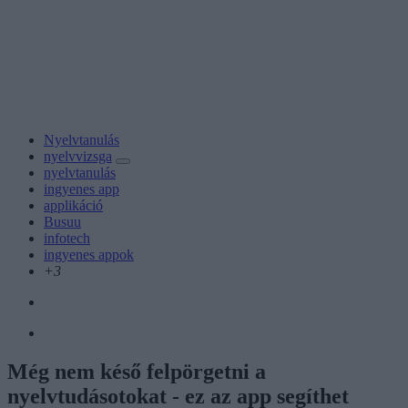
Nyelvtanulás
nyelvvizsga
nyelvtanulás
ingyenes app
applikáció
Busuu
infotech
ingyenes appok
+3
Még nem késő felpörgetni a
nyelvtudásotokat - ez az app segíthet