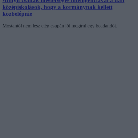
Annyit csaltak mesterséges intelligenciával a dán
középiskolások, hogy a kormánynak kellett
közbelépnie
Mostantól nem lesz elég csupán jól megírni egy beadandót.