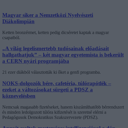
Magyar siker a Nemzetközi Nyelvészeti
Diákolimpián
Ketten bronzérmet, ketten pedig dicséretet kaptak a magyar
csapatból.
„A világ legelismertebb tudósainak előadásait
hallgathatjuk” – két magyar egyetemista is bekerült
a CERN nyári programjába
21 ezer diákból választották ki őket a genfi programba.
NOKS-dolgozók bére, cafetéria, túlórapótlék –
ezeket a változásokat sürgeti a PDSZ a
köznevelésben
Nemcsak magasabb fizetéseket, hanem kiszámíthatóbb bérrendszert
és minden ledolgozott túlóra kifizetését is szeretné elérni a
Pedagógusok Demokratikus Szakszervezete (PDSZ).