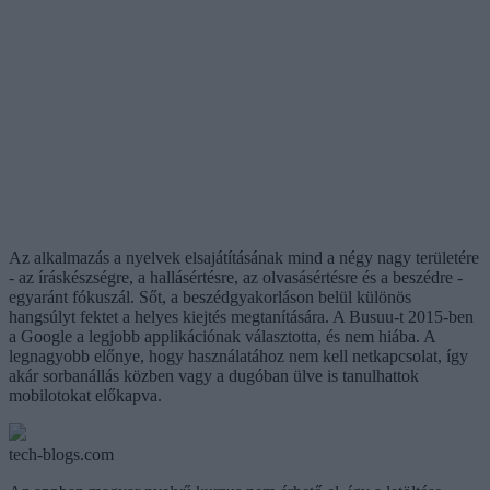
Az alkalmazás a nyelvek elsajátításának mind a négy nagy területére
- az íráskészségre, a hallásértésre, az olvasásértésre és a beszédre -
egyaránt fókuszál. Sőt, a beszédgyakorláson belül különös
hangsúlyt fektet a helyes kiejtés megtanítására. A Busuu-t 2015-ben
a Google a legjobb applikációnak választotta, és nem hiába. A
legnagyobb előnye, hogy használatához nem kell netkapcsolat, így
akár sorbanállás közben vagy a dugóban ülve is tanulhattok
mobilotokat előkapva.
tech-blogs.com