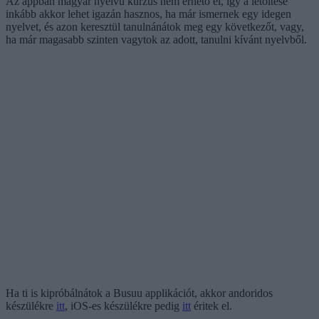
Az appban magyar nyelvű kurzus nem érhető el, így a letöltése
inkább akkor lehet igazán hasznos, ha már ismernek egy idegen
nyelvet, és azon keresztül tanulnánátok meg egy következőt, vagy,
ha már magasabb szinten vagytok az adott, tanulni kívánt nyelvből.
Ha ti is kipróbálnátok a Busuu applikációt, akkor andoridos
készülékre
itt
, iOS-es készülékre pedig
itt
éritek el.