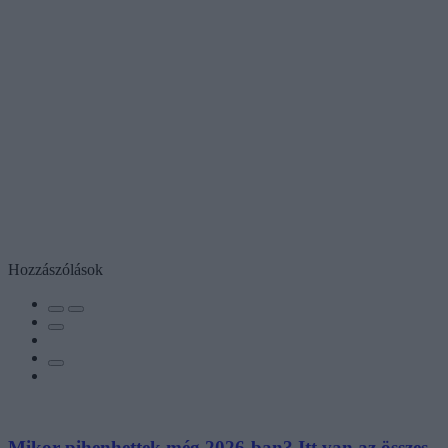
Hozzászólások
Mikor pihenhettek még 2026-ban? Itt van az összes