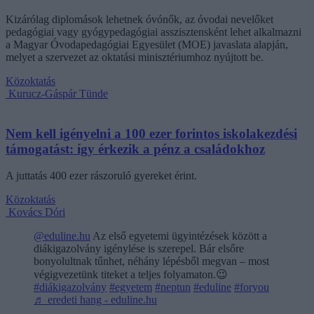
Kizárólag diplomások lehetnek óvónők, az óvodai nevelőket
pedagógiai vagy gyógypedagógiai asszisztensként lehet alkalmazni
a Magyar Óvodapedagógiai Egyesület (MOE) javaslata alapján,
melyet a szervezet az oktatási minisztériumhoz nyújtott be.
Közoktatás
Kurucz-Gáspár Tünde
Nem kell igényelni a 100 ezer forintos iskolakezdési
támogatást: így érkezik a pénz a családokhoz
A juttatás 400 ezer rászoruló gyereket érint.
Közoktatás
Kovács Dóri
@eduline.hu
Az első egyetemi ügyintézések között a
diákigazolvány igénylése is szerepel. Bár elsőre
bonyolultnak tűnhet, néhány lépésből megvan – most
végigvezetünk titeket a teljes folyamaton.😉
#diákigazolvány
#egyetem
#neptun
#eduline
#foryou
♬ eredeti hang - eduline.hu