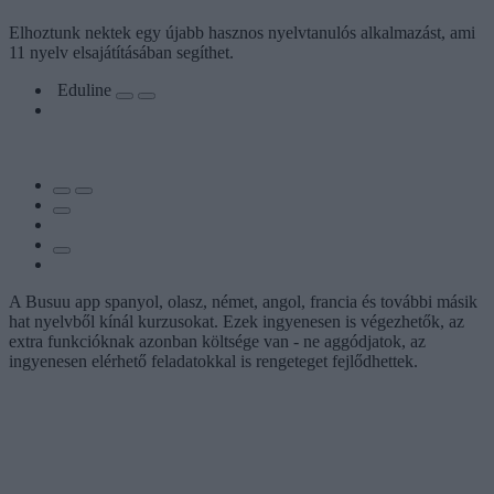
Elhoztunk nektek egy újabb hasznos nyelvtanulós alkalmazást, ami
11 nyelv elsajátításában segíthet.
Eduline
A Busuu app spanyol, olasz, német, angol, francia és további másik
hat nyelvből kínál kurzusokat. Ezek ingyenesen is végezhetők, az
extra funkcióknak azonban költsége van - ne aggódjatok, az
ingyenesen elérhető feladatokkal is rengeteget fejlődhettek.