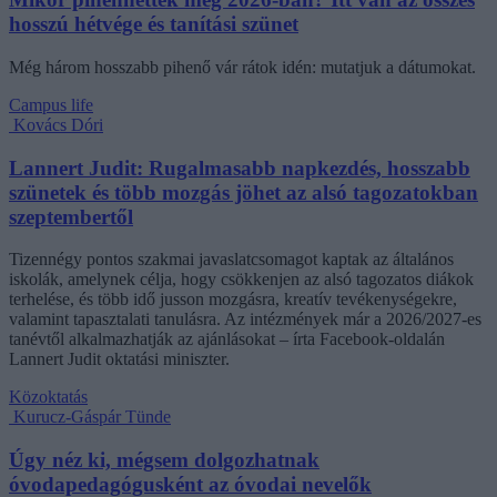
hosszú hétvége és tanítási szünet
Még három hosszabb pihenő vár rátok idén: mutatjuk a dátumokat.
Campus life
Kovács Dóri
Lannert Judit: Rugalmasabb napkezdés, hosszabb
szünetek és több mozgás jöhet az alsó tagozatokban
szeptembertől
Tizennégy pontos szakmai javaslatcsomagot kaptak az általános
iskolák, amelynek célja, hogy csökkenjen az alsó tagozatos diákok
terhelése, és több idő jusson mozgásra, kreatív tevékenységekre,
valamint tapasztalati tanulásra. Az intézmények már a 2026/2027-es
tanévtől alkalmazhatják az ajánlásokat – írta Facebook-oldalán
Lannert Judit oktatási miniszter.
Közoktatás
Kurucz-Gáspár Tünde
Úgy néz ki, mégsem dolgozhatnak
óvodapedagógusként az óvodai nevelők