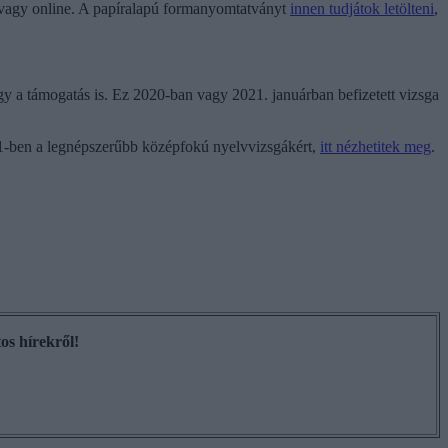
n vagy online. A papíralapú formanyomtatványt
innen tudjátok letölteni
,
 a támogatás is. Ez 2020-ban vagy 2021. januárban befizetett vizsga
021-ben a legnépszerűbb középfokú nyelvvizsgákért,
itt nézhetitek meg
.
os hírekről!