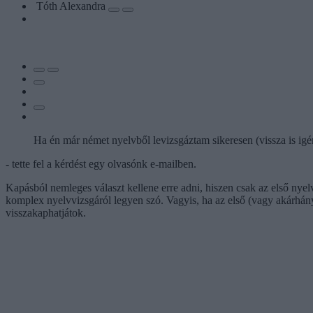
Tóth Alexandra
Ha én már német nyelvből levizsgáztam sikeresen (vissza is igény
- tette fel a kérdést egy olvasónk e-mailben.
Kapásból nemleges választ kellene erre adni, hiszen csak az első nyel
komplex nyelvvizsgáról legyen szó. Vagyis, ha az első (vagy akárhánya
visszakaphatjátok.