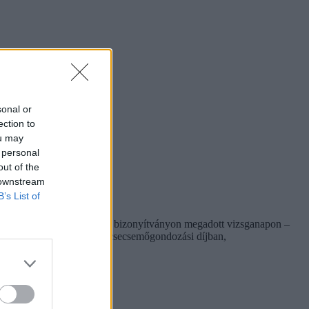
sonal or
ection to
ou may
 personal
out of the
 downstream
B’s List of
eres részvizsgáról kiállított bizonyítványon megadott vizsganapon –
en meghatározott időpontban csecsemőgondozási díjban,