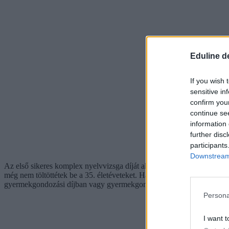
Eduline d
If you wish 
sensitive in
confirm you
continue se
information 
further disc
participants
Downstream 
Az első sikeres komplex nyelvvizsga díját akkor igényelhetitek vissza
még nem töltöttétek be a 35. életéveteket. Ha már túlléptétek ezt a ko
gyermekgondozási díjban vagy gyermekgondozást segítő ellátásban ré
Persona
I want t