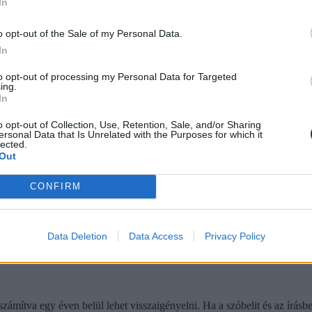
In
o opt-out of the Sale of my Personal Data.
a 35. életéveteket 2020. március 11. és 2020. június 17-e között töltöt
In
. november 4. és a 2021-ben újonnan kihirdetett veszélyhelyzet megszűn
to opt-out of processing my Personal Data for Targeted
ing.
In
o opt-out of Collection, Use, Retention, Sale, and/or Sharing
ersonal Data that Is Unrelated with the Purposes for which it
lected.
Out
CONFIRM
Data Deletion
Data Access
Privacy Policy
zámítva egy éven belül lehet visszaigényelni. Ha a szóbelit és az írásbe