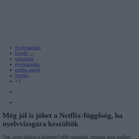
Nyelvtanulás
Egyéb
sorozatok
nyelvtanulás
netflix ajánló
Netflix
+1
Még jól is jöhet a Netflix-függőség, ha
nyelvvizsgára készültök
Van, hogy órákra a képernyő előtt ragadnak, egymás után darálva