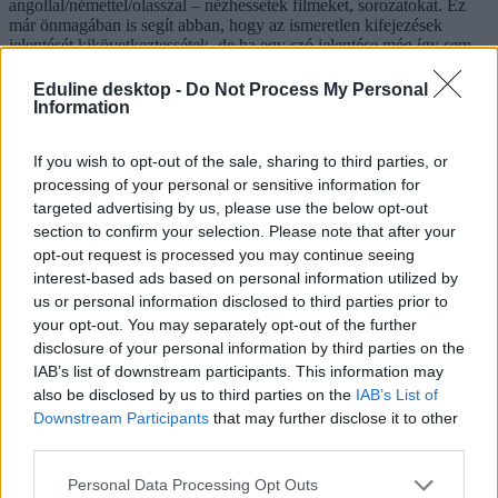
angollal/némettel/olasszal – nézhessetek filmeket, sorozatokat. Ez
már önmagában is segít abban, hogy az ismeretlen kifejezések
jelentését kikövetkeztessétek, de ha egy szó jelentése még így sem
világos, elég rákattintani – ekkor feljön egy ablak, amelyben az adott
kifejezés magyarázatát találjátok.
Eduline desktop -
Do Not Process My Personal
Information
If you wish to opt-out of the sale, sharing to third parties, or
processing of your personal or sensitive information for
targeted advertising by us, please use the below opt-out
section to confirm your selection. Please note that after your
opt-out request is processed you may continue seeing
interest-based ads based on personal information utilized by
Nem ez az egyetlen ilyen bővítmény. Használhatjátok a
us or personal information disclosed to third parties prior to
NflxMultiSubs, a Mate Translate szolgáltatását is, ha pedig útközben
your opt-out. You may separately opt-out of the further
is szívesen néznétek így Netflixet, akkor a Lingvo TV lehet a jó
disclosure of your personal information by third parties on the
választás, amely gyakorlatilag egy Chrome-bővítmény és egy app
IAB’s list of downstream participants. This information may
kombinációja. Egyébként is jó, ha sorozatnézés közben kéznél van
also be disclosed by us to third parties on the
IAB’s List of
egy jól használható szótárapp, de minden ismeretlen szót nem
érdemes kikeresni. „Fontos készség, hogy megértsük a szavak
Downstream Participants
that may further disclose it to other
jelentését a szövegkörnyezetből. Ez nem fejlődik, ha minden egyes
third parties.
szót kikeresünk a szótárbóé” – írja a The Intrepid Guide.
Personal Data Processing Opt Outs
A szavakkal tovább kell dolgozni