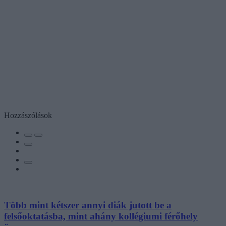
Hozzászólások
Több mint kétszer annyi diák jutott be a
felsőoktatásba, mint ahány kollégiumi férőhely