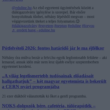
@eduline.hu
Az első egyetemi ügyintézések között a
diákigazolvány igénylése is szerepel. Bár elsőre
bonyolultnak tűnhet, néhány lépésből megvan – most
végigvezetünk titeket a teljes folyamaton.😉
#diákigazolvány
#egyetem
#neptun
#eduline
#foryou
♬ eredeti hang - eduline.hu
Pótfelvételi 2026: fontos határidő jár le ma éjfélkor
Néhány óra múlva bezár a felvi.hu egyik legfontosabb felülete – aki
lemarad, annak idén már nem lesz újabb esélye szeptemberben
egyetemet kezdeni.
„A világ legelismertebb tudósainak előadásait
hallgathatjuk” – két magyar egyetemista is bekerült
a CERN nyári programjába
21 ezer diákból választották ki őket a genfi programba.
NOKS-dolgozók bére, cafetéria, túlórapótlék –