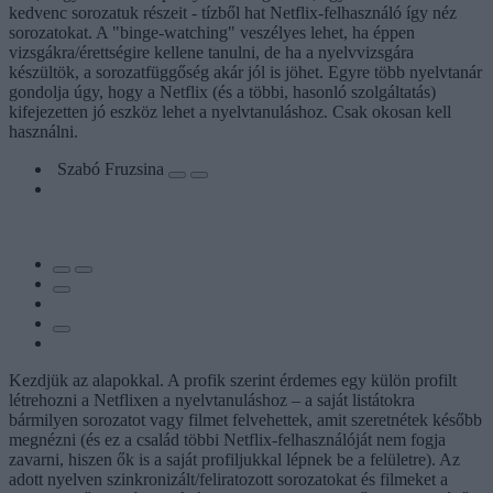
kedvenc sorozatuk részeit - tízből hat Netflix-felhasználó így néz
sorozatokat. A "binge-watching" veszélyes lehet, ha éppen
vizsgákra/érettségire kellene tanulni, de ha a nyelvvizsgára
készültök, a sorozatfüggőség akár jól is jöhet. Egyre több nyelvtanár
gondolja úgy, hogy a Netflix (és a többi, hasonló szolgáltatás)
kifejezetten jó eszköz lehet a nyelvtanuláshoz. Csak okosan kell
használni.
Szabó Fruzsina
Kezdjük az alapokkal. A profik szerint érdemes egy külön profilt
létrehozni a Netflixen a nyelvtanuláshoz – a saját listátokra
bármilyen sorozatot vagy filmet felvehettek, amit szeretnétek később
megnézni (és ez a család többi Netflix-felhasználóját nem fogja
zavarni, hiszen ők is a saját profiljukkal lépnek be a felületre). Az
adott nyelven szinkronizált/feliratozott sorozatokat és filmeket a