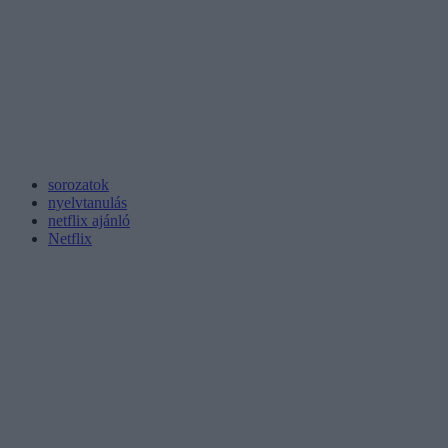
sorozatok
nyelvtanulás
netflix ajánló
Netflix