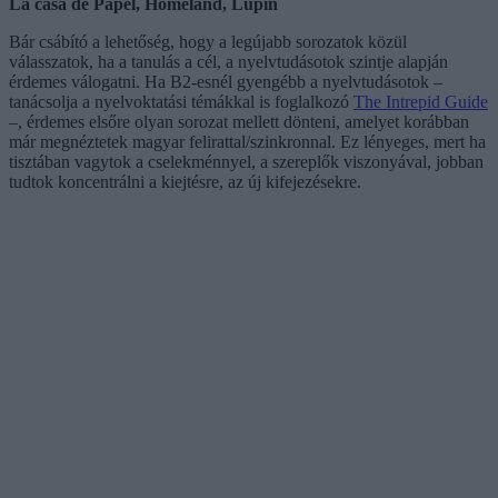
La casa de Papel, Homeland, Lupin
Bár csábító a lehetőség, hogy a legújabb sorozatok közül
válasszatok, ha a tanulás a cél, a nyelvtudásotok szintje alapján
érdemes válogatni. Ha B2-esnél gyengébb a nyelvtudásotok –
tanácsolja a nyelvoktatási témákkal is foglalkozó
The Intrepid Guide
–, érdemes elsőre olyan sorozat mellett dönteni, amelyet korábban
már megnéztetek magyar felirattal/szinkronnal. Ez lényeges, mert ha
tisztában vagytok a cselekménnyel, a szereplők viszonyával, jobban
tudtok koncentrálni a kiejtésre, az új kifejezésekre.