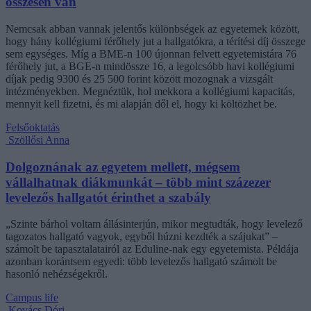
összesen van
Nemcsak abban vannak jelentős különbségek az egyetemek között,
hogy hány kollégiumi férőhely jut a hallgatókra, a térítési díj összege
sem egységes. Míg a BME-n 100 újonnan felvett egyetemistára 76
férőhely jut, a BGE-n mindössze 16, a legolcsóbb havi kollégiumi
díjak pedig 9300 és 25 500 forint között mozognak a vizsgált
intézményekben. Megnéztük, hol mekkora a kollégiumi kapacitás,
mennyit kell fizetni, és mi alapján dől el, hogy ki költözhet be.
Felsőoktatás
Szöllősi Anna
Dolgoznának az egyetem mellett, mégsem
vállalhatnak diákmunkát – több mint százezer
levelezős hallgatót érinthet a szabály
„Szinte bárhol voltam állásinterjún, mikor megtudták, hogy levelező
tagozatos hallgató vagyok, egyből húzni kezdték a szájukat” –
számolt be tapasztalatairól az Eduline-nak egy egyetemista. Példája
azonban korántsem egyedi: több levelezős hallgató számolt be
hasonló nehézségekről.
Campus life
Kovács Dóri