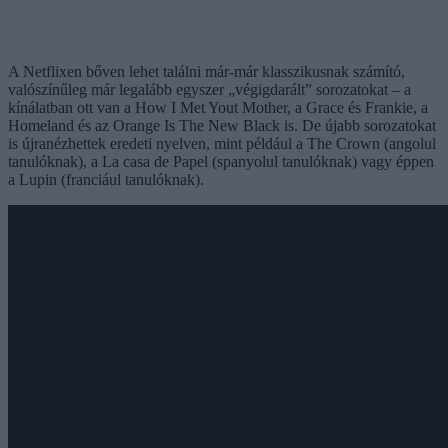
A Netflixen bőven lehet találni már-már klasszikusnak számító,
valószínűleg már legalább egyszer „végigdarált” sorozatokat – a
kínálatban ott van a How I Met Yout Mother, a Grace és Frankie, a
Homeland és az Orange Is The New Black is. De újabb sorozatokat
is újranézhettek eredeti nyelven, mint például a The Crown (angolul
tanulóknak), a La casa de Papel (spanyolul tanulóknak) vagy éppen
a Lupin (franciául tanulóknak).