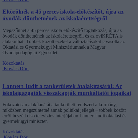
Eltörölnék a 45 perces iskola-előkészítőt, újra az
óvodák dönthetnének az iskolaérettségről
Megszűnhet a 45 perces iskola-előkészítő foglalkozás, újra az
óvodák dönthetnének az iskolaérettségről, és az oviKRÉTA is
átalakulhat. Többek között ezeket a változtatásokat javasolta az
Oktatási és Gyermekügyi Minisztériumnak a Magyar
Óvodapedagógiai Egyesület.
Közoktatás
Kovács Dóri
Lannert Judit a tankerületek átalakításáról: Az
iskolaigazgatók visszakapják munkáltatói jogaikat
Fokozatosan alakítaná át a tankerületi rendszert a kormány,
miközben megszüntetné annak politikai jellegét – többek között
erről beszélt első televíziós interjújában Lannert Judit oktatási és
gyermekügyi miniszter.
Közoktatás
Kovács Dóri