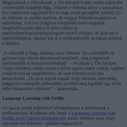
Megoszlanak a vélemények, a The Intrepid Guide szerint leginkább
a nyelvtudás szintjétől függ, érdemes-e felirattal nézni a sorozatokat.
Ha a tudásotok nagyjából B1-es vagy annál gyengébb, például A2-
es, érdemes az eredeti nyelven, de magyar felirattal megnézni az
epizódokat. A B2-es (vagyis a középfokú nyelvvizsgának
megfelelő) szintet elérve át lehet váltani az
angol/német/francia/spanyol/egyéb nyelvű feliratra, de akár azt is
kipróbálhatjátok, mennyi jön át a cselekményből, ha kikapcsoljátok
a feliratot.
„A műsortól is függ, szükség van-e feliratra. Ha a szereplők túl
gyorsan vagy furcsa akcentussal beszélnek, még a tapasztalt
nyelvtanulók is összezavarodhatnak” – olvasható a The Intrepid
Guide cikkében, amely szerint a felirat ugyan remek eszköz, segíthet
a hallott szöveg megértésében, de nem érdemes csak arra
támaszkodni. „Ha azon kapod magad, hogy olvasod, nem pedig
hallgatod a szereplők párbeszédét, próbáld meg legalább egy rövid
időre kikapcsolni a feliratot” – tanácsolják.
Language Learning with Netflix
Az igazán profik különböző bővítményeket is letölthetnek a
netflixezéshez. Korábban már írtunk a
Language Learning with
Netflix nevű Chrome-bővítményről
, amely lehetővé teszi, hogy
egyszerre két felirattal – például magyarral és