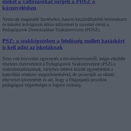
ezeket a változásokat sürgeti a PDSZ a
köznevelésben
Nemcsak magasabb fizetéseket, hanem kiszámíthatóbb bérrendszert
és minden ledolgozott túlóra kifizetését is szeretné elérni a
Pedagógusok Demokratikus Szakszervezete (PDSZ).
PSZ: a szakképzésben a felelősség mellett hatáskört
is kell adni az iskoláknak
Nem volt közvetlen egyeztetés a törvénytervezetről, mégis elküldte
részletes észrevételeit a Pedagógusok Szakszervezete (PSZ) a
szakminisztériumnak, melyben többek között egyetértettek a
kancellári rendszer megszüntetésével, de javasolják az oktató
elnevezés kivezetését és azt, hogy a főigazgatói poszthoz
pedagógusi végzettségre is legyen szükség.