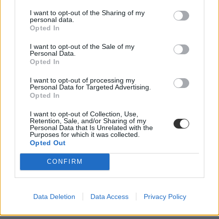
I want to opt-out of the Sharing of my
Ha hatékonyan szeretnétek új szavakat tanulni (és a hallás utáni
personal data.
szövegértési készségeteket is fejlesztenétek), akkor az aktuális
Opted In
epizód befejezése után érdemes némi „utómunkát” végezni.
I want to opt-out of the Sale of my
Mentsétek el/írjátok ki az adott részben talált új
Personal Data.
kifejezéseket, a jelentésükkel együtt.
Opted In
Készítsetek szókártyákat – akár a hagyományos
I want to opt-out of processing my
módon, papírra is felírhatjátok a kifejezéseket, de
Personal Data for Targeted Advertising.
használhattok különböző alkalmazásokat is, mint
Opted In
például az Anki vagy a Quizlet.
I want to opt-out of Collection, Use,
Hatékony módszer, ha mindegyik rész megnézése után
Retention, Sale, and/or Sharing of my
írtok egy rövid összefoglalót a cselekményről – az
Personal Data that Is Unrelated with the
Purposes for which it was collected.
újonnan tanult szavakat is belefoglalva.
Opted Out
CONFIRM
Data Deletion
Data Access
Privacy Policy