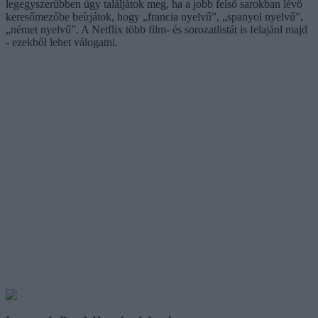
legegyszerűbben úgy találjátok meg, ha a jobb felső sarokban lévő
keresőmezőbe beírjátok, hogy „francia nyelvű”, „spanyol nyelvű”,
„német nyelvű”. A Netflix több film- és sorozatlistát is felajánl majd
- ezekből lehet válogatni.