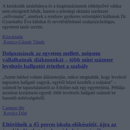
A kisiskolák tanárhiánya és a kisgimnáziumok elitképzővé válása
nem elszigetelt hibák, hanem a jelenlegi oktatási szerkezet
„erővonalai”, amelyek a rendszer gyökeres reformjáért kiáltanak Dr.
Gyarmathy Éva klinikai és neveléslélektani szakpszichológus,
egyetemi tanár szerint.
Közoktatás
Kurucz-Gáspár Tünde
Dolgoznának az egyetem mellett, mégsem
vállalhatnak diákmunkát – több mint százezer
levelezős hallgatót érinthet a szabály
„Szinte bárhol voltam állásinterjún, mikor megtudták, hogy levelező
tagozatos hallgató vagyok, egyből húzni kezdték a szájukat” –
számolt be tapasztalatairól az Eduline-nak egy egyetemista. Példája
azonban korántsem egyedi: több levelezős hallgató számolt be
hasonló nehézségekről.
Campus life
Kovács Dóri
Eltörölnék a 45 perces iskola-előkészítőt, újra az