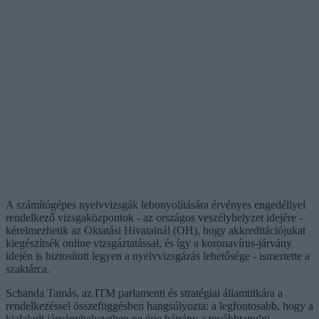
A számítógépes nyelvvizsgák lebonyolítására érvényes engedéllyel
rendelkező vizsgaközpontok - az országos veszélyhelyzet idejére -
kérelmezhetik az Oktatási Hivatalnál (OH), hogy akkreditációjukat
kiegészítsék online vizsgáztatással, és így a koronavírus-járvány
idején is biztosított legyen a nyelvvizsgázás lehetősége - ismertette a
szaktárca.
Schanda Tamás, az ITM parlamenti és stratégiai államtitkára a
rendelkezéssel összefüggésben hangsúlyozta: a legfontosabb, hogy a
kialakult járványhelyzetben ne érje hátrány a továbbtanulni