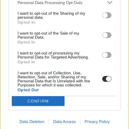
Personal Data Processing Opt Outs
I want to opt-out of the Sharing of my
personal data.
Opted In
I want to opt-out of the Sale of my
Personal Data.
Opted In
koronavírus
nyelvvizsgaszerzés
I want to opt-out of processing my
nyelvvizsga online
Personal Data for Targeted Advertising.
online nyelvtanulás
Opted In
nyelvvizsga-bizonyítvány
belföld
I want to opt-out of Collection, Use,
Retention, Sale, and/or Sharing of my
Personal Data that Is Unrelated with the
Purposes for which it was collected.
Opted Out
CONFIRM
Data Deletion
Data Access
Privacy Policy