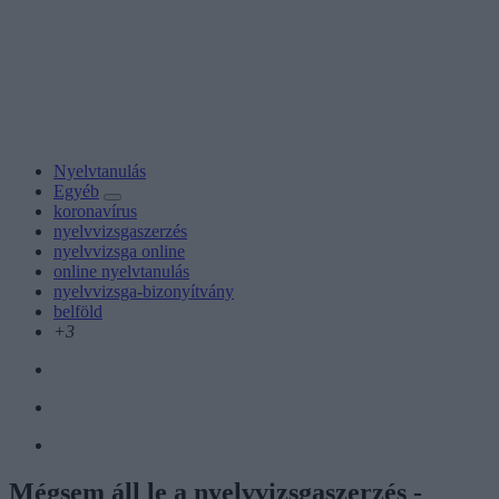
Nyelvtanulás
Egyéb
koronavírus
nyelvvizsgaszerzés
nyelvvizsga online
online nyelvtanulás
nyelvvizsga-bizonyítvány
belföld
+3
Mégsem áll le a nyelvvizsgaszerzés -