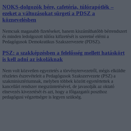
NOKS-dolgozók bére, cafetéria, túlórapótlék –
ezeket a változásokat sürgeti a PDSZ a
köznevelésben
Nemcsak magasabb fizetéseket, hanem kiszámíthatóbb bérrendszert
és minden ledolgozott túlóra kifizetését is szeretné elérni a
Pedagógusok Demokratikus Szakszervezete (PDSZ).
PSZ: a szakképzésben a felelősség mellett hatáskört
is kell adni az iskoláknak
Nem volt közvetlen egyeztetés a törvénytervezetről, mégis elküldte
részletes észrevételeit a Pedagógusok Szakszervezete (PSZ) a
szakminisztériumnak, melyben többek között egyetértettek a
kancellári rendszer megszüntetésével, de javasolják az oktató
elnevezés kivezetését és azt, hogy a főigazgatói poszthoz
pedagógusi végzettségre is legyen szükség.