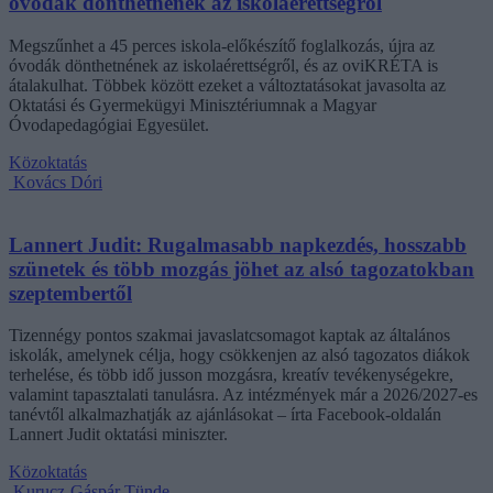
óvodák dönthetnének az iskolaérettségről
Megszűnhet a 45 perces iskola-előkészítő foglalkozás, újra az
óvodák dönthetnének az iskolaérettségről, és az oviKRÉTA is
átalakulhat. Többek között ezeket a változtatásokat javasolta az
Oktatási és Gyermekügyi Minisztériumnak a Magyar
Óvodapedagógiai Egyesület.
Közoktatás
Kovács Dóri
Lannert Judit: Rugalmasabb napkezdés, hosszabb
szünetek és több mozgás jöhet az alsó tagozatokban
szeptembertől
Tizennégy pontos szakmai javaslatcsomagot kaptak az általános
iskolák, amelynek célja, hogy csökkenjen az alsó tagozatos diákok
terhelése, és több idő jusson mozgásra, kreatív tevékenységekre,
valamint tapasztalati tanulásra. Az intézmények már a 2026/2027-es
tanévtől alkalmazhatják az ajánlásokat – írta Facebook-oldalán
Lannert Judit oktatási miniszter.
Közoktatás
Kurucz-Gáspár Tünde