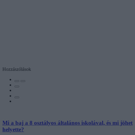
Hozzászólások
Mi a baj a 8 osztályos általános iskolával, és mi jöhet
helyette?