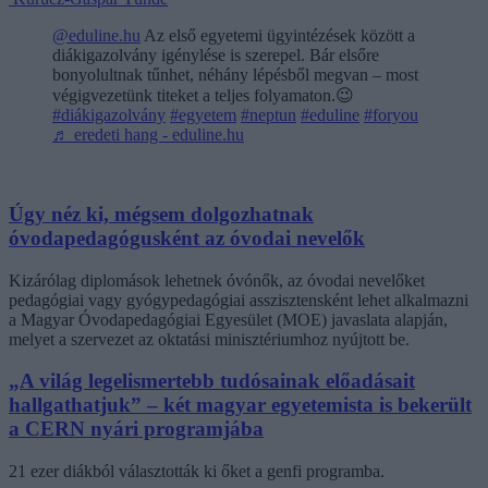
@eduline.hu
Az első egyetemi ügyintézések között a
diákigazolvány igénylése is szerepel. Bár elsőre
bonyolultnak tűnhet, néhány lépésből megvan – most
végigvezetünk titeket a teljes folyamaton.😉
#diákigazolvány
#egyetem
#neptun
#eduline
#foryou
♬ eredeti hang - eduline.hu
Úgy néz ki, mégsem dolgozhatnak
óvodapedagógusként az óvodai nevelők
Kizárólag diplomások lehetnek óvónők, az óvodai nevelőket
pedagógiai vagy gyógypedagógiai asszisztensként lehet alkalmazni
a Magyar Óvodapedagógiai Egyesület (MOE) javaslata alapján,
melyet a szervezet az oktatási minisztériumhoz nyújtott be.
„A világ legelismertebb tudósainak előadásait
hallgathatjuk” – két magyar egyetemista is bekerült
a CERN nyári programjába
21 ezer diákból választották ki őket a genfi programba.