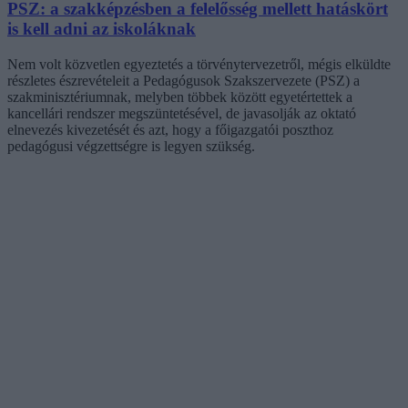
PSZ: a szakképzésben a felelősség mellett hatáskört
is kell adni az iskoláknak
Nem volt közvetlen egyeztetés a törvénytervezetről, mégis elküldte
részletes észrevételeit a Pedagógusok Szakszervezete (PSZ) a
szakminisztériumnak, melyben többek között egyetértettek a
kancellári rendszer megszüntetésével, de javasolják az oktató
elnevezés kivezetését és azt, hogy a főigazgatói poszthoz
pedagógusi végzettségre is legyen szükség.