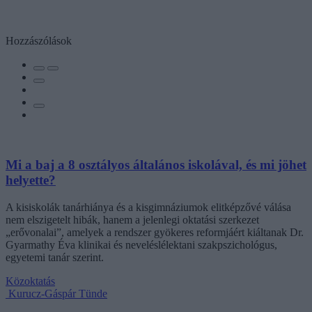
Hozzászólások
Mi a baj a 8 osztályos általános iskolával, és mi jöhet
helyette?
A kisiskolák tanárhiánya és a kisgimnáziumok elitképzővé válása
nem elszigetelt hibák, hanem a jelenlegi oktatási szerkezet
„erővonalai”, amelyek a rendszer gyökeres reformjáért kiáltanak Dr.
Gyarmathy Éva klinikai és neveléslélektani szakpszichológus,
egyetemi tanár szerint.
Közoktatás
Kurucz-Gáspár Tünde