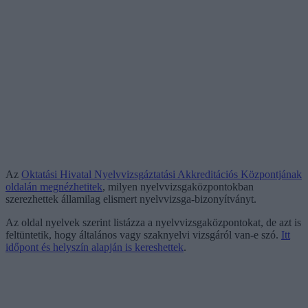
Az
Oktatási Hivatal Nyelvvizsgáztatási Akkreditációs Központjának
oldalán megnézhetitek
, milyen nyelvvizsgaközpontokban
szerezhettek államilag elismert nyelvvizsga-bizonyítványt.
Az oldal nyelvek szerint listázza a nyelvvizsgaközpontokat, de azt is
feltüntetik, hogy általános vagy szaknyelvi vizsgáról van-e szó.
Itt
időpont és helyszín alapján is kereshettek
.