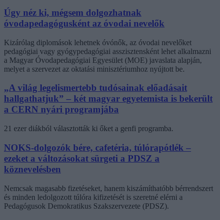
Úgy néz ki, mégsem dolgozhatnak
óvodapedagógusként az óvodai nevelők
Kizárólag diplomások lehetnek óvónők, az óvodai nevelőket
pedagógiai vagy gyógypedagógiai asszisztensként lehet alkalmazni
a Magyar Óvodapedagógiai Egyesület (MOE) javaslata alapján,
melyet a szervezet az oktatási minisztériumhoz nyújtott be.
„A világ legelismertebb tudósainak előadásait
hallgathatjuk” – két magyar egyetemista is bekerült
a CERN nyári programjába
21 ezer diákból választották ki őket a genfi programba.
NOKS-dolgozók bére, cafetéria, túlórapótlék –
ezeket a változásokat sürgeti a PDSZ a
köznevelésben
Nemcsak magasabb fizetéseket, hanem kiszámíthatóbb bérrendszert
és minden ledolgozott túlóra kifizetését is szeretné elérni a
Pedagógusok Demokratikus Szakszervezete (PDSZ).