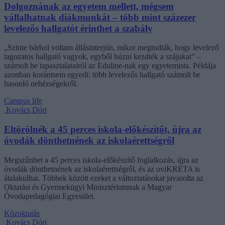
Dolgoznának az egyetem mellett, mégsem
vállalhatnak diákmunkát – több mint százezer
levelezős hallgatót érinthet a szabály
„Szinte bárhol voltam állásinterjún, mikor megtudták, hogy levelező
tagozatos hallgató vagyok, egyből húzni kezdték a szájukat” –
számolt be tapasztalatairól az Eduline-nak egy egyetemista. Példája
azonban korántsem egyedi: több levelezős hallgató számolt be
hasonló nehézségekről.
Campus life
Kovács Dóri
Eltörölnék a 45 perces iskola-előkészítőt, újra az
óvodák dönthetnének az iskolaérettségről
Megszűnhet a 45 perces iskola-előkészítő foglalkozás, újra az
óvodák dönthetnének az iskolaérettségről, és az oviKRÉTA is
átalakulhat. Többek között ezeket a változtatásokat javasolta az
Oktatási és Gyermekügyi Minisztériumnak a Magyar
Óvodapedagógiai Egyesület.
Közoktatás
Kovács Dóri