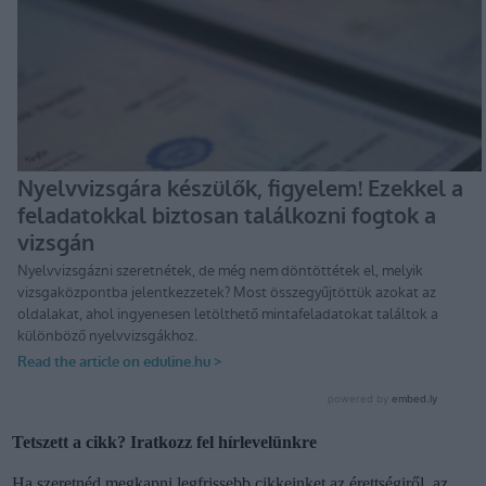
Tetszett a cikk? Iratkozz fel hírlevelünkre
Ha szeretnéd megkapni legfrissebb cikkeinket az érettségiről, az