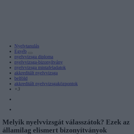
Nyelvtanulás
Egyéb
nyelvvizsga diploma
nyelvvizsga-bizonyítvány
nyelvvizsga mintafeladatok
akkreditált nyelvvizsga
belföld
akkreditált nyelvvizsgaközpontok
+3
Melyik nyelvvizsgát válasszátok? Ezek az
államilag elismert bizonyítványok