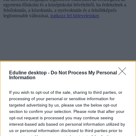
egyetemi-főiskolai és a középiskolai felvételiről, ha érdekelnek a
felsőoktatás, a közoktatás, a nyelvoktatás és a felnőttképzés
legfontosabb változásai,
iratkozz fel hírleveleinkre
.
Eduline desktop -
Do Not Process My Personal
Information
If you wish to opt-out of the sale, sharing to third parties, or
processing of your personal or sensitive information for
targeted advertising by us, please use the below opt-out
section to confirm your selection. Please note that after your
opt-out request is processed you may continue seeing
interest-based ads based on personal information utilized by
nyelvvizsga diploma
us or personal information disclosed to third parties prior to
nyelvvizsga-bizonyítvány