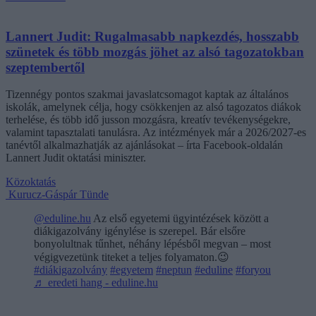
Lannert Judit: Rugalmasabb napkezdés, hosszabb
szünetek és több mozgás jöhet az alsó tagozatokban
szeptembertől
Tizennégy pontos szakmai javaslatcsomagot kaptak az általános
iskolák, amelynek célja, hogy csökkenjen az alsó tagozatos diákok
terhelése, és több idő jusson mozgásra, kreatív tevékenységekre,
valamint tapasztalati tanulásra. Az intézmények már a 2026/2027-es
tanévtől alkalmazhatják az ajánlásokat – írta Facebook-oldalán
Lannert Judit oktatási miniszter.
Közoktatás
Kurucz-Gáspár Tünde
@eduline.hu
Az első egyetemi ügyintézések között a
diákigazolvány igénylése is szerepel. Bár elsőre
bonyolultnak tűnhet, néhány lépésből megvan – most
végigvezetünk titeket a teljes folyamaton.😉
#diákigazolvány
#egyetem
#neptun
#eduline
#foryou
♬ eredeti hang - eduline.hu