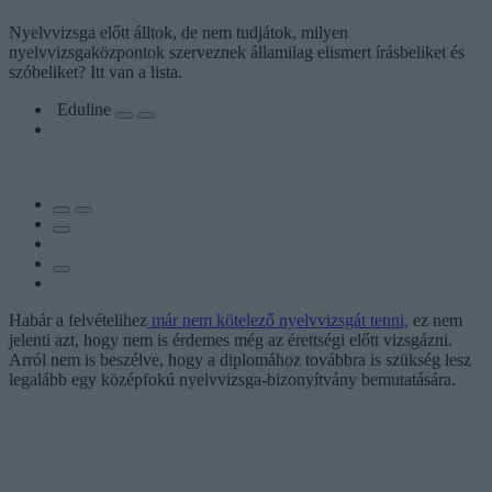
Nyelvvizsga előtt álltok, de nem tudjátok, milyen
nyelvvizsgaközpontok szerveznek államilag elismert írásbeliket és
szóbeliket? Itt van a lista.
Eduline
Habár a felvételihez
már nem kötelező nyelvvizsgát tenni,
ez nem
jelenti azt, hogy nem is érdemes még az érettségi előtt vizsgázni.
Arról nem is beszélve, hogy a diplomához továbbra is szükség lesz
legalább egy középfokú nyelvvizsga-bizonyítvány bemutatására.