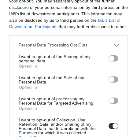
your opt-out. You may separately opt-out of the further
nyelvvizsga mintafeladatok
disclosure of your personal information by third parties on the
akkreditált nyelvvizsga
IAB’s list of downstream participants. This information may
belföld
also be disclosed by us to third parties on the
IAB’s List of
akkreditált nyelvvizsgaközpontok
Downstream Participants
that may further disclose it to other
third parties.
Personal Data Processing Opt Outs
I want to opt-out of the Sharing of my
personal data.
Opted In
I want to opt-out of the Sale of my
Personal Data.
Opted In
I want to opt-out of processing my
Personal Data for Targeted Advertising.
Opted In
I want to opt-out of Collection, Use,
Retention, Sale, and/or Sharing of my
Personal Data that Is Unrelated with the
Purposes for which it was collected.