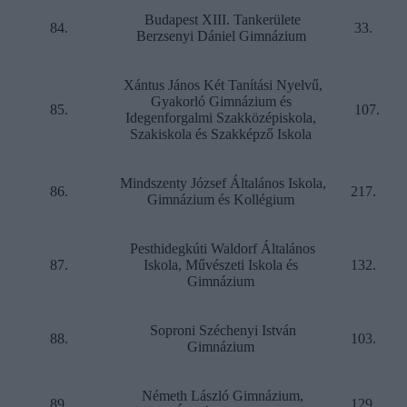
Budapest XIII. Tankerülete
84.
33.
Berzsenyi Dániel Gimnázium
Xántus János Két Tanítási Nyelvű,
Gyakorló Gimnázium és
85.
107.
Idegenforgalmi Szakközépiskola,
Szakiskola és Szakképző Iskola
Mindszenty József Általános Iskola,
86.
217.
Gimnázium és Kollégium
Pesthidegkúti Waldorf Általános
87.
Iskola, Művészeti Iskola és
132.
Gimnázium
Soproni Széchenyi István
88.
103.
Gimnázium
Németh László Gimnázium,
89.
129.