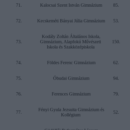
71.
Kalocsai Szent István Gimnázium
85.
72.
Kecskeméti Bányai Júlia Gimnázium
53.
Kodály Zoltán Általános Iskola,
73.
Gimnázium, Alapfokú Művészeti
150.
Iskola és Szakközépiskola
74.
Földes Ferenc Gimnázium
62.
75.
Óbudai Gimnázium
94.
76.
Ferences Gimnázium
79.
Fényi Gyula Jezsuita Gimnázium és
77.
52.
Kollégium