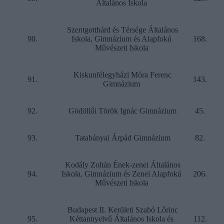
Általános Iskola
Szentgotthárd és Térsége Általános
90.
Iskola, Gimnázium és Alapfokú
168.
Művészeti Iskola
Kiskunfélegyházi Móra Ferenc
91.
143.
Gimnázium
92.
Gödöllői Török Ignác Gimnázium
45.
93.
Tatabányai Árpád Gimnázium
82.
Kodály Zoltán Ének-zenei Általános
94.
Iskola, Gimnázium és Zenei Alapfokú
206.
Művészeti Iskola
Budapest II. Kerületi Szabó Lőrinc
95.
Kéttannyelvű Általános Iskola és
112.