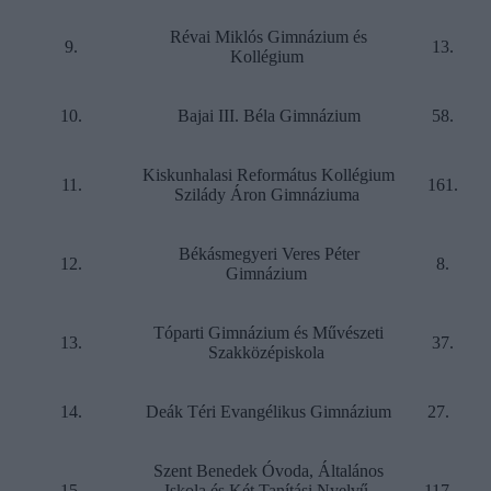
Révai Miklós Gimnázium és
9.
13.
Kollégium
10.
Bajai III. Béla Gimnázium
58.
Kiskunhalasi Református Kollégium
11.
161.
Szilády Áron Gimnáziuma
Békásmegyeri Veres Péter
12.
8.
Gimnázium
Tóparti Gimnázium és Művészeti
13.
37.
Szakközépiskola
14.
Deák Téri Evangélikus Gimnázium
27.
Szent Benedek Óvoda, Általános
15.
Iskola és Két Tanítási Nyelvű
117.