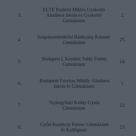
ELTE Radnóti Miklós Gyakorló
3.
Általános Iskola és Gyakorló
2.
Gimnázium
Szigetszentmiklósi Batthyány Kázmér
4.
25.
Gimnázium
Budapest I. Kerületi Toldy Ferenc
5.
14.
Gimnázium
Budapesti Fazekas Mihály Általános
6.
1.
Iskola és Gimnázium
Nyíregyházi Krúdy Gyula
7.
12.
Gimnázium
Győri Kazinczy Ferenc Gimnázium
8.
23.
és Kollégium