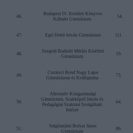
Budapest IV. Kerületi Könyves
46.
54.
Kálmán Gimnázium
47.
Egri Dobó István Gimnázium
111.
Szegedi Radnóti Miklós Kísérleti
48.
19.
Gimnázium
Ciszterci Rend Nagy Lajos
49.
73.
Gimnáziuma és Kollégiuma
Alternatív Közgazdasági
Gimnázium, Szakképző Iskola és
50.
64.
Pedagógiai Szakmai Szolgáltató
Intézet
Salgótarjáni Bolyai János
51.
86.
Gimnázium