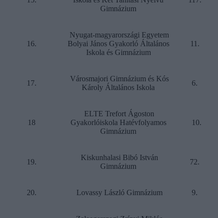
Gimnázium
Nyugat-magyarországi Egyetem
16.
Bolyai János Gyakorló Általános
11.
Iskola és Gimnázium
Városmajori Gimnázium és Kós
17.
6.
Károly Általános Iskola
ELTE Trefort Ágoston
18
Gyakorlóiskola Hatévfolyamos
10.
Gimnázium
Kiskunhalasi Bibó István
19.
72.
Gimnázium
20.
Lovassy László Gimnázium
9.