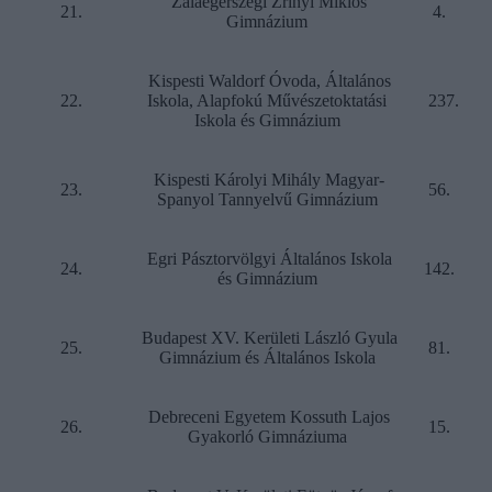
Zalaegerszegi Zrínyi Miklós
21.
4.
Gimnázium
Kispesti Waldorf Óvoda, Általános
22.
Iskola, Alapfokú Művészetoktatási
237.
Iskola és Gimnázium
Kispesti Károlyi Mihály Magyar-
23.
56.
Spanyol Tannyelvű Gimnázium
Egri Pásztorvölgyi Általános Iskola
24.
142.
és Gimnázium
Budapest XV. Kerületi László Gyula
25.
81.
Gimnázium és Általános Iskola
Debreceni Egyetem Kossuth Lajos
26.
15.
Gyakorló Gimnáziuma