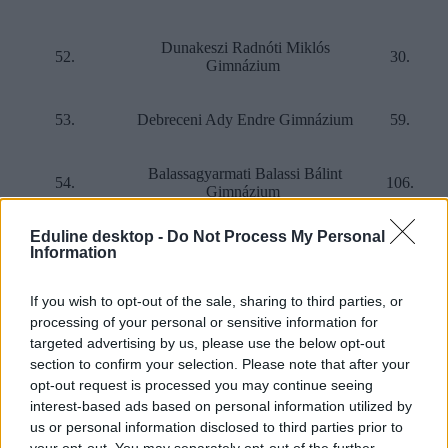
Dunakeszi Radnóti Miklós
52.
30.
Gimnázium
53.
Debreceni Ady Endre Gimnázium
59.
Balassagyarmati Balassi Bálint
54.
106.
Gimnázium
Eduline desktop -
Do Not Process My Personal
Egri Szilágyi Erzsébet Gimnázium és
Information
55.
77.
Kollégium
If you wish to opt-out of the sale, sharing to third parties, or
56.
Tóth Árpád Gimnázium
46.
processing of your personal or sensitive information for
targeted advertising by us, please use the below opt-out
section to confirm your selection. Please note that after your
Székesfehérvári Vasvári Pál
57.
101.
opt-out request is processed you may continue seeing
Gimnázium
interest-based ads based on personal information utilized by
us or personal information disclosed to third parties prior to
VII. Kerületi Madách Imre
your opt-out. You may separately opt-out of the further