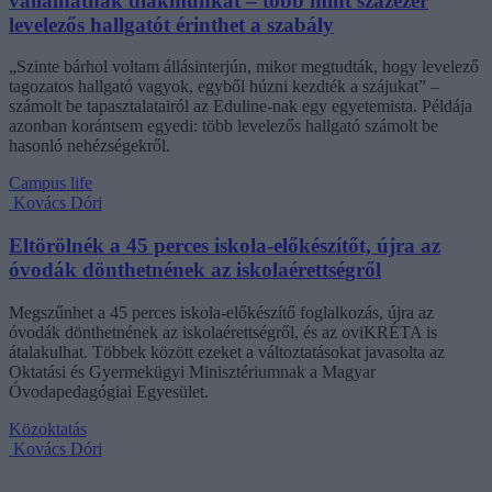
vállalhatnak diákmunkát – több mint százezer
levelezős hallgatót érinthet a szabály
„Szinte bárhol voltam állásinterjún, mikor megtudták, hogy levelező
tagozatos hallgató vagyok, egyből húzni kezdték a szájukat” –
számolt be tapasztalatairól az Eduline-nak egy egyetemista. Példája
azonban korántsem egyedi: több levelezős hallgató számolt be
hasonló nehézségekről.
Campus life
Kovács Dóri
Eltörölnék a 45 perces iskola-előkészítőt, újra az
óvodák dönthetnének az iskolaérettségről
Megszűnhet a 45 perces iskola-előkészítő foglalkozás, újra az
óvodák dönthetnének az iskolaérettségről, és az oviKRÉTA is
átalakulhat. Többek között ezeket a változtatásokat javasolta az
Oktatási és Gyermekügyi Minisztériumnak a Magyar
Óvodapedagógiai Egyesület.
Közoktatás
Kovács Dóri