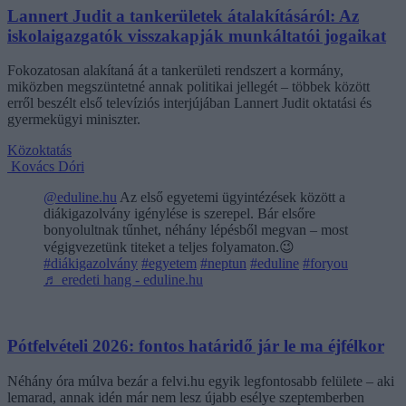
Lannert Judit a tankerületek átalakításáról: Az
iskolaigazgatók visszakapják munkáltatói jogaikat
Fokozatosan alakítaná át a tankerületi rendszert a kormány,
miközben megszüntetné annak politikai jellegét – többek között
erről beszélt első televíziós interjújában Lannert Judit oktatási és
gyermekügyi miniszter.
Közoktatás
Kovács Dóri
@eduline.hu
Az első egyetemi ügyintézések között a
diákigazolvány igénylése is szerepel. Bár elsőre
bonyolultnak tűnhet, néhány lépésből megvan – most
végigvezetünk titeket a teljes folyamaton.😉
#diákigazolvány
#egyetem
#neptun
#eduline
#foryou
♬ eredeti hang - eduline.hu
Pótfelvételi 2026: fontos határidő jár le ma éjfélkor
Néhány óra múlva bezár a felvi.hu egyik legfontosabb felülete – aki
lemarad, annak idén már nem lesz újabb esélye szeptemberben