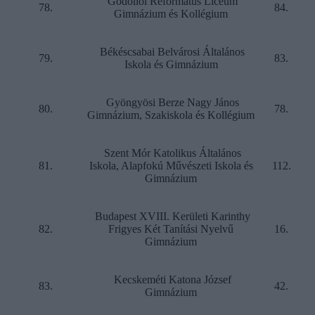
Gödöllői Református Líceum
78.
84.
Gimnázium és Kollégium
Békéscsabai Belvárosi Általános
79.
83.
Iskola és Gimnázium
Gyöngyösi Berze Nagy János
80.
78.
Gimnázium, Szakiskola és Kollégium
Szent Mór Katolikus Általános
81.
Iskola, Alapfokú Művészeti Iskola és
112.
Gimnázium
Budapest XVIII. Kerületi Karinthy
82.
Frigyes Két Tanítási Nyelvű
16.
Gimnázium
Kecskeméti Katona József
83.
42.
Gimnázium