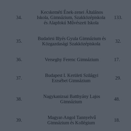
Kecskeméti Ének-zenei Általános
34.
Iskola, Gimnázium, Szakközépiskola
133.
és Alapfokú Művészeti Iskola
Budaörsi Illyés Gyula Gimnázium és
35.
32.
Közgazdasági Szakközépiskola
36.
Verseghy Ferenc Gimnázium
17.
Budapest I. Kerületi Szilágyi
37.
29.
Erzsébet Gimnázium
Nagykanizsai Batthyány Lajos
38.
48.
Gimnázium
Magyar-Angol Tannyelvű
39.
18.
Gimnázium és Kollégium