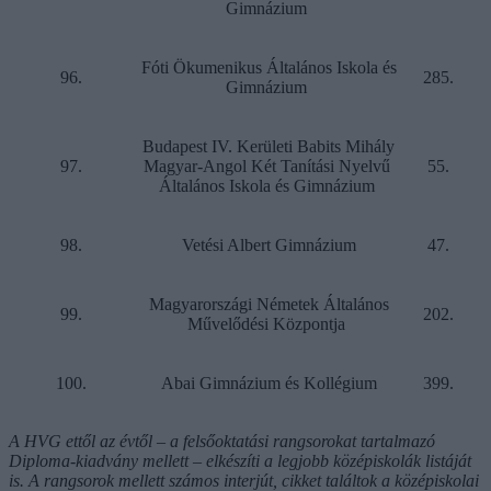
Gimnázium
Fóti Ökumenikus Általános Iskola és
96.
285.
Gimnázium
Budapest IV. Kerületi Babits Mihály
97.
Magyar-Angol Két Tanítási Nyelvű
55.
Általános Iskola és Gimnázium
98.
Vetési Albert Gimnázium
47.
Magyarországi Németek Általános
99.
202.
Művelődési Központja
100.
Abai Gimnázium és Kollégium
399.
A HVG ettől az évtől – a felsőoktatási rangsorokat tartalmazó
Diploma-kiadvány mellett – elkészíti a legjobb középiskolák listáját
is. A rangsorok mellett számos interjút, cikket találtok a középiskolai