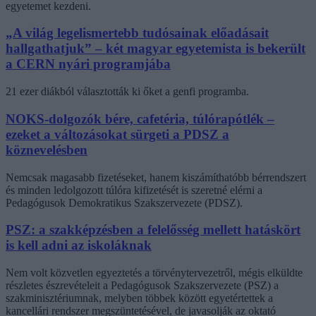
egyetemet kezdeni.
„A világ legelismertebb tudósainak előadásait
hallgathatjuk” – két magyar egyetemista is bekerült
a CERN nyári programjába
21 ezer diákból választották ki őket a genfi programba.
NOKS-dolgozók bére, cafetéria, túlórapótlék –
ezeket a változásokat sürgeti a PDSZ a
köznevelésben
Nemcsak magasabb fizetéseket, hanem kiszámíthatóbb bérrendszert
és minden ledolgozott túlóra kifizetését is szeretné elérni a
Pedagógusok Demokratikus Szakszervezete (PDSZ).
PSZ: a szakképzésben a felelősség mellett hatáskört
is kell adni az iskoláknak
Nem volt közvetlen egyeztetés a törvénytervezetről, mégis elküldte
részletes észrevételeit a Pedagógusok Szakszervezete (PSZ) a
szakminisztériumnak, melyben többek között egyetértettek a
kancellári rendszer megszüntetésével, de javasolják az oktató