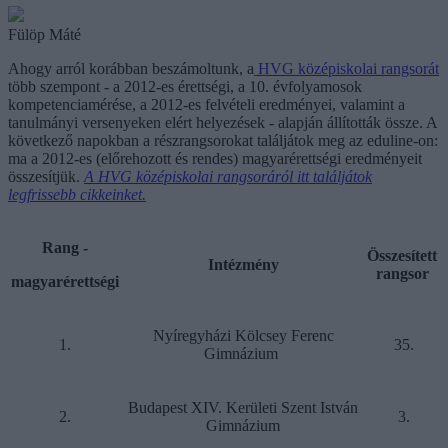
Fülöp Máté
Ahogy arról korábban beszámoltunk, a
HVG középiskolai rangsorát
több szempont - a 2012-es érettségi, a 10. évfolyamosok
kompetenciamérése, a 2012-es felvételi eredményei, valamint a
tanulmányi versenyeken elért helyezések - alapján állították össze. A
következő napokban a részrangsorokat találjátok meg az eduline-on:
ma a 2012-es (előrehozott és rendes) magyarérettségi eredményeit
összesítjük.
A HVG középiskolai rangsoráról itt találjátok
legfrissebb cikkeinket.
Rang -
Összesített
Intézmény
rangsor
magyarérettségi
Nyíregyházi Kölcsey Ferenc
1.
35.
Gimnázium
Budapest XIV. Kerületi Szent István
2.
3.
Gimnázium