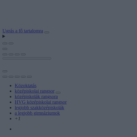
Ugrás a fő tartalomra
Közoktatás
középiskolai rangsor
középiskolák rangsora
HVG középiskolai rangsor
legjobb szakközépiskolák
a legjobb gimnáziumok
+1