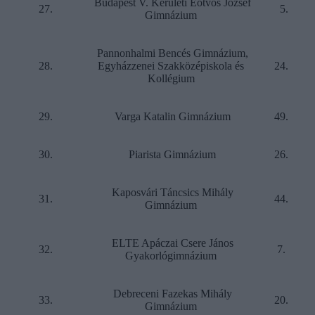
Budapest V. Kerületi Eötvös József
27.
5.
Gimnázium
Pannonhalmi Bencés Gimnázium,
28.
Egyházzenei Szakközépiskola és
24.
Kollégium
29.
Varga Katalin Gimnázium
49.
30.
Piarista Gimnázium
26.
Kaposvári Táncsics Mihály
31.
44.
Gimnázium
ELTE Apáczai Csere János
32.
7.
Gyakorlógimnázium
Debreceni Fazekas Mihály
33.
20.
Gimnázium