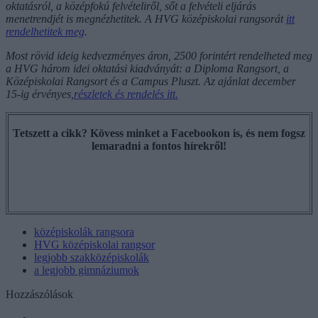
oktatásról, a középfokú felvételiről, sőt a felvételi eljárás
menetrendjét is megnézhetitek. A HVG középiskolai rangsorát
itt
rendelhetitek meg
.
Most rövid ideig kedvezményes áron, 2500 forintért rendelheted meg
a HVG három idei oktatási kiadványát: a Diploma Rangsort, a
Középiskolai Rangsort és a Campus Pluszt. Az ajánlat december
15-ig érvényes,
részletek és rendelés itt.
Tetszett a cikk? Kövess minket a Facebookon is, és nem fogsz
lemaradni a fontos hírekről!
középiskolák rangsora
HVG középiskolai rangsor
legjobb szakközépiskolák
a legjobb gimnáziumok
Hozzászólások