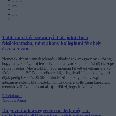
Több mint kétszer annyi diák jutott be a
felsőoktatásba, mint ahány kollégiumi férőhely
összesen van
Nemcsak abban vannak jelentős különbségek az egyetemek között,
hogy hány kollégiumi férőhely jut a hallgatókra, a térítési díj összege
sem egységes. Míg a BME-n 100 újonnan felvett egyetemistára 76
férőhely jut, a BGE-n mindössze 16, a legolcsóbb havi kollégiumi
díjak pedig 9300 és 25 500 forint között mozognak a vizsgált
intézményekben. Megnéztük, hol mekkora a kollégiumi kapacitás,
mennyit kell fizetni, és mi alapján dől el, hogy ki költözhet be.
Felsőoktatás
Szöllősi Anna
Dolgoznának az egyetem mellett, mégsem