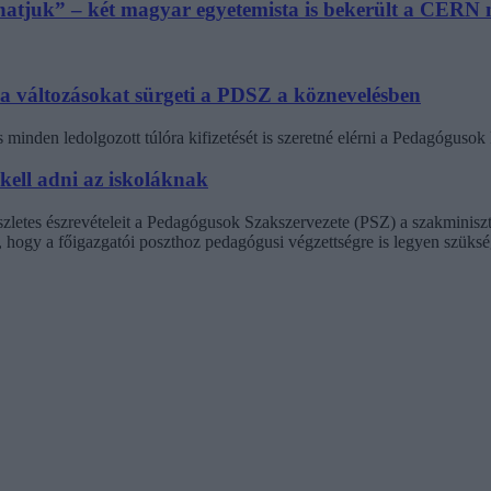
athatjuk” – két magyar egyetemista is bekerült a CER
 a változásokat sürgeti a PDSZ a köznevelésben
minden ledolgozott túlóra kifizetését is szeretné elérni a Pedagógus
 kell adni az iskoláknak
észletes észrevételeit a Pedagógusok Szakszervezete (PSZ) a szakminisz
t, hogy a főigazgatói poszthoz pedagógusi végzettségre is legyen szüksé