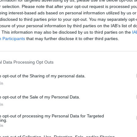
r selection. Please note that after your opt-out request is processed y
rlási technikáját kárhoztatva, vagyis hogy egyeztetések nélkül nyomta
eing interest-based ads based on personal information utilized by us or
. Igenis csökkent a felsőoktatási létszám, hangsúlyozta. Ezután Orbánt i
disclosed to third parties prior to your opt-out. You may separately opt-
t, akiket nem sikerült átnyomni a szakképzésbe.
losure of your personal information by third parties on the IAB’s list of
yeit, válaszolta Palkovics az ezt firtató kérdésre. Szerinte nem egyérte
. This information may also be disclosed by us to third parties on the
IA
Participants
that may further disclose it to other third parties.
jóindulatán múlik: “ez gyalázat.” Palkovics állította: vannak olyan pro
l Data Processing Opt Outs
o opt-out of the Sharing of my personal data.
In
o opt-out of the Sale of my Personal Data.
In
to opt-out of processing my Personal Data for Targeted
ing.
In
o opt-out of Collection, Use, Retention, Sale, and/or Sharing