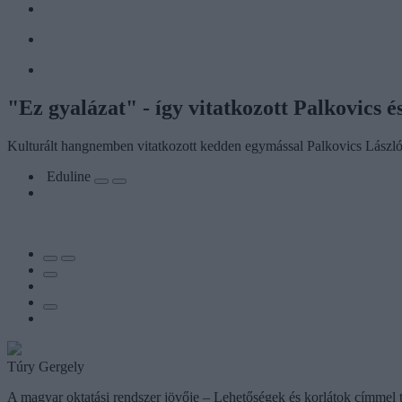
"Ez gyalázat" - így vitatkozott Palkovics é
Kulturált hangnemben vitatkozott kedden egymással Palkovics László köz
Eduline
Túry Gergely
A magyar oktatási rendszer jövője – Lehetőségek és korlátok címmel 