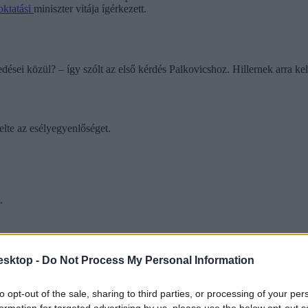
oktatási
miniszter vitája ígérkezett.
dései közül? – így szólt az első kérdés Palkovicshoz. Hillernek arra kel
velte az esélyegyenlőséget.
.
esktop -
Do Not Process My Personal Information
vics, hogy 10 ezerrel többen jelentkeztek a felsőoktatásba.
to opt-out of the sale, sharing to third parties, or processing of your per
formation for targeted advertising by us, please use the below opt-out s