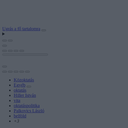
Ugrás a fő tartalomra
Közoktatás
Egyéb
oktatás
Hiller István
vita
oktatáspolitika
Palkovics László
belföld
+3