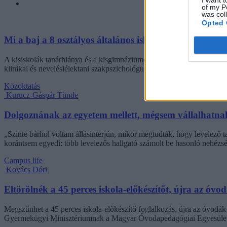
of my P
was col
Opted 
Mi a baj a 8 osztályos általános iskolával, és mi jöhet 
A kisiskolák tanárhiánya és a kisgimnáziumok elitképzővé válása nem 
klinikai és neveléslélektani szakpszichológus, egyetemi tanár szerint.
Közoktatás
Kurucz-Gáspár Tünde
Dolgoznának az egyetem mellett, mégsem vállalhatnak 
„Szinte bárhol voltam állásinterjún, mikor megtudták, hogy levelező t
korántsem egyedi: több levelezős hallgató számolt be hasonló nehézsé
Campus life
Kovács Dóri
Eltörölnék a 45 perces iskola-előkészítőt, újra az óvo
Megszűnhet a 45 perces iskola-előkészítő foglalkozás, újra az óvodák 
Gyermekügyi Minisztériumnak a Magyar Óvodapedagógiai Egyesület