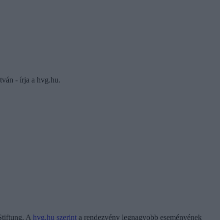
ván - írja a hvg.hu.
Stiftung. A
hvg.hu szerint
a rendezvény legnagyobb eseményének