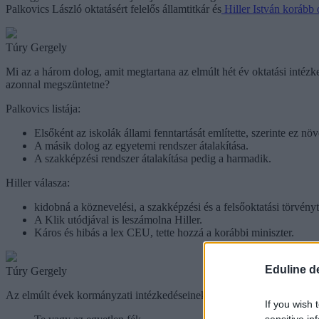
Palkovics László oktatásért felelős államtitkár és
Hiller István korább 
Túry Gergely
Mi az a három dolog, amit megtartana az elmúlt hét év oktatási intézke
azonnal megszüntetne?
Palkovics listája:
Elsőként az iskolák állami fenntartását említette, szerinte ez nö
A másik dolog az egyetemi rendszer átalakítása.
A szakképzési rendszer átalakítása pedig a harmadik.
Hiller válasza:
kidobná a köznevelési, a szakképzési és a felsőoktatási törvényt
A Klik utódjával is leszámolna Hiller.
Káros és hibás a lex CEU, tette hozzá a korábbi miniszter.
Eduline d
Túry Gergely
Az elmúlt évek kormányzati intézkedéseinek eredményének tartja Palko
If you wish 
sensitive in