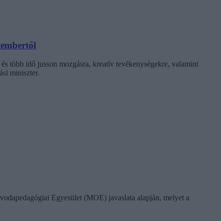
tembertől
 és több idő jusson mozgásra, kreatív tevékenységekre, valamint
si miniszter.
vodapedagógiai Egyesület (MOE) javaslata alapján, melyet a