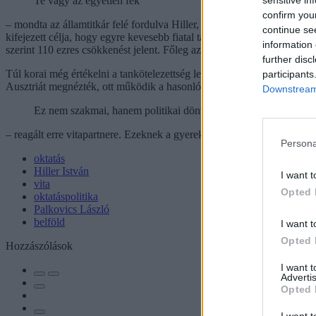
Te vagy az egyetlen fék
confirm you
– mondta az államtitkár felé fordulva Hiller, a kormány hatalomgyako
continue se
kifejezett célja, hogy egyre kevesebb fiatal tanuljon a felsőoktatásban
information 
szerint 110 ezres csökkenést jelent. Főleg azok hagyták el az országo
further disc
Túl korai még értékelni a tankötelezettség leszállításának következmén
participants
Ausztriát megnézték, ott működik a hasonló reform, tette hozzá.
Downstream 
Ez nem szakmai, hanem politikai döntés volt
– reagált erre vitapartnere. Ezeknek a gyereknek a sorsa a társadalom 
Persona
oktatás
Hiller István
I want t
vita
Opted 
oktatáspolitika
Palkovics László
belföld
I want t
Opted 
Hozzászólások
I want 
Advertis
Opted 
I want t