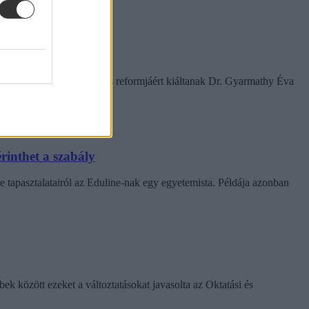
amelyek a rendszer gyökeres reformjáért kiáltanak Dr. Gyarmathy Éva
rinthet a szabály
e tapasztalatairól az Eduline-nak egy egyetemista. Példája azonban
k között ezeket a változtatásokat javasolta az Oktatási és