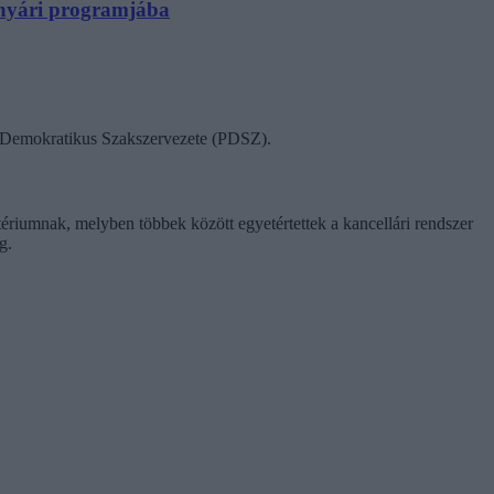
N nyári programjába
ok Demokratikus Szakszervezete (PDSZ).
tériumnak, melyben többek között egyetértettek a kancellári rendszer
g.