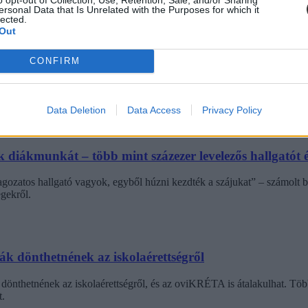
ersonal Data that Is Unrelated with the Purposes for which it
lected.
Out
helyette?
CONFIRM
elszigetelt hibák, hanem a jelenlegi oktatási szerkezet „erővonalai”, 
Data Deletion
Data Access
Privacy Policy
diákmunkát – több mint százezer levelezős hallgatót é
agozatos hallgató vagyok, egyből húzni kezdték a szájukat” – számolt b
gekről.
dák dönthetnének az iskolaérettségről
dönthetnének az iskolaérettségről, és az oviKRÉTA is átalakulhat. Többe
.