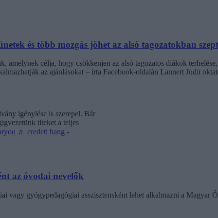
netek és több mozgás jöhet az alsó tagozatokban szep
k, amelynek célja, hogy csökkenjen az alsó tagozatos diákok terhelése,
almazhatják az ajánlásokat – írta Facebook-oldalán Lannert Judit oktatá
vány igénylése is szerepel. Bár
gvezetünk titeket a teljes
oryou
♬ eredeti hang -
nt az óvodai nevelők
ai vagy gyógypedagógiai asszisztensként lehet alkalmazni a Magyar Ó