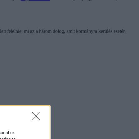
lett felelnie: mi az a három dolog, amit kormányra kerülés esetén
sonal or
ection to