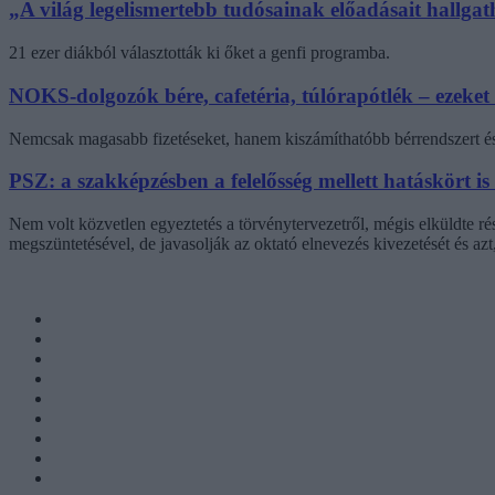
„A világ legelismertebb tudósainak előadásait hallg
21 ezer diákból választották ki őket a genfi programba.
NOKS-dolgozók bére, cafetéria, túlórapótlék – ezeket
Nemcsak magasabb fizetéseket, hanem kiszámíthatóbb bérrendszert és 
PSZ: a szakképzésben a felelősség mellett hatáskört is
Nem volt közvetlen egyeztetés a törvénytervezetről, mégis elküldte r
megszüntetésével, de javasolják az oktató elnevezés kivezetését és az