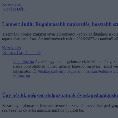
Közoktatás
Kovács Dóri
Lannert Judit: Rugalmasabb napkezdés, hosszabb szü
Tizennégy pontos szakmai javaslatcsomagot kaptak az általános iskolá
tapasztalati tanulásra. Az intézmények már a 2026/2027-es tanévtől alk
Közoktatás
Kurucz-Gáspár Tünde
@eduline.hu
Az első egyetemi ügyintézések között a diákigazol
elsőre bonyolultnak tűnhet, néhány lépésből megvan – most végi
folyamaton.😉
#diákigazolvány
#egyetem
#neptun
#eduline
#f
eduline.hu
Úgy néz ki, mégsem dolgozhatnak óvodapedagóguské
Kizárólag diplomások lehetnek óvónők, az óvodai nevelőket pedagógi
szervezet az oktatási minisztériumhoz nyújtott be.