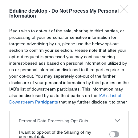
Facebook
Eduline desktop -
Do Not Process My Personal
Information
Facebook
tanárok
If you wish to opt-out of the sale, sharing to third parties, or
mém
processing of your personal or sensitive information for
klinghammer istván
targeted advertising by us, please use the below opt-out
tanárlázadás
section to confirm your selection. Please note that after your
Hozzászólások
opt-out request is processed you may continue seeing
interest-based ads based on personal information utilized by
us or personal information disclosed to third parties prior to
your opt-out. You may separately opt-out of the further
disclosure of your personal information by third parties on the
IAB’s list of downstream participants. This information may
also be disclosed by us to third parties on the
IAB’s List of
Downstream Participants
that may further disclose it to other
third parties.
Dolgoznának az egyetem mellett, mégsem
vállalhatnak diákmunkát – több mint százezer
Personal Data Processing Opt Outs
levelezős hallgatót érinthet a szabály
I want to opt-out of the Sharing of my
personal data.
„Szinte bárhol voltam állásinterjún, mikor megtudták, hogy levelező