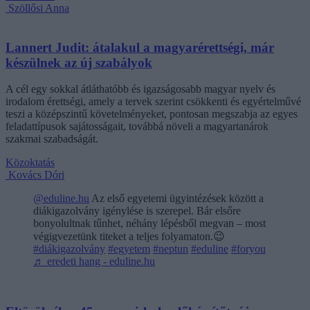
Szöllősi Anna
Lannert Judit: átalakul a magyarérettségi, már
készülnek az új szabályok
A cél egy sokkal átláthatóbb és igazságosabb magyar nyelv és
irodalom érettségi, amely a tervek szerint csökkenti és egyértelművé
teszi a középszintű követelményeket, pontosan megszabja az egyes
feladattípusok sajátosságait, továbbá növeli a magyartanárok
szakmai szabadságát.
Közoktatás
Kovács Dóri
@eduline.hu
Az első egyetemi ügyintézések között a
diákigazolvány igénylése is szerepel. Bár elsőre
bonyolultnak tűnhet, néhány lépésből megvan – most
végigvezetünk titeket a teljes folyamaton.😉
#diákigazolvány
#egyetem
#neptun
#eduline
#foryou
♬ eredeti hang - eduline.hu