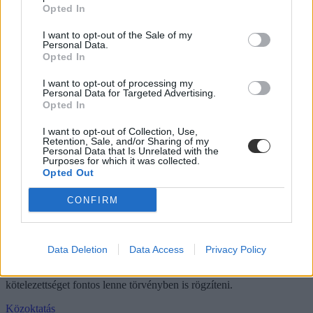
Opted In
tagozatos hallgató vagyok, egyből húzni kezdték a szájukat” –
számolt be tapasztalatairól az Eduline-nak egy egyetemista. Példája
azonban korántsem egyedi.
I want to opt-out of the Sale of my
Personal Data.
Opted In
Campus life
Kovács Dóri
I want to opt-out of processing my
Personal Data for Targeted Advertising.
Nagy változások jönnek a kompetenciamérésben a
Opted In
2026/27-es tanévtől
I want to opt-out of Collection, Use,
Az 5., 7., 9. és 11. évfolyam teljesen kikerül az országos
Retention, Sale, and/or Sharing of my
Personal Data that Is Unrelated with the
kompetenciamérésből, és több tárgy mérése is megszűnik.
Purposes for which it was collected.
Opted Out
Közoktatás
Szöllősi Anna
CONFIRM
PDSZ: „A pedagógushiányt nem elrejteni kell,
hanem megoldani”
Data Deletion
Data Access
Privacy Policy
Lannert Judit bejelentése szerint minden betöltetlen tanári álláshely
elérhetővé vált a tankerületek oldalain, a PDSZ szerint viszont ezt a
kötelezettséget fontos lenne törvényben is rögzíteni.
Közoktatás