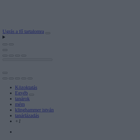
Ugrás a fő tartalomra
Közoktatás
Egyéb
tanárok
mém
klinghammer istván
tanárlázadás
+1