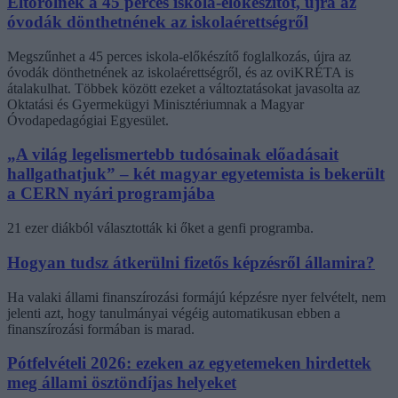
Eltörölnék a 45 perces iskola-előkészítőt, újra az
óvodák dönthetnének az iskolaérettségről
Megszűnhet a 45 perces iskola-előkészítő foglalkozás, újra az
óvodák dönthetnének az iskolaérettségről, és az oviKRÉTA is
átalakulhat. Többek között ezeket a változtatásokat javasolta az
Oktatási és Gyermekügyi Minisztériumnak a Magyar
Óvodapedagógiai Egyesület.
„A világ legelismertebb tudósainak előadásait
hallgathatjuk” – két magyar egyetemista is bekerült
a CERN nyári programjába
21 ezer diákból választották ki őket a genfi programba.
Hogyan tudsz átkerülni fizetős képzésről államira?
Ha valaki állami finanszírozási formájú képzésre nyer felvételt, nem
jelenti azt, hogy tanulmányai végéig automatikusan ebben a
finanszírozási formában is marad.
Pótfelvételi 2026: ezeken az egyetemeken hirdettek
meg állami ösztöndíjas helyeket