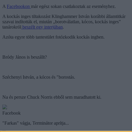
A
Facebookon
már egész sokan csatlakoztak az eseményhez.
A kockás inges tiltakozást Klinghammer István korábbi államtitkár
szavai indították el, miután „borotválatlan, kócos, kockás inges”
tanárokról
beszélt egy interjúban
.
Azóta egyre több tantestület fotózkodik kockás ingben.
Bródy János is beszállt?
Széchenyi István, a kócos és "borostás.
Na és persze Chuck Norris ebből sem maradhatott ki.
Facebook
"Farkas" vágja, Terminátor aprítja...