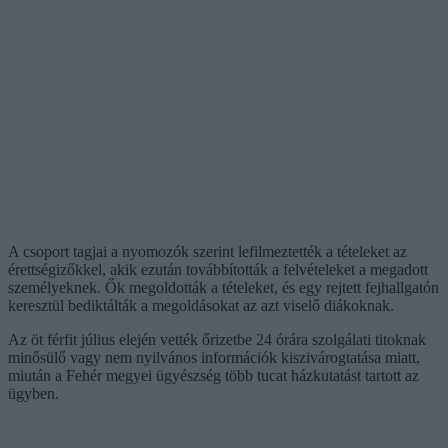
A csoport tagjai a nyomozók szerint lefilmeztették a tételeket az
érettségizőkkel, akik ezután továbbították a felvételeket a megadott
személyeknek. Ők megoldották a tételeket, és egy rejtett fejhallgatón
keresztül bediktálták a megoldásokat az azt viselő diákoknak.
Az öt férfit július elején vették őrizetbe 24 órára szolgálati titoknak
minősülő vagy nem nyilvános információk kiszivárogtatása miatt,
miután a Fehér megyei ügyészség több tucat házkutatást tartott az
ügyben.