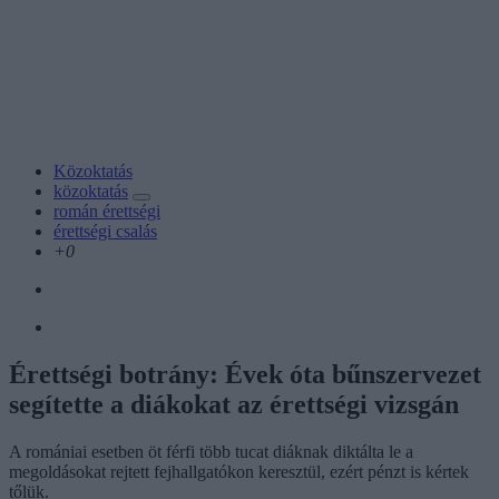
Közoktatás
közoktatás
román érettségi
érettségi csalás
+0
Érettségi botrány: Évek óta bűnszervezet
segítette a diákokat az érettségi vizsgán
A romániai esetben öt férfi több tucat diáknak diktálta le a
megoldásokat rejtett fejhallgatókon keresztül, ezért pénzt is kértek
tőlük.