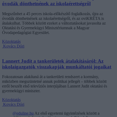
óvodák dönthetnének az iskolaérettségről
Megszűnhet a 45 perces iskola-előkészítő foglalkozás, újra az
óvodák dönthetnének az iskolaérettségről, és az oviKRÉTA is
átalakulhat. Többek között ezeket a változtatásokat javasolta az
Oktatási és Gyermekügyi Minisztériumnak a Magyar
Óvodapedagógiai Egyesület.
Közoktatás
Kovács Dóri
Lannert Judit a tankerületek átalakításáról: Az
iskolaigazgatók visszakapják munkáltatói jogaikat
Fokozatosan alakítaná át a tankerületi rendszert a kormány,
miközben megszüntetné annak politikai jellegét – többek között
erről beszélt első televíziós interjújában Lannert Judit oktatási és
gyermekügyi miniszter.
Közoktatás
Kovács Dóri
@eduline.hu
Az első egyetemi ügyintézések között a