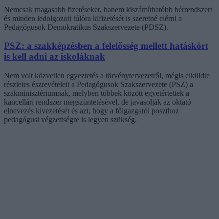
Nemcsak magasabb fizetéseket, hanem kiszámíthatóbb bérrendszert
és minden ledolgozott túlóra kifizetését is szeretné elérni a
Pedagógusok Demokratikus Szakszervezete (PDSZ).
PSZ: a szakképzésben a felelősség mellett hatáskört
is kell adni az iskoláknak
Nem volt közvetlen egyeztetés a törvénytervezetről, mégis elküldte
részletes észrevételeit a Pedagógusok Szakszervezete (PSZ) a
szakminisztériumnak, melyben többek között egyetértettek a
kancellári rendszer megszüntetésével, de javasolják az oktató
elnevezés kivezetését és azt, hogy a főigazgatói poszthoz
pedagógusi végzettségre is legyen szükség.