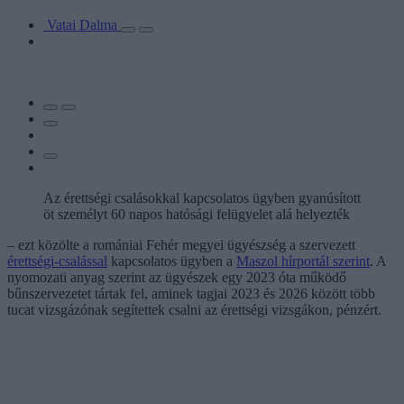
Vatai Dalma
Az érettségi csalásokkal kapcsolatos ügyben gyanúsított
öt személyt 60 napos hatósági felügyelet alá helyezték
– ezt közölte a romániai Fehér megyei ügyészség a szervezett
érettségi-csalással
kapcsolatos ügyben a
Maszol hírportál szerint
. A
nyomozati anyag szerint az ügyészek egy 2023 óta működő
bűnszervezetet tártak fel, aminek tagjai 2023 és 2026 között több
tucat vizsgázónak segítettek csalni az érettségi vizsgákon, pénzért.