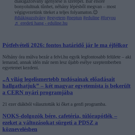
diákigazolvány igénylése is szerepel. Bár elsőre
bonyolultnak tűnhet, néhány lépésből megvan – most
végigvezetünk titeket a teljes folyamaton.😉
#diákigazolvány
#egyetem
#neptun
#eduline
#foryou
♬ eredeti hang - eduline.hu
Pótfelvételi 2026: fontos határidő jár le ma éjfélkor
Néhány óra múlva bezár a felvi.hu egyik legfontosabb felülete – aki
lemarad, annak idén már nem lesz újabb esélye szeptemberben
egyetemet kezdeni.
„A világ legelismertebb tudósainak előadásait
hallgathatjuk” – két magyar egyetemista is bekerült
a CERN nyári programjába
21 ezer diákból választották ki őket a genfi programba.
NOKS-dolgozók bére, cafetéria, túlórapótlék –
ezeket a változásokat sürgeti a PDSZ a
köznevelésben