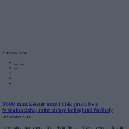
Hozzászólások
Több mint kétszer annyi diák jutott be a
felsőoktatásba, mint ahány kollégiumi férőhely
összesen van
Nemcsak abban vannak jelentős különbségek az egyetemek között,