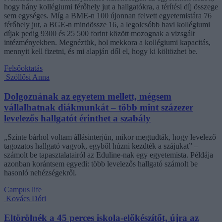
hogy hány kollégiumi férőhely jut a hallgatókra, a térítési díj összege
sem egységes. Míg a BME-n 100 újonnan felvett egyetemistára 76
férőhely jut, a BGE-n mindössze 16, a legolcsóbb havi kollégiumi
díjak pedig 9300 és 25 500 forint között mozognak a vizsgált
intézményekben. Megnéztük, hol mekkora a kollégiumi kapacitás,
mennyit kell fizetni, és mi alapján dől el, hogy ki költözhet be.
Felsőoktatás
Szöllősi Anna
Dolgoznának az egyetem mellett, mégsem
vállalhatnak diákmunkát – több mint százezer
levelezős hallgatót érinthet a szabály
„Szinte bárhol voltam állásinterjún, mikor megtudták, hogy levelező
tagozatos hallgató vagyok, egyből húzni kezdték a szájukat” –
számolt be tapasztalatairól az Eduline-nak egy egyetemista. Példája
azonban korántsem egyedi: több levelezős hallgató számolt be
hasonló nehézségekről.
Campus life
Kovács Dóri
Eltörölnék a 45 perces iskola-előkészítőt, újra az