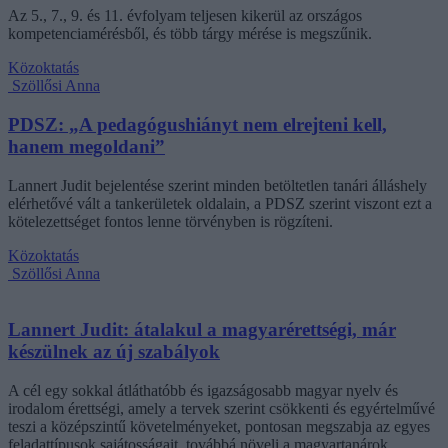
Az 5., 7., 9. és 11. évfolyam teljesen kikerül az országos
kompetenciamérésből, és több tárgy mérése is megszűnik.
Közoktatás
Szöllősi Anna
PDSZ: „A pedagógushiányt nem elrejteni kell,
hanem megoldani”
Lannert Judit bejelentése szerint minden betöltetlen tanári álláshely
elérhetővé vált a tankerületek oldalain, a PDSZ szerint viszont ezt a
kötelezettséget fontos lenne törvényben is rögzíteni.
Közoktatás
Szöllősi Anna
Lannert Judit: átalakul a magyarérettségi, már
készülnek az új szabályok
A cél egy sokkal átláthatóbb és igazságosabb magyar nyelv és
irodalom érettségi, amely a tervek szerint csökkenti és egyértelművé
teszi a középszintű követelményeket, pontosan megszabja az egyes
feladattípusok sajátosságait, továbbá növeli a magyartanárok