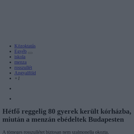
Közoktatás
Egyéb
iskola
menza
rosszullét
Angyalföld
+1
Hétfő reggelig 80 gyerek került kórházba,
miután a menzán ebédeltek Budapesten
A tömeges rosszullétet biztosan nem szalmonella okozta.