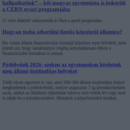
hallgathatjuk” – két magyar egyetemista is bekerült
a CERN nyári programjába
21 ezer diákból választották ki őket a genfi programba.
Hogyan tudsz átkerülni fizetős képzésről államira?
Ha valaki állami finanszírozási formájú képzésre nyer felvételt, nem
jelenti azt, hogy tanulmányai végéig automatikusan ebben a
finanszírozási formában is marad.
Pótfelvételi 2026: ezeken az egyetemeken hirdettek
meg állami ösztöndíjas helyeket
Több olyan egyetem is van, ahol 200-300 állami ösztöndíjas helyet
meghirdettek a pótfelvételin, melyre augusztus 7-ig jelentkezhetnek
azok, akiket az általános eljárásban sehova sem vettek fel vagy nem
is adták be a jelentkezésüket. Mutatjuk a képzésterületi listákat.