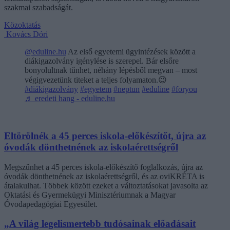
szakmai szabadságát.
Közoktatás
Kovács Dóri
@eduline.hu
Az első egyetemi ügyintézések között a
diákigazolvány igénylése is szerepel. Bár elsőre
bonyolultnak tűnhet, néhány lépésből megvan – most
végigvezetünk titeket a teljes folyamaton.😉
#diákigazolvány
#egyetem
#neptun
#eduline
#foryou
♬ eredeti hang - eduline.hu
Eltörölnék a 45 perces iskola-előkészítőt, újra az
óvodák dönthetnének az iskolaérettségről
Megszűnhet a 45 perces iskola-előkészítő foglalkozás, újra az
óvodák dönthetnének az iskolaérettségről, és az oviKRÉTA is
átalakulhat. Többek között ezeket a változtatásokat javasolta az
Oktatási és Gyermekügyi Minisztériumnak a Magyar
Óvodapedagógiai Egyesület.
„A világ legelismertebb tudósainak előadásait