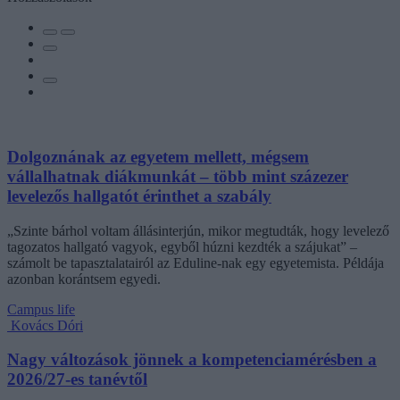
Dolgoznának az egyetem mellett, mégsem
vállalhatnak diákmunkát – több mint százezer
levelezős hallgatót érinthet a szabály
„Szinte bárhol voltam állásinterjún, mikor megtudták, hogy levelező
tagozatos hallgató vagyok, egyből húzni kezdték a szájukat” –
számolt be tapasztalatairól az Eduline-nak egy egyetemista. Példája
azonban korántsem egyedi.
Campus life
Kovács Dóri
Nagy változások jönnek a kompetenciamérésben a
2026/27-es tanévtől