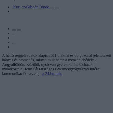
Kurucz-Gáspár Tünde
A hétfő reggeli adatok alapján 611 diáknál és dolgozónál jelentkezett
hányás és hasmenés, miután múlt héten a menzán ebédeltek
Angyalföldön. Közülük nyolcvan gyerek került kórházba -
nyilatkozta a Heim Pál Országos Gyermekgyógyászati Intézet
kommunikációs vezetője
a 24.hu-nak.