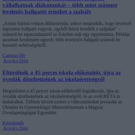
vállalhatnak diákmunkát – több mint százezer
levelezős hallgatót érinthet a szabály
„Szinte bárhol voltam állásinterjún, mikor megtudták, hogy levelező
tagozatos hallgató vagyok, egyből húzni kezdték a szájukat” –
számolt be tapasztalatairól az Eduline-nak egy egyetemista. Példája
azonban korántsem egyedi: több levelezős hallgató számolt be
hasonló nehézségekről.
Campus life
Kovács Dóri
Eltörölnék a 45 perces iskola-előkészítőt, újra az
óvodák dönthetnének az iskolaérettségről
Megszűnhet a 45 perces iskola-előkészítő foglalkozás, újra az
óvodák dönthetnének az iskolaérettségről, és az oviKRÉTA is
átalakulhat. Többek között ezeket a változtatásokat javasolta az
Oktatási és Gyermekügyi Minisztériumnak a Magyar
Óvodapedagógiai Egyesület.
Közoktatás
Kovács Dóri