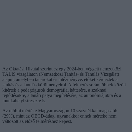
Az Oktatási Hivatal szerint ez egy 2024-ben végzett nemzetközi
TALIS vizsgálaton (Nemzetközi Tanítás- és Tanulás Vizsgálat)
alapul, amelyben tanárokat és intézményvezetőket kérdeztek a
tanítás és a tanulás körülményeiről. A felmérés során többek között
kitértek a pedagógusok demográfiai hátterére, a szakmai
fejlődésükre, a tanári pálya megítélésére, az autonómiájukra és a
munkahelyi stresszre is.
Az utóbbi mértéke Magyarországon 10 százalékkal magasabb
(29%), mint az OECD-átlag, ugyanakkor ennek mértéke nem
változott az előző felméréshez képest.