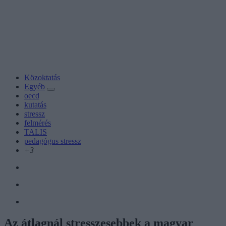
Közoktatás
Egyéb
oecd
kutatás
stressz
felmérés
TALIS
pedagógus stressz
+3
Az átlagnál stresszesebbek a magyar