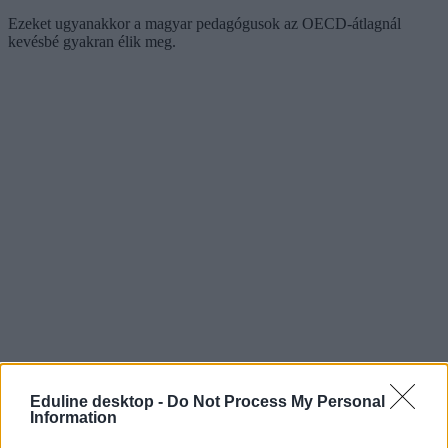
Ezeket ugyanakkor a magyar pedagógusok az OECD-átlagnál
kevésbé gyakran élik meg.
Eduline desktop -
Do Not Process My Personal
Information