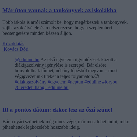
Már úton vannak a tankönyvek az iskolákba
Több iskola is arról számolt be, hogy megérkeztek a tankönyvek,
zajlik azok átvétele és rendszerezése, hogy a szeptemberi
becsengetésre minden készen álljon.
Közoktatás
Kovács Dóri
@eduline.hu
Az első egyetemi ügyintézések között a
diákigazolvány igénylése is szerepel. Bár elsőre
bonyolultnak tűnhet, néhány lépésből megvan – most
végigvezetünk titeket a teljes folyamaton.😉
#diákigazolvány
#egyetem
#neptun
#eduline
#foryou
♬ eredeti hang - eduline.hu
Itt a pontos dátum: ekkor lesz az őszi szünet
Bár a nyári szünetnek még nincs vége, már most lehet tudni, mikor
pihenhettek legközelebb hosszabb ideig.