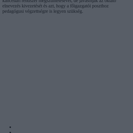
kancellári rendszer megszüntetésével, de javasolják az oktató
elnevezés kivezetését és azt, hogy a főigazgatói poszthoz
pedagógusi végzettségre is legyen szükség.