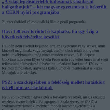
„A világ legelismertebb tudósainak előadásait
hallgathatjuk” – két magyar egyetemista is bekerült
a CERN nyári programjába
21 ezer diákból választották ki őket a genfi programba.
Havi 150 ezer forintot is kaphatsz, ha egy évig a
következő felvételire készülsz
Ha idén nem sikerült bejutnod arra az egyetemre vagy szakra, amit
kinéztél magadnak, vagy anyagi, családi okok miatt eddig nem
tudtál továbbtanulni, még nincs minden veszve. A Budapesti
Corvinus Egyetem Illyés Gyula Programja egy teljes tanéven át segít
felkészülni a következő felvételire – ráadásul havi nettó 150 ezer
forintos támogatást, ingyenes kollégiumot és mentorálást is kapsz.
Mutatjuk a részleteket.
PSZ: a szakképzésben a felelősség mellett hatáskört
is kell adni az iskoláknak
Nem volt közvetlen egyeztetés a törvénytervezetről, mégis elküldte
részletes észrevételeit a Pedagógusok Szakszervezete (PSZ) a
szakminisztériumnak, melyben többek között egyetértettek a