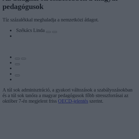
pedagógusok
Tíz százalékkal meghaladja a nemzetközi átlagot.
Székács Linda
A túl sok adminisztráció, a gyakori változások a szabályozásokban
és a túl sok tanóra a magyar pedagógusok főbb stresszforrásai az
október 7-én megjelent friss
OECD-jelentés
szerint.