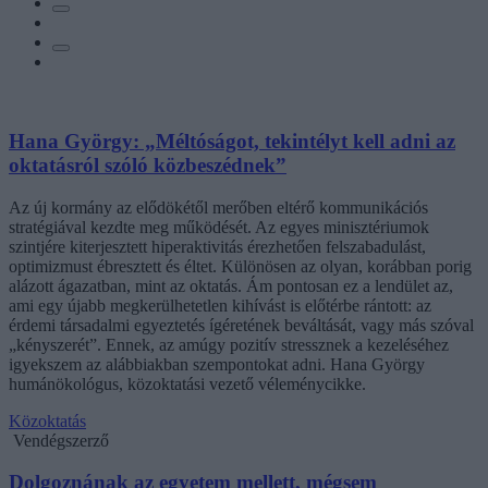
Hana György: „Méltóságot, tekintélyt kell adni az
oktatásról szóló közbeszédnek”
Az új kormány az elődökétől merőben eltérő kommunikációs
stratégiával kezdte meg működését. Az egyes minisztériumok
szintjére kiterjesztett hiperaktivitás érezhetően felszabadulást,
optimizmust ébresztett és éltet. Különösen az olyan, korábban porig
alázott ágazatban, mint az oktatás. Ám pontosan ez a lendület az,
ami egy újabb megkerülhetetlen kihívást is előtérbe rántott: az
érdemi társadalmi egyeztetés ígéretének beváltását, vagy más szóval
„kényszerét”. Ennek, az amúgy pozitív stressznek a kezeléséhez
igyekszem az alábbiakban szempontokat adni. Hana György
humánökológus, közoktatási vezető véleménycikke.
Közoktatás
Vendégszerző
Dolgoznának az egyetem mellett, mégsem