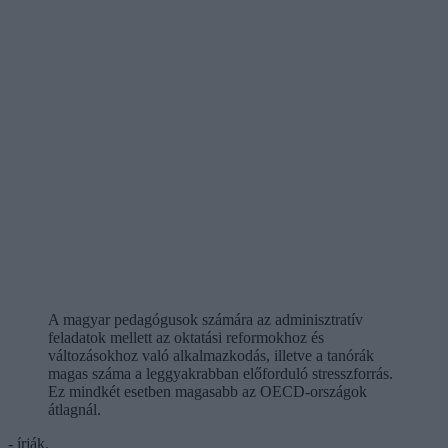
A magyar pedagógusok számára az adminisztratív
feladatok mellett az oktatási reformokhoz és
változásokhoz való alkalmazkodás, illetve a tanórák
magas száma a leggyakrabban előforduló stresszforrás.
Ez mindkét esetben magasabb az OECD-országok
átlagnál.
- írják.