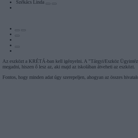
Székács Linda
Az eszközt a KRÉTÁ-ban kell igényelni. A "Tárgyi/Eszköz Ügyintézés" 
megadni, hiszen ő lesz az, aki majd az iskolában átveheti az eszközt.
Fontos, hogy minden adat úgy szerepeljen, ahogyan az összes hivatalos