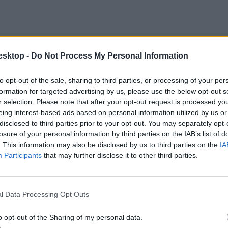
esktop -
Do Not Process My Personal Information
to opt-out of the sale, sharing to third parties, or processing of your per
formation for targeted advertising by us, please use the below opt-out s
r selection. Please note that after your opt-out request is processed y
eing interest-based ads based on personal information utilized by us or
disclosed to third parties prior to your opt-out. You may separately opt-
losure of your personal information by third parties on the IAB’s list of
ezik a tanulmányaikat.
. This information may also be disclosed by us to third parties on the
IA
Participants
that may further disclose it to other third parties.
l Data Processing Opt Outs
agy a végzősök által korábban leadott, használt eszközöket, lapunk me
o opt-out of the Sharing of my personal data.
al korábban leadott eszközöket kapják meg.