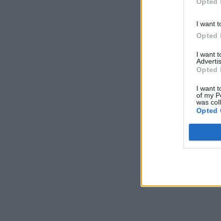
Opted 
I want t
Opted 
I want 
Advertis
Opted 
I want t
of my P
was col
Opted 