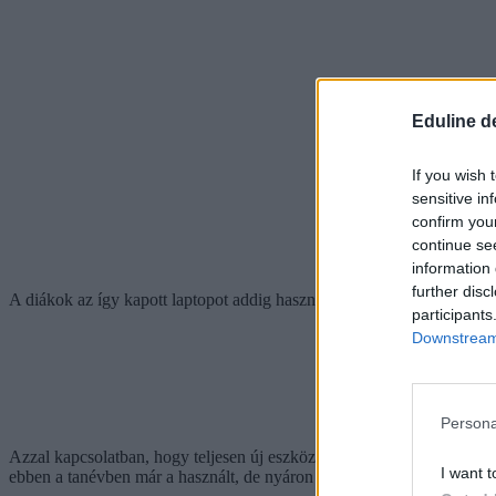
Eduline d
If you wish 
sensitive in
confirm you
continue se
information 
further disc
A diákok az így kapott laptopot addig használhatják, amíg be nem fej
participants
Downstream 
Persona
Azzal kapcsolatban, hogy teljesen új eszközöket kapnak-e a diákok, v
I want t
ebben a tanévben már a használt, de nyáron felújított, a végzősök ált