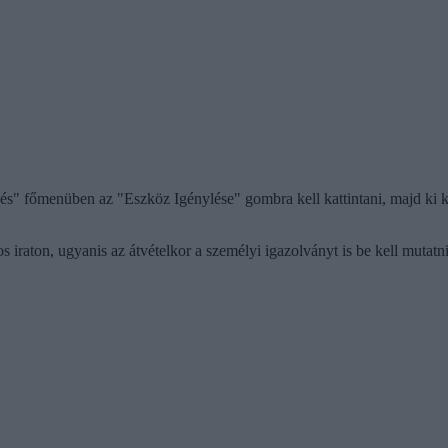
főmenüben az "Eszköz Igénylése" gombra kell kattintani, majd ki kell t
 iraton, ugyanis az átvételkor a személyi igazolványt is be kell mutatni