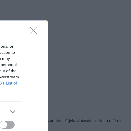
sonal or
ection to
ou may
 personal
out of the
 downstream
B’s List of
gkereste a Klebelsberg Központot. Tájékoztatásuk szerint a diákok