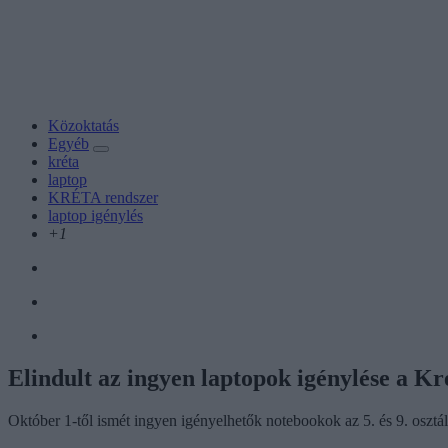
Közoktatás
Egyéb
kréta
laptop
KRÉTA rendszer
laptop igénylés
+1
Elindult az ingyen laptopok igénylése a Kr
Október 1-től ismét ingyen igényelhetők notebookok az 5. és 9. osztá