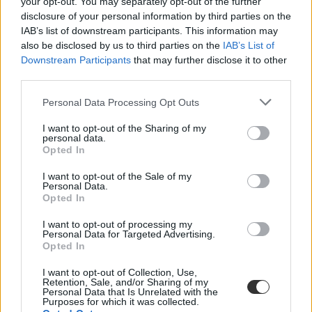
your opt-out. You may separately opt-out of the further
disclosure of your personal information by third parties on the
IAB’s list of downstream participants. This information may
also be disclosed by us to third parties on the
IAB’s List of
Downstream Participants
that may further disclose it to other
third parties.
Personal Data Processing Opt Outs
I want to opt-out of the Sharing of my
kampány
personal data.
iskolai agresszió
Opted In
kiközösítés
bullying
I want to opt-out of the Sale of my
iskolai bántalmazás
Personal Data.
PirosLapNap
Opted In
I want to opt-out of processing my
Personal Data for Targeted Advertising.
Opted In
I want to opt-out of Collection, Use,
Retention, Sale, and/or Sharing of my
Personal Data that Is Unrelated with the
Purposes for which it was collected.