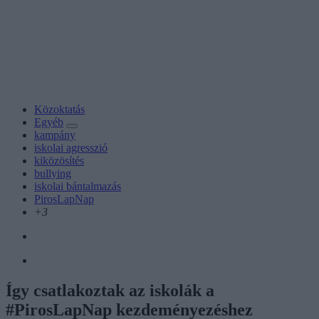
Közoktatás
Egyéb
kampány
iskolai agresszió
kiközösítés
bullying
iskolai bántalmazás
PirosLapNap
+3
Így csatlakoztak az iskolák a
#PirosLapNap kezdeményezéshez