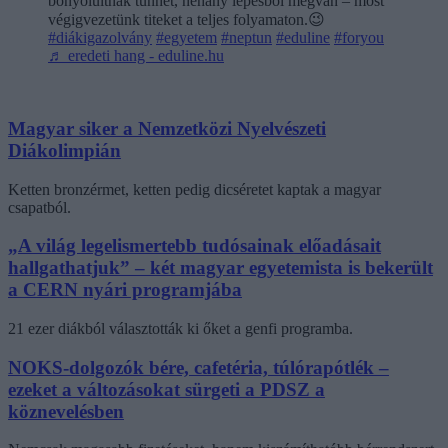
bonyolultnak tűnhet, néhány lépésből megvan – most
végigvezetünk titeket a teljes folyamaton.😉
#diákigazolvány
#egyetem
#neptun
#eduline
#foryou
♬ eredeti hang - eduline.hu
Magyar siker a Nemzetközi Nyelvészeti
Diákolimpián
Ketten bronzérmet, ketten pedig dicséretet kaptak a magyar
csapatból.
„A világ legelismertebb tudósainak előadásait
hallgathatjuk” – két magyar egyetemista is bekerült
a CERN nyári programjába
21 ezer diákból választották ki őket a genfi programba.
NOKS-dolgozók bére, cafetéria, túlórapótlék –
ezeket a változásokat sürgeti a PDSZ a
köznevelésben