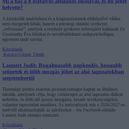
Mi a baj a 8 osztályos általános iskolával, és mi jöhet
helyette?
A kisiskolák tanárhiánya és a kisgimnáziumok elitképzővé válása
nem elszigetelt hibák, hanem a jelenlegi oktatási szerkezet
„erővonalai”, amelyek a rendszer gyökeres reformjáért kiáltanak Dr.
Gyarmathy Éva klinikai és neveléslélektani szakpszichológus,
egyetemi tanár szerint.
Közoktatás
Kurucz-Gáspár Tünde
Lannert Judit: Rugalmasabb napkezdés, hosszabb
szünetek és több mozgás jöhet az alsó tagozatokban
szeptembertől
Tizennégy pontos szakmai javaslatcsomagot kaptak az általános
iskolák, amelynek célja, hogy csökkenjen az alsó tagozatos diákok
terhelése, és több idő jusson mozgásra, kreatív tevékenységekre,
valamint tapasztalati tanulásra. Az intézmények már a 2026/2027-es
tanévtől alkalmazhatják az ajánlásokat – írta Facebook-oldalán
Lannert Judit oktatási miniszter.
Közoktatás