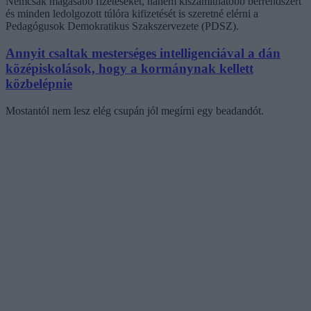
Nemcsak magasabb fizetéseket, hanem kiszámíthatóbb bérrendszert
és minden ledolgozott túlóra kifizetését is szeretné elérni a
Pedagógusok Demokratikus Szakszervezete (PDSZ).
Annyit csaltak mesterséges intelligenciával a dán
középiskolások, hogy a kormánynak kellett
közbelépnie
Mostantól nem lesz elég csupán jól megírni egy beadandót.