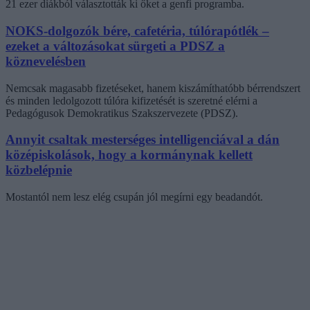
21 ezer diákból választották ki őket a genfi programba.
NOKS-dolgozók bére, cafetéria, túlórapótlék –
ezeket a változásokat sürgeti a PDSZ a
köznevelésben
Nemcsak magasabb fizetéseket, hanem kiszámíthatóbb bérrendszert
és minden ledolgozott túlóra kifizetését is szeretné elérni a
Pedagógusok Demokratikus Szakszervezete (PDSZ).
Annyit csaltak mesterséges intelligenciával a dán
középiskolások, hogy a kormánynak kellett
közbelépnie
Mostantól nem lesz elég csupán jól megírni egy beadandót.