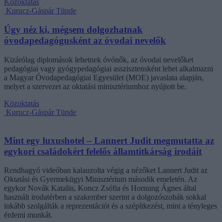
Közoktatás
Kurucz-Gáspár Tünde
Úgy néz ki, mégsem dolgozhatnak
óvodapedagógusként az óvodai nevelők
Kizárólag diplomások lehetnek óvónők, az óvodai nevelőket
pedagógiai vagy gyógypedagógiai asszisztensként lehet alkalmazni
a Magyar Óvodapedagógiai Egyesület (MOE) javaslata alapján,
melyet a szervezet az oktatási minisztériumhoz nyújtott be.
Közoktatás
Kurucz-Gáspár Tünde
Mint egy luxushotel – Lannert Judit megmutatta az
egykori családokért felelős államtitkárság irodáit
Rendhagyó videóban kalauzolta végig a nézőket Lannert Judit az
Oktatási és Gyermekügyi Minisztérium második emeletén. Az
egykor Novák Katalin, Koncz Zsófia és Hornung Ágnes által
használt irodatérben a szakember szerint a dolgozószobák sokkal
inkább szolgálták a reprezentációt és a szépítkezést, mint a tényleges
érdemi munkát.