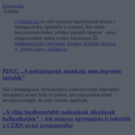
Közoktatás
Eduline
@eduline.hu
Az első egyetemi ügyintézések között a
diákigazolvány igénylése is szerepel. Bár elsőre
bonyolultnak tűnhet, néhány lépésből megvan – most
végigvezetünk titeket a teljes folyamaton.😉
#diákigazolvány
#egyetem
#neptun
#eduline
#foryou
♬ eredeti hang - eduline.hu
PDSZ: „A pedagógusok munkája nem ingyenes
tartalék”
Bár a Pedagógusok Demokratikus Szakszervezete alapvetően
támogatja Lannert Judit 14 pontos, alsó tagozatokat érintő
javaslatcsomagját, de azért vannak aggályaik.
„A világ legelismertebb tudósainak előadásait
hallgathatjuk” – két magyar egyetemista is bekerült
a CERN nyári programjába