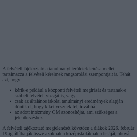
A felvételi tájékoztató a tanulmányi területek leírása mellett
tartalmazza a felvételi kérelmek rangsorolási szempontjait is. Tehát
azt, hogy
kérik-e például a központi felvételi megírását és tartanak-e
szóbeli felvételi vizsgát is, vagy
csak az általános iskolai tanulmányi eredmények alapján
döntik el, hogy kiket vesznek fel, továbbá
az adott intézmény OM azonosítóját, ami szükséges a
jelentkezéshez.
A felvételi tájékoztató megjelenését követően a diákok 2026. február
19-ig állíthatják össze azoknak a középiskoláknak a listáját, ahová