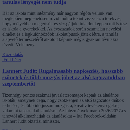
tanulás lényegét nem tudja
Bár az iskola mint intézmény már nagyon régóta velünk van,
meglepően meglehetősen rövid múltra tekint vissza az a törekvés,
hogy mélyebben megértsük és vizsgáljuk: tulajdonképpen mit is tesz
az iskola a gyerekekkel. Az évszázadok során számtalan nevelési
elmélet és a legkülönbözőbb iskolatípusok jöttek létre, a tanulás
alapvető természetéről alkotott képünk mégis gyakran tévutakra
tévedt. Vélemény.
Közoktatás
Fóti Péter
Lannert Judit: Rugalmasabb napkezdés, hosszabb
szünetek és több mozgás jöhet az alsó tagozatokban
szeptembertől
Tizennégy pontos szakmai javaslatcsomagot kaptak az általános
iskolák, amelynek célja, hogy csökkenjen az alsó tagozatos diákok
terhelése, és több idő jusson mozgásra, kreatív tevékenységekre,
valamint tapasztalati tanulásra. Az intézmények már a 2026/2027-es
tanévtől alkalmazhatják az ajánlásokat – írta Facebook-oldalán
Lannert Judit oktatási miniszter.