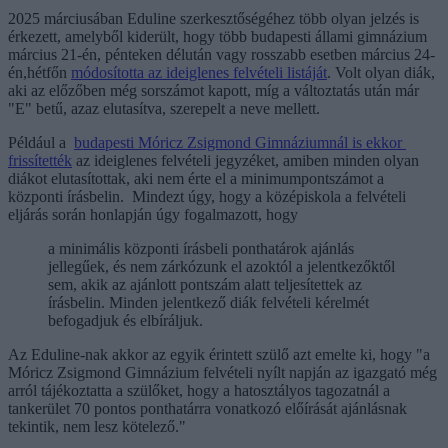
2025 márciusában Eduline szerkesztőségéhez több olyan jelzés is
érkezett, amelyből kiderült, hogy több budapesti állami gimnázium
március 21-én, pénteken délután vagy rosszabb esetben március 24-
én,hétfőn
módosította az ideiglenes felvételi listáját
. Volt olyan diák,
aki az előzőben még sorszámot kapott, míg a változtatás után már
"E" betű, azaz elutasítva, szerepelt a neve mellett.
Például a
budapesti Móricz Zsigmond Gimnáziumnál is ekkor
frissítették
az ideiglenes felvételi jegyzéket, amiben minden olyan
diákot elutasítottak, aki nem érte el a minimumpontszámot a
központi írásbelin. Mindezt úgy, hogy a középiskola a felvételi
eljárás során honlapján úgy fogalmazott, hogy
a minimális központi írásbeli ponthatárok ajánlás
jellegűek, és nem zárkózunk el azoktól a jelentkezőktől
sem, akik az ajánlott pontszám alatt teljesítettek az
írásbelin. Minden jelentkező diák felvételi kérelmét
befogadjuk és elbíráljuk.
Az Eduline-nak akkor az egyik érintett szülő azt emelte ki, hogy "a
Móricz Zsigmond Gimnázium felvételi nyílt napján az igazgató még
arról tájékoztatta a szülőket, hogy a hatosztályos tagozatnál a
tankerület 70 pontos ponthatárra vonatkozó előírását ajánlásnak
tekintik, nem lesz kötelező."