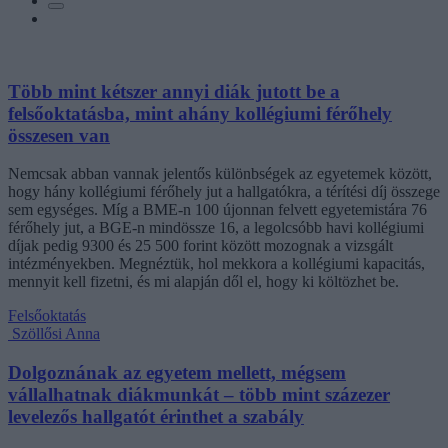
Több mint kétszer annyi diák jutott be a
felsőoktatásba, mint ahány kollégiumi férőhely
összesen van
Nemcsak abban vannak jelentős különbségek az egyetemek között,
hogy hány kollégiumi férőhely jut a hallgatókra, a térítési díj összege
sem egységes. Míg a BME-n 100 újonnan felvett egyetemistára 76
férőhely jut, a BGE-n mindössze 16, a legolcsóbb havi kollégiumi
díjak pedig 9300 és 25 500 forint között mozognak a vizsgált
intézményekben. Megnéztük, hol mekkora a kollégiumi kapacitás,
mennyit kell fizetni, és mi alapján dől el, hogy ki költözhet be.
Felsőoktatás
Szöllősi Anna
Dolgoznának az egyetem mellett, mégsem
vállalhatnak diákmunkát – több mint százezer
levelezős hallgatót érinthet a szabály