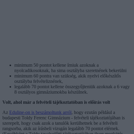
minimum 50 pontot kellene írniuk azoknak a
nyolcadikosoknak, ha sima osztályba szeretnének bekerülni
minimum 60 pontra van szükség, akik nyelvi előkészítős
osztályba felvételiznének,
legalább 70 pontot kellene összegyűjteniük azoknak a 6 vagy
8 osztályos gimnáziumokba készülnek.
Volt, ahol már a felvételi tájékoztatóban is előírás volt
Az
Eduline-on is beszámoltunk arról
, hogy ezután például a
budapesti Toldy Ferenc Gimnázium - felvételi tájékoztatójában is
szerepelt, hogy csak azok a tanulók kerülhetnek be a felvételi
rangsorba, akik az írásbeli vizsgán legalább 70 pontot elérnek.
(Egyébként a Toldy tavalyelőtti tájékoztatójában ilyen megkötés