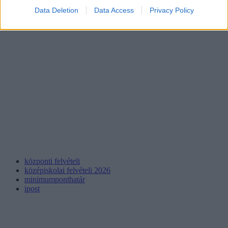
Data Deletion
Data Access
Privacy Policy
központi felvételi
középiskolai felvételi 2026
minimumponthatár
ipost