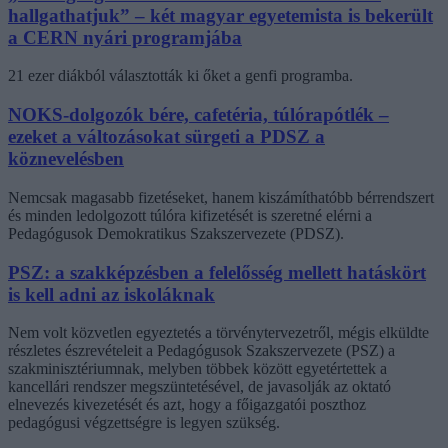
hallgathatjuk” – két magyar egyetemista is bekerült
a CERN nyári programjába
21 ezer diákból választották ki őket a genfi programba.
NOKS-dolgozók bére, cafetéria, túlórapótlék –
ezeket a változásokat sürgeti a PDSZ a
köznevelésben
Nemcsak magasabb fizetéseket, hanem kiszámíthatóbb bérrendszert
és minden ledolgozott túlóra kifizetését is szeretné elérni a
Pedagógusok Demokratikus Szakszervezete (PDSZ).
PSZ: a szakképzésben a felelősség mellett hatáskört
is kell adni az iskoláknak
Nem volt közvetlen egyeztetés a törvénytervezetről, mégis elküldte
részletes észrevételeit a Pedagógusok Szakszervezete (PSZ) a
szakminisztériumnak, melyben többek között egyetértettek a
kancellári rendszer megszüntetésével, de javasolják az oktató
elnevezés kivezetését és azt, hogy a főigazgatói poszthoz
pedagógusi végzettségre is legyen szükség.