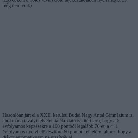
még nem volt.)
Hasonlóan járt el a XXII. kerületi Budai Nagy Antal Gimnázium is,
ahol már a tavalyi felvételi tájékoztató is kitért arra, hogy a 6
évfolyamos képzésekre a 100 pontból legalább 70-et, a 4+1
évfolyamos nyelvi előkészítőre 60 pontot kell elérni ahhoz, hogy a
diákot automatikusan ne utasítsák el.