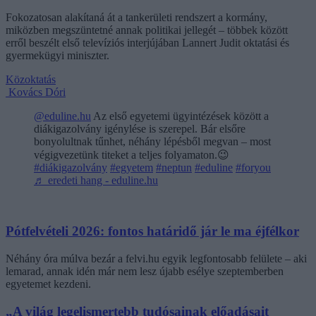
Fokozatosan alakítaná át a tankerületi rendszert a kormány,
miközben megszüntetné annak politikai jellegét – többek között
erről beszélt első televíziós interjújában Lannert Judit oktatási és
gyermekügyi miniszter.
Közoktatás
Kovács Dóri
@eduline.hu
Az első egyetemi ügyintézések között a
diákigazolvány igénylése is szerepel. Bár elsőre
bonyolultnak tűnhet, néhány lépésből megvan – most
végigvezetünk titeket a teljes folyamaton.😉
#diákigazolvány
#egyetem
#neptun
#eduline
#foryou
♬ eredeti hang - eduline.hu
Pótfelvételi 2026: fontos határidő jár le ma éjfélkor
Néhány óra múlva bezár a felvi.hu egyik legfontosabb felülete – aki
lemarad, annak idén már nem lesz újabb esélye szeptemberben
egyetemet kezdeni.
„A világ legelismertebb tudósainak előadásait