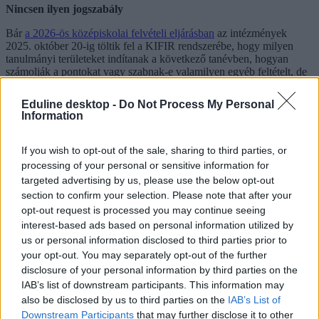
Nincsen ilyen jogszabály
Bár
a 2026-ös középiskolai felvételi eljárásban
az intézmények
2025. október 20-ig töltik fel a KIFIR rendszerébe, hogy milyen
tanulmányi területeket indítanak a következő tanévben, hogyan
számolják a pontokat vagy szabnak-e valamilyen egyéb feltételt, de
megkérdeztük az Oktatási Hivatalt, hogy az idei eljárásban
kötelezően előírnak-e minimumponthatárokat.
Eduline desktop -
Do Not Process My Personal
Information
Ezzel kapcsolatban az OH azt írta, hogy
a kormány nem alkotott olyan jogszabályt, amely
If you wish to opt-out of the sale, sharing to third parties, or
minimális pontszámot határoz meg a középfokú
processing of your personal or sensitive information for
felvételi során a középiskolába kerüléshez, az egyes
targeted advertising by us, please use the below opt-out
iskolafenntartók azonban hozhatnak saját hatáskörben
section to confirm your selection. Please note that after your
ilyen jellegű ajánlást az intézményeik számára.
opt-out request is processed you may continue seeing
Vagyis ez azt jelenti, hogy kötelezően nem lesznek
interest-based ads based on personal information utilized by
minimumponthatárok,, de dönthet úgy egy például egy állami
us or personal information disclosed to third parties prior to
gimnázium, hogy automatikusan elutasítja azokat, akik nem érnek el
your opt-out. You may separately opt-out of the further
egy általa meghatározott minimális pontszámot.
disclosure of your personal information by third parties on the
Emiatt érdemes még egyszer alaposan elolvasni a felvételi
IAB’s list of downstream participants. This information may
tájékoztatót, és a listába tartalékként olyan intézményt is beírni, ahol
also be disclosed by us to third parties on the
IAB’s List of
a központi írásbeli eredményét nem veszik figyelembe vagy még
Downstream Participants
that may further disclose it to other