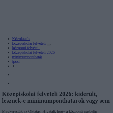
Közoktatás
középiskolai felvételi
központi felvételi
középiskolai felvételi 2026
minimumponthatár
ipost
+1
Középiskolai felvételi 2026: kiderült,
lesznek-e minimumponthatárok vagy sem
Megkerestük az Oktatási Hivatalt, hogy a központi írásbelin