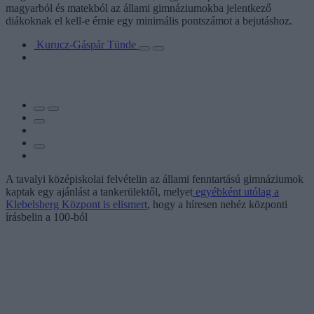
magyarból és matekból az állami gimnáziumokba jelentkező
diákoknak el kell-e érnie egy minimális pontszámot a bejutáshoz.
Kurucz-Gáspár Tünde
A tavalyi középiskolai felvételin az állami fenntartású gimnáziumok
kaptak egy ajánlást a tankerülektől, melyet
egyébként utólag a
Klebelsberg Központ is elismert
, hogy a híresen nehéz központi
írásbelin a 100-ból