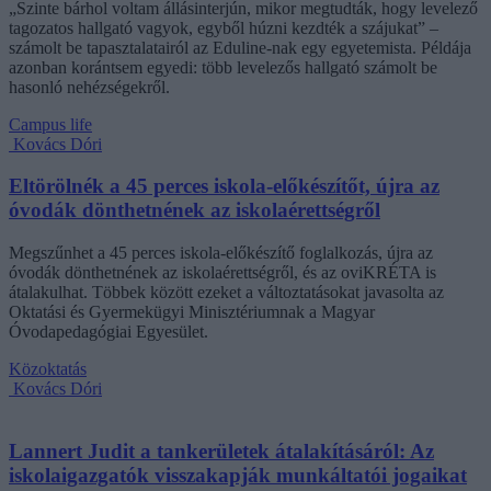
„Szinte bárhol voltam állásinterjún, mikor megtudták, hogy levelező
tagozatos hallgató vagyok, egyből húzni kezdték a szájukat” –
számolt be tapasztalatairól az Eduline-nak egy egyetemista. Példája
azonban korántsem egyedi: több levelezős hallgató számolt be
hasonló nehézségekről.
Campus life
Kovács Dóri
Eltörölnék a 45 perces iskola-előkészítőt, újra az
óvodák dönthetnének az iskolaérettségről
Megszűnhet a 45 perces iskola-előkészítő foglalkozás, újra az
óvodák dönthetnének az iskolaérettségről, és az oviKRÉTA is
átalakulhat. Többek között ezeket a változtatásokat javasolta az
Oktatási és Gyermekügyi Minisztériumnak a Magyar
Óvodapedagógiai Egyesület.
Közoktatás
Kovács Dóri
Lannert Judit a tankerületek átalakításáról: Az
iskolaigazgatók visszakapják munkáltatói jogaikat