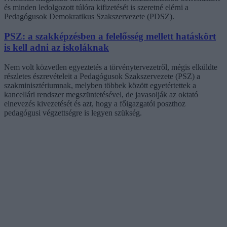
és minden ledolgozott túlóra kifizetését is szeretné elérni a
Pedagógusok Demokratikus Szakszervezete (PDSZ).
PSZ: a szakképzésben a felelősség mellett hatáskört
is kell adni az iskoláknak
Nem volt közvetlen egyeztetés a törvénytervezetről, mégis elküldte
részletes észrevételeit a Pedagógusok Szakszervezete (PSZ) a
szakminisztériumnak, melyben többek között egyetértettek a
kancellári rendszer megszüntetésével, de javasolják az oktató
elnevezés kivezetését és azt, hogy a főigazgatói poszthoz
pedagógusi végzettségre is legyen szükség.