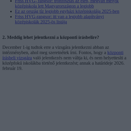
Friss HVG- rangsor: trónfosztás az élen, megvan melyik
középiskola lett Magyarországon a legjobb
Ez az ország tíz legjobb egyházi középiskolája 2025-ben
Friss HVG-rangsor: itt van a legjobb alapítványi
középiskolák 2025-ös listája
2. Meddig lehet jelentkezni a központi írásbelire?
December 1-ig tudtok erre a vizsgára jelentkezni abban az
intézményben, ahol meg szeretnétek írni. Fontos, hogy a
központi
írásbeli vizsgára
való jelentkezés nem váltja ki, és nem helyettesíti a
középfokú iskolákba történő jelentkezést; annak a határideje 2026.
február 19.