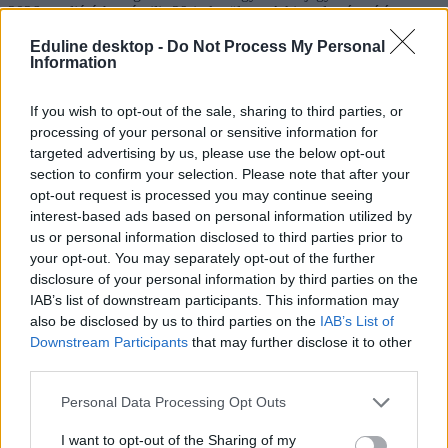
2026-os eljárásban április 29-ig kerül sor. A hivatalos értesítést a
felvételről vagy az elutasításról pedig május 4-ig kapjátok meg.
Eduline desktop -
Do Not Process My Personal
Information
10. Lehet-e olyan, hogy valakit sehova sem vesznek fel
középiskolába?
If you wish to opt-out of the sale, sharing to third parties, or
Ne izguljatok, a tankötelezettség miatt egyetlen olyan diák sem
processing of your personal or sensitive information for
maradhat iskola nélkül, aki még nem töltötte be a 16. életévét. Május
4-ig kaptok hivatalos értesítést arról, ha az egyik általatok megjelölt
targeted advertising by us, please use the below opt-out
középiskolába
sem sikerült bekerülnötök
.
section to confirm your selection. Please note that after your
opt-out request is processed you may continue seeing
Ekkor dönthettek amellett, hogy fellebbeztek a döntés ellen, vagy
interest-based ads based on personal information utilized by
pedig az ezután induló rendkívüli felvételi eljárás során
us or personal information disclosed to third parties prior to
válogathattok azokból a középiskolákból, ahol a férőhelyeknek csak
kevesebb mint 90 százalékát töltötték fel.
your opt-out. You may separately opt-out of the further
disclosure of your personal information by third parties on the
IAB’s list of downstream participants. This information may
also be disclosed by us to third parties on the
IAB’s List of
Downstream Participants
that may further disclose it to other
third parties.
Personal Data Processing Opt Outs
I want to opt-out of the Sharing of my