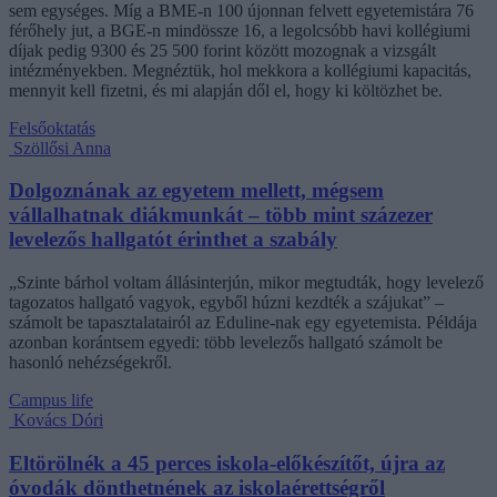
sem egységes. Míg a BME-n 100 újonnan felvett egyetemistára 76
férőhely jut, a BGE-n mindössze 16, a legolcsóbb havi kollégiumi
díjak pedig 9300 és 25 500 forint között mozognak a vizsgált
intézményekben. Megnéztük, hol mekkora a kollégiumi kapacitás,
mennyit kell fizetni, és mi alapján dől el, hogy ki költözhet be.
Felsőoktatás
Szöllősi Anna
Dolgoznának az egyetem mellett, mégsem
vállalhatnak diákmunkát – több mint százezer
levelezős hallgatót érinthet a szabály
„Szinte bárhol voltam állásinterjún, mikor megtudták, hogy levelező
tagozatos hallgató vagyok, egyből húzni kezdték a szájukat” –
számolt be tapasztalatairól az Eduline-nak egy egyetemista. Példája
azonban korántsem egyedi: több levelezős hallgató számolt be
hasonló nehézségekről.
Campus life
Kovács Dóri
Eltörölnék a 45 perces iskola-előkészítőt, újra az
óvodák dönthetnének az iskolaérettségről