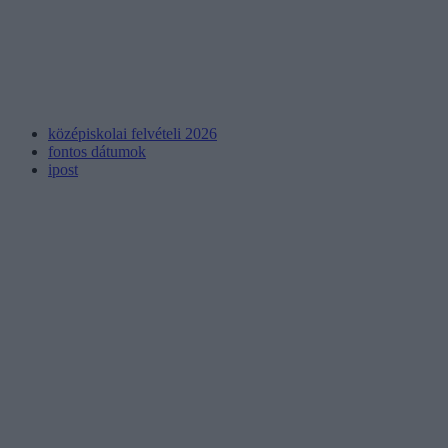
középiskolai felvételi 2026
fontos dátumok
ipost