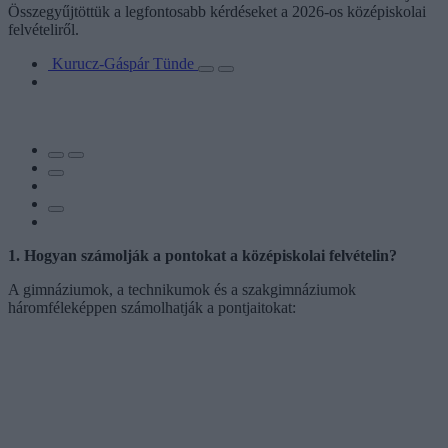
Összegyűjtöttük a legfontosabb kérdéseket a 2026-os középiskolai
felvételiről.
Kurucz-Gáspár Tünde
1. Hogyan számolják a pontokat a középiskolai felvételin?
A gimnáziumok, a technikumok és a szakgimnáziumok
háromféleképpen számolhatják a pontjaitokat: