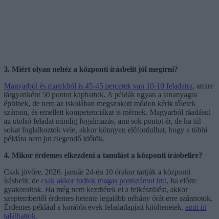
3. Miért olyan nehéz a központi írásbelit jól megírni?
Magyarból és matekból is 45-45 percetek van 10-10 feladatra
, amire
tárgyanként 50 pontot kaphattok. A példák ugyan a tananyagra
épülnek, de nem az iskolában megszokott módon kérik tőletek
számon, és emellett kompetenciákat is mérnek. Magyarból ráadásul
az utolsó feladat mindig fogalmazás, ami sok pontot ér, de ha túl
sokat foglalkoztok vele, akkor könnyen előfordulhat, hogy a többi
példára nem jut elegendő időtök.
4. Mikor érdemes elkezdeni a tanulást a központi írásbelire?
Csak jövőre, 2026. január 24-én 10 órakor tartják a központi
írásbelit, de
csak akkor tudtok magas pontszámot írni
, ha előtte
gyakoroltok. Ha még nem kezdtétek el a felkészülést, akkor
szeptembertől érdemes hetente legalább néhány órát erre szánnotok.
Érdemes például a korábbi évek feladatlapjait kitöltenetek,
amit itt
találhattok.