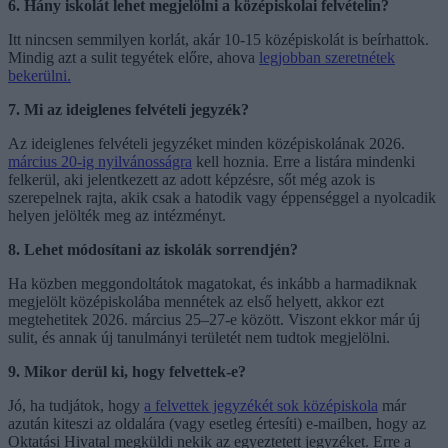
6. Hány iskolát lehet megjelölni a középiskolai felvételin?
Itt nincsen semmilyen korlát, akár 10-15 középiskolát is beírhattok.
Mindig azt a sulit tegyétek előre, ahova
legjobban szeretnétek
bekerülni.
7. Mi az ideiglenes felvételi jegyzék?
Az ideiglenes felvételi jegyzéket minden középiskolának 2026.
március 20-ig nyilvánosságra
kell hoznia. Erre a listára mindenki
felkerül, aki jelentkezett az adott képzésre, sőt még azok is
szerepelnek rajta, akik csak a hatodik vagy éppenséggel a nyolcadik
helyen jelölték meg az intézményt.
8. Lehet módosítani az iskolák sorrendjén?
Ha közben meggondoltátok magatokat, és inkább a harmadiknak
megjelölt középiskolába mennétek az első helyett, akkor ezt
megtehetitek 2026. március 25–27-e között. Viszont ekkor már új
sulit, és annak új tanulmányi területét nem tudtok megjelölni.
9. Mikor derül ki, hogy felvettek-e?
Jó, ha tudjátok, hogy
a felvettek jegyzékét sok középiskola
már
azután kiteszi az oldalára (vagy esetleg értesíti) e-mailben, hogy az
Oktatási Hivatal megküldi nekik az egyeztetett jegyzéket. Erre a