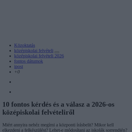
Közoktatás
középiskolai felvételi
középiskolai felvételi 2026
fontos dátumok
ipost
+0
10 fontos kérdés és a válasz a 2026-os
középiskolai felvételiről
Miért annyira nehéz megírni a központi írásbelit? Mikor kell
elkezdeni a felkészülést? Lehet-e módosítani az iskolák sorrendjén?