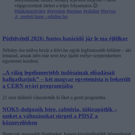
végigvezetünk titeket a teljes folyamaton.😉
#diákigazolvány
#egyetem
#neptun
#eduline
#foryou
♬ eredeti hang - eduline.hu
Pótfelvételi 2026: fontos határidő jár le ma éjfélkor
Néhány óra múlva bezár a felvi.hu egyik legfontosabb felülete – aki
lemarad, annak idén már nem lesz újabb esélye szeptemberben
egyetemet kezdeni.
„A világ legelismertebb tudósainak előadásait
hallgathatjuk” – két magyar egyetemista is bekerült
a CERN nyári programjába
21 ezer diákból választották ki őket a genfi programba.
NOKS-dolgozók bére, cafetéria, túlórapótlék –
ezeket a változásokat sürgeti a PDSZ a
köznevelésben
Nemcsak magasabb fizetéseket, hanem kiszámíthatóbb bérrendszert