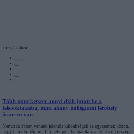
Hozzászólások
Több mint kétszer annyi diák jutott be a
felsőoktatásba, mint ahány kollégiumi férőhely
összesen van
Nemcsak abban vannak jelentős különbségek az egyetemek között,
hogy hány kollégiumi férőhely jut a hallgatókra, a térítési díj összege