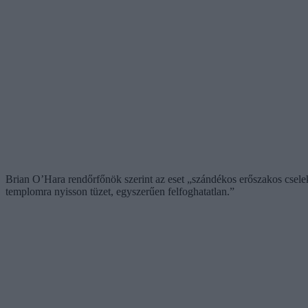
Brian O’Hara rendőrfőnök szerint az eset „szándékos erőszakos csele
templomra nyisson tüzet, egyszerűen felfoghatatlan.”