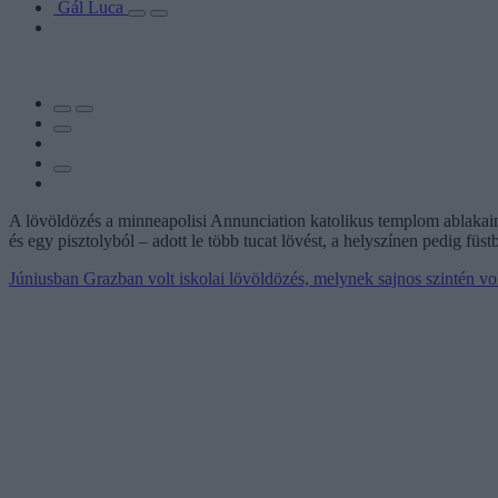
Gál Luca
A lövöldözés a minneapolisi Annunciation katolikus templom ablakain 
és egy pisztolyból – adott le több tucat lövést, a helyszínen pedig füst
Júniusban Grazban volt iskolai lövöldözés, melynek sajnos szintén vol