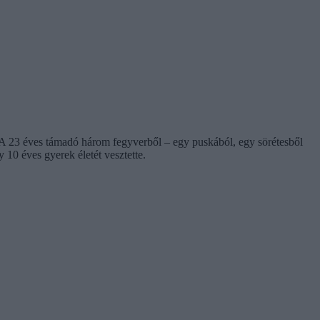
. A 23 éves támadó három fegyverből – egy puskából, egy sörétesből
 10 éves gyerek életét vesztette.