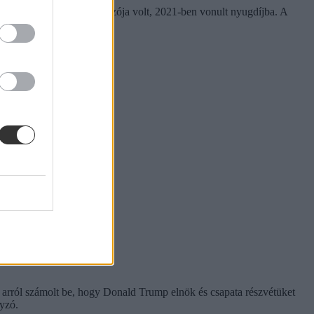
bban az intézmény dolgozója volt, 2021-ben vonult nyugdíjba. A
 arról számolt be, hogy Donald Trump elnök és csapata részvétüket
nyzó.