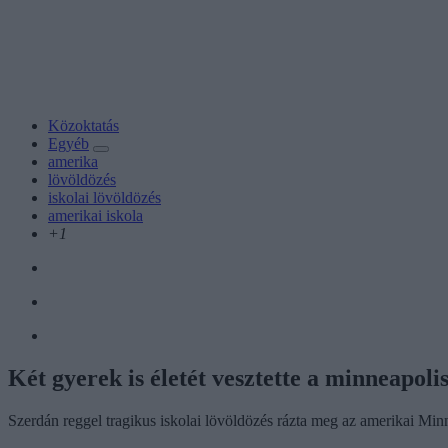
Közoktatás
Egyéb
amerika
lövöldözés
iskolai lövöldözés
amerikai iskola
+1
Két gyerek is életét vesztette a minneapolis
Szerdán reggel tragikus iskolai lövöldözés rázta meg az amerikai Minn