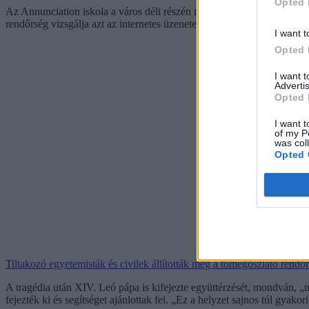
Opted 
Az Annunciation iskola a város déli részén működik, 5–14 éves gyer
rendőrség vizsgálja azt az internetes üzenetet is, amelyet a férfi a lövö
I want t
Opted 
I want 
Advertis
Opted 
I want t
of my P
was col
Opted 
Tiltakozó egyetemisták és civilek állították meg a tömegoszlató rend
A tragédia után XIV. Leó pápa is kifejezte együttérzését, mondván, 
fejezték ki és segítséget ajánlottak fel. „Ez a helyzet sajnos túl gyakor