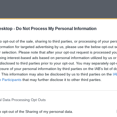
esktop -
Do Not Process My Personal Information
to opt-out of the sale, sharing to third parties, or processing of your per
formation for targeted advertising by us, please use the below opt-out s
r selection. Please note that after your opt-out request is processed y
eing interest-based ads based on personal information utilized by us or
disclosed to third parties prior to your opt-out. You may separately opt-
losure of your personal information by third parties on the IAB’s list of
. This information may also be disclosed by us to third parties on the
IA
 nyilatkozva elmondta, hogy barátja mentette meg az életét:
Participants
that may further disclose it to other third parties.
l Data Processing Opt Outs
o opt-out of the Sharing of my personal data.
átba lőtték, kórházba vitték… Nagyon féltem érte, de úgy tűnik, most m