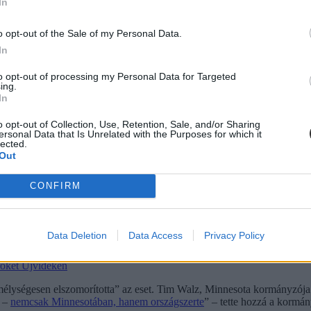
In
ekeket tanítanak benne. A támadó édesanyja, Mary Grace Westman korá
ldözés idejére időzítve akart közzétenni.
o opt-out of the Sale of my Personal Data.
In
to opt-out of processing my Personal Data for Targeted
ing.
In
o opt-out of Collection, Use, Retention, Sale, and/or Sharing
ersonal Data that Is Unrelated with the Purposes for which it
lected.
Out
CONFIRM
Data Deletion
Data Access
Privacy Policy
őröket Újvidéken
„mélységesen elszomorította” az eset. Tim Walz, Minnesota kormányzója
i –
nemcsak Minnesotában, hanem országszerte
” – tette hozzá a kormá