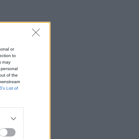
sonal or
ection to
ou may
 personal
out of the
 downstream
B’s List of
ár jobban van.”