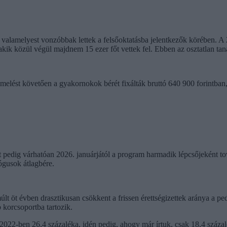
alamelyest vonzóbbak lettek a felsőoktatásba jelentkezők körében. A 2
akik közül végül majdnem 15 ezer főt vettek fel. Ebben az osztatlan ta
elést követően a gyakornokok bérét fixálták bruttó 640 900 forintban, 
t pedig várhatóan 2026. januárjától a program harmadik lépcsőjeként 
ógusok átlagbére.
últ öt évben drasztikusan csökkent a frissen érettségizettek aránya a pe
 korcsoportba tartozik.
 2022-ben 26,4 százaléka, idén pedig, ahogy már írtuk, csak 18,4 százal