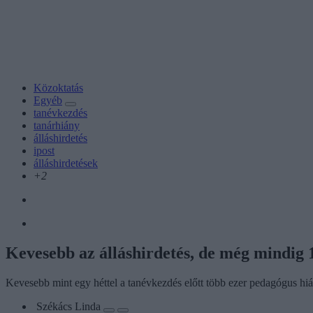
Közoktatás
Egyéb
tanévkezdés
tanárhiány
álláshirdetés
ipost
álláshirdetések
+2
Kevesebb az álláshirdetés, de még mindig 1
Kevesebb mint egy héttel a tanévkezdés előtt több ezer pedagógus hiá
Székács Linda