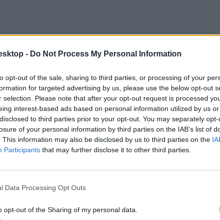
esktop -
Do Not Process My Personal Information
to opt-out of the sale, sharing to third parties, or processing of your per
formation for targeted advertising by us, please use the below opt-out s
r selection. Please note that after your opt-out request is processed y
eing interest-based ads based on personal information utilized by us or
disclosed to third parties prior to your opt-out. You may separately opt-
losure of your personal information by third parties on the IAB’s list of
. This information may also be disclosed by us to third parties on the
IA
Participants
that may further disclose it to other third parties.
b pedagógus hiányzik a rendszerből, mint amennyi a meghirdetett állá
er fő hiányzik az oktatásból. Ennek okai között szerepel
l Data Processing Opt Outs
o opt-out of the Sharing of my personal data.