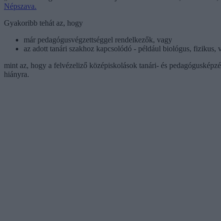
Népszava.
Gyakoribb tehát az, hogy
már pedagógusvégzettséggel rendelkezők, vagy
az adott tanári szakhoz kapcsolódó - például biológus, fizikus
mint az, hogy a felvézeliző középiskolások tanári- és pedagógusképzés
hiányra.