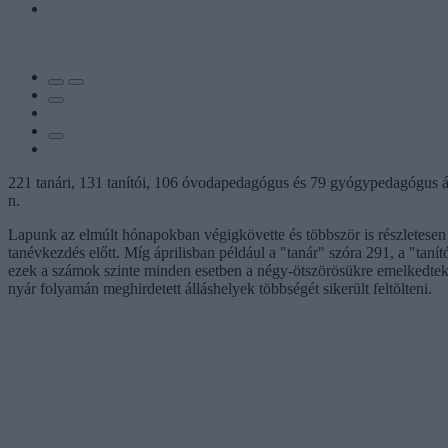
221 tanári, 131 tanítói, 106 óvodapedagógus és 79 gyógypedagógus áll
n.
Lapunk az elmúlt hónapokban végigkövette és többször is részletese
tanévkezdés előtt. Míg áprilisban például a "tanár" szóra 291, a "tan
ezek a számok szinte minden esetben a négy-ötszörösükre emelkedtek. M
nyár folyamán meghirdetett álláshelyek többségét sikerült feltölteni.