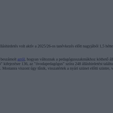
áshirdetés volt aktív a 2025/26-os tanévkezés előtt nagyjából 1,5 hét
n beszámolt
arról
, hogyan változnak a pedagógusszakmákhoz köthető állás
ító" kifejezésre 136, az "óvodapedagógus" szóra 248 álláshirdetést talá
ostanra viszont úgy tűnik, visszatértek a nyári szünet előtti szintre, 