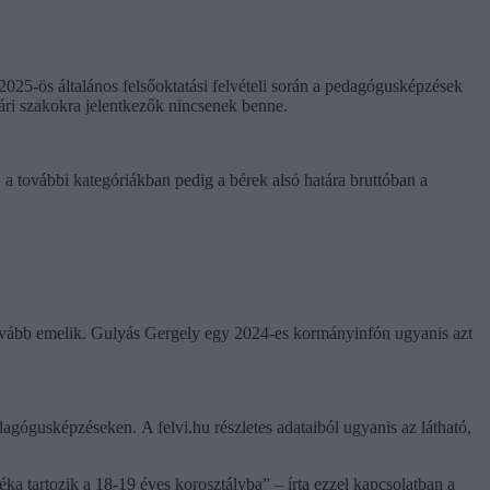
025-ös általános felsőoktatási felvételi során a pedagógusképzések
nári szakokra jelentkezők nincsenek benne.
a további kategóriákban pedig a bérek alsó határa bruttóban a
tovább emelik. Gulyás Gergely egy 2024-es kormányinfón ugyanis azt
dagógusképzéseken. A felvi.hu részletes adataiból ugyanis az látható,
éka tartozik a 18-19 éves korosztályba” – írta ezzel kapcsolatban a