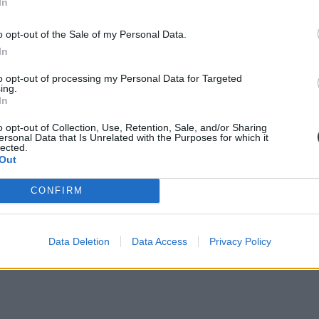
In
o opt-out of the Sale of my Personal Data.
In
to opt-out of processing my Personal Data for Targeted
ormány részéről
ing.
In
kszervezetének elnöke.
o opt-out of Collection, Use, Retention, Sale, and/or Sharing
ersonal Data that Is Unrelated with the Purposes for which it
lected.
Out
CONFIRM
Data Deletion
Data Access
Privacy Policy