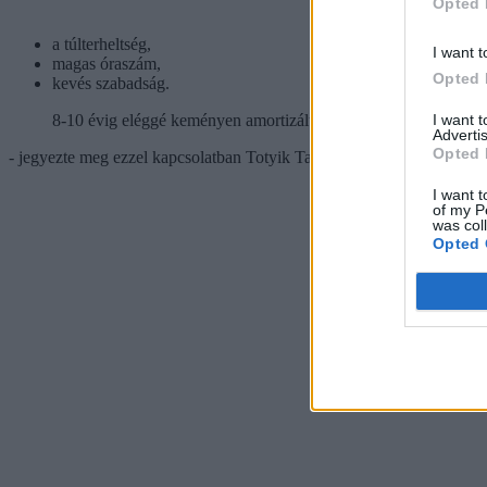
Opted 
a túlterheltség,
I want t
magas óraszám,
Opted 
kevés szabadság.
I want 
8-10 évig eléggé keményen amortizálták a pedagóguspályát a k
Advertis
Opted 
- jegyezte meg ezzel kapcsolatban Totyik Tamás, a Pedagógusok Sza
I want t
of my P
was col
Opted 