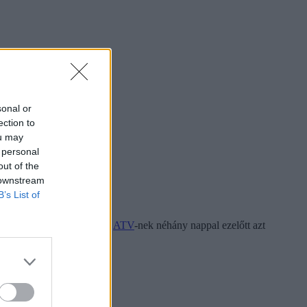
sonal or
ection to
ou may
 personal
out of the
 downstream
B’s List of
shirdetésekben látható. Az
ATV
-nek néhány nappal ezelőtt azt