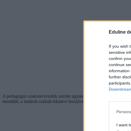
Eduline d
If you wish 
sensitive in
confirm you
continue se
information 
further disc
participants
Downstream 
A pedagógus szakszervezetek szerint ugyanakkor valójában sokkal töb
mondták; a tanárok számát tekintve hozzávetőlegesen körülbelül 16 ez
Persona
I want t