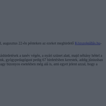
tel, augusztus 22-én pénteken az ezeket meghirdető
Közszolgállás.hu
-
hirdetések a tanév végén, a nyári szünet alatt, majd néhány héttel a
ltunk, gyógypedagógust pedig 67 hirdetésben kerestek, addig júniusban
vagy bizonyos esetekben még alá is, ami egyet jelent azzal, hogy a