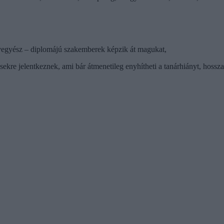
, vegyész – diplomájú szakemberek képzik át magukat,
ekre jelentkeznek, ami bár átmenetileg enyhítheti a tanárhiányt, hossz