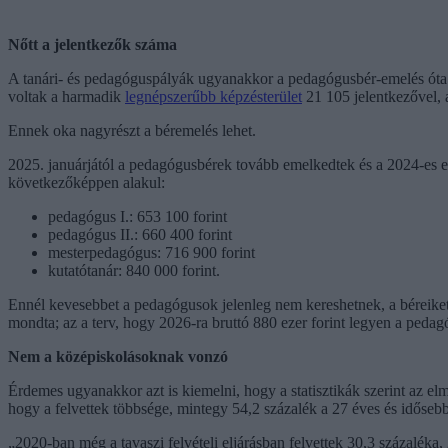
Nőtt a jelentkezők száma
A tanári- és pedagóguspályák ugyanakkor a pedagógusbér-emelés óta v
voltak a harmadik
legnépszerűbb képzésterület
21 105 jelentkezővel, 
Ennek oka nagyrészt a béremelés lehet.
2025. januárjától a pedagógusbérek tovább emelkedtek és a 2024-es em
következőképpen alakul:
pedagógus I.: 653 100 forint
pedagógus II.: 660 400 forint
mesterpedagógus: 716 900 forint
kutatótanár: 840 000 forint.
Ennél kevesebbet a pedagógusok jelenleg nem kereshetnek, a béreike
mondta; az a terv, hogy 2026-ra bruttó 880 ezer forint legyen a pedag
Nem a középiskolásoknak vonzó
Érdemes ugyanakkor azt is kiemelni, hogy a statisztikák szerint az elm
hogy a felvettek többsége, mintegy 54,2 százalék a 27 éves és idősebb
„2020-ban még a tavaszi felvételi eljárásban felvettek 30,3 százaléka,