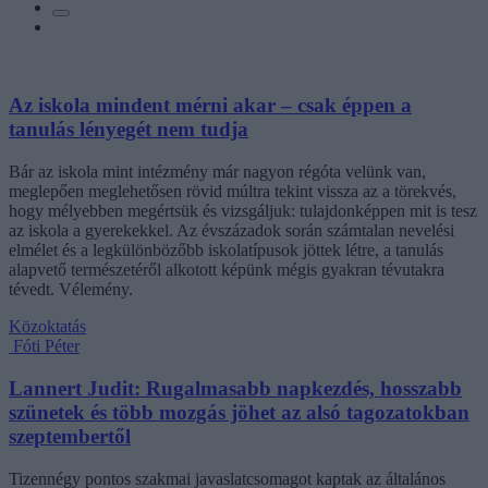
Az iskola mindent mérni akar – csak éppen a
tanulás lényegét nem tudja
Bár az iskola mint intézmény már nagyon régóta velünk van,
meglepően meglehetősen rövid múltra tekint vissza az a törekvés,
hogy mélyebben megértsük és vizsgáljuk: tulajdonképpen mit is tesz
az iskola a gyerekekkel. Az évszázadok során számtalan nevelési
elmélet és a legkülönbözőbb iskolatípusok jöttek létre, a tanulás
alapvető természetéről alkotott képünk mégis gyakran tévutakra
tévedt. Vélemény.
Közoktatás
Fóti Péter
Lannert Judit: Rugalmasabb napkezdés, hosszabb
szünetek és több mozgás jöhet az alsó tagozatokban
szeptembertől
Tizennégy pontos szakmai javaslatcsomagot kaptak az általános