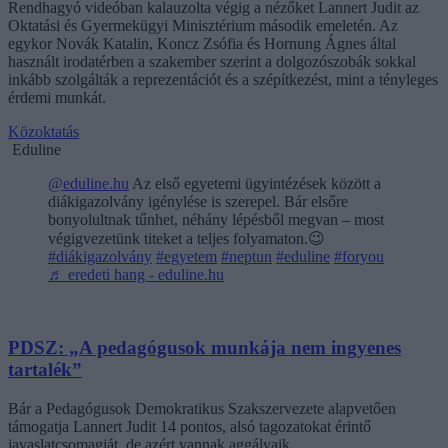
Rendhagyó videóban kalauzolta végig a nézőket Lannert Judit az
Oktatási és Gyermekügyi Minisztérium második emeletén. Az
egykor Novák Katalin, Koncz Zsófia és Hornung Ágnes által
használt irodatérben a szakember szerint a dolgozószobák sokkal
inkább szolgálták a reprezentációt és a szépítkezést, mint a tényleges
érdemi munkát.
Közoktatás
Eduline
@eduline.hu
Az első egyetemi ügyintézések között a
diákigazolvány igénylése is szerepel. Bár elsőre
bonyolultnak tűnhet, néhány lépésből megvan – most
végigvezetünk titeket a teljes folyamaton.😉
#diákigazolvány
#egyetem
#neptun
#eduline
#foryou
♬ eredeti hang - eduline.hu
PDSZ: „A pedagógusok munkája nem ingyenes
tartalék”
Bár a Pedagógusok Demokratikus Szakszervezete alapvetően
támogatja Lannert Judit 14 pontos, alsó tagozatokat érintő
javaslatcsomagját, de azért vannak aggályaik.