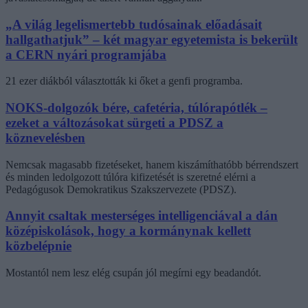
„A világ legelismertebb tudósainak előadásait
hallgathatjuk” – két magyar egyetemista is bekerült
a CERN nyári programjába
21 ezer diákból választották ki őket a genfi programba.
NOKS-dolgozók bére, cafetéria, túlórapótlék –
ezeket a változásokat sürgeti a PDSZ a
köznevelésben
Nemcsak magasabb fizetéseket, hanem kiszámíthatóbb bérrendszert
és minden ledolgozott túlóra kifizetését is szeretné elérni a
Pedagógusok Demokratikus Szakszervezete (PDSZ).
Annyit csaltak mesterséges intelligenciával a dán
középiskolások, hogy a kormánynak kellett
közbelépnie
Mostantól nem lesz elég csupán jól megírni egy beadandót.