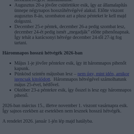
Augusztus 20-a jövőre csütörtökre esik, így az államalapítás
ünnepe négynapos hosszúhétvégévé alakul. Előtte viszont
augusztus 8-án, szombaton azt a plusz pénteket le kell majd
dolgozni.
December 25-e péntek, december 26-a pedig szombat lesz,
december 24-ét pedig ismét „megadják” előtte pihenőnapnak.
Így tehát a karácsonyi hétvége december 24-től 27-ig fog
tartani.
Háromnapos hosszú hétvégék 2026-ban
Május 1-je jövőre péntekre esik, így itt háromnapos pihenőt
kapunk.
Pünkösd szintén májusban lesz –
nem úgy, mint idén, amikor
igencsak kitolódott
. Háromnapos hétvégével számolhatunk
május 25-ével, hétfővel.
Október 23-a péntekre esik, így ősszel is lesz egy háromnapos
pihenő.
2026-ban március 15., illetve november 1. viszont vasárnapra esik.
Így sajnos ezekben az esetekben nem lesznek hosszú hétvégék.
A rendelet 2026. január 1-jén lép majd hatályba.