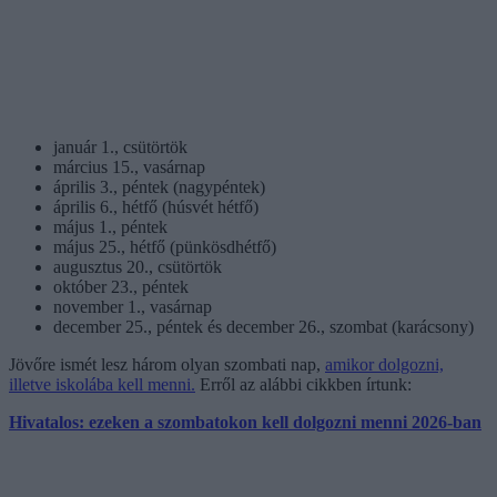
január 1., csütörtök
március 15., vasárnap
április 3., péntek (nagypéntek)
április 6., hétfő (húsvét hétfő)
május 1., péntek
május 25., hétfő (pünkösdhétfő)
augusztus 20., csütörtök
október 23., péntek
november 1., vasárnap
december 25., péntek és december 26., szombat (karácsony)
Jövőre ismét lesz három olyan szombati nap,
amikor dolgozni,
illetve iskolába kell menni.
Erről az alábbi cikkben írtunk:
Hivatalos: ezeken a szombatokon kell dolgozni menni 2026-ban