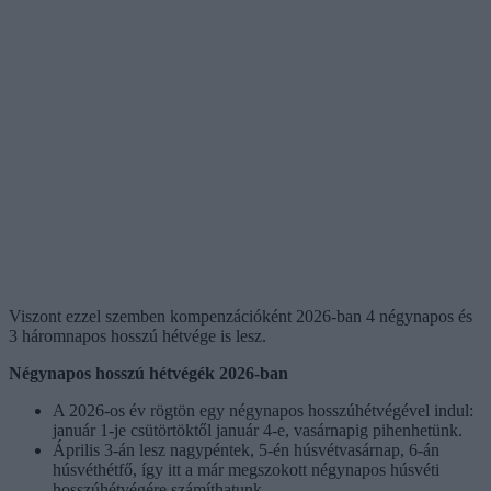
Viszont ezzel szemben kompenzációként 2026-ban 4 négynapos és
3 háromnapos hosszú hétvége is lesz.
Négynapos hosszú hétvégék 2026-ban
A 2026-os év rögtön egy négynapos hosszúhétvégével indul:
január 1-je csütörtöktől január 4-e, vasárnapig pihenhetünk.
Április 3-án lesz nagypéntek, 5-én húsvétvasárnap, 6-án
húsvéthétfő, így itt a már megszokott négynapos húsvéti
hosszúhétvégére számíthatunk.