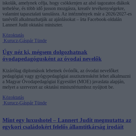
iskolák, amelynek célja, hogy csökkenjen az alsó tagozatos diákok
terhelése, és több idő jusson mozgásra, kreatív tevékenységekre,
valamint tapasztalati tanulásra. Az intézmények már a 2026/2027-es
tanévtől alkalmazhatják az ajánlásokat – írta Facebook-oldalán
Lannert Judit oktatási miniszter.
Közoktatás
Kurucz-Gáspár Tünde
Úgy néz ki, mégsem dolgozhatnak
óvodapedagógusként az óvodai nevelők
Kizárólag diplomások lehetnek óvónők, az óvodai nevelőket
pedagógiai vagy gyógypedagógiai asszisztensként lehet alkalmazni
a Magyar Óvodapedagógiai Egyesület (MOE) javaslata alapján,
melyet a szervezet az oktatási minisztériumhoz nyújtott be.
Közoktatás
Kurucz-Gáspár Tünde
Mint egy luxushotel – Lannert Judit megmutatta az
egykori családokért felelős államtitkárság irodáit