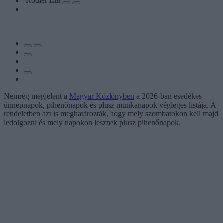
Rodler Lili
Nemrég megjelent a
Magyar Közlönyben
a 2026-ban esedékes
ünnepnapok, pihenőnapok és plusz munkanapok végleges listája. A
rendeletben azt is meghatározták, hogy mely szombatokon kell majd
ledolgozni és mely napokon lesznek plusz pihenőnapok.