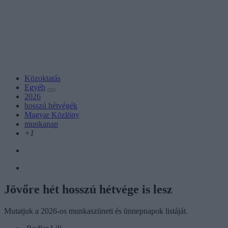
Közoktatás
Egyéb
2026
hosszú hétvégék
Magyar Közlöny
munkanap
+1
Jövőre hét hosszú hétvége is lesz
Mutatjuk a 2026-os munkaszüneti és ünnepnapok listáját.