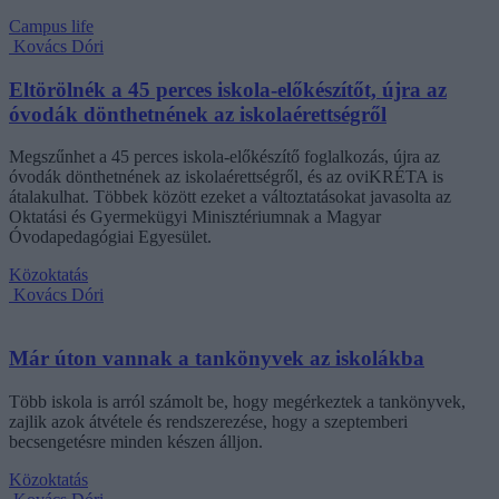
Campus life
Kovács Dóri
Eltörölnék a 45 perces iskola-előkészítőt, újra az
óvodák dönthetnének az iskolaérettségről
Megszűnhet a 45 perces iskola-előkészítő foglalkozás, újra az
óvodák dönthetnének az iskolaérettségről, és az oviKRÉTA is
átalakulhat. Többek között ezeket a változtatásokat javasolta az
Oktatási és Gyermekügyi Minisztériumnak a Magyar
Óvodapedagógiai Egyesület.
Közoktatás
Kovács Dóri
Már úton vannak a tankönyvek az iskolákba
Több iskola is arról számolt be, hogy megérkeztek a tankönyvek,
zajlik azok átvétele és rendszerezése, hogy a szeptemberi
becsengetésre minden készen álljon.
Közoktatás