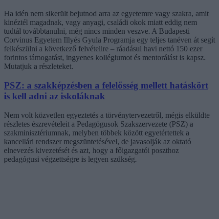
Ha idén nem sikerült bejutnod arra az egyetemre vagy szakra, amit
kinéztél magadnak, vagy anyagi, családi okok miatt eddig nem
tudtál továbbtanulni, még nincs minden veszve. A Budapesti
Corvinus Egyetem Illyés Gyula Programja egy teljes tanéven át segít
felkészülni a következő felvételire – ráadásul havi nettó 150 ezer
forintos támogatást, ingyenes kollégiumot és mentorálást is kapsz.
Mutatjuk a részleteket.
PSZ: a szakképzésben a felelősség mellett hatáskört
is kell adni az iskoláknak
Nem volt közvetlen egyeztetés a törvénytervezetről, mégis elküldte
részletes észrevételeit a Pedagógusok Szakszervezete (PSZ) a
szakminisztériumnak, melyben többek között egyetértettek a
kancellári rendszer megszüntetésével, de javasolják az oktató
elnevezés kivezetését és azt, hogy a főigazgatói poszthoz
pedagógusi végzettségre is legyen szükség.