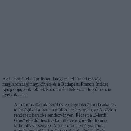
Az intézménybe áprilisban látogatott el Franciaország
magyarországi nagykövete és a Budapesti Francia Intézet
igazgatója, akik többek között méltatták az ott folyó francia
nyelvoktatást.
A trefortos diákok évről évre megmutatják tudásukat és
tehetségüket a francia műfordítóversenyen, az Aszódon
rendezett karaoke rendezvényen, Pécsett a „Mardi
Gras” előadói fesztiválon, illetve a gödöllői francia
kulturális versenyen. A frankofónia világnapján a
gimnázium aulája kávéházzá alakul, ahol a „Café