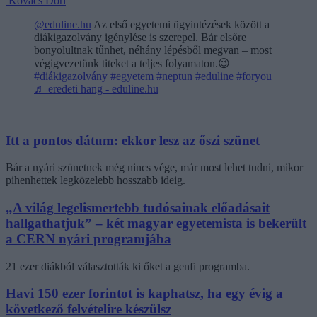
Kovács Dóri
@eduline.hu
Az első egyetemi ügyintézések között a
diákigazolvány igénylése is szerepel. Bár elsőre
bonyolultnak tűnhet, néhány lépésből megvan – most
végigvezetünk titeket a teljes folyamaton.😉
#diákigazolvány
#egyetem
#neptun
#eduline
#foryou
♬ eredeti hang - eduline.hu
Itt a pontos dátum: ekkor lesz az őszi szünet
Bár a nyári szünetnek még nincs vége, már most lehet tudni, mikor
pihenhettek legközelebb hosszabb ideig.
„A világ legelismertebb tudósainak előadásait
hallgathatjuk” – két magyar egyetemista is bekerült
a CERN nyári programjába
21 ezer diákból választották ki őket a genfi programba.
Havi 150 ezer forintot is kaphatsz, ha egy évig a
következő felvételire készülsz