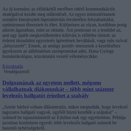
Az új kormány az elődökétől merőben eltérő kommunikációs
stratégiával kezdte meg működését. Az egyes minisztériumok
szintjére kiterjesztett hiperaktivitás érezhetően felszabadulást,
optimizmust ébresztett és éltet. Különösen az olyan, korábban porig
alázott ágazatban, mint az oktatás. Ám pontosan ez a lendület az,
ami egy újabb megkerülhetetlen kihívást is előtérbe rántott: az
érdemi társadalmi egyeztetés ígéretének beváltását, vagy más szóval
„kényszerét”. Ennek, az amúgy pozitív stressznek a kezeléséhez
igyekszem az alábbiakban szempontokat adni. Hana György
humánökológus, közoktatási vezető véleménycikke.
Közoktatás
Vendégszerző
Dolgoznának az egyetem mellett, mégsem
vállalhatnak diákmunkát – több mint százezer
levelezős hallgatót érinthet a szabály
„Szinte bárhol voltam állásinterjún, mikor megtudták, hogy levelező
tagozatos hallgató vagyok, egyből húzni kezdték a szájukat” –
számolt be tapasztalatairól az Eduline-nak egy egyetemista. Példája
azonban korántsem egyedi: több levelezős hallgató számolt be
hasonló nehézségekről.