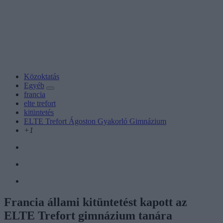
Közoktatás
Egyéb
francia
elte trefort
kitüntetés
ELTE Trefort Ágoston Gyakorló Gimnázium
+1
Francia állami kitüntetést kapott az
ELTE Trefort gimnázium tanára