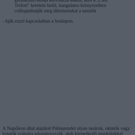
Trefort” keretein belül, hangulatos környezetben
csillogtathatják meg tálentumukat a tanulók
- írják ezzel kapcsolatban a honlapon.
A Napóleon által alapított Pálmarendet olyan tanárok, oktatók vagy
kutatók számára adományozzák, akik kiemelkedő munkájukkal