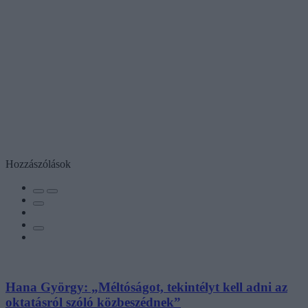
Hozzászólások
Hana György: „Méltóságot, tekintélyt kell adni az
oktatásról szóló közbeszédnek”