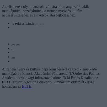
Az elismerést olyan tanárok számára adományozzák, akik
munkájukkal hozzájárulnak a francia nyelv és kultúra
népszerűsítéséhez és a nyelvoktatás fejlődéséhez.
Székács Linda
A francia nyelv és kultúra népszerűsítéséért végzett kiemelkedő
munkájáért a Francia Akadémiai Pálmarend (L’Ordre des Palmes
Académiques) lovagi fokozatával tüntették ki Erdős Katalint, az
ELTE Trefort Ágoston Gyakorló Gimnázium oktatóját - írja a
honlapján az
ELTE.