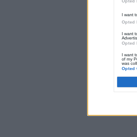
Opted 
I want t
Opted 
I want 
Advertis
Opted 
I want t
of my P
was col
Opted 