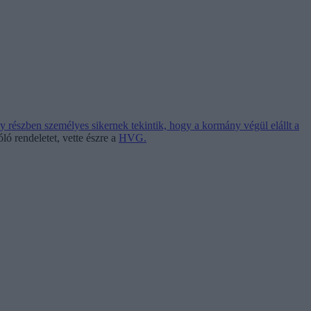
így részben személyes sikernek tekintik, hogy a kormány végül elállt a
ló rendeletet, vette észre a
HVG.