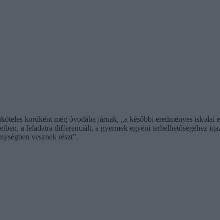
köteles korúként még óvodába járnak, „a későbbi eredményes iskolai el
ben, a feladatra differenciált, a gyermek egyéni terhelhetőségéhez igaz
kenységben vesznek részt”.