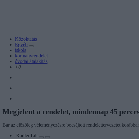
Közoktatás
Egyéb
iskola
kormányrendelet
óvodai átalakítás
+0
Megjelent a rendelet, mindennap 45 perces
Bár az előzőleg véleményezésre bocsájtott rendelettervezetet korábban
Rodler Lili