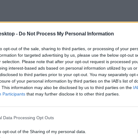
esktop -
Do Not Process My Personal Information
to opt-out of the sale, sharing to third parties, or processing of your per
formation for targeted advertising by us, please use the below opt-out s
r selection. Please note that after your opt-out request is processed y
eing interest-based ads based on personal information utilized by us or
disclosed to third parties prior to your opt-out. You may separately opt-
losure of your personal information by third parties on the IAB’s list of
. This information may also be disclosed by us to third parties on the
IA
pedagógiai alapelvei miként vannak többek között meghatározva: „a gyer
Participants
that may further disclose it to other third parties.
d joga és kötelessége, és ebben az óvodák kiegészítő, esetenként hátrá
az emberi jogok és a gyermeket megillető jogok tiszteletben tartásával 
l Data Processing Opt Outs
o opt-out of the Sharing of my personal data.