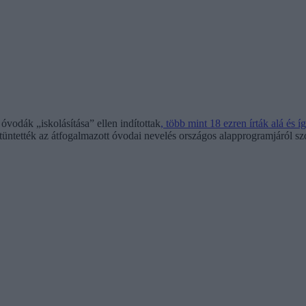
óvodák „iskolásítása” ellen indítottak
, több mint 18 ezren írták alá és 
tüntették az átfogalmazott óvodai nevelés országos alapprogramjáról szó