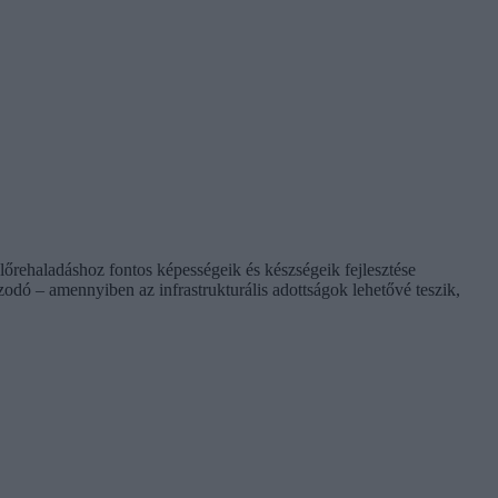
őrehaladáshoz fontos képességeik és készségeik fejlesztése
odó – amennyiben az infrastrukturális adottságok lehetővé teszik,