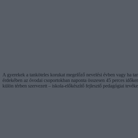
A gyerekek a tanköteles korukat megelőző nevelési évben vagy ha tan
érdekében az óvodai csoportokban naponta összesen 45 perces időkeret
külön térben szervezett – iskola-előkészítő fejlesztő pedagógiai tevé