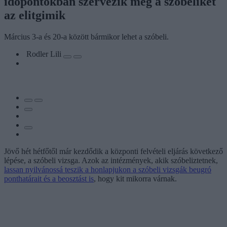
időpontokban szervezik meg a szóbeliket
az elitgimik
Március 3-a és 20-a között bármikor lehet a szóbeli.
Rodler Lili
Jövő hét hétfőtől már kezdődik a központi felvételi eljárás következő
lépése, a szóbeli vizsga. Azok az intézmények, akik szóbeliztetnek,
lassan nyilvánossá teszik a honlapjukon a szóbeli vizsgák beugró
ponthatárait és a beosztást is
, hogy kit mikorra várnak.