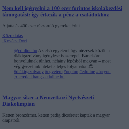
Nem kell igényelni a 100 ezer forintos iskolakezdési
támogatást: így érkezik a pénz a családokhoz
A juttatás 400 ezer rászoruló gyereket érint.
Közoktatás
Kovács Dóri
@eduline.hu
Az első egyetemi ügyintézések között a
diákigazolvány igénylése is szerepel. Bár elsőre
bonyolultnak tűnhet, néhány lépésből megvan – most
végigvezetünk titeket a teljes folyamaton.😉
#diákigazolvány
#egyetem
#neptun
#eduline
#foryou
♬ eredeti hang - eduline.hu
Magyar siker a Nemzetközi Nyelvészeti
Diákolimpián
Ketten bronzérmet, ketten pedig dicséretet kaptak a magyar
csapatból.