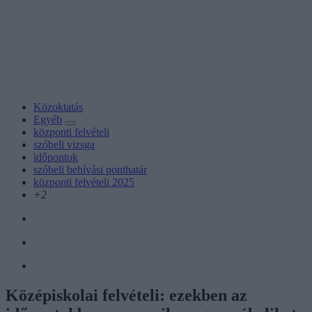
Közoktatás
Egyéb
központi felvételi
szóbeli vizsga
időpontok
szóbeli behívási ponthatár
központi felvételi 2025
+2
Középiskolai felvételi: ezekben az