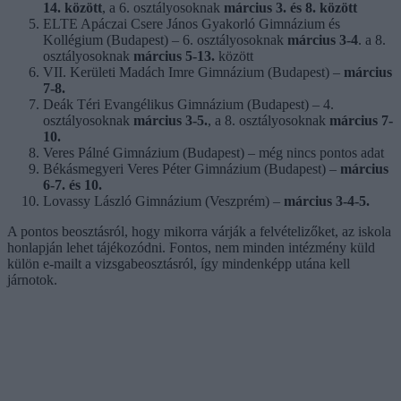
14. között
, a 6. osztályosoknak
március 3. és 8. között
ELTE Apáczai Csere János Gyakorló Gimnázium és
Kollégium (Budapest) – 6. osztályosoknak
március 3-4
. a 8.
osztályosoknak
március 5-13.
között
VII. Kerületi Madách Imre Gimnázium (Budapest) –
március
7-8.
Deák Téri Evangélikus Gimnázium (Budapest) – 4.
osztályosoknak
március 3-5.
, a 8. osztályosoknak
március 7-
10.
Veres Pálné Gimnázium (Budapest) – még nincs pontos adat
Békásmegyeri Veres Péter Gimnázium (Budapest) –
március
6-7. és 10.
Lovassy László Gimnázium (Veszprém) –
március 3-4-5.
A pontos beosztásról, hogy mikorra várják a felvételizőket, az iskola
honlapján lehet tájékozódni. Fontos, nem minden intézmény küld
külön e-mailt a vizsgabeosztásról, így mindenképp utána kell
járnotok.