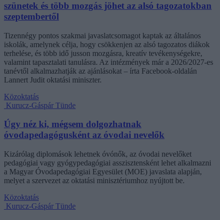
szünetek és több mozgás jöhet az alsó tagozatokban
szeptembertől
Tizennégy pontos szakmai javaslatcsomagot kaptak az általános
iskolák, amelynek célja, hogy csökkenjen az alsó tagozatos diákok
terhelése, és több idő jusson mozgásra, kreatív tevékenységekre,
valamint tapasztalati tanulásra. Az intézmények már a 2026/2027-es
tanévtől alkalmazhatják az ajánlásokat – írta Facebook-oldalán
Lannert Judit oktatási miniszter.
Közoktatás
Kurucz-Gáspár Tünde
Úgy néz ki, mégsem dolgozhatnak
óvodapedagógusként az óvodai nevelők
Kizárólag diplomások lehetnek óvónők, az óvodai nevelőket
pedagógiai vagy gyógypedagógiai asszisztensként lehet alkalmazni
a Magyar Óvodapedagógiai Egyesület (MOE) javaslata alapján,
melyet a szervezet az oktatási minisztériumhoz nyújtott be.
Közoktatás
Kurucz-Gáspár Tünde