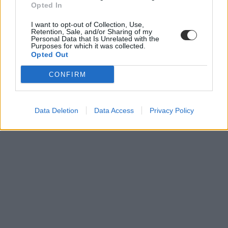
Opted In
központi felvételi
I want to opt-out of Collection, Use,
Retention, Sale, and/or Sharing of my
szóbeli vizsga
Personal Data that Is Unrelated with the
időpontok
Purposes for which it was collected.
szóbeli behívási ponthatár
Opted Out
központi felvételi 2025
CONFIRM
Data Deletion
Data Access
Privacy Policy