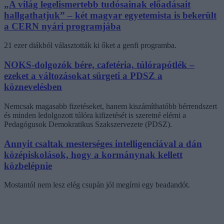
„A világ legelismertebb tudósainak előadásait
hallgathatjuk” – két magyar egyetemista is bekerült
a CERN nyári programjába
21 ezer diákból választották ki őket a genfi programba.
NOKS-dolgozók bére, cafetéria, túlórapótlék –
ezeket a változásokat sürgeti a PDSZ a
köznevelésben
Nemcsak magasabb fizetéseket, hanem kiszámíthatóbb bérrendszert
és minden ledolgozott túlóra kifizetését is szeretné elérni a
Pedagógusok Demokratikus Szakszervezete (PDSZ).
Annyit csaltak mesterséges intelligenciával a dán
középiskolások, hogy a kormánynak kellett
közbelépnie
Mostantól nem lesz elég csupán jól megírni egy beadandót.