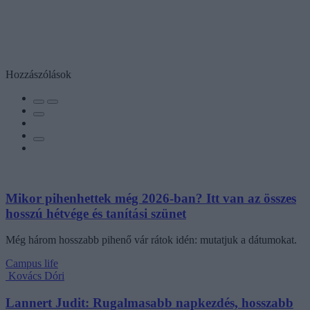
Hozzászólások
Mikor pihenhettek még 2026-ban? Itt van az összes
hosszú hétvége és tanítási szünet
Még három hosszabb pihenő vár rátok idén: mutatjuk a dátumokat.
Campus life
Kovács Dóri
Lannert Judit: Rugalmasabb napkezdés, hosszabb