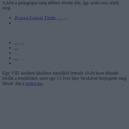
A kést a pedagógus még időben elvette tőle, így senki sem sérült
meg.
Kurucz-Gáspár Tünde
Egy VIII. kerületi általános iskolából február 10-én kora délután
hívták a rendőröket, mert egy 12 éves lány bicskával fenyegette meg
társait -írja a
police.hu
.