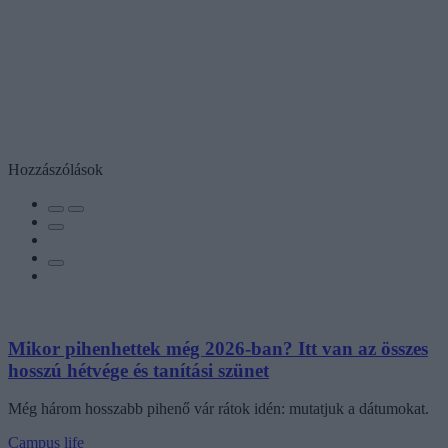
Hozzászólások
Mikor pihenhettek még 2026-ban? Itt van az összes
hosszú hétvége és tanítási szünet
Még három hosszabb pihenő vár rátok idén: mutatjuk a dátumokat.
Campus life