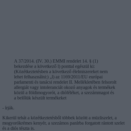
A 37/2014. (IV. 30.) EMMI rendelet 14. § (1)
bekezdése a következő l) ponttal egészül ki:
(Közétkeztetésben a következő élelmiszereket nem
lehet felhasználni:) „l) az 1169/2011/EU európai
parlamenti és tanácsi rendelet II. Mellékletében felsorolt
allergiát vagy intoleranciát okozó anyagok és termékek
közül a földimogyorót, a dióféléket, a szezámmagot és
a belőlük készült termékeket
- írják.
Kikerül tehát a közétkeztetésből többek között a müzliszelet, a
mogyorókrémes kenyér, a szezámos panírba forgatott rántott szelet
és a diós tészta is.