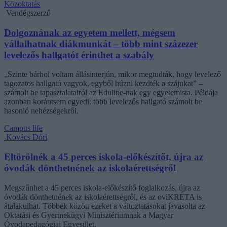
Közoktatás
Vendégszerző
Dolgoznának az egyetem mellett, mégsem
vállalhatnak diákmunkát – több mint százezer
levelezős hallgatót érinthet a szabály
„Szinte bárhol voltam állásinterjún, mikor megtudták, hogy levelező
tagozatos hallgató vagyok, egyből húzni kezdték a szájukat” –
számolt be tapasztalatairól az Eduline-nak egy egyetemista. Példája
azonban korántsem egyedi: több levelezős hallgató számolt be
hasonló nehézségekről.
Campus life
Kovács Dóri
Eltörölnék a 45 perces iskola-előkészítőt, újra az
óvodák dönthetnének az iskolaérettségről
Megszűnhet a 45 perces iskola-előkészítő foglalkozás, újra az
óvodák dönthetnének az iskolaérettségről, és az oviKRÉTA is
átalakulhat. Többek között ezeket a változtatásokat javasolta az
Oktatási és Gyermekügyi Minisztériumnak a Magyar
Óvodapedagógiai Egyesület.