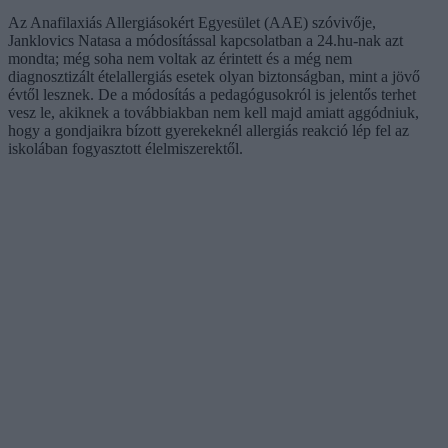
Az Anafilaxiás Allergiásokért Egyesület (AAE) szóvivője,
Janklovics Natasa a módosítással kapcsolatban a 24.hu-nak azt
mondta; még soha nem voltak az érintett és a még nem
diagnosztizált ételallergiás esetek olyan biztonságban, mint a jövő
évtől lesznek. De a módosítás a pedagógusokról is jelentős terhet
vesz le, akiknek a továbbiakban nem kell majd amiatt aggódniuk,
hogy a gondjaikra bízott gyerekeknél allergiás reakció lép fel az
iskolában fogyasztott élelmiszerektől.