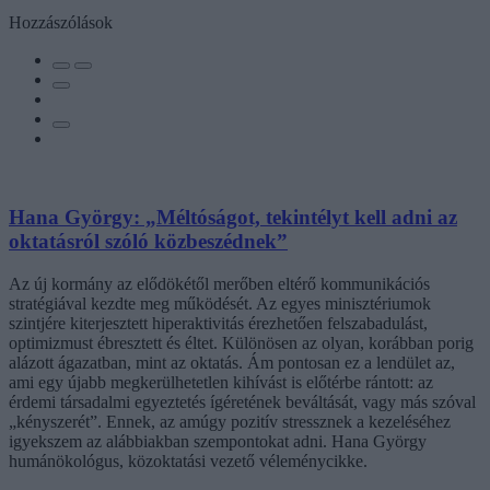
Hozzászólások
Hana György: „Méltóságot, tekintélyt kell adni az
oktatásról szóló közbeszédnek”
Az új kormány az elődökétől merőben eltérő kommunikációs
stratégiával kezdte meg működését. Az egyes minisztériumok
szintjére kiterjesztett hiperaktivitás érezhetően felszabadulást,
optimizmust ébresztett és éltet. Különösen az olyan, korábban porig
alázott ágazatban, mint az oktatás. Ám pontosan ez a lendület az,
ami egy újabb megkerülhetetlen kihívást is előtérbe rántott: az
érdemi társadalmi egyeztetés ígéretének beváltását, vagy más szóval
„kényszerét”. Ennek, az amúgy pozitív stressznek a kezeléséhez
igyekszem az alábbiakban szempontokat adni. Hana György
humánökológus, közoktatási vezető véleménycikke.