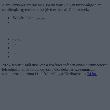
A szakemberek szerint még sosem voltak olyan biztonságban az
ételallergiás gyerekek, mint jövő év februárjától lesznek.
Székács Linda
2025. február 9-től tilos lesz a közétkeztetésben olyan élelmiszereket
felszolgálni, amik földimogyorót, dióféléket és szezámmagot
tartalmaznak - szúrta ki a hétfői Magyar Közlönyben a
24.hu.