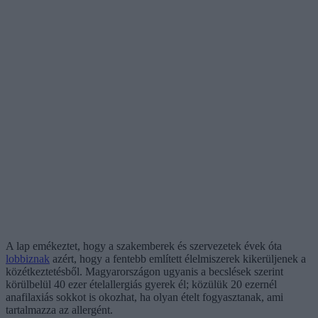
A lap emékeztet, hogy a szakemberek és szervezetek évek óta
lobbiznak
azért, hogy a fentebb említett élelmiszerek kikerüljenek a
közétkeztetésből. Magyarországon ugyanis a becslések szerint
körülbelül 40 ezer ételallergiás gyerek él; közülük 20 ezernél
anafilaxiás sokkot is okozhat, ha olyan ételt fogyasztanak, ami
tartalmazza az allergént.