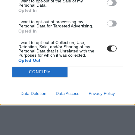
I want to opt-out of the Sale of my
ételallergia
Personal Data.
Magyar Közlöny
Opted In
I want to opt-out of processing my
Personal Data for Targeted Advertising.
Opted In
I want to opt-out of Collection, Use,
Retention, Sale, and/or Sharing of my
Personal Data that Is Unrelated with the
Purposes for which it was collected.
Opted Out
CONFIRM
Data Deletion
Data Access
Privacy Policy