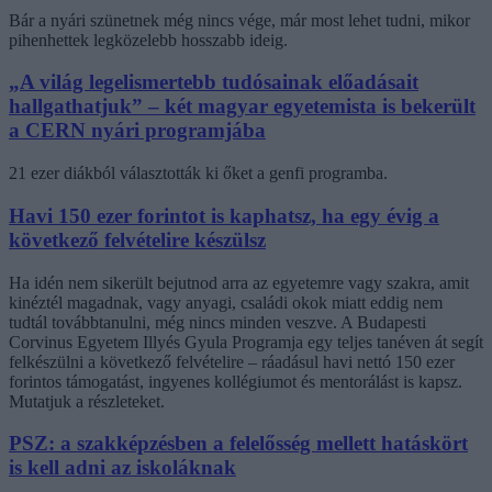
Bár a nyári szünetnek még nincs vége, már most lehet tudni, mikor
pihenhettek legközelebb hosszabb ideig.
„A világ legelismertebb tudósainak előadásait
hallgathatjuk” – két magyar egyetemista is bekerült
a CERN nyári programjába
21 ezer diákból választották ki őket a genfi programba.
Havi 150 ezer forintot is kaphatsz, ha egy évig a
következő felvételire készülsz
Ha idén nem sikerült bejutnod arra az egyetemre vagy szakra, amit
kinéztél magadnak, vagy anyagi, családi okok miatt eddig nem
tudtál továbbtanulni, még nincs minden veszve. A Budapesti
Corvinus Egyetem Illyés Gyula Programja egy teljes tanéven át segít
felkészülni a következő felvételire – ráadásul havi nettó 150 ezer
forintos támogatást, ingyenes kollégiumot és mentorálást is kapsz.
Mutatjuk a részleteket.
PSZ: a szakképzésben a felelősség mellett hatáskört
is kell adni az iskoláknak