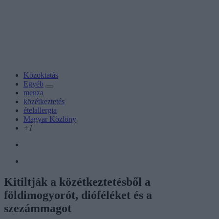
Közoktatás
Egyéb
menza
közétkeztetés
ételallergia
Magyar Közlöny
+1
Kitiltják a közétkeztetésből a
földimogyorót, dióféléket és a
szezámmagot