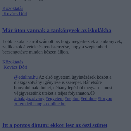
Közoktatás
Kovács Dóri
Már úton vannak a tankönyvek az iskolákba
Több iskola is arról számolt be, hogy megérkeztek a tankönyvek,
zajlik azok átvétele és rendszerezése, hogy a szeptemberi
becsengetésre minden készen álljon.
Közoktatás
Kovács Dóri
@eduline.hu
Az első egyetemi ügyintézések között a
diákigazolvány igénylése is szerepel. Bár elsőre
bonyolultnak tűnhet, néhány lépésből megvan – most
végigvezetünk titeket a teljes folyamaton.😉
#diákigazolvány
#egyetem
#neptun
#eduline
#foryou
♬ eredeti hang - eduline.hu
Itt a pontos dátum: ekkor lesz az őszi szünet