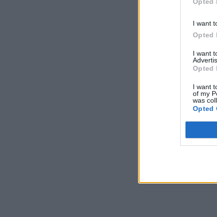
Opted 
I want t
Opted 
I want 
Advertis
Opted 
I want t
of my P
was col
Opted 