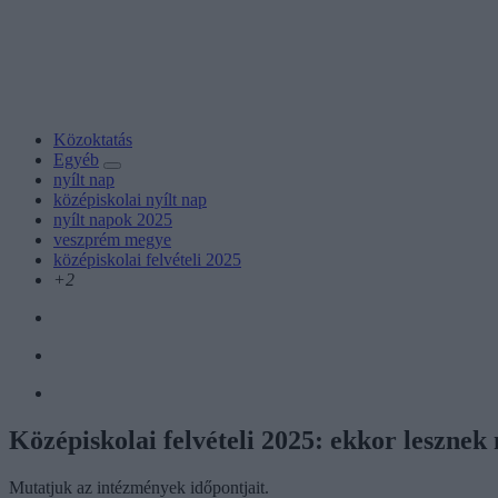
Közoktatás
Egyéb
nyílt nap
középiskolai nyílt nap
nyílt napok 2025
veszprém megye
középiskolai felvételi 2025
+2
Középiskolai felvételi 2025: ekkor leszne
Mutatjuk az intézmények időpontjait.