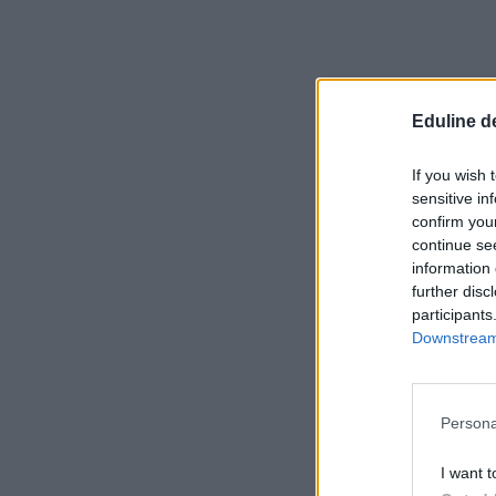
Eduline d
If you wish 
sensitive in
confirm you
continue se
information 
further disc
participants
Downstream 
Persona
I want t