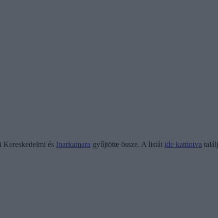
i Kereskedelmi és
Iparkamara
gyűjtötte össze. A listát
ide kattintva
talál