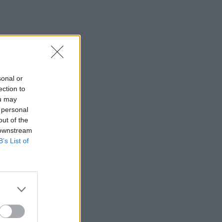
sonal or
ection to
ou may
 personal
out of the
 downstream
B’s List of