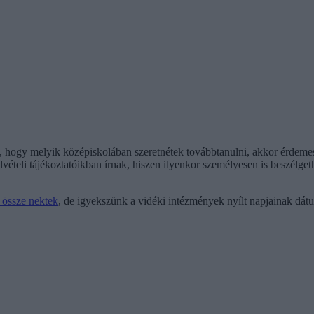
 hogy melyik középiskolában szeretnétek továbbtanulni, akkor érdemes 
vételi tájékoztatóikban írnak, hiszen ilyenkor személyesen is beszélgeth
 össze nektek
, de igyekszünk a vidéki intézmények nyílt napjainak dátu