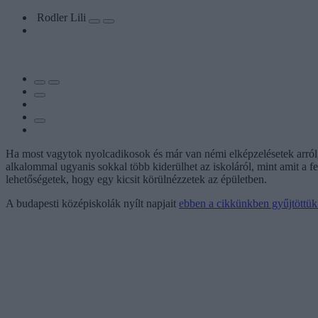
Rodler Lili
Ha most vagytok nyolcadikosok és már van némi elképzelésetek arról,
alkalommal ugyanis sokkal több kiderülhet az iskoláról, mint amit a fel
lehetőségetek, hogy egy kicsit körülnézzetek az épületben.
A budapesti középiskolák nyílt napjait
ebben a cikkünkben gyűjtöttük