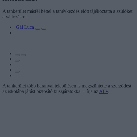
A tankerület másfél héttel a tanévkezdés előtt tájékoztatta a szülőket
a változásról.
Gál Luca
A tankerület több baranyai településen is megszüntette a szerződést
az iskolába járást biztosító buszjáratokkal – írja az
ATV
.