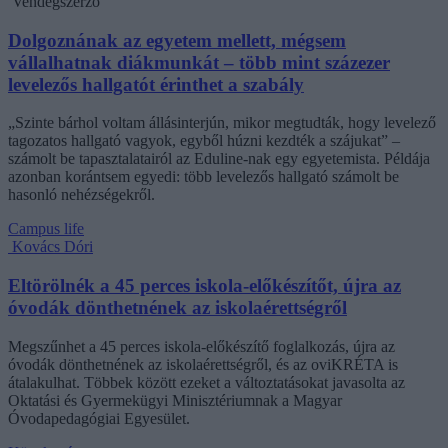
Vendégszerző
Dolgoznának az egyetem mellett, mégsem
vállalhatnak diákmunkát – több mint százezer
levelezős hallgatót érinthet a szabály
„Szinte bárhol voltam állásinterjún, mikor megtudták, hogy levelező
tagozatos hallgató vagyok, egyből húzni kezdték a szájukat” –
számolt be tapasztalatairól az Eduline-nak egy egyetemista. Példája
azonban korántsem egyedi: több levelezős hallgató számolt be
hasonló nehézségekről.
Campus life
Kovács Dóri
Eltörölnék a 45 perces iskola-előkészítőt, újra az
óvodák dönthetnének az iskolaérettségről
Megszűnhet a 45 perces iskola-előkészítő foglalkozás, újra az
óvodák dönthetnének az iskolaérettségről, és az oviKRÉTA is
átalakulhat. Többek között ezeket a változtatásokat javasolta az
Oktatási és Gyermekügyi Minisztériumnak a Magyar
Óvodapedagógiai Egyesület.