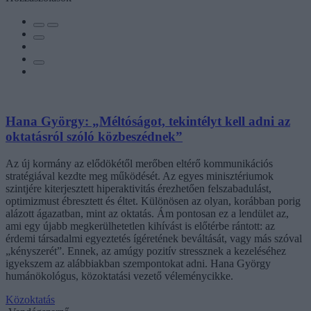
Hana György: „Méltóságot, tekintélyt kell adni az
oktatásról szóló közbeszédnek”
Az új kormány az elődökétől merőben eltérő kommunikációs
stratégiával kezdte meg működését. Az egyes minisztériumok
szintjére kiterjesztett hiperaktivitás érezhetően felszabadulást,
optimizmust ébresztett és éltet. Különösen az olyan, korábban porig
alázott ágazatban, mint az oktatás. Ám pontosan ez a lendület az,
ami egy újabb megkerülhetetlen kihívást is előtérbe rántott: az
érdemi társadalmi egyeztetés ígéretének beváltását, vagy más szóval
„kényszerét”. Ennek, az amúgy pozitív stressznek a kezeléséhez
igyekszem az alábbiakban szempontokat adni. Hana György
humánökológus, közoktatási vezető véleménycikke.
Közoktatás