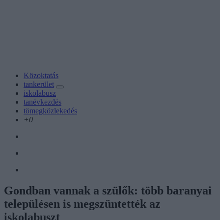
Közoktatás
tankerület
iskolabusz
tanévkezdés
tömegközlekedés
+0
Gondban vannak a szülők: több baranyai
településen is megszüntették az
iskolabuszt