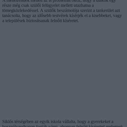
A menetrendek mellett az is problémát okoz, hogy a diákok egy
része még csak szülői felügyelet mellett utazhatna a
tömegközlekedéssel. A szülők beszámolója szerint a tankerület azt
tanácsolta, hogy az idősebb testvérek kísérjék el a kisebbeket, vagy
a települések biztosítsanak felnőtt kíséretet.
Siklós térségében az egyik iskola vállalta, hogy a gyerekeket a
buszpályaudvaron fogják várni, ahonnan felnőtt kísérettel mehetnek