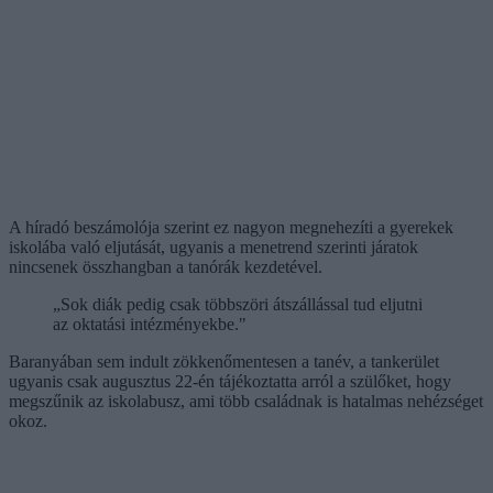
A híradó beszámolója szerint ez nagyon megnehezíti a gyerekek
iskolába való eljutását, ugyanis a menetrend szerinti járatok
nincsenek összhangban a tanórák kezdetével.
„Sok diák pedig csak többszöri átszállással tud eljutni
az oktatási intézményekbe."
Baranyában sem indult zökkenőmentesen a tanév, a tankerület
ugyanis csak augusztus 22-én tájékoztatta arról a szülőket, hogy
megszűnik az iskolabusz, ami több családnak is hatalmas nehézséget
okoz.