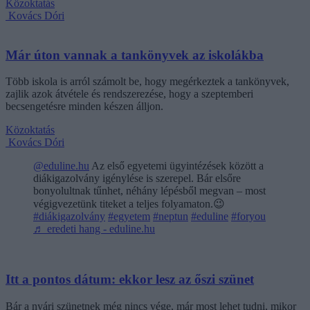
Közoktatás
Kovács Dóri
Már úton vannak a tankönyvek az iskolákba
Több iskola is arról számolt be, hogy megérkeztek a tankönyvek,
zajlik azok átvétele és rendszerezése, hogy a szeptemberi
becsengetésre minden készen álljon.
Közoktatás
Kovács Dóri
@eduline.hu
Az első egyetemi ügyintézések között a
diákigazolvány igénylése is szerepel. Bár elsőre
bonyolultnak tűnhet, néhány lépésből megvan – most
végigvezetünk titeket a teljes folyamaton.😉
#diákigazolvány
#egyetem
#neptun
#eduline
#foryou
♬ eredeti hang - eduline.hu
Itt a pontos dátum: ekkor lesz az őszi szünet
Bár a nyári szünetnek még nincs vége, már most lehet tudni, mikor