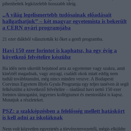
pihenhettek legközelebb hosszabb ideig.
„A világ legelismertebb tudósainak előadásait
hallgathatjuk” – két magyar egyetemista is bekerült
a CERN nyári programjába
21 ezer diákból választották ki őket a genfi programba.
Havi 150 ezer forintot is kaphatsz, ha egy évig a
következő felvételire készülsz
Ha idén nem sikerült bejutnod arra az egyetemre vagy szakra, amit
kinéztél magadnak, vagy anyagi, családi okok miatt eddig nem
tudtál továbbtanulni, még nincs minden veszve. A Budapesti
Corvinus Egyetem Illyés Gyula Programja egy teljes tanéven át segít
felkészülni a következő felvételire – ráadásul havi nettó 150 ezer
forintos támogatást, ingyenes kollégiumot és mentorálást is kapsz.
Mutatjuk a részleteket.
PSZ: a szakképzésben a felelősség mellett hatáskört
is kell adni az iskoláknak
Nem volt közvetlen egyeztetés a törvénytervezetről, mégis elküldte