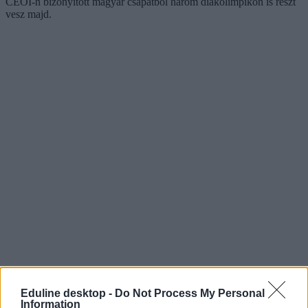
CEOI-n bizonyított magyar csapatból három diákolimpikon is részt
vesz majd.
Eduline desktop -
Do Not Process My Personal
Information