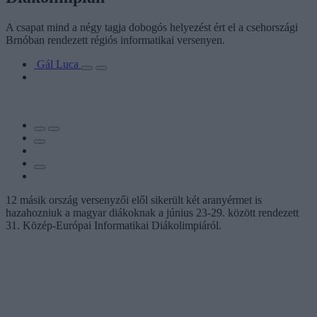
A csapat mind a négy tagja dobogós helyezést ért el a csehországi
Brnóban rendezett régiós informatikai versenyen.
Gál Luca
12 másik ország versenyzői elől sikerült két aranyérmet is
hazahozniuk a magyar diákoknak a június 23-29. között rendezett
31. Közép-Európai Informatikai Diákolimpiáról.