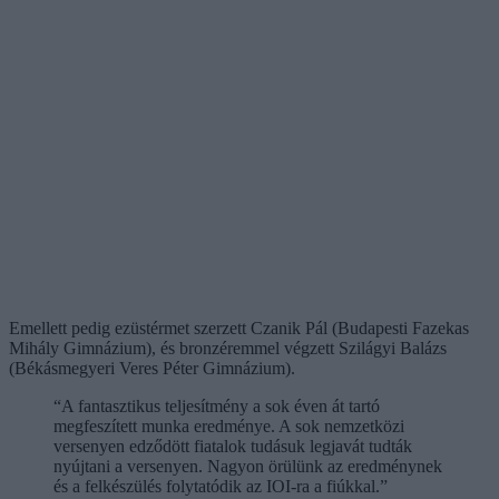
Emellett pedig ezüstérmet szerzett Czanik Pál (Budapesti Fazekas
Mihály Gimnázium), és bronzéremmel végzett Szilágyi Balázs
(Békásmegyeri Veres Péter Gimnázium).
“A fantasztikus teljesítmény a sok éven át tartó
megfeszített munka eredménye. A sok nemzetközi
versenyen edződött fiatalok tudásuk legjavát tudták
nyújtani a versenyen. Nagyon örülünk az eredménynek
és a felkészülés folytatódik az IOI-ra a fiúkkal.”