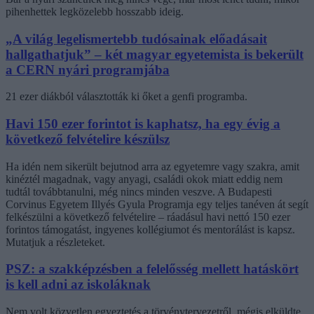
pihenhettek legközelebb hosszabb ideig.
„A világ legelismertebb tudósainak előadásait
hallgathatjuk” – két magyar egyetemista is bekerült
a CERN nyári programjába
21 ezer diákból választották ki őket a genfi programba.
Havi 150 ezer forintot is kaphatsz, ha egy évig a
következő felvételire készülsz
Ha idén nem sikerült bejutnod arra az egyetemre vagy szakra, amit
kinéztél magadnak, vagy anyagi, családi okok miatt eddig nem
tudtál továbbtanulni, még nincs minden veszve. A Budapesti
Corvinus Egyetem Illyés Gyula Programja egy teljes tanéven át segít
felkészülni a következő felvételire – ráadásul havi nettó 150 ezer
forintos támogatást, ingyenes kollégiumot és mentorálást is kapsz.
Mutatjuk a részleteket.
PSZ: a szakképzésben a felelősség mellett hatáskört
is kell adni az iskoláknak
Nem volt közvetlen egyeztetés a törvénytervezetről, mégis elküldte