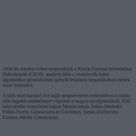
1994 óta minden évben megrendezik a Közép-Európai Informatikai
Diákolimpiát (CEOI), amelyen idén a versenyzők fejlett
algoritmikus gondolkodást igénylő feladatok megoldásában mérték
össze tudásukat.
A több mint harminc éve zajló megmérettetés történetében a valaha
elért legjobb eredménnyel végeztek a magyar középiskolások. Első
helyezéséért aranyérmet kapott Molnár István Ádám (Miskolci
Földes Ferenc Gimnázium) és Görömbey Tamás (Debreceni
Fazekas Mihály Gimnázium).