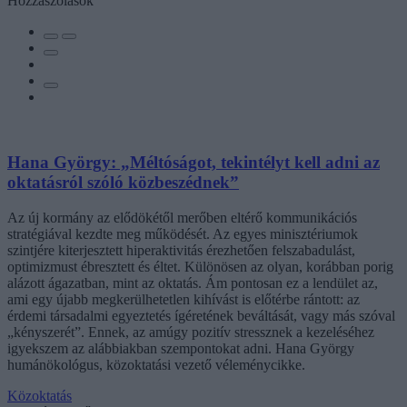
Hozzászólások
Hana György: „Méltóságot, tekintélyt kell adni az
oktatásról szóló közbeszédnek”
Az új kormány az elődökétől merőben eltérő kommunikációs
stratégiával kezdte meg működését. Az egyes minisztériumok
szintjére kiterjesztett hiperaktivitás érezhetően felszabadulást,
optimizmust ébresztett és éltet. Különösen az olyan, korábban porig
alázott ágazatban, mint az oktatás. Ám pontosan ez a lendület az,
ami egy újabb megkerülhetetlen kihívást is előtérbe rántott: az
érdemi társadalmi egyeztetés ígéretének beváltását, vagy más szóval
„kényszerét”. Ennek, az amúgy pozitív stressznek a kezeléséhez
igyekszem az alábbiakban szempontokat adni. Hana György
humánökológus, közoktatási vezető véleménycikke.
Közoktatás