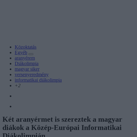
Közoktatás
Egyéb
aranyérem
Diákolimpia
magyar siker
versenyeredmény
informatikai diákolimpia
+2
Két aranyérmet is szereztek a magyar
diákok a Közép-Európai Informatikai
Diákolimpián