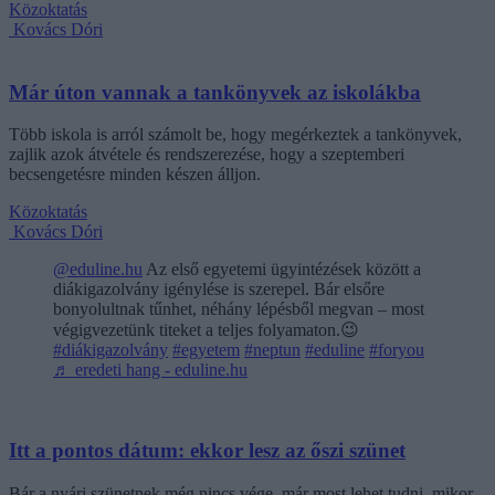
Közoktatás
Kovács Dóri
Már úton vannak a tankönyvek az iskolákba
Több iskola is arról számolt be, hogy megérkeztek a tankönyvek,
zajlik azok átvétele és rendszerezése, hogy a szeptemberi
becsengetésre minden készen álljon.
Közoktatás
Kovács Dóri
@eduline.hu
Az első egyetemi ügyintézések között a
diákigazolvány igénylése is szerepel. Bár elsőre
bonyolultnak tűnhet, néhány lépésből megvan – most
végigvezetünk titeket a teljes folyamaton.😉
#diákigazolvány
#egyetem
#neptun
#eduline
#foryou
♬ eredeti hang - eduline.hu
Itt a pontos dátum: ekkor lesz az őszi szünet
Bár a nyári szünetnek még nincs vége, már most lehet tudni, mikor