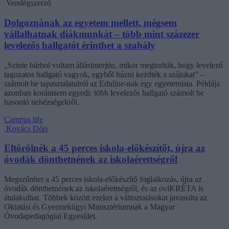
Vendégszerző
Dolgoznának az egyetem mellett, mégsem
vállalhatnak diákmunkát – több mint százezer
levelezős hallgatót érinthet a szabály
„Szinte bárhol voltam állásinterjún, mikor megtudták, hogy levelező
tagozatos hallgató vagyok, egyből húzni kezdték a szájukat” –
számolt be tapasztalatairól az Eduline-nak egy egyetemista. Példája
azonban korántsem egyedi: több levelezős hallgató számolt be
hasonló nehézségekről.
Campus life
Kovács Dóri
Eltörölnék a 45 perces iskola-előkészítőt, újra az
óvodák dönthetnének az iskolaérettségről
Megszűnhet a 45 perces iskola-előkészítő foglalkozás, újra az
óvodák dönthetnének az iskolaérettségről, és az oviKRÉTA is
átalakulhat. Többek között ezeket a változtatásokat javasolta az
Oktatási és Gyermekügyi Minisztériumnak a Magyar
Óvodapedagógiai Egyesület.