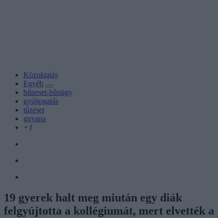
Közoktatás
Egyéb
bűneset-bűnügy
gyújtogatás
tűzeset
guyana
+1
19 gyerek halt meg miután egy diák
felgyújtotta a kollégiumát, mert elvették a