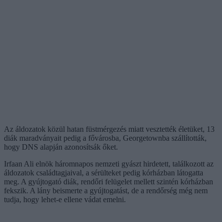
Az áldozatok közül hatan füstmérgezés miatt vesztették életüket, 13
diák maradványait pedig a fővárosba, Georgetownba szállították,
hogy DNS alapján azonosítsák őket.
Irfaan Ali elnök háromnapos nemzeti gyászt hirdetett, találkozott az
áldozatok családtagjaival, a sérülteket pedig kórházban látogatta
meg. A gyújtogató diák, rendőri felügelet mellett szintén kórházban
fekszik. A lány beismerte a gyújtogatást, de a rendőrség még nem
tudja, hogy lehet-e ellene vádat emelni.