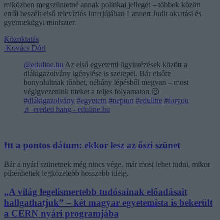
miközben megszüntetné annak politikai jellegét – többek között
erről beszélt első televíziós interjújában Lannert Judit oktatási és
gyermekügyi miniszter.
Közoktatás
Kovács Dóri
@eduline.hu
Az első egyetemi ügyintézések között a
diákigazolvány igénylése is szerepel. Bár elsőre
bonyolultnak tűnhet, néhány lépésből megvan – most
végigvezetünk titeket a teljes folyamaton.😉
#diákigazolvány
#egyetem
#neptun
#eduline
#foryou
♬ eredeti hang - eduline.hu
Itt a pontos dátum: ekkor lesz az őszi szünet
Bár a nyári szünetnek még nincs vége, már most lehet tudni, mikor
pihenhettek legközelebb hosszabb ideig.
„A világ legelismertebb tudósainak előadásait
hallgathatjuk” – két magyar egyetemista is bekerült
a CERN nyári programjába