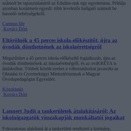
számolt be tapasztalatairól az Eduline-nak egy egyetemista. Példája
azonban korántsem egyedi: több levelezős hallgató számolt be
hasonló nehézségekről.
Campus life
Kovács Dóri
Eltörölnék a 45 perces iskola-előkészítőt, újra az
óvodák dönthetnének az iskolaérettségről
Megszűnhet a 45 perces iskola-előkészítő foglalkozás, újra az
óvodák dönthetnének az iskolaérettségről, és az oviKRÉTA is
átalakulhat. Többek között ezeket a változtatásokat javasolta az
Oktatási és Gyermekügyi Minisztériumnak a Magyar
Óvodapedagógiai Egyesület.
Közoktatás
Kovács Dóri
Lannert Judit a tankerületek átalakításáról: Az
iskolaigazgatók visszakapják munkáltatói jogaikat
Fokozatosan alakítaná át a tankerületi rendszert a kormány,