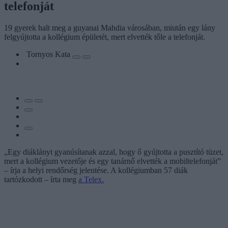
telefonját
19 gyerek halt meg a guyanai Mahdia városában, miután egy lány
felgyújtotta a kollégium épületét, mert elvették tőle a telefonját.
Tornyos Kata
„Egy diáklányt gyanúsítanak azzal, hogy ő gyújtotta a pusztító tüzet,
mert a kollégium vezetője és egy tanárnő elvették a mobiltelefonját”
– írja a helyi rendőrség jelentése. A kollégiumban 57 diák
tartózkodott – írta meg
a Telex.