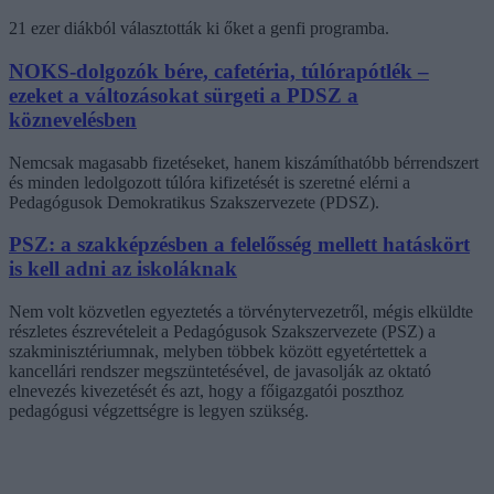
21 ezer diákból választották ki őket a genfi programba.
NOKS-dolgozók bére, cafetéria, túlórapótlék –
ezeket a változásokat sürgeti a PDSZ a
köznevelésben
Nemcsak magasabb fizetéseket, hanem kiszámíthatóbb bérrendszert
és minden ledolgozott túlóra kifizetését is szeretné elérni a
Pedagógusok Demokratikus Szakszervezete (PDSZ).
PSZ: a szakképzésben a felelősség mellett hatáskört
is kell adni az iskoláknak
Nem volt közvetlen egyeztetés a törvénytervezetről, mégis elküldte
részletes észrevételeit a Pedagógusok Szakszervezete (PSZ) a
szakminisztériumnak, melyben többek között egyetértettek a
kancellári rendszer megszüntetésével, de javasolják az oktató
elnevezés kivezetését és azt, hogy a főigazgatói poszthoz
pedagógusi végzettségre is legyen szükség.