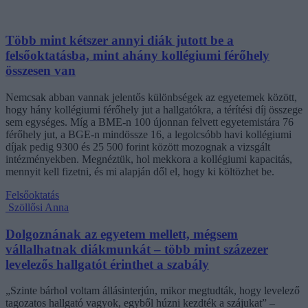
Több mint kétszer annyi diák jutott be a
felsőoktatásba, mint ahány kollégiumi férőhely
összesen van
Nemcsak abban vannak jelentős különbségek az egyetemek között,
hogy hány kollégiumi férőhely jut a hallgatókra, a térítési díj összege
sem egységes. Míg a BME-n 100 újonnan felvett egyetemistára 76
férőhely jut, a BGE-n mindössze 16, a legolcsóbb havi kollégiumi
díjak pedig 9300 és 25 500 forint között mozognak a vizsgált
intézményekben. Megnéztük, hol mekkora a kollégiumi kapacitás,
mennyit kell fizetni, és mi alapján dől el, hogy ki költözhet be.
Felsőoktatás
Szöllősi Anna
Dolgoznának az egyetem mellett, mégsem
vállalhatnak diákmunkát – több mint százezer
levelezős hallgatót érinthet a szabály
„Szinte bárhol voltam állásinterjún, mikor megtudták, hogy levelező
tagozatos hallgató vagyok, egyből húzni kezdték a szájukat” –