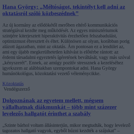
Hana György: „Méltóságot, tekintélyt kell adni az
oktatásról szóló közbeszédnek”
Az új kormány az elődökétől merőben eltérő kommunikációs
stratégiával kezdte meg működését. Az egyes minisztériumok
szintjére kiterjesztett hiperaktivitás érezhetően felszabadulást,
optimizmust ébresztett és éltet. Különösen az olyan, korábban porig
alázott ágazatban, mint az oktatás. Ám pontosan ez a lendület az,
ami egy újabb megkerülhetetlen kihívást is előtérbe rántott: az
érdemi társadalmi egyeztetés ígéretének beváltását, vagy más szóval
„kényszerét”. Ennek, az amúgy pozitív stressznek a kezeléséhez
igyekszem az alábbiakban szempontokat adni. Hana György
humánökológus, közoktatási vezető véleménycikke.
Közoktatás
Vendégszerző
Dolgoznának az egyetem mellett, mégsem
vállalhatnak diákmunkát – több mint százezer
levelezős hallgatót érinthet a szabály
„Szinte bárhol voltam állásinterjún, mikor megtudták, hogy levelező
tagozatos hallgató vagyok, egyből húzni kezdték a szájukat” –