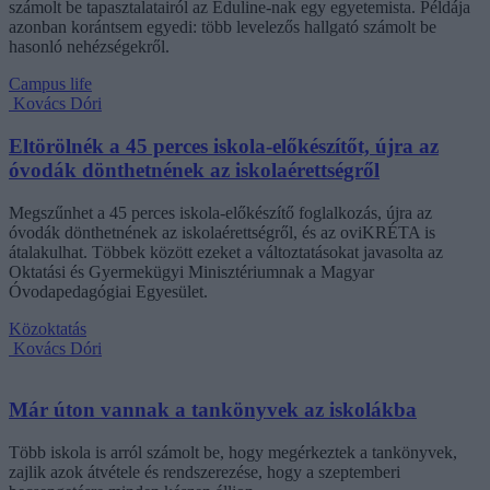
számolt be tapasztalatairól az Eduline-nak egy egyetemista. Példája
azonban korántsem egyedi: több levelezős hallgató számolt be
hasonló nehézségekről.
Campus life
Kovács Dóri
Eltörölnék a 45 perces iskola-előkészítőt, újra az
óvodák dönthetnének az iskolaérettségről
Megszűnhet a 45 perces iskola-előkészítő foglalkozás, újra az
óvodák dönthetnének az iskolaérettségről, és az oviKRÉTA is
átalakulhat. Többek között ezeket a változtatásokat javasolta az
Oktatási és Gyermekügyi Minisztériumnak a Magyar
Óvodapedagógiai Egyesület.
Közoktatás
Kovács Dóri
Már úton vannak a tankönyvek az iskolákba
Több iskola is arról számolt be, hogy megérkeztek a tankönyvek,
zajlik azok átvétele és rendszerezése, hogy a szeptemberi