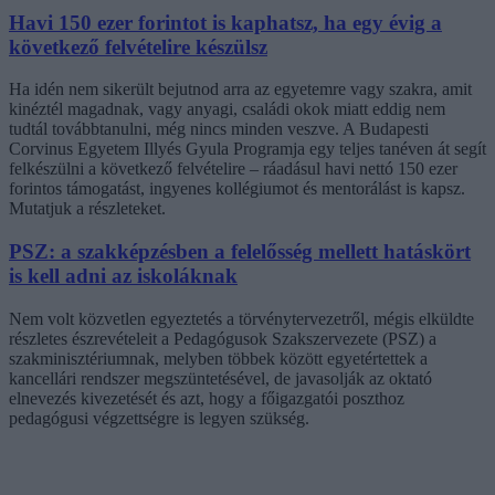
Havi 150 ezer forintot is kaphatsz, ha egy évig a
következő felvételire készülsz
Ha idén nem sikerült bejutnod arra az egyetemre vagy szakra, amit
kinéztél magadnak, vagy anyagi, családi okok miatt eddig nem
tudtál továbbtanulni, még nincs minden veszve. A Budapesti
Corvinus Egyetem Illyés Gyula Programja egy teljes tanéven át segít
felkészülni a következő felvételire – ráadásul havi nettó 150 ezer
forintos támogatást, ingyenes kollégiumot és mentorálást is kapsz.
Mutatjuk a részleteket.
PSZ: a szakképzésben a felelősség mellett hatáskört
is kell adni az iskoláknak
Nem volt közvetlen egyeztetés a törvénytervezetről, mégis elküldte
részletes észrevételeit a Pedagógusok Szakszervezete (PSZ) a
szakminisztériumnak, melyben többek között egyetértettek a
kancellári rendszer megszüntetésével, de javasolják az oktató
elnevezés kivezetését és azt, hogy a főigazgatói poszthoz
pedagógusi végzettségre is legyen szükség.