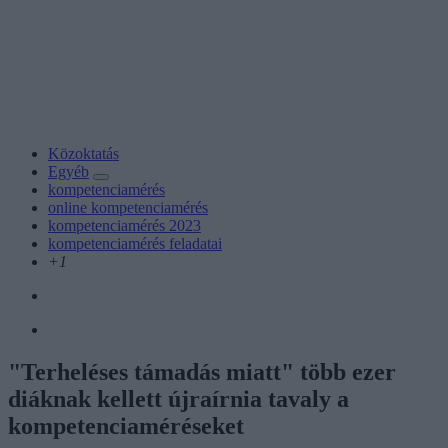
Közoktatás
Egyéb
kompetenciamérés
online kompetenciamérés
kompetenciamérés 2023
kompetenciamérés feladatai
+1
"Terheléses támadás miatt" több ezer
diáknak kellett újraírnia tavaly a
kompetenciaméréseket