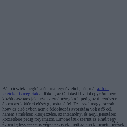
Bár a tesztek megírása óta már egy év eltelt, sőt, már
az idei
teszteket is megírták
a diákok, az Oktatási Hivatal egyelőre nem
közölt országos jelentést az eredményekről, pedig az új rendszer
éppen azok kiértékelését gyorsítaná fel. Ezt azzal magyarázzák,
hogy az első évben nem a feldolgozás gyorsítása volt a fő cél,
hanem a mérések kiterjesztése, az intézményi és helyi jelentések
közzététele pedig folyamatos. Elmondásuk szerint az elmúlt egy
évben fejlesztéseket is végeztek, ezek miatt az idei kimeneti mérések