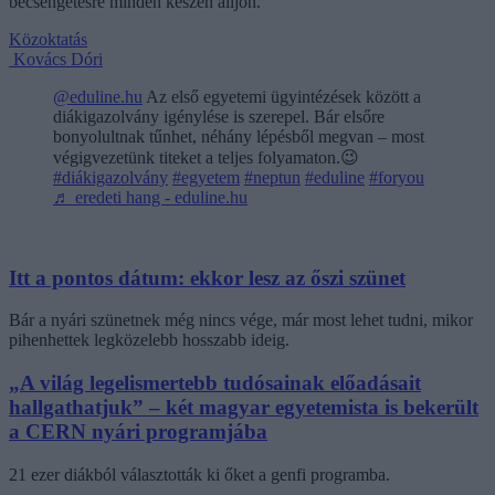
becsengetésre minden készen álljon.
Közoktatás
Kovács Dóri
@eduline.hu
Az első egyetemi ügyintézések között a
diákigazolvány igénylése is szerepel. Bár elsőre
bonyolultnak tűnhet, néhány lépésből megvan – most
végigvezetünk titeket a teljes folyamaton.😉
#diákigazolvány
#egyetem
#neptun
#eduline
#foryou
♬ eredeti hang - eduline.hu
Itt a pontos dátum: ekkor lesz az őszi szünet
Bár a nyári szünetnek még nincs vége, már most lehet tudni, mikor
pihenhettek legközelebb hosszabb ideig.
„A világ legelismertebb tudósainak előadásait
hallgathatjuk” – két magyar egyetemista is bekerült
a CERN nyári programjába
21 ezer diákból választották ki őket a genfi programba.