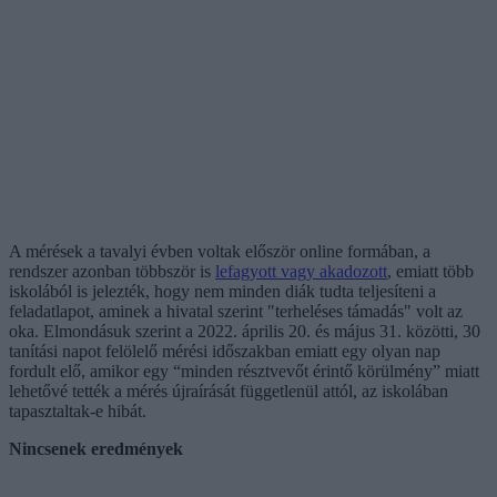
A mérések a tavalyi évben voltak először online formában, a
rendszer azonban többször is
lefagyott vagy akadozott
, emiatt több
iskolából is jelezték, hogy nem minden diák tudta teljesíteni a
feladatlapot, aminek a hivatal szerint "terheléses támadás" volt az
oka. Elmondásuk szerint a 2022. április 20. és május 31. közötti, 30
tanítási napot felölelő mérési időszakban emiatt egy olyan nap
fordult elő, amikor egy “minden résztvevőt érintő körülmény” miatt
lehetővé tették a mérés újraírását függetlenül attól, az iskolában
tapasztaltak-e hibát.
Nincsenek eredmények