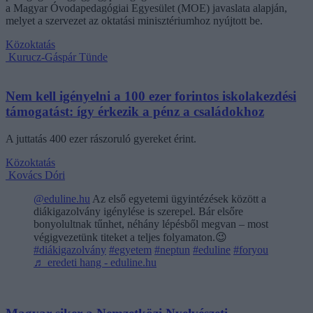
a Magyar Óvodapedagógiai Egyesület (MOE) javaslata alapján,
melyet a szervezet az oktatási minisztériumhoz nyújtott be.
Közoktatás
Kurucz-Gáspár Tünde
Nem kell igényelni a 100 ezer forintos iskolakezdési
támogatást: így érkezik a pénz a családokhoz
A juttatás 400 ezer rászoruló gyereket érint.
Közoktatás
Kovács Dóri
@eduline.hu
Az első egyetemi ügyintézések között a
diákigazolvány igénylése is szerepel. Bár elsőre
bonyolultnak tűnhet, néhány lépésből megvan – most
végigvezetünk titeket a teljes folyamaton.😉
#diákigazolvány
#egyetem
#neptun
#eduline
#foryou
♬ eredeti hang - eduline.hu