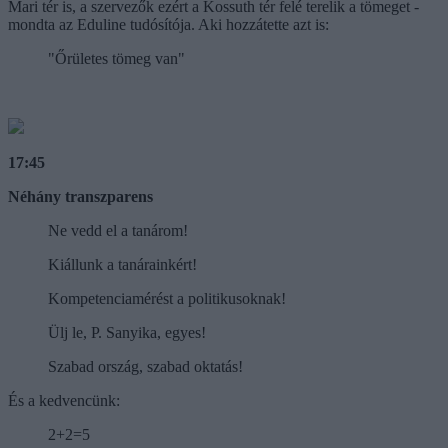
Mari tér is, a szervezők ezért a Kossuth tér felé terelik a tömeget -
mondta az Eduline tudósítója. Aki hozzátette azt is:
"Őrületes tömeg van"
17:45
Néhány transzparens
Ne vedd el a tanárom!
Kiállunk a tanárainkért!
Kompetenciamérést a politikusoknak!
Ülj le, P. Sanyika, egyes!
Szabad ország, szabad oktatás!
És a kedvencünk:
2+2=5