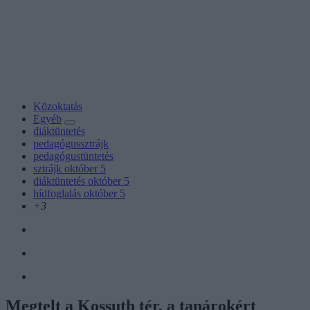
Közoktatás
Egyéb
diáktüntetés
pedagógussztrájk
pedagógustüntetés
sztrájk október 5
diáktüntetés október 5
hídfoglalás október 5
+3
Megtelt a Kossuth tér, a tanárokért