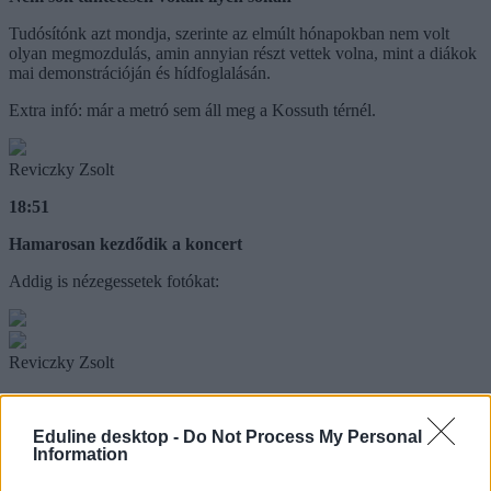
Tudósítónk azt mondja, szerinte az elmúlt hónapokban nem volt
olyan megmozdulás, amin annyian részt vettek volna, mint a diákok
mai demonstrációján és hídfoglalásán.
Extra infó: már a metró sem áll meg a Kossuth térnél.
Reviczky Zsolt
18:51
Hamarosan kezdődik a koncert
Addig is nézegessetek fotókat:
Reviczky Zsolt
18:43
Eduline desktop -
Do Not Process My Personal
Már a szobrokat is "elfoglalták" a tüntetők - jelenti tudósítónk
Information