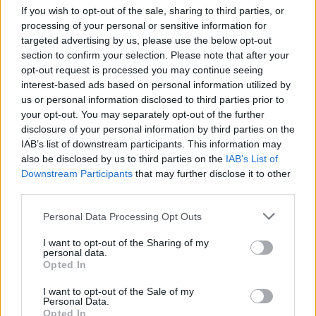
If you wish to opt-out of the sale, sharing to third parties, or
18:33
processing of your personal or sensitive information for
Egyre többen érkeznek meg a Kossuth térre - a szervezők a tömeget
targeted advertising by us, please use the below opt-out
próbálják a tér déli oldalához terelni, hogy azok is "beférjenek" a
section to confirm your selection. Please note that after your
térre, akik még csak most indulnak a Jászaitól.
opt-out request is processed you may continue seeing
interest-based ads based on personal information utilized by
us or personal information disclosed to third parties prior to
18:27
your opt-out. You may separately opt-out of the further
disclosure of your personal information by third parties on the
Ez tényleg békés tüntetés
IAB’s list of downstream participants. This information may
also be disclosed by us to third parties on the
IAB’s List of
Olyannyira, hogy van, aki keresztrejtvényt fejt. Más pedig kutyával
Downstream Participants
that may further disclose it to other
jött.
third parties.
Personal Data Processing Opt Outs
I want to opt-out of the Sharing of my
personal data.
Opted In
18:20
I want to opt-out of the Sale of my
Personal Data.
Kinek szól a taps?
Opted In