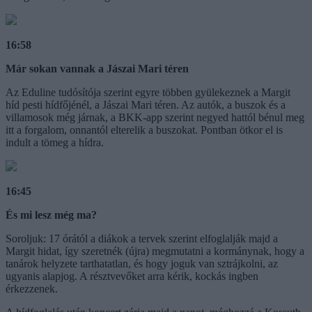
16:58
Már sokan vannak a Jászai Mari téren
Az Eduline tudósítója szerint egyre többen gyülekeznek a Margit
híd pesti hídfőjénél, a Jászai Mari téren. Az autók, a buszok és a
villamosok még járnak, a BKK-app szerint negyed hattól bénul meg
itt a forgalom, onnantól elterelik a buszokat. Pontban ötkor el is
indult a tömeg a hídra.
16:45
És mi lesz még ma?
Soroljuk: 17 órától a diákok a tervek szerint elfoglalják majd a
Margit hidat, így szeretnék (újra) megmutatni a kormánynak, hogy a
tanárok helyzete tarthatatlan, és hogy joguk van sztrájkolni, az
ugyanis alapjog. A résztvevőket arra kérik, kockás ingben
érkezzenek.