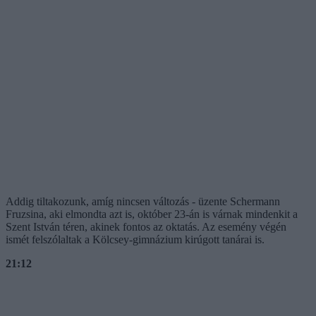
Addig tiltakozunk, amíg nincsen változás - üzente Schermann
Fruzsina, aki elmondta azt is, október 23-án is várnak mindenkit a
Szent István téren, akinek fontos az oktatás. Az esemény végén
ismét felszólaltak a Kölcsey-gimnázium kirúgott tanárai is.
21:12