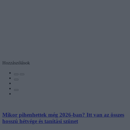
Hozzászólások
Mikor pihenhettek még 2026-ban? Itt van az összes
hosszú hétvége és tanítási szünet