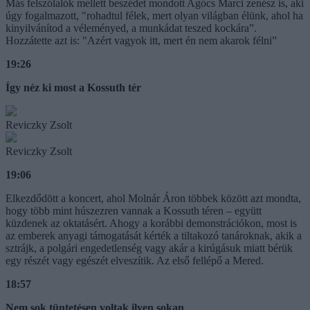
Más felszólalók mellett beszédet mondott Agócs Marci zenész is, aki
úgy fogalmazott, "rohadtul félek, mert olyan világban élünk, ahol ha
kinyilvánítod a véleményed, a munkádat teszed kockára”.
Hozzátette azt is: "Azért vagyok itt, mert én nem akarok félni”
19:26
Így néz ki most a Kossuth tér
Reviczky Zsolt
Reviczky Zsolt
19:06
Elkezdődött a koncert, ahol Molnár Áron többek között azt mondta,
hogy több mint húszezren vannak a Kossuth téren – együtt
küzdenek az oktatásért. Ahogy a korábbi demonstrációkon, most is
az emberek anyagi támogatását kérték a tiltakozó tanároknak, akik a
sztrájk, a polgári engedetlenség vagy akár a kirúgásuk miatt bérük
egy részét vagy egészét elveszítik. Az első fellépő a Mered.
18:57
Nem sok tüntetésen voltak ilyen sokan