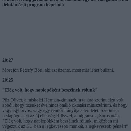
délutáni/esti program képeiből:
20:27
Most jön Péterfy Bori, aki azt üzente, most már lehet bulizni.
20:25
"Elég volt, hogy naplopóként beszélnek rólunk"
Pilz Olivér, a miskolci Herman-gimnázium tanára szerint elég volt
abból, hogy tizenkét éve nincs önálló oktatási minisztérium, és hogy
vagy egy orvos, vagy egy rendőr irányítja a területet. Szerinte a
pedagógus lett az új ellenség Brüsszel, a migránsok, Soros után.
"Elég volt, hogy naplopókként beszélnek rólunk, miközben mi
végezzük az EU-ban a legkevesebb munkát, a legkevesebb pénzért"