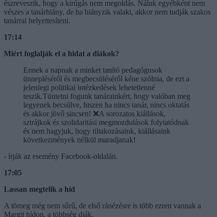
észreveszik, hogy a kirúgás nem megoldás. Náluk egyébként nem
vészes a tanárhiány, de ha hiányzik valaki, akkor nem tudják szakos
tanárral helyettesíteni.
17:14
Miért foglalják el a hidat a diákok?
Ennek a napnak a minket tanító pedagógusok
ünnepléséről és megbecsüléséről kéne szólnia, de ezt a
jelenlegi politikai intézkedések lehetetlenné
teszik.Tüntetni fogunk tanárainkért, hogy valóban meg
legyenek becsülve, hiszen ha nincs tanár, nincs oktatás
és akkor jövő sincsen! ❌A sorozatos kiállások,
sztrájkok és szolidaritási megmozdulások folytatódnak
és nem hagyjuk, hogy tiltakozásaink, kiállásaink
következmények nélkül maradjanak!
- írják az esemény Facebook-oldalán.
17:05
Lassan megtelik a híd
A tömeg még nem sűrű, de első ránézésre is több ezren vannak a
Margit hídon, a többség diák.