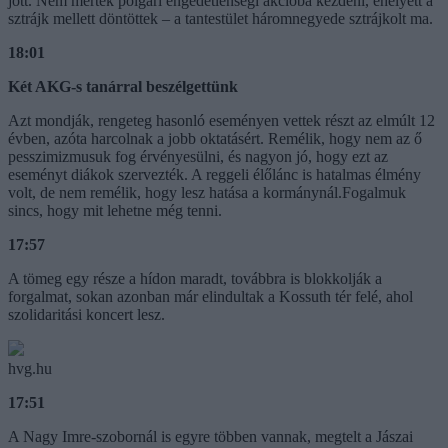
jött. Nem mertek polgári engedetlenségi akcióba kezdeni, ehelyett a
sztrájk mellett döntöttek – a tantestület háromnegyede sztrájkolt ma.
18:01
Két AKG-s tanárral beszélgettünk
Azt mondják, rengeteg hasonló eseményen vettek részt az elmúlt 12
évben, azóta harcolnak a jobb oktatásért. Remélik, hogy nem az ő
pesszimizmusuk fog érvényesülni, és nagyon jó, hogy ezt az
eseményt diákok szervezték. A reggeli élőlánc is hatalmas élmény
volt, de nem remélik, hogy lesz hatása a kormánynál.Fogalmuk
sincs, hogy mit lehetne még tenni.
17:57
A tömeg egy része a hídon maradt, továbbra is blokkolják a
forgalmat, sokan azonban már elindultak a Kossuth tér felé, ahol
szolidaritási koncert lesz.
hvg.hu
17:51
A Nagy Imre-szobornál is egyre többen vannak, megtelt a Jászai