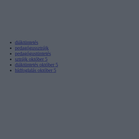
diáktüntetés
pedagógussztrájk
pedagógustüntetés
sztrájk október 5
diáktüntetés október 5
hídfoglalás október 5