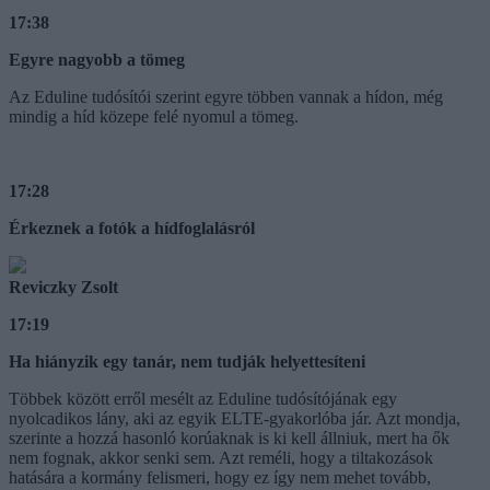
17:38
Egyre nagyobb a tömeg
Az Eduline tudósítói szerint egyre többen vannak a hídon, még
mindig a híd közepe felé nyomul a tömeg.
17:28
Érkeznek a fotók a hídfoglalásról
Reviczky Zsolt
17:19
Ha hiányzik egy tanár, nem tudják helyettesíteni
Többek között erről mesélt az Eduline tudósítójának egy
nyolcadikos lány, aki az egyik ELTE-gyakorlóba jár. Azt mondja,
szerinte a hozzá hasonló korúaknak is ki kell állniuk, mert ha ők
nem fognak, akkor senki sem. Azt reméli, hogy a tiltakozások
hatására a kormány felismeri, hogy ez így nem mehet tovább,