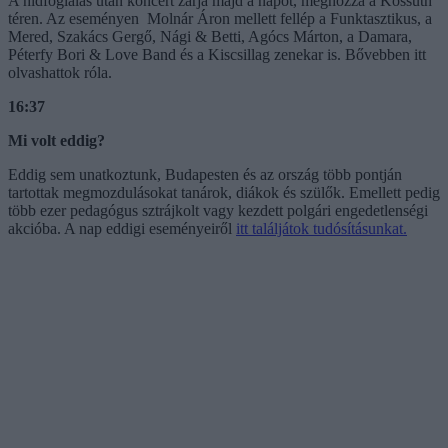
A hídfoglalás után koncert zárja majd a napot, méghozzá a Kossuth
téren. Az eseményen Molnár Áron mellett fellép a Funktasztikus, a
Mered, Szakács Gergő, Nági & Betti, Agócs Márton, a Damara,
Péterfy Bori & Love Band és a Kiscsillag zenekar is. Bővebben itt
olvashattok róla.
16:37
Mi volt eddig?
Eddig sem unatkoztunk, Budapesten és az ország több pontján
tartottak megmozdulásokat tanárok, diákok és szülők. Emellett pedig
több ezer pedagógus sztrájkolt vagy kezdett polgári engedetlenségi
akcióba. A nap eddigi eseményeiről
itt találjátok tudósításunkat.