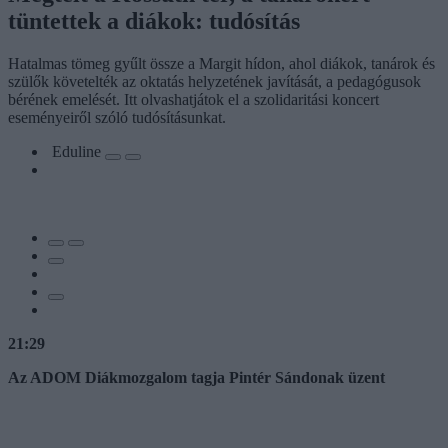
tüntettek a diákok: tudósítás
Hatalmas tömeg gyűlt össze a Margit hídon, ahol diákok, tanárok és
szülők követelték az oktatás helyzetének javítását, a pedagógusok
bérének emelését. Itt olvashatjátok el a szolidaritási koncert
eseményeiről szóló tudósításunkat.
Eduline
21:29
Az ADOM Diákmozgalom tagja Pintér Sándonak üzent