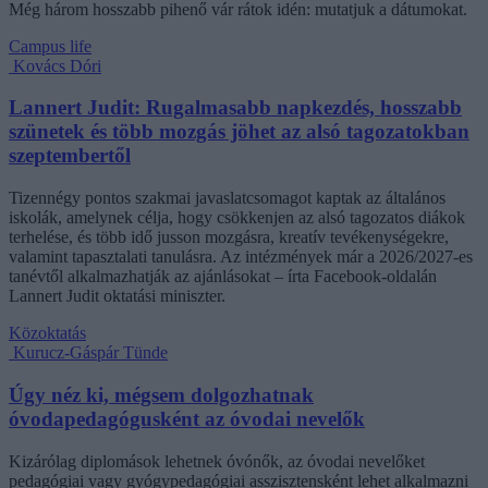
Még három hosszabb pihenő vár rátok idén: mutatjuk a dátumokat.
Campus life
Kovács Dóri
Lannert Judit: Rugalmasabb napkezdés, hosszabb
szünetek és több mozgás jöhet az alsó tagozatokban
szeptembertől
Tizennégy pontos szakmai javaslatcsomagot kaptak az általános
iskolák, amelynek célja, hogy csökkenjen az alsó tagozatos diákok
terhelése, és több idő jusson mozgásra, kreatív tevékenységekre,
valamint tapasztalati tanulásra. Az intézmények már a 2026/2027-es
tanévtől alkalmazhatják az ajánlásokat – írta Facebook-oldalán
Lannert Judit oktatási miniszter.
Közoktatás
Kurucz-Gáspár Tünde
Úgy néz ki, mégsem dolgozhatnak
óvodapedagógusként az óvodai nevelők
Kizárólag diplomások lehetnek óvónők, az óvodai nevelőket
pedagógiai vagy gyógypedagógiai asszisztensként lehet alkalmazni