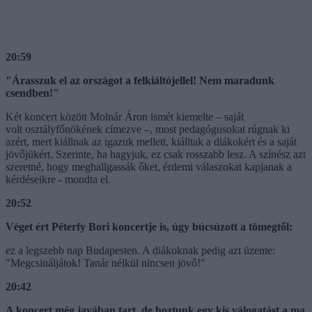
20:59
"Árasszuk el az országot a felkiáltójellel! Nem maradunk
csendben!"
Két koncert között Molnár Áron ismét kiemelte – saját
volt osztályfőnökének címezve –, most pedagógusokat rúgnak ki
azért, mert kiállnak az igazuk mellett, kiálltak a diákokért és a saját
jövőjükért. Szerinte, ha hagyjuk, ez csak rosszabb lesz. A színész azt
szeretné, hogy meghallgassák őket, érdemi válaszokat kapjanak a
kérdéseikre - mondta el.
20:52
Véget ért Péterfy Bori koncertje is, úgy búcsúzott a tömegtől:
ez a legszebb nap Budapesten. A diákoknak pedig azt üzente:
"Megcsináljátok! Tanár nélkül nincsen jövő!"
20:42
A koncert még javában tart, de hoztunk egy kis válogatást a ma