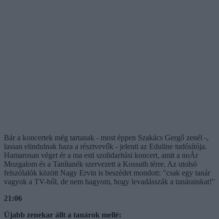
Bár a koncertek még tartanak - most éppen Szakács Gergő zenél -,
lassan elindulnak haza a résztvevők - jelenti az Eduline tudósítója.
Hamarosan véget ér a ma esti szolidaritási koncert, amit a noÁr
Mozgalom és a Tanítanék szervezett a Kossuth térre. Az utolsó
felszólalók között Nagy Ervin is beszédet mondott: "csak egy tanár
vagyok a TV-ből, de nem hagyom, hogy levadásszák a tanárainkat!"
21:06
Újabb zenekar állt a tanárok mellé: