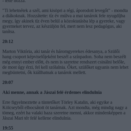
- tette hozzá.
"Ti lehetnétek a szél, ami kisöpri a régi, áporodott levegőt” - mondta
a diákoknak. Hozzátette: tíz év múlva a mai tanárok fele nyugdíjba
megy, így akinek tíz éven belül a közoktatásba lép a gyereke, vagy
gyermeket tervez, az készüljön fel, mert nem lesz pedagógus, aki
tanítsa.
20:12
Marton Viktória, aki tanár és háromgyerekes édesanya, a Szülői
hang csoport képviselőjeként beszél a színpadon. Soha nem beszélt
még ennyi ember előtt, és nem is szeretne rendszert csinálni belőle,
de most úgy érzi, fel kell szólalnia. Őket, szülőket ugyanis nem lehet
megbüntetni, ők kiállhatnak a tanárok mellett.
20:07
Aki menne, annak a Jászai felé érdemes elindulnia
Erre figyelmeztette a tüntetőket Törley Katalin, aki egyike a
Kölcseyből elbocsátott öt tanárnak. Azt mondta, még mindig nagy a
tömeg, ezért ha valaki haza szeretne menni, akkor mindenképpen a
Jászai Mari tér felé kellene elindulnia.
19:55