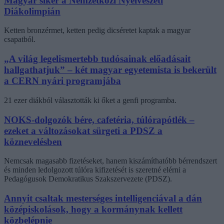
Magyar siker a Nemzetközi Nyelvészeti
Diákolimpián
Ketten bronzérmet, ketten pedig dicséretet kaptak a magyar
csapatból.
„A világ legelismertebb tudósainak előadásait
hallgathatjuk” – két magyar egyetemista is bekerült
a CERN nyári programjába
21 ezer diákból választották ki őket a genfi programba.
NOKS-dolgozók bére, cafetéria, túlórapótlék –
ezeket a változásokat sürgeti a PDSZ a
köznevelésben
Nemcsak magasabb fizetéseket, hanem kiszámíthatóbb bérrendszert
és minden ledolgozott túlóra kifizetését is szeretné elérni a
Pedagógusok Demokratikus Szakszervezete (PDSZ).
Annyit csaltak mesterséges intelligenciával a dán
középiskolások, hogy a kormánynak kellett
közbelépnie