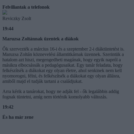
Felvillantak a telefonok
Reviczky Zsolt
19:44
Maruzsa Zoltánnak üzentek a diákok
Ők szervezték a március 16-i és a szeptember 2-i diáktüntetést is.
Maruzsa Zoltán köznevelési államtitkárnak üzennek. Szerintük a
hatalom azt hiszi, megengedheti magának, hogy egyik napról a
másikra elbocsássák a pedagógusaikat. Egy tanár feladata, hogy
felkészítsék a diákokat egy olyan életre, ahol senkinek nem kell
nyomorogni, félni, és felkészítsék a diákokat egy olyan állásra,
amiből majd el tudják tartani a családjukat.
Arra kérik a tanárokat, hogy ne adják fel - ők legalábbis addig
fognak tüntetni, amíg nem történik komolyabb változás.
19:42
És ha már zene