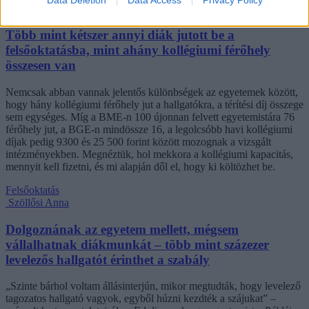
Több mint kétszer annyi diák jutott be a
felsőoktatásba, mint ahány kollégiumi férőhely
összesen van
Nemcsak abban vannak jelentős különbségek az egyetemek között,
hogy hány kollégiumi férőhely jut a hallgatókra, a térítési díj összege
sem egységes. Míg a BME-n 100 újonnan felvett egyetemistára 76
férőhely jut, a BGE-n mindössze 16, a legolcsóbb havi kollégiumi
díjak pedig 9300 és 25 500 forint között mozognak a vizsgált
intézményekben. Megnéztük, hol mekkora a kollégiumi kapacitás,
mennyit kell fizetni, és mi alapján dől el, hogy ki költözhet be.
Felsőoktatás
Szöllősi Anna
Dolgoznának az egyetem mellett, mégsem
vállalhatnak diákmunkát – több mint százezer
levelezős hallgatót érinthet a szabály
„Szinte bárhol voltam állásinterjún, mikor megtudták, hogy levelező
tagozatos hallgató vagyok, egyből húzni kezdték a szájukat” –