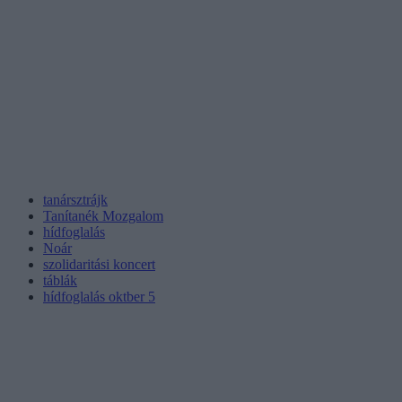
tanársztrájk
Tanítanék Mozgalom
hídfoglalás
Noár
szolidaritási koncert
táblák
hídfoglalás oktber 5