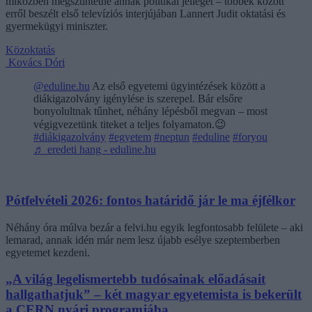
miközben megszüntetné annak politikai jellegét – többek között
erről beszélt első televíziós interjújában Lannert Judit oktatási és
gyermekügyi miniszter.
Közoktatás
Kovács Dóri
@eduline.hu
Az első egyetemi ügyintézések között a
diákigazolvány igénylése is szerepel. Bár elsőre
bonyolultnak tűnhet, néhány lépésből megvan – most
végigvezetünk titeket a teljes folyamaton.😉
#diákigazolvány
#egyetem
#neptun
#eduline
#foryou
♬ eredeti hang - eduline.hu
Pótfelvételi 2026: fontos határidő jár le ma éjfélkor
Néhány óra múlva bezár a felvi.hu egyik legfontosabb felülete – aki
lemarad, annak idén már nem lesz újabb esélye szeptemberben
egyetemet kezdeni.
„A világ legelismertebb tudósainak előadásait
hallgathatjuk” – két magyar egyetemista is bekerült
a CERN nyári programjába