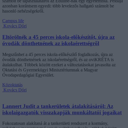
számolt be tapasztalatairól az Eduline-nak egy egyetemista. Példája
azonban korántsem egyedi: több levelezős hallgató számolt be
hasonló nehézségekről.
Campus life
Kovács Dóri
Eltörölnék a 45 perces iskola-előkészítőt, újra az
óvodák dönthetnének az iskolaérettségről
Megszűnhet a 45 perces iskola-előkészítő foglalkozás, újra az
óvodák dönthetnének az iskolaérettségről, és az oviKRÉTA is
átalakulhat. Többek között ezeket a változtatásokat javasolta az
Oktatási és Gyermekügyi Minisztériumnak a Magyar
Óvodapedagógiai Egyesület.
Közoktatás
Kovács Dóri
Lannert Judit a tankerületek átalakításáról: Az
iskolaigazgatók visszakapják munkáltatói jogaikat
Fokozatosan alakítaná át a tankerületi rendszert a kormány,