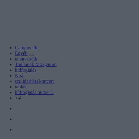
Campus life
Egyéb
tanársztrájk
Tanítanék Mozgalom
hídfoglalás
Noár
szolidaritási koncert
táblák
hídfoglalás oktber 5
+4