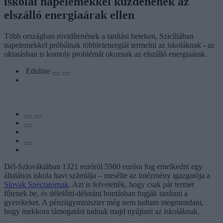
iskolai napelemekkel küzdenének az
elszálló energiaárak ellen
Több országban rövidítenének a tanítási heteken, Szicíliában
napelemekkel próbálnak többletenergiát termelni az iskoláknak - az
oktatásban is komoly problémát okoznak az elszálló energiaárak.
Eduline
Dél-Szlovákiában 1321 euróról 5980 euróra fog emelkedni egy
általános iskola havi számlája – mesélte az intézmény igazgatója a
Slovak Spectatornak
. Azt is felvetették, hogy csak pár termet
fűtenek be, és délelőtti-délutáni bontásban fogják tanítani a
gyerekeket. A pénzügyminiszter még nem tudtam megmondani,
hogy mekkora támogatást tudnak majd nyújtani az iskoláknak.