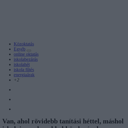
Közoktatás
Egyéb
online oktatás
iskolabezárás
iskolahét
iskola fűtés
energiaárak
+2
Van, ahol rövidebb tanítási héttel, máshol