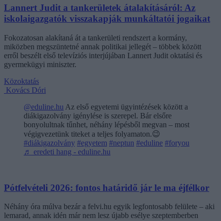
Lannert Judit a tankerületek átalakításáról: Az
iskolaigazgatók visszakapják munkáltatói jogaikat
Fokozatosan alakítaná át a tankerületi rendszert a kormány,
miközben megszüntetné annak politikai jellegét – többek között
erről beszélt első televíziós interjújában Lannert Judit oktatási és
gyermekügyi miniszter.
Közoktatás
Kovács Dóri
@eduline.hu
Az első egyetemi ügyintézések között a
diákigazolvány igénylése is szerepel. Bár elsőre
bonyolultnak tűnhet, néhány lépésből megvan – most
végigvezetünk titeket a teljes folyamaton.😉
#diákigazolvány
#egyetem
#neptun
#eduline
#foryou
♬ eredeti hang - eduline.hu
Pótfelvételi 2026: fontos határidő jár le ma éjfélkor
Néhány óra múlva bezár a felvi.hu egyik legfontosabb felülete – aki
lemarad, annak idén már nem lesz újabb esélye szeptemberben