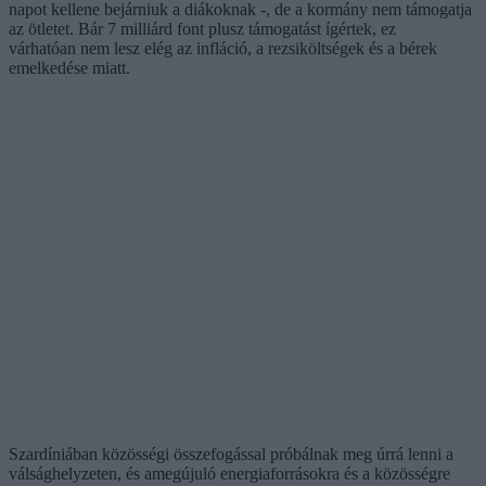
napot kellene bejárniuk a diákoknak -, de a kormány nem támogatja
az ötletet. Bár 7 milliárd font plusz támogatást ígértek, ez
várhatóan nem lesz elég az infláció, a rezsiköltségek és a bérek
emelkedése miatt.
Szardíniában közösségi összefogással próbálnak meg úrrá lenni a
válsághelyzeten, és amegújuló energiaforrásokra és a közösségre