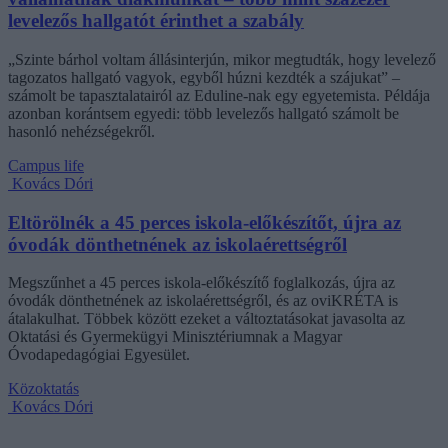
levelezős hallgatót érinthet a szabály
„Szinte bárhol voltam állásinterjún, mikor megtudták, hogy levelező
tagozatos hallgató vagyok, egyből húzni kezdték a szájukat” –
számolt be tapasztalatairól az Eduline-nak egy egyetemista. Példája
azonban korántsem egyedi: több levelezős hallgató számolt be
hasonló nehézségekről.
Campus life
Kovács Dóri
Eltörölnék a 45 perces iskola-előkészítőt, újra az
óvodák dönthetnének az iskolaérettségről
Megszűnhet a 45 perces iskola-előkészítő foglalkozás, újra az
óvodák dönthetnének az iskolaérettségről, és az oviKRÉTA is
átalakulhat. Többek között ezeket a változtatásokat javasolta az
Oktatási és Gyermekügyi Minisztériumnak a Magyar
Óvodapedagógiai Egyesület.
Közoktatás
Kovács Dóri