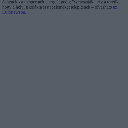
építenek - a megtermelt energiát pedig "szétosztják". Az a tervük,
hogy a helyi iskolákra is napelemeket telepítenek – olvasható
az
Euronewson
.