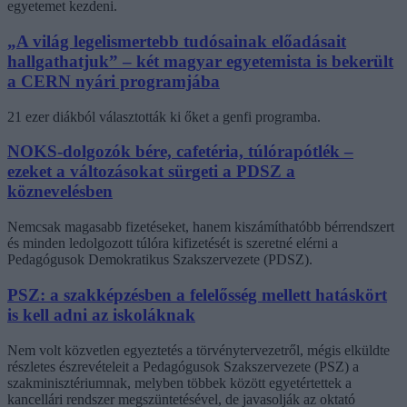
egyetemet kezdeni.
„A világ legelismertebb tudósainak előadásait
hallgathatjuk” – két magyar egyetemista is bekerült
a CERN nyári programjába
21 ezer diákból választották ki őket a genfi programba.
NOKS-dolgozók bére, cafetéria, túlórapótlék –
ezeket a változásokat sürgeti a PDSZ a
köznevelésben
Nemcsak magasabb fizetéseket, hanem kiszámíthatóbb bérrendszert
és minden ledolgozott túlóra kifizetését is szeretné elérni a
Pedagógusok Demokratikus Szakszervezete (PDSZ).
PSZ: a szakképzésben a felelősség mellett hatáskört
is kell adni az iskoláknak
Nem volt közvetlen egyeztetés a törvénytervezetről, mégis elküldte
részletes észrevételeit a Pedagógusok Szakszervezete (PSZ) a
szakminisztériumnak, melyben többek között egyetértettek a
kancellári rendszer megszüntetésével, de javasolják az oktató