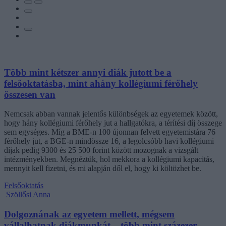
Több mint kétszer annyi diák jutott be a
felsőoktatásba, mint ahány kollégiumi férőhely
összesen van
Nemcsak abban vannak jelentős különbségek az egyetemek között,
hogy hány kollégiumi férőhely jut a hallgatókra, a térítési díj összege
sem egységes. Míg a BME-n 100 újonnan felvett egyetemistára 76
férőhely jut, a BGE-n mindössze 16, a legolcsóbb havi kollégiumi
díjak pedig 9300 és 25 500 forint között mozognak a vizsgált
intézményekben. Megnéztük, hol mekkora a kollégiumi kapacitás,
mennyit kell fizetni, és mi alapján dől el, hogy ki költözhet be.
Felsőoktatás
Szöllősi Anna
Dolgoznának az egyetem mellett, mégsem
vállalhatnak diákmunkát – több mint százezer