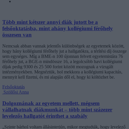
Több mint kétszer annyi diák jutott be a
felsőoktatásba, mint ahány kollégiumi férőhely
összesen van
Nemcsak abban vannak jelentős különbségek az egyetemek között,
hogy hány kollégiumi férőhely jut a hallgatókra, a térítési díj összege
sem egységes. Míg a BME-n 100 újonnan felvett egyetemistára 76
férőhely jut, a BGE-n mindössze 16, a legolcsóbb havi kollégiumi
díjak pedig 9300 és 25 500 forint között mozognak a vizsgált
intézményekben. Megnéztük, hol mekkora a kollégiumi kapacitás,
mennyit kell fizetni, és mi alapján dől el, hogy ki költözhet be.
Felsőoktatás
Szöllősi Anna
Dolgoznának az egyetem mellett, mégsem
vállalhatnak diákmunkát – több mint százezer
levelezős hallgatót érinthet a szabály
„Szinte bárhol voltam állásinterjún, mikor megtudták, hogy levelező