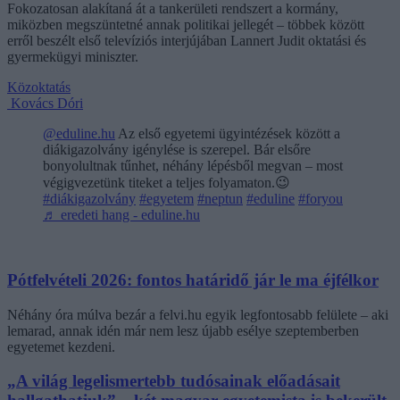
Fokozatosan alakítaná át a tankerületi rendszert a kormány,
miközben megszüntetné annak politikai jellegét – többek között
erről beszélt első televíziós interjújában Lannert Judit oktatási és
gyermekügyi miniszter.
Közoktatás
Kovács Dóri
@eduline.hu
Az első egyetemi ügyintézések között a
diákigazolvány igénylése is szerepel. Bár elsőre
bonyolultnak tűnhet, néhány lépésből megvan – most
végigvezetünk titeket a teljes folyamaton.😉
#diákigazolvány
#egyetem
#neptun
#eduline
#foryou
♬ eredeti hang - eduline.hu
Pótfelvételi 2026: fontos határidő jár le ma éjfélkor
Néhány óra múlva bezár a felvi.hu egyik legfontosabb felülete – aki
lemarad, annak idén már nem lesz újabb esélye szeptemberben
egyetemet kezdeni.
„A világ legelismertebb tudósainak előadásait