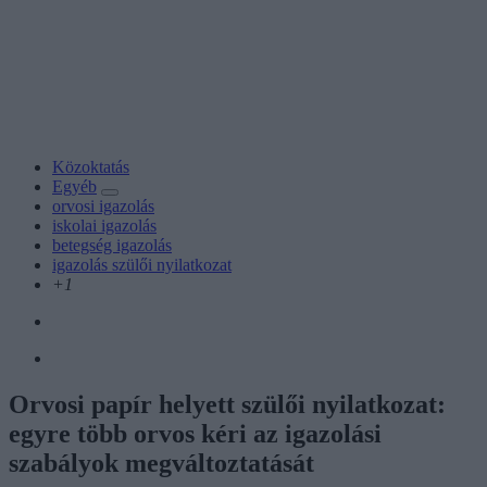
Közoktatás
Egyéb
orvosi igazolás
iskolai igazolás
betegség igazolás
igazolás szülői nyilatkozat
+1
Orvosi papír helyett szülői nyilatkozat:
egyre több orvos kéri az igazolási
szabályok megváltoztatását