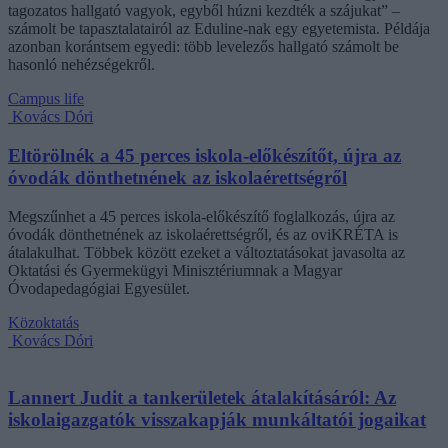
tagozatos hallgató vagyok, egyből húzni kezdték a szájukat” –
számolt be tapasztalatairól az Eduline-nak egy egyetemista. Példája
azonban korántsem egyedi: több levelezős hallgató számolt be
hasonló nehézségekről.
Campus life
Kovács Dóri
Eltörölnék a 45 perces iskola-előkészítőt, újra az
óvodák dönthetnének az iskolaérettségről
Megszűnhet a 45 perces iskola-előkészítő foglalkozás, újra az
óvodák dönthetnének az iskolaérettségről, és az oviKRÉTA is
átalakulhat. Többek között ezeket a változtatásokat javasolta az
Oktatási és Gyermekügyi Minisztériumnak a Magyar
Óvodapedagógiai Egyesület.
Közoktatás
Kovács Dóri
Lannert Judit a tankerületek átalakításáról: Az
iskolaigazgatók visszakapják munkáltatói jogaikat