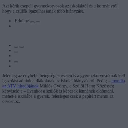
Azt kérik csepeli gyermekorvosok az iskoláktól és a kormánytól,
hogy a szülők igazolhassanak több hiányzást.
Eduline
Jelenleg az enyhébb betegségek esetén is a gyermekorvosoknak kell
igazolást adniuk a diákoknak az iskolai hiányzásról. Pedig –
mondta
az ATV híradójának
Miklós György, a Szülői Hang Közösség
képviselője – ilyenkor a szülők is képesek lennének eldönteni,
mehet-e iskolába a gyerek, felesleges csak a papírért menni az
orvoshoz.