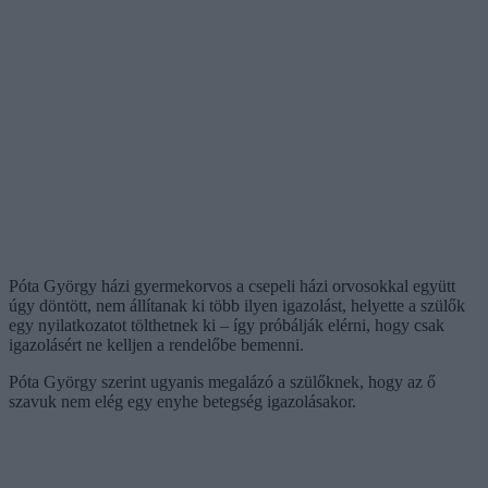
Póta György házi gyermekorvos a csepeli házi orvosokkal együtt
úgy döntött, nem állítanak ki több ilyen igazolást, helyette a szülők
egy nyilatkozatot tölthetnek ki – így próbálják elérni, hogy csak
igazolásért ne kelljen a rendelőbe bemenni.
Póta György szerint ugyanis megalázó a szülőknek, hogy az ő
szavuk nem elég egy enyhe betegség igazolásakor.