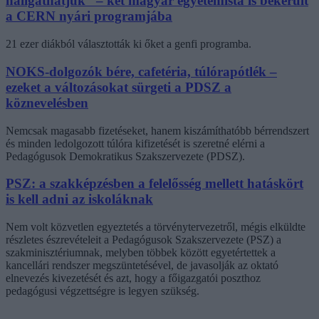
hallgathatjuk” – két magyar egyetemista is bekerült
a CERN nyári programjába
21 ezer diákból választották ki őket a genfi programba.
NOKS-dolgozók bére, cafetéria, túlórapótlék –
ezeket a változásokat sürgeti a PDSZ a
köznevelésben
Nemcsak magasabb fizetéseket, hanem kiszámíthatóbb bérrendszert
és minden ledolgozott túlóra kifizetését is szeretné elérni a
Pedagógusok Demokratikus Szakszervezete (PDSZ).
PSZ: a szakképzésben a felelősség mellett hatáskört
is kell adni az iskoláknak
Nem volt közvetlen egyeztetés a törvénytervezetről, mégis elküldte
részletes észrevételeit a Pedagógusok Szakszervezete (PSZ) a
szakminisztériumnak, melyben többek között egyetértettek a
kancellári rendszer megszüntetésével, de javasolják az oktató
elnevezés kivezetését és azt, hogy a főigazgatói poszthoz
pedagógusi végzettségre is legyen szükség.