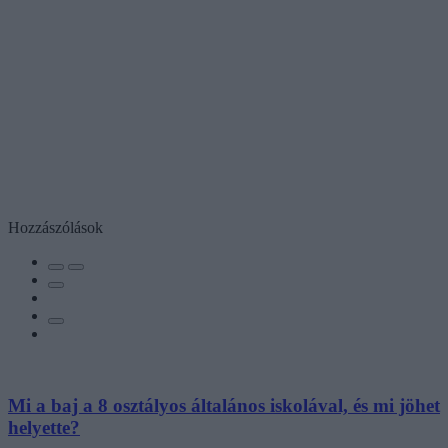
Hozzászólások
Mi a baj a 8 osztályos általános iskolával, és mi jöhet
helyette?