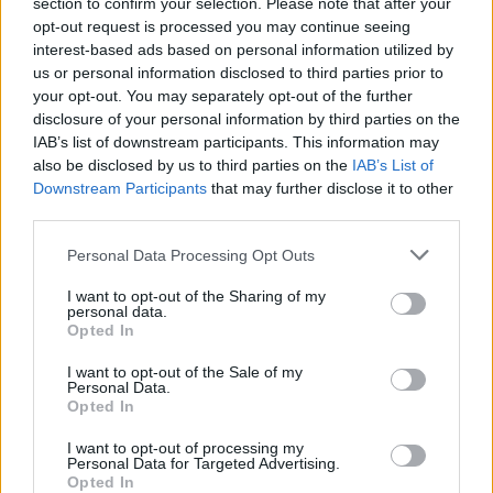
A szülői nyilatkozat valójában csupán annyival kevesebb a
section to confirm your selection. Please note that after your
százszámra kiállított orvosi igazolásokról, hogy nincs rajta orvosi
opt-out request is processed you may continue seeing
aláírás és pecsét. Az igazolások egy részét ugyanis olyan
interest-based ads based on personal information utilized by
gyerekekről kell kiállítaniuk az orvosoknak, akiket az enyhe tünetek
us or personal information disclosed to third parties prior to
– például egy erős menstruációs görcs vagy fejfájás, enyhe nátha –
your opt-out. You may separately opt-out of the further
miatt be sem vittek a rendelőbe a szülők, a tünetek felsorolása után
disclosure of your personal information by third parties on the
személyesen, telefonon vagy e-mailben „csak” igazolást kérnek.
IAB’s list of downstream participants. This information may
De valójában a rendelésen is többnyire a szülők által elmondottakra
also be disclosed by us to third parties on the
IAB’s List of
támaszkodhatnak az orvosok. „A gyermekkori tünetek/panaszok
Downstream Participants
that may further disclose it to other
jelentős részét a személyes orvosi vizsgálat során sem lehet igazolni
third parties.
vagy kizárni. Minden esetben a legfontosabb a szülőtől vett
anamnézis, a kórelőzmény, amikor elmondja, hogy volt-e a
Personal Data Processing Opt Outs
gyermeknek láza, hasfájása, fejfájása, mennyit köhög stb. Például a
fejfájás, a különböző fájdalmak, az otthon mért láz nem mutatható ki
orvosi vizsgálattal, ahogy a gyomor-bélrendszeri panaszok, köhögés
I want to opt-out of the Sharing of my
personal data.
sem feltétlenül jelentkezik ezen idő alatt. Ezek alapján az orvos
Opted In
olyanért vállal jogi felelősséget, amit kizárólag a szülő elmondásából
tud, és ezt nem befolyásolja, hogy megvizsgáltam-e a gyermeket
I want to opt-out of the Sale of my
vagy sem. Az orvos feladata a gyógyítás, a diagnosztizálás, a
Personal Data.
betegségek megelőzése, nem pedig egy kizárólagosan az oktatási
Opted In
intézmények által előírt szülők szavát hitelesítő adminisztratív igény
teljesítése” – magyarázta az Eduline-nak Tordas Dániel.
I want to opt-out of processing my
Personal Data for Targeted Advertising.
Hány napot igazolhat a szülő?
Opted In