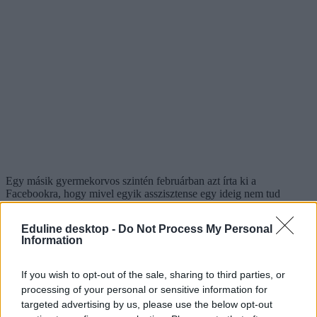
Egy másik gyermekorvos szintén februárban azt írta ki a
Facebookra, hogy mivel egyik asszisztense egy ideig nem tud
dolgozni, és eddig sem tudták tartani a tempót a különböző
igényekkel, az igazolások kitöltése a „majd ha sorra kerül”
Eduline desktop -
Do Not Process My Personal
kategóriába kerül. A szülőket arra kérte, nyomtassák ki és írják alá a
Information
tünetmentességről szóló szülői nyilatkozatot, és azt adják be az
iskolának. „A mi orvosi igazolásunk úgyis csupán ezt fogja majd
hitelesíteni” – tette hozzá.
If you wish to opt-out of the sale, sharing to third parties, or
processing of your personal or sensitive information for
A szülő sorolja a tüneteket, az orvos igazolást ír
targeted advertising by us, please use the below opt-out