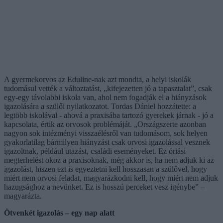
A gyermekorvos az Eduline-nak azt mondta, a helyi iskolák
tudomásul vették a változtatást, „kifejezetten jó a tapasztalat”, csak
egy-egy távolabbi iskola van, ahol nem fogadják el a hiányzások
igazolására a szülői nyilatkozatot. Tordas Dániel hozzátette: a
legtöbb iskolával - ahová a praxisába tartozó gyerekek járnak - jó a
kapcsolata, értik az orvosok problémáját. „Országszerte azonban
nagyon sok intézményi visszaélésről van tudomásom, sok helyen
gyakorlatilag bármilyen hiányzást csak orvosi igazolással vesznek
igazoltnak, például utazást, családi eseményeket. Ez óriási
megterhelést okoz a praxisoknak, még akkor is, ha nem adjuk ki az
igazolást, hiszen ezt is egyeztetni kell hosszasan a szülővel, hogy
miért nem orvosi feladat, magyarázkodni kell, hogy miért nem adjuk
hazugsághoz a nevünket. Ez is hosszú perceket vesz igénybe” –
magyarázta.
Ötvenkét igazolás – egy nap alatt