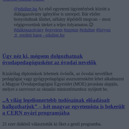
@eduline.hu
Az első egyetemi ügyintézések között a
diákigazolvány igénylése is szerepel. Bár elsőre
bonyolultnak tűnhet, néhány lépésből megvan – most
végigvezetünk titeket a teljes folyamaton.😉
#diákigazolvány
#egyetem
#neptun
#eduline
#foryou
♬ eredeti hang - eduline.hu
Úgy néz ki, mégsem dolgozhatnak
óvodapedagógusként az óvodai nevelők
Kizárólag diplomások lehetnek óvónők, az óvodai nevelőket
pedagógiai vagy gyógypedagógiai asszisztensként lehet alkalmazni
a Magyar Óvodapedagógiai Egyesület (MOE) javaslata alapján,
melyet a szervezet az oktatási minisztériumhoz nyújtott be.
„A világ legelismertebb tudósainak előadásait
hallgathatjuk” – két magyar egyetemista is bekerült
a CERN nyári programjába
21 ezer diákból választották ki őket a genfi programba.