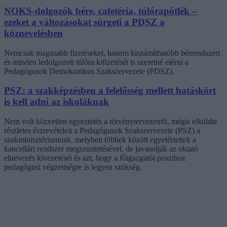
NOKS-dolgozók bére, cafetéria, túlórapótlék –
ezeket a változásokat sürgeti a PDSZ a
köznevelésben
Nemcsak magasabb fizetéseket, hanem kiszámíthatóbb bérrendszert
és minden ledolgozott túlóra kifizetését is szeretné elérni a
Pedagógusok Demokratikus Szakszervezete (PDSZ).
PSZ: a szakképzésben a felelősség mellett hatáskört
is kell adni az iskoláknak
Nem volt közvetlen egyeztetés a törvénytervezetről, mégis elküldte
részletes észrevételeit a Pedagógusok Szakszervezete (PSZ) a
szakminisztériumnak, melyben többek között egyetértettek a
kancellári rendszer megszüntetésével, de javasolják az oktató
elnevezés kivezetését és azt, hogy a főigazgatói poszthoz
pedagógusi végzettségre is legyen szükség.