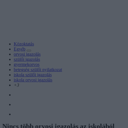
Közoktatás
Egyéb
orvosi igazolás
szülői igazolás
gyermekorvos
betegség szülői nyilatkozat
iskola szülői igazolás
iskola orvosi igazolás
+3
Nincs több orvosi igazolás az iskolából