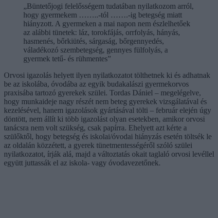
„Büntetőjogi felelősségem tudatában nyilatkozom arról,
hogy gyermekem ……..-tól …….-ig betegség miatt
hiányzott. A gyermeken a mai napon nem észlelhetőek
az alábbi tünetek: láz, torokfájás, orrfolyás, hányás,
hasmenés, bőrkiütés, sárgaság, bőrgennyedés,
váladékozó szembetegség, gennyes fülfolyás, a
gyermek tetű- és rühmentes”
Orvosi igazolás helyett ilyen nyilatkozatot tölthetnek ki és adhatnak
be az iskolába, óvodába az egyik budakalászi gyermekorvos
praxisába tartozó gyerekek szülei. Tordas Dániel – megelégelve,
hogy munkaideje nagy részét nem beteg gyerekek vizsgálatával és
kezelésével, hanem igazolások gyártásával tölti – február elején úgy
döntött, nem állít ki több igazolást olyan esetekben, amikor orvosi
tanácsra nem volt szükség, csak papírra. Ehelyett azt kérte a
szülőktől, hogy betegség és iskolai/óvodai hiányzás esetén töltsék le
az oldalán közzétett, a gyerek tünetmentességéről szóló szülei
nyilatkozatot, írják alá, majd a változtatás okait taglaló orvosi levéllel
együtt juttassák el az iskola- vagy óvodavezetőnek.