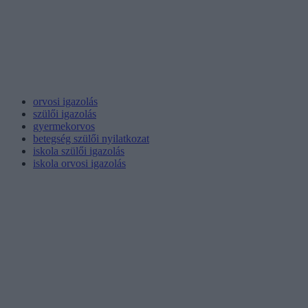
orvosi igazolás
szülői igazolás
gyermekorvos
betegség szülői nyilatkozat
iskola szülői igazolás
iskola orvosi igazolás