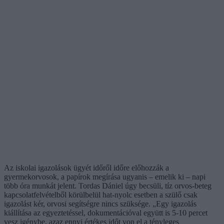
Az iskolai igazolások ügyét időről időre előhozzák a
gyermekorvosok, a papírok megírása ugyanis – emelik ki – napi
több óra munkát jelent. Tordas Dániel úgy becsüli, tíz orvos-beteg
kapcsolatfelvételből körülbelül hat-nyolc esetben a szülő csak
igazolást kér, orvosi segítségre nincs szüksége. „Egy igazolás
kiállítása az egyeztetéssel, dokumentációval együtt is 5-10 percet
vesz igénybe, azaz ennyi értékes időt von el a tényleges