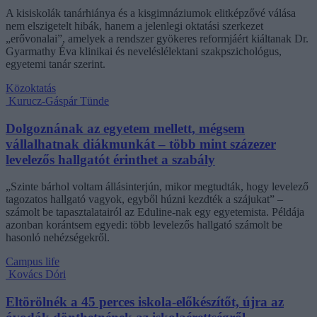
A kisiskolák tanárhiánya és a kisgimnáziumok elitképzővé válása
nem elszigetelt hibák, hanem a jelenlegi oktatási szerkezet
„erővonalai”, amelyek a rendszer gyökeres reformjáért kiáltanak Dr.
Gyarmathy Éva klinikai és neveléslélektani szakpszichológus,
egyetemi tanár szerint.
Közoktatás
Kurucz-Gáspár Tünde
Dolgoznának az egyetem mellett, mégsem
vállalhatnak diákmunkát – több mint százezer
levelezős hallgatót érinthet a szabály
„Szinte bárhol voltam állásinterjún, mikor megtudták, hogy levelező
tagozatos hallgató vagyok, egyből húzni kezdték a szájukat” –
számolt be tapasztalatairól az Eduline-nak egy egyetemista. Példája
azonban korántsem egyedi: több levelezős hallgató számolt be
hasonló nehézségekről.
Campus life
Kovács Dóri
Eltörölnék a 45 perces iskola-előkészítőt, újra az