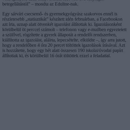
betegellátástól” – mondta az Eduline-nak.
Egy sárvári csecsemő- és gyermekgyógyász szakorvos ennél is
részletesebb „statisztikát” készített idén februárban, a Facebookon
azt írta, aznap alatt ötvenkét igazolást állítottak ki. Igazolásonként
körülbelül öt perccel számolt – telefonon vagy e-mailben egyeztetett
a szülővel, rögzítette a gyerek állapotát a rendelői rendszerben,
kiállította az igazolást, aláírta, lepecsételte, elküldte –, így arra jutott,
hogy a rendelőben 4 óra 20 percet töltöttek igazolások írásával. Azt
is hozzátette, hogy egy hét alatt összesen 190 iskolai/óvodai papírt
állítottak ki, és körülbelül 16 órát töltöttek ezzel a feladattal.