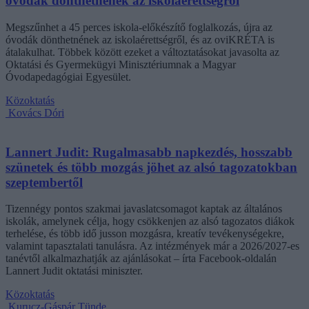
óvodák dönthetnének az iskolaérettségről
Megszűnhet a 45 perces iskola-előkészítő foglalkozás, újra az
óvodák dönthetnének az iskolaérettségről, és az oviKRÉTA is
átalakulhat. Többek között ezeket a változtatásokat javasolta az
Oktatási és Gyermekügyi Minisztériumnak a Magyar
Óvodapedagógiai Egyesület.
Közoktatás
Kovács Dóri
Lannert Judit: Rugalmasabb napkezdés, hosszabb
szünetek és több mozgás jöhet az alsó tagozatokban
szeptembertől
Tizennégy pontos szakmai javaslatcsomagot kaptak az általános
iskolák, amelynek célja, hogy csökkenjen az alsó tagozatos diákok
terhelése, és több idő jusson mozgásra, kreatív tevékenységekre,
valamint tapasztalati tanulásra. Az intézmények már a 2026/2027-es
tanévtől alkalmazhatják az ajánlásokat – írta Facebook-oldalán
Lannert Judit oktatási miniszter.
Közoktatás
Kurucz-Gáspár Tünde