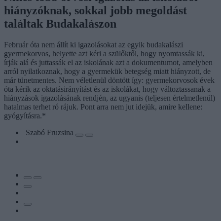
hiányzóknak, sokkal jobb megoldást
találtak Budakalászon
Február óta nem állít ki igazolásokat az egyik budakalászi
gyermekorvos, helyette azt kéri a szülőktől, hogy nyomtassák ki,
írják alá és juttassák el az iskolának azt a dokumentumot, amelyben
arról nyilatkoznak, hogy a gyermekük betegség miatt hiányzott, de
már tünetmentes. Nem véletlenül döntött így: gyermekorvosok évek
óta kérik az oktatásirányítást és az iskolákat, hogy változtassanak a
hiányzások igazolásának rendjén, az ugyanis (teljesen értelmetlenül)
hatalmas terhet ró rájuk. Pont arra nem jut idejük, amire kellene:
gyógyításra.*
Szabó Fruzsina