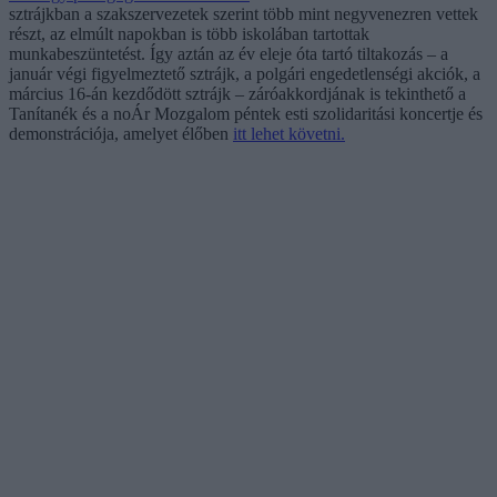
sztrájkban a szakszervezetek szerint több mint negyvenezren vettek
részt, az elmúlt napokban is több iskolában tartottak
munkabeszüntetést. Így aztán az év eleje óta tartó tiltakozás – a
január végi figyelmeztető sztrájk, a polgári engedetlenségi akciók, a
március 16-án kezdődött sztrájk – záróakkordjának is tekinthető a
Tanítanék és a noÁr Mozgalom péntek esti szolidaritási koncertje és
demonstrációja, amelyet élőben
itt lehet követni.