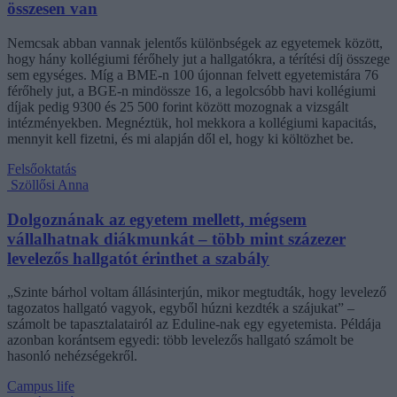
összesen van
Nemcsak abban vannak jelentős különbségek az egyetemek között,
hogy hány kollégiumi férőhely jut a hallgatókra, a térítési díj összege
sem egységes. Míg a BME-n 100 újonnan felvett egyetemistára 76
férőhely jut, a BGE-n mindössze 16, a legolcsóbb havi kollégiumi
díjak pedig 9300 és 25 500 forint között mozognak a vizsgált
intézményekben. Megnéztük, hol mekkora a kollégiumi kapacitás,
mennyit kell fizetni, és mi alapján dől el, hogy ki költözhet be.
Felsőoktatás
Szöllősi Anna
Dolgoznának az egyetem mellett, mégsem
vállalhatnak diákmunkát – több mint százezer
levelezős hallgatót érinthet a szabály
„Szinte bárhol voltam állásinterjún, mikor megtudták, hogy levelező
tagozatos hallgató vagyok, egyből húzni kezdték a szájukat” –
számolt be tapasztalatairól az Eduline-nak egy egyetemista. Példája
azonban korántsem egyedi: több levelezős hallgató számolt be
hasonló nehézségekről.
Campus life