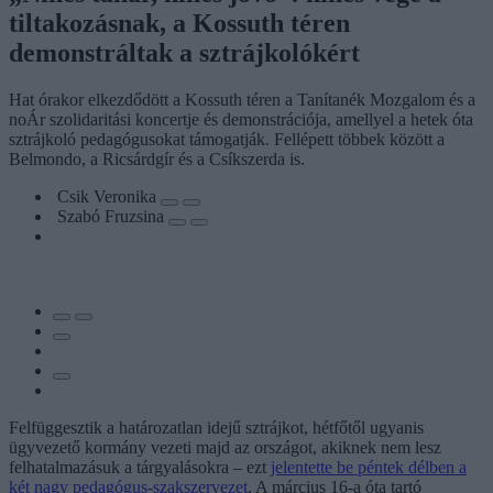
tiltakozásnak, a Kossuth téren
demonstráltak a sztrájkolókért
Hat órakor elkezdődött a Kossuth téren a Tanítanék Mozgalom és a
noÁr szolidaritási koncertje és demonstrációja, amellyel a hetek óta
sztrájkoló pedagógusokat támogatják. Fellépett többek között a
Belmondo, a Ricsárdgír és a Csíkszerda is.
Csik Veronika
Szabó Fruzsina
Felfüggesztik a határozatlan idejű sztrájkot, hétfőtől ugyanis
ügyvezető kormány vezeti majd az országot, akiknek nem lesz
felhatalmazásuk a tárgyalásokra – ezt
jelentette be péntek délben a
két nagy pedagógus-szakszervezet
. A március 16-a óta tartó