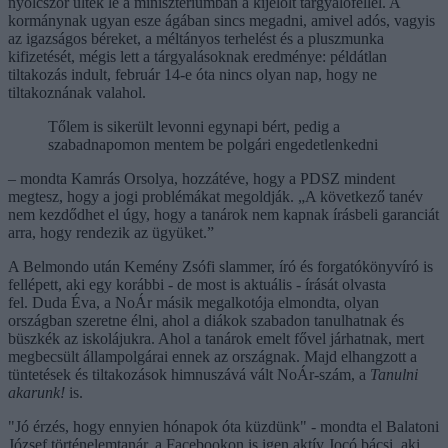
nyolcszor ültek le a minisztériumban a kijelölt tárgyalóféllel. A
kormánynak ugyan esze ágában sincs megadni, amivel adós, vagyis
az igazságos béreket, a méltányos terhelést és a pluszmunka
kifizetését, mégis lett a tárgyalásoknak eredménye: példátlan
tiltakozás indult, február 14-e óta nincs olyan nap, hogy ne
tiltakoznának valahol.
Tőlem is sikerült levonni egynapi bért, pedig a
szabadnapomon mentem be polgári engedetlenkedni
– mondta Kamrás Orsolya, hozzátéve, hogy a PDSZ mindent
megtesz, hogy a jogi problémákat megoldják. „A következő tanév
nem kezdődhet el úgy, hogy a tanárok nem kapnak írásbeli garanciát
arra, hogy rendezik az ügyüket.”
A Belmondo után Kemény Zsófi slammer, író és forgatókönyvíró is
fellépett, aki egy korábbi - de most is aktuális - írását olvasta
fel. Duda Éva, a NoÁr másik megalkotója elmondta, olyan
országban szeretne élni, ahol a diákok szabadon tanulhatnak és
büszkék az iskolájukra. Ahol a tanárok emelt fővel járhatnak, mert
megbecsült állampolgárai ennek az országnak. Majd elhangzott a
tüntetések és tiltakozások himnuszává vált NoÁr-szám, a
Tanulni
akarunk!
is.
"Jó érzés, hogy ennyien hónapok óta küzdünk" - mondta el Balatoni
József történelemtanár, a Facebookon is igen aktív Jocó bácsi, aki