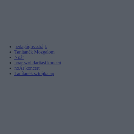
pedagógussztrájk
Tanítanék Mozgalom
Noár
noár szolidaritási koncert
noÁr koncert
Tanítanék sztrájkalap