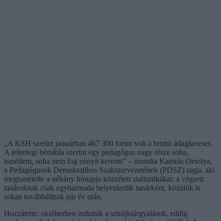
„A KSH szerint januárban 467 300 forint volt a bruttó átlagkereset.
A jelenlegi bértábla szerint egy pedagógus nagy része soha,
ismétlem, soha nem fog ennyit keresni” – mondta Kamrás Orsolya,
a Pedagógusok Demokratikus Szakszervezetének (PDSZ) tagja, aki
megismételte a néhány hónapja közzétett statisztikákat: a végzett
tanároknak csak egyharmada helyezkedik tanárként, közülük is
sokan továbbállnak pár év után.
Hozzátette: októberben indultak a sztrájktárgyalások, eddig