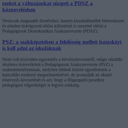
ezeket a változásokat sürgeti a PDSZ a
köznevelésben
Nemcsak magasabb fizetéseket, hanem kiszámíthatóbb bérrendszert
és minden ledolgozott túlóra kifizetését is szeretné elérni a
Pedagógusok Demokratikus Szakszervezete (PDSZ).
PSZ: a szakképzésben a felelősség mellett hatáskört
is kell adni az iskoláknak
Nem volt közvetlen egyeztetés a törvénytervezetről, mégis elküldte
részletes észrevételeit a Pedagógusok Szakszervezete (PSZ) a
szakminisztériumnak, melyben többek között egyetértettek a
kancellári rendszer megszüntetésével, de javasolják az oktató
elnevezés kivezetését és azt, hogy a főigazgatói poszthoz
pedagógusi végzettségre is legyen szükség.