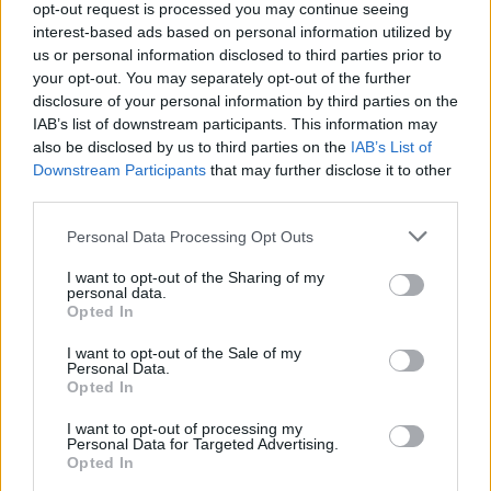
opt-out request is processed you may continue seeing
interest-based ads based on personal information utilized by
us or personal information disclosed to third parties prior to
your opt-out. You may separately opt-out of the further
disclosure of your personal information by third parties on the
IAB’s list of downstream participants. This information may
also be disclosed by us to third parties on the
IAB’s List of
Downstream Participants
that may further disclose it to other
third parties.
Personal Data Processing Opt Outs
I want to opt-out of the Sharing of my
personal data.
Opted In
I want to opt-out of the Sale of my
Personal Data.
Opted In
Mire gyűjtenek a koncerten?
I want to opt-out of processing my
A koncertre előzetesen is lehetett támogatói jegyeket venni, de a
Personal Data for Targeted Advertising.
helyszínen is gyűjtenek adományokat az önkéntesek – ez az összeg
Opted In
is a Tanítanék sztrájkalapjába megy, amelyből azokat a
pedagógusokat támogatják, akik a sztrájk miatt anyagi problémákkal