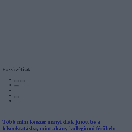
Hozzászólások
Több mint kétszer annyi diák jutott be a
felsőoktatásba, mint ahány kollégiumi férőhely