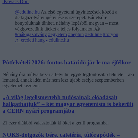
Kovács Dóri
@eduline.hu
Az első egyetemi ügyintézések között a
diákigazolvány igénylése is szerepel. Bár elsőre
bonyolultnak tűnhet, néhány lépésből megvan – most
végigvezetünk titeket a teljes folyamaton.😉
#diákigazolvány
#egyetem
#neptun
#eduline
#foryou
♬ eredeti hang - eduline.hu
Pótfelvételi 2026: fontos határidő jár le ma éjfélkor
Néhány óra múlva bezár a felvi.hu egyik legfontosabb felülete – aki
lemarad, annak idén már nem lesz újabb esélye szeptemberben
egyetemet kezdeni.
„A világ legelismertebb tudósainak előadásait
hallgathatjuk” – két magyar egyetemista is bekerült
a CERN nyári programjába
21 ezer diákból választották ki őket a genfi programba.
NOKS-dolgozók bére, cafetéria, túlórapótlék –