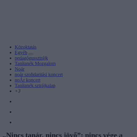
Közoktatás
Egyéb
pedagógussztrájk
Tanítanék Mozgalom
Noár
noár szolidaritási koncert
noÁr koncert
Tanítanék sztrájkalap
+3
„Nincs tanár, nincs jövő”: nincs vége a