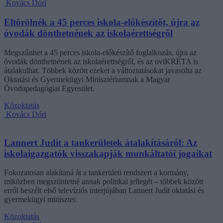
Kovács Dóri
Eltörölnék a 45 perces iskola-előkészítőt, újra az
óvodák dönthetnének az iskolaérettségről
Megszűnhet a 45 perces iskola-előkészítő foglalkozás, újra az
óvodák dönthetnének az iskolaérettségről, és az oviKRÉTA is
átalakulhat. Többek között ezeket a változtatásokat javasolta az
Oktatási és Gyermekügyi Minisztériumnak a Magyar
Óvodapedagógiai Egyesület.
Közoktatás
Kovács Dóri
Lannert Judit a tankerületek átalakításáról: Az
iskolaigazgatók visszakapják munkáltatói jogaikat
Fokozatosan alakítaná át a tankerületi rendszert a kormány,
miközben megszüntetné annak politikai jellegét – többek között
erről beszélt első televíziós interjújában Lannert Judit oktatási és
gyermekügyi miniszter.
Közoktatás