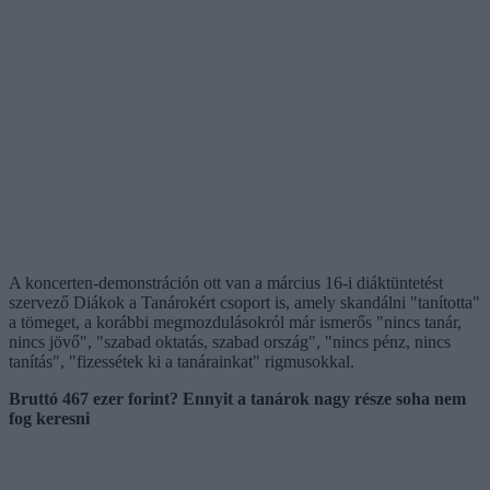
A koncerten-demonstráción ott van a március 16-i diáktüntetést
szervező Diákok a Tanárokért csoport is, amely skandálni "tanította"
a tömeget, a korábbi megmozdulásokról már ismerős "nincs tanár,
nincs jövő", "szabad oktatás, szabad ország", "nincs pénz, nincs
tanítás", "fizessétek ki a tanárainkat" rigmusokkal.
Bruttó 467 ezer forint? Ennyit a tanárok nagy része soha nem
fog keresni