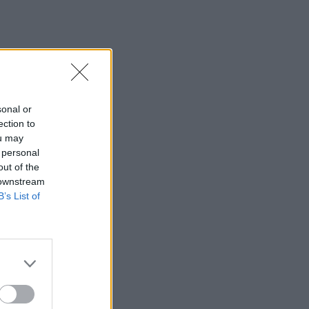
sonal or
ection to
ou may
 personal
out of the
 downstream
B’s List of