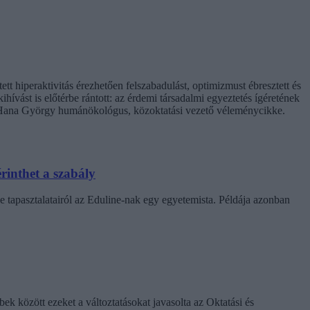
t hiperaktivitás érezhetően felszabadulást, optimizmust ébresztett és
hívást is előtérbe rántott: az érdemi társadalmi egyeztetés ígéretének
. Hana György humánökológus, közoktatási vezető véleménycikke.
rinthet a szabály
e tapasztalatairól az Eduline-nak egy egyetemista. Példája azonban
k között ezeket a változtatásokat javasolta az Oktatási és