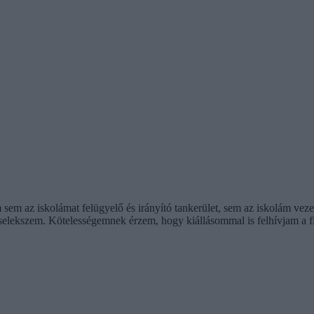
sem az iskolámat felügyelő és irányító tankerület, sem az iskolám vez
cselekszem. Kötelességemnek érzem, hogy kiállásommal is felhívjam a fi