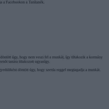
rja a Facebookon a Tanítanék.
ntött úgy, hogy nem veszi fel a munkát, így tiltakozik a kormány
nöt tanára tiltakozott ugyanígy.
gyedüliként döntött úgy, hogy szerda reggel megtagadja a munkát.