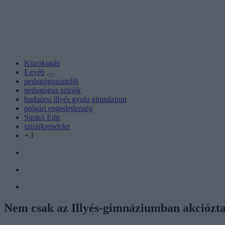
Közoktatás
Egyéb
pedagógussztrájk
pedagógus sztrájk
budaörsi illyés gyula gimnázium
polgári engedetlenség
Simkó Edit
sztrájkrendelet
+3
Nem csak az Illyés-gimnáziumban akciózta