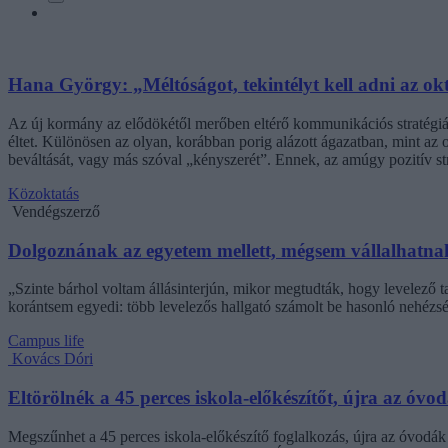
Hana György: „Méltóságot, tekintélyt kell adni az ok
Az új kormány az elődökétől merőben eltérő kommunikációs stratégiáva
éltet. Különösen az olyan, korábban porig alázott ágazatban, mint az o
beváltását, vagy más szóval „kényszerét”. Ennek, az amúgy pozitív 
Közoktatás
Vendégszerző
Dolgoznának az egyetem mellett, mégsem vállalhatnak 
„Szinte bárhol voltam állásinterjún, mikor megtudták, hogy levelező t
korántsem egyedi: több levelezős hallgató számolt be hasonló nehézsé
Campus life
Kovács Dóri
Eltörölnék a 45 perces iskola-előkészítőt, újra az óvo
Megszűnhet a 45 perces iskola-előkészítő foglalkozás, újra az óvodák 