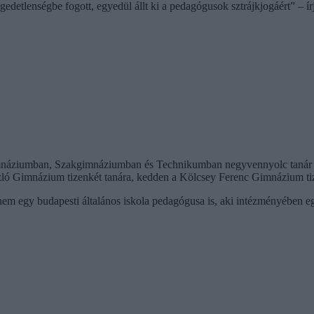
edetlenségbe fogott, egyedül állt ki a pedagógusok sztrájkjogáért” – í
imnáziumban, Szakgimnáziumban és Technikumban negyvennyolc tanár dö
szló Gimnázium tizenkét tanára, kedden a Kölcsey Ferenc Gimnázium tize
em egy budapesti általános iskola pedagógusa is, aki intézményében e