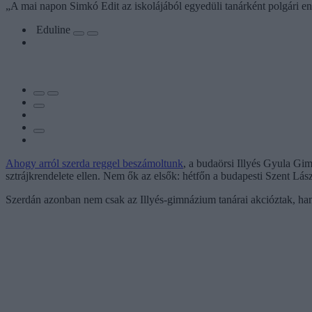
„A mai napon Simkó Edit az iskolájából egyedüli tanárként polgári eng
Eduline
Ahogy arról szerda reggel beszámoltunk
, a budaörsi Illyés Gyula G
sztrájkrendelete ellen. Nem ők az elsők: hétfőn a budapesti Szent Lá
Szerdán azonban nem csak az Illyés-gimnázium tanárai akcióztak, han