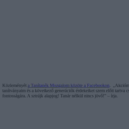
Közleményét
a Tanítanék Mozgalom közöte a Facebookon
. „Akcióm 
tanítványaim és a következő generációk érdekeiket szem előtt tartva 
fontosságára. A sztrájk alapjog! Tanár nélkül nincs jövő!” – írja.