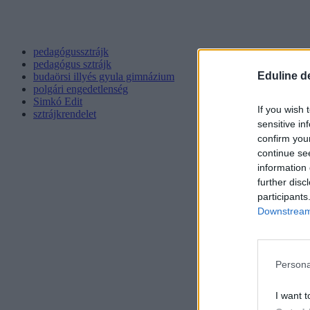
pedagógussztrájk
pedagógus sztrájk
Eduline d
budaörsi illyés gyula gimnázium
polgári engedetlenség
Simkó Edit
If you wish 
sztrájkrendelet
sensitive in
confirm you
continue se
information 
further disc
participants
Downstream 
Persona
I want t