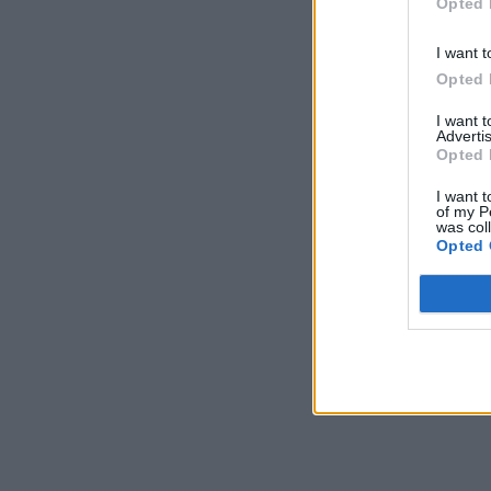
Opted 
I want t
Opted 
I want 
Advertis
Opted 
I want t
of my P
was col
Opted 