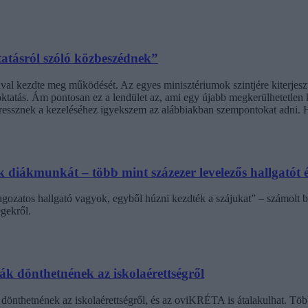
tatásról szóló közbeszédnek”
l kezdte meg működését. Az egyes minisztériumok szintjére kiterjesztet
ktatás. Ám pontosan ez a lendület az, ami egy újabb megkerülhetetlen ki
stressznek a kezeléséhez igyekszem az alábbiakban szempontokat adni
diákmunkát – több mint százezer levelezős hallgatót é
agozatos hallgató vagyok, egyből húzni kezdték a szájukat” – számolt b
gekről.
dák dönthetnének az iskolaérettségről
dönthetnének az iskolaérettségről, és az oviKRÉTA is átalakulhat. Többe