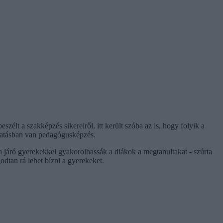
élt a szakképzés sikereiről, itt került szóba az is, hogy folyik a
oktatásban van pedagógusképzés.
járó gyerekekkel gyakorolhassák a diákok a megtanultakat - szúrta
dtan rá lehet bízni a gyerekeket.