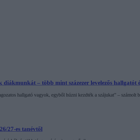
diákmunkát – több mint százezer levelezős hallgatót é
agozatos hallgató vagyok, egyből húzni kezdték a szájukat” – számolt b
6/27-es tanévtől