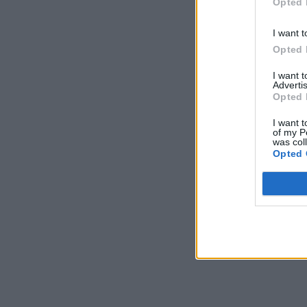
Opted 
I want t
Opted 
I want 
Advertis
Opted 
I want t
of my P
was col
Opted 