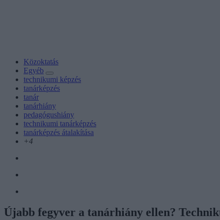
Közoktatás
Egyéb
technikumi képzés
tanárképzés
tanár
tanárhiány
pedagógushiány
technikumi tanárképzés
tanárképzés átalakítása
+4
Újabb fegyver a tanárhiány ellen? Techni