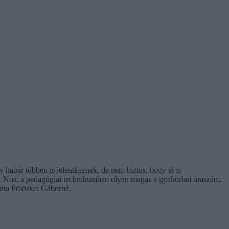
habár többen is jelentkeznek, de nem biztos, hogy el is
á. Nos, a pedagógiai technikumban olyan magas a gyakorlati óraszám,
ndta Pölöskei Gáborné.