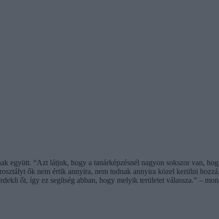
 együtt. “Azt látjuk, hogy a tanárképzésnél nagyon sokszor van, hogy 
rosztályt ők nem értik annyira, nem tudnak annyira közel kerülni hozz
rdekli őt, így ez segítség abban, hogy melyik területet válassza.” – mo