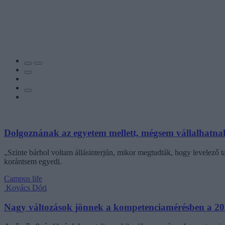
Dolgoznának az egyetem mellett, mégsem vállalhatnak 
„Szinte bárhol voltam állásinterjún, mikor megtudták, hogy levelező t
korántsem egyedi.
Campus life
Kovács Dóri
Nagy változások jönnek a kompetenciamérésben a 202