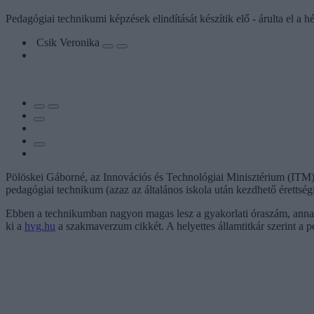
Pedagógiai technikumi képzések elindítását készítik elő - árulta el a hé
Csik Veronika
Pölöskei Gáborné, az Innovációs és Technológiai Minisztérium (ITM) sza
pedagógiai technikum (azaz az általános iskola után kezdhető érettség
Ebben a technikumban nagyon magas lesz a gyakorlati óraszám, annak
ki a
hvg.hu
a szakmaverzum cikkét. A helyettes államtitkár szerint a 