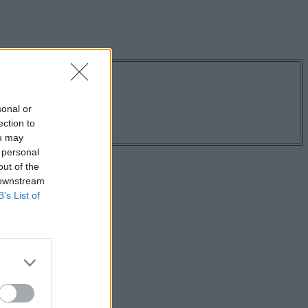
os hírekről!
sonal or
ection to
ou may
 personal
out of the
 downstream
B’s List of