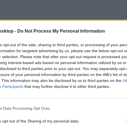
esktop -
Do Not Process My Personal Information
cikk? Kövess minket a Facebookon is, és nem fogsz lemaradni a font
to opt-out of the sale, sharing to third parties, or processing of your per
formation for targeted advertising by us, please use the below opt-out s
r selection. Please note that after your opt-out request is processed y
eing interest-based ads based on personal information utilized by us or
disclosed to third parties prior to your opt-out. You may separately opt-
losure of your personal information by third parties on the IAB’s list of
. This information may also be disclosed by us to third parties on the
IA
Participants
that may further disclose it to other third parties.
l Data Processing Opt Outs
o opt-out of the Sharing of my personal data.