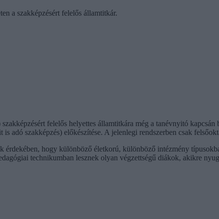
ten a szakképzésért felelős államtitkár.
kképzésért felelős helyettes államtitkára még a tanévnyitó kapcsán besz
it is adó szakképzés) előkészítése. A jelenlegi rendszerben csak felső
 érdekében, hogy különböző életkorú, különböző intézmény típusokba 
pedagógiai technikumban lesznek olyan végzettségű diákok, akikre nyugo